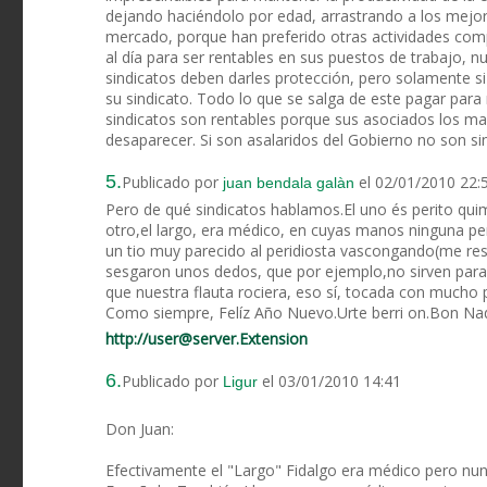
dejando haciéndolo por edad, arrastrando a los mejo
mercado, porque han preferido otras actividades com
al día para ser rentables en sus puestos de trabajo, n
sindicatos deben darles protección, pero solamente s
su sindicato. Todo lo que se salga de este pagar para 
sindicatos son rentables porque sus asociados los m
desaparecer. Si son asalaridos del Gobierno no son s
5.
Publicado por
el 02/01/2010 22:
juan bendala galàn
Pero de qué sindicatos hablamos.El uno és perito quim
otro,el largo, era médico, en cuyas manos ninguna p
un tio muy parecido al peridiosta vascongando(me resi
sesgaron unos dedos, que por ejemplo,no sirven para t
que nuestra flauta rociera, eso sí, tocada con mucho
Como siempre, Felíz Año Nuevo.Urte berri on.Bon Nad
http://user@server.Extension
6.
Publicado por
el 03/01/2010 14:41
Ligur
Don Juan:
Efectivamente el "Largo" Fidalgo era médico pero nun