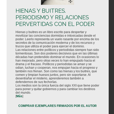
HIENAS Y BUITRES.
PERIODISMO Y RELACIONES
PERVERTIDAS CON EL PODER
Hienas y buitres es un libro escrito para despertar y
movilizar las conciencias dormidas e intoxicadas desde el
poder. Leerlo representa un vuelo rasante por encima de los
secretos de la comunicación moderna y de los recursos y
trucos que utiliza el poder para ejercer el dominio.
Las relaciones entre políticos y periodistas siempre han sido
tormentosas. Son dos poderes decisivos que en las últimas
décadas han pretendido dominar el mundo. En ocasiones lo
han mejorado, pero otras veces lo han empujado hacia el
drama y el fracaso. Políticos y periodistas se aman y se
odian, luchan y cooperan, nos empujan hacia el progreso y
también nos frenan. Son como las hienas y los buitres, que
comen y limpian huesos juntos, pero sin soportarse. Al
desentrañar el misterio, aprenderemos también a
defendernos de sus fechorías.
Los medios son la única fuerza del siglo XXI que tiene poder
para poner y quitar gobiernos y para cambiar los destinos
del mundo.
[
Más
]
COMPRAR EJEMPLARES FIRMADOS POR EL AUTOR