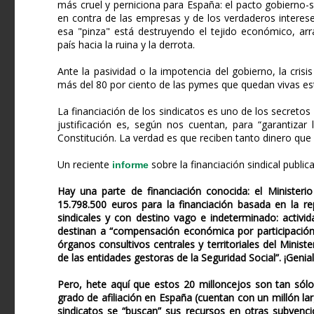
más cruel y perniciona para España: el pacto gobierno
en contra de las empresas y de los verdaderos interes
esa "pinza" está destruyendo el tejido económico, arr
país hacia la ruina y la derrota.
Ante la pasividad o la impotencia del gobierno, la cri
más del 80 por ciento de las pymes que quedan vivas est
La financiación de los sindicatos es uno de los secretos
justificación es, según nos cuentan, para “garantizar 
Constitución. La verdad es que reciben tanto dinero que 
Un reciente
sobre la financiación sindical publi
informe
Hay una parte de financiación conocida: el Ministerio
15.798.500 euros para la financiación basada en la re
sindicales y con destino vago e indeterminado: activi
destinan a “compensación económica por participación 
órganos consultivos centrales y territoriales del Mini
de las entidades gestoras de la Seguridad Social”. ¡Genial
Pero, hete aquí que estos 20 milloncejos son tan sólo 
grado de afiliación en España (cuentan con un millón lar
sindicatos se “buscan” sus recursos en otras subvenci