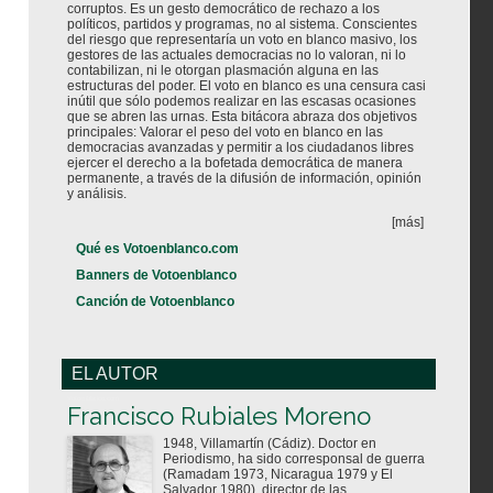
corruptos. Es un gesto democrático de rechazo a los
políticos, partidos y programas, no al sistema. Conscientes
del riesgo que representaría un voto en blanco masivo, los
gestores de las actuales democracias no lo valoran, ni lo
contabilizan, ni le otorgan plasmación alguna en las
estructuras del poder. El voto en blanco es una censura casi
inútil que sólo podemos realizar en las escasas ocasiones
que se abren las urnas. Esta bitácora abraza dos objetivos
principales: Valorar el peso del voto en blanco en las
democracias avanzadas y permitir a los ciudadanos libres
ejercer el derecho a la bofetada democrática de manera
permanente, a través de la difusión de información, opinión
y análisis.
[más]
Qué es Votoenblanco.com
Banners de Votoenblanco
Canción de Votoenblanco
EL AUTOR
Votoenblanco.com
Francisco Rubiales Moreno
1948, Villamartín (Cádiz). Doctor en
Periodismo, ha sido corresponsal de guerra
(Ramadam 1973, Nicaragua 1979 y El
Salvador 1980), director de las