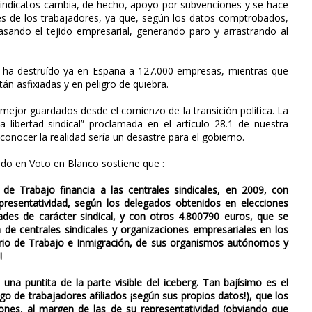
-sindicatos cambia, de hecho, apoyo por subvenciones y se hace
es de los trabajadores, ya que, según los datos comptrobados,
asando el tejido empresarial, generando paro y arrastrando al
sis ha destruído ya en España a 127.000 empresas, mientras que
án asfixiadas y en peligro de quiebra.
 mejor guardados desde el comienzo de la transición política. La
la libertad sindical” proclamada en el artículo 28.1 de nuestra
conocer la realidad sería un desastre para el gobierno.
cado en Voto en Blanco sostiene que :
 de Trabajo financia a las centrales sindicales, en 2009, con
presentatividad, según los delegados obtenidos en elecciones
dades de carácter sindical, y con otros 4.800790 euros, que se
de centrales sindicales y organizaciones empresariales en los
sterio de Trabajo e Inmigración, de sus organismos autónomos y
!
una puntita de la parte visible del iceberg. Tan bajísimo es el
go de trabajadores afiliados ¡según sus propios datos!), que los
ones, al margen de las de su representatividad (obviando que