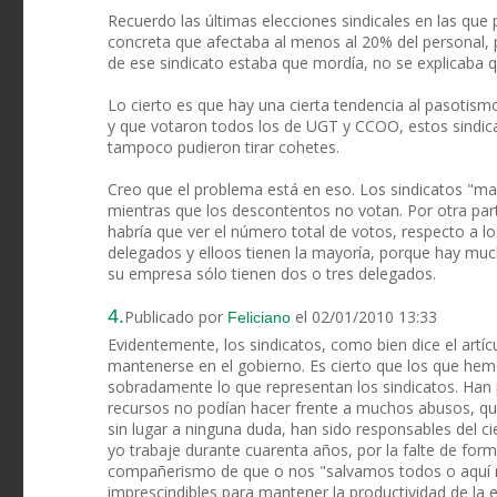
Recuerdo las últimas elecciones sindicales en las que 
concreta que afectaba al menos al 20% del personal,
de ese sindicato estaba que mordía, no se explicaba 
Lo cierto es que hay una cierta tendencia al pasotism
y que votaron todos los de UGT y CCOO, estos sindic
tampoco pudieron tirar cohetes.
Creo que el problema está en eso. Los sindicatos "ma
mientras que los descontentos no votan. Por otra part
habría que ver el número total de votos, respecto a l
delegados y elloos tienen la mayoría, porque hay mu
su empresa sólo tienen dos o tres delegados.
4.
Publicado por
el 02/01/2010 13:33
Feliciano
Evidentemente, los sindicatos, como bien dice el artí
mantenerse en el gobierno. Es cierto que los que he
sobradamente lo que representan los sindicatos. Han 
recursos no podían hacer frente a muchos abusos, qu
sin lugar a ninguna duda, han sido responsables del c
yo trabaje durante cuarenta años, por la falte de for
compañerismo de que o nos "salvamos todos o aquí n
imprescindibles para mantener la productividad de la