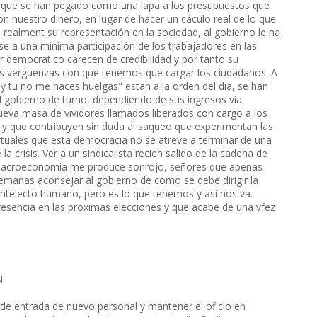
nes que se han pegado como una lapa a los presupuestos que
n nuestro dinero, en lugar de hacer un cáculo real de lo que
 realment su representación en la sociedad, al gobierno le ha
e a una minima participación de los trabajadores en las
r democratico carecen de credibilidad y por tanto su
las verguenzas con que tenemos que cargar los ciudadanos. A
y tu no me haces huelgas" estan a la orden del dia, se han
l gobierno de turno, dependiendo de sus ingresos via
eva masa de vividores llamados liberados con cargo a los
s y que contribuyen sin duda al saqueo que experimentan las
rtuales que esta democracia no se atreve a terminar de una
a crisis. Ver a un sindicalista recien salido de la cadena de
e macroeconomia me produce sonrojo, señores que apenas
semanas aconsejar al gobierno de como se debe dirigir la
ntelecto humano, pero es lo que tenemos y asi nos va.
esencia en las proximas elecciones y que acabe de una vfez
.
 de entrada de nuevo personal y mantener el oficio en