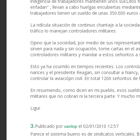
indigencia de trabaJadores mantienen unos suELdos fu
enfadan" , llevan a cabo huelgas encubiertas mediante
trabajadores tienen un sueldo de unas 350.000 euros a
La ridícula situación de continuo chantaje a la socieda
tráfico lo manejan controladores militares.
Opino que la sociedad, por medio de sus representant
sirven para nada y sin ocupación, tome cartas en el a
controladores militares y mandar a estos señoritos a 
Esto ya ha ocurrido en tiempos recientes. Los contro
narices y el presidente Reagan, sin consultar a Nancy,
controlar la aviaciópn civil. En total 1200 señoritos d
En resumiendo, como dicen en mi pueblo, esos sueldo
militares que no cobran ni la tercera parte. Y mucho m
Ligur
3.
Publicado por
el 02/01/2010 12:57
vanlop
Parece el sistema bueno es de sindicatos verticales. 