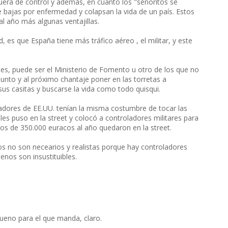
era de control y además, en cuanto los "señoritos se
 bajas por enfermedad y colapsan la vida de un país. Estos
l año más algunas ventajillas.
d, es que España tiene más tráfico aéreo , el militar, y este
es, puede ser el Ministerio de Fomento u otro de los que no
sunto y al próximo chantaje poner en las torretas a
sus casitas y buscarse la vida como todo quisqui.
ladores de EE.UU. tenían la misma costumbre de tocar las
 les puso en la street y colocó a controladores militares para
e los de 350.000 euracos al año quedaron en la street.
s no son necearios y realistas porque hay controladores
enos son insustituibles.
Bueno para el que manda, claro.