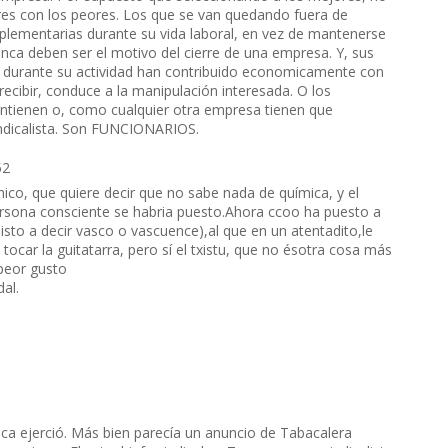
res con los peores. Los que se van quedando fuera de
plementarias durante su vida laboral, en vez de mantenerse
unca deben ser el motivo del cierre de una empresa. Y, sus
i durante su actividad han contribuido economicamente con
recibir, conduce a la manipulación interesada. O los
antienen o, como cualquier otra empresa tienen que
indicalista. Son FUNCIONARIOS.
52
ico, que quiere decir que no sabe nada de química, y el
ersona consciente se habria puesto.Ahora ccoo ha puesto a
sto a decir vasco o vascuence),al que en un atentadito,le
ocar la guitatarra, pero sí el txistu, que no ésotra cosa más
 peor gusto
al.
ca ejerció. Más bien parecía un anuncio de Tabacalera