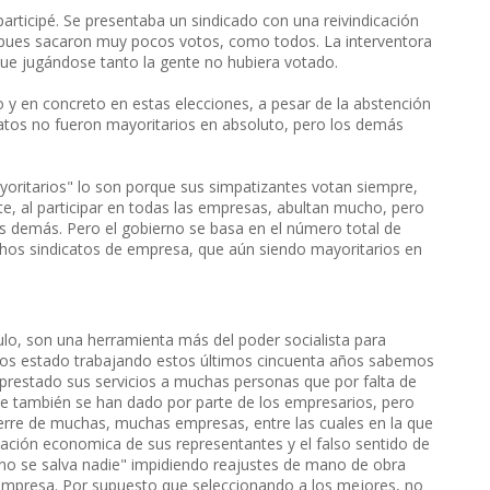
participé. Se presentaba un sindicado con una reivindicación
 pues sacaron muy pocos votos, como todos. La interventora
que jugándose tanto la gente no hubiera votado.
o y en concreto en estas elecciones, a pesar de la abstención
atos no fueron mayoritarios en absoluto, pero los demás
yoritarios" lo son porque sus simpatizantes votan siempre,
e, al participar en todas las empresas, abultan mucho, pero
os demás. Pero el gobierno se basa en el número total de
chos sindicatos de empresa, que aún siendo mayoritarios en
culo, son una herramienta más del poder socialista para
mos estado trabajando estos últimos cincuenta años sabemos
prestado sus servicios a muchas personas que por falta de
e también se han dado por parte de los empresarios, pero
ierre de muchas, muchas empresas, entre las cuales en la que
mación economica de sus representantes y el falso sentido de
o se salva nadie" impidiendo reajustes de mano de obra
 empresa. Por supuesto que seleccionando a los mejores, no