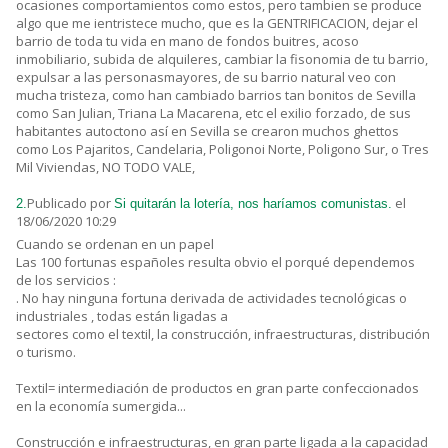
ocasiones comportamientos como estos, pero tambien se produce
algo que me ientristece mucho, que es la GENTRIFICACION, dejar el
barrio de toda tu vida en mano de fondos buitres, acoso
inmobiliario, subida de alquileres, cambiar la fisonomia de tu barrio,
expulsar a las personasmayores, de su barrio natural veo con
mucha tristeza, como han cambiado barrios tan bonitos de Sevilla
como San Julian, Triana La Macarena, etc el exilio forzado, de sus
habitantes autoctono así en Sevilla se crearon muchos ghettos
como Los Pajaritos, Candelaria, Poligonoi Norte, Poligono Sur, o Tres
Mil Viviendas, NO TODO VALE,
Publicado por
el
2.
Si quitarán la lotería, nos haríamos comunistas.
18/06/2020 10:29
Cuando se ordenan en un papel
Las 100 fortunas españoles resulta obvio el porqué dependemos
de los servicios :
. No hay ninguna fortuna derivada de actividades tecnológicas o
industriales , todas están ligadas a
sectores como el textil, la construcción, infraestructuras, distribución
o turismo.
Textil= intermediación de productos en gran parte confeccionados
en la economía sumergida...
Construcción e infraestructuras, en gran parte ligada a la capacidad