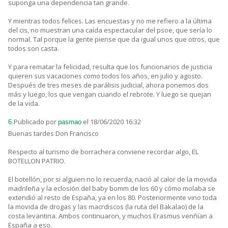
suponga una dependencia tan grande.
Y mientras todos felices. Las encuestas y no me refiero a la última
del cis, no muestran una caída espectacular del psoe, que sería lo
normal. Tal porque la gente piense que da igual unos que otros, que
todos son casta.
Y para rematar la felicidad, resulta que los funcionarios de justicia
quieren sus vacaciones como todos los años, en julio y agosto.
Después de tres meses de parálisis judicial, ahora ponemos dos
más y luego, los que vengan cuando el rebrote. Y luego se quejan
de la vida.
Publicado por
el 18/06/2020 16:32
6.
pasmao
Buenas tardes Don Francisco
Respecto al turismo de borrachera conviene recordar algo, EL
BOTELLON PATRIO.
El botellón, por si alguien no lo recuerda, nació al calor de la movida
madrileña y la eclosión del baby bomm de los 60 y cómo molaba se
extendió al resto de España, ya en los 80. Posteriormente vino toda
la movida de drogas y las macrdiscos (la ruta del Bakalao) de la
costa levantina. Ambos continuaron, y muchos Erasmus venñían a
España a eso.