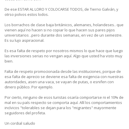
De ese ESTAR AL LORO Y COLOCARSE TODOS, de Tierno Galván, y
otrso polvos estos lodos.
Los borrachos de clase baja británicos, alemanes, holandeses.. que
vienen aquí no hacen si no copiar lo que hacen sus pares pijos
universitarios ..pero durante dos semanas, en vez de un semestre.
Es su lujo aspiracional.
Es esa falta de respeto por nosotros mismos lo que hace que luego
las inversiones serias no vengan aquí. Algo que usted ha visto muy
bien.
Falta de respeto promocionada desde las instituciones, porque de
esa falta de aprecio se deviene esa falta de exigencia con nuestras
autoridades, asen una vaca, se vayan de putas, o esnifen con
dinero público. Por ejemplo.
Por cierto, ninguno de esos turistas osaría comportarse ni el 10% de
mal en su país respecto se comporta aquí. Allí los comportamientos
incívicos "tolerables se dejan para los "migrantes" mayormente
seguidores del profeta.
Un cordial saludo