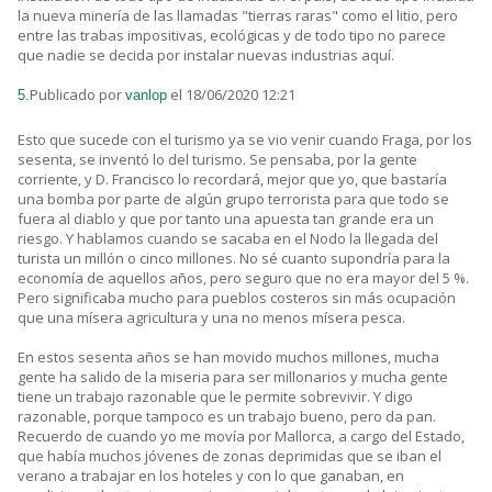
la nueva minería de las llamadas "tierras raras" como el litio, pero
entre las trabas impositivas, ecológicas y de todo tipo no parece
que nadie se decida por instalar nuevas industrias aquí.
Publicado por
el 18/06/2020 12:21
5.
vanlop
Esto que sucede con el turismo ya se vio venir cuando Fraga, por los
sesenta, se inventó lo del turismo. Se pensaba, por la gente
corriente, y D. Francisco lo recordará, mejor que yo, que bastaría
una bomba por parte de algún grupo terrorista para que todo se
fuera al diablo y que por tanto una apuesta tan grande era un
riesgo. Y hablamos cuando se sacaba en el Nodo la llegada del
turista un millón o cinco millones. No sé cuanto supondría para la
economía de aquellos años, pero seguro que no era mayor del 5 %.
Pero significaba mucho para pueblos costeros sin más ocupación
que una mísera agricultura y una no menos mísera pesca.
En estos sesenta años se han movido muchos millones, mucha
gente ha salido de la miseria para ser millonarios y mucha gente
tiene un trabajo razonable que le permite sobrevivir. Y digo
razonable, porque tampoco es un trabajo bueno, pero da pan.
Recuerdo de cuando yo me movía por Mallorca, a cargo del Estado,
que había muchos jóvenes de zonas deprimidas que se iban el
verano a trabajar en los hoteles y con lo que ganaban, en