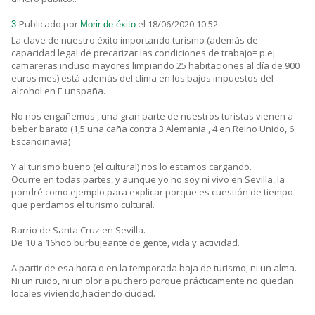
Publicado por
el 18/06/2020 10:52
3.
Morir de éxito
La clave de nuestro éxito importando turismo (además de
capacidad legal de precarizar las condiciones de trabajo= p.ej.
camareras incluso mayores limpiando 25 habitaciones al día de 900
euros mes) está además del clima en los bajos impuestos del
alcohol en E unspaña.
No nos engañemos , una gran parte de nuestros turistas vienen a
beber barato (1,5 una caña contra 3 Alemania , 4 en Reino Unido, 6
Escandinavia)
Y al turismo bueno (el cultural) nos lo estamos cargando.
Ocurre en todas partes, y aunque yo no soy ni vivo en Sevilla, la
pondré como ejemplo para explicar porque es cuestión de tiempo
que perdamos el turismo cultural.
Barrio de Santa Cruz en Sevilla.
De 10 a 16hoo burbujeante de gente, vida y actividad.
A partir de esa hora o en la temporada baja de turismo, ni un alma.
Ni un ruido, ni un olor a puchero porque prácticamente no quedan
locales viviendo,haciendo ciudad.