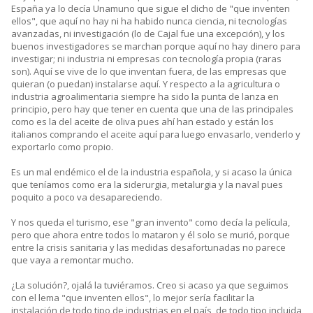
España ya lo decía Unamuno que sigue el dicho de "que inventen
ellos", que aquí no hay ni ha habido nunca ciencia, ni tecnologías
avanzadas, ni investigación (lo de Cajal fue una excepción), y los
buenos investigadores se marchan porque aquí no hay dinero para
investigar; ni industria ni empresas con tecnología propia (raras
son). Aquí se vive de lo que inventan fuera, de las empresas que
quieran (o puedan) instalarse aquí. Y respecto a la agricultura o
industria agroalimentaria siempre ha sido la punta de lanza en
principio, pero hay que tener en cuenta que una de las principales
como es la del aceite de oliva pues ahí han estado y están los
italianos comprando el aceite aquí para luego envasarlo, venderlo y
exportarlo como propio.
Es un mal endémico el de la industria española, y si acaso la única
que teníamos como era la siderurgia, metalurgia y la naval pues
poquito a poco va desapareciendo.
Y nos queda el turismo, ese "gran invento" como decía la película,
pero que ahora entre todos lo mataron y él solo se murió, porque
entre la crisis sanitaria y las medidas desafortunadas no parece
que vaya a remontar mucho.
¿La solución?, ojalá la tuviéramos. Creo si acaso ya que seguimos
con el lema "que inventen ellos", lo mejor sería facilitar la
instalación de todo tipo de industrias en el país, de todo tipo incluida