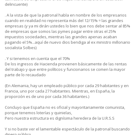
delincuente)
. A la vista de que la patronal habla en nombre de los empresarios
cuando en realidad no representa más del 12/15% = las grandes
empresas (y ya mi dirán ustedes lo bien que nos debe sentar al 85%
de empresas que somos las pymes pagar entre otras el 25%
impuestos sociedades, mientras las grandes apenas acaban
pagando el 5%...aquí de nuevo dios bendiga al ex ministro millonario
socialista Solbes)
. Y si tenemos en cuenta que el 70%
De los ingresos de Hacienda provienen básicamente de las rentas
del trabajo y que entre políticos y funcionarios se comen la mayor
parte de lo recaudado
(En Alemania, hay un empleado público por cada 29 habitantes y en
Francia, uno por cada 27 habitantes. Mientras, en España, la
proporción es de uno por cada 36 habitantes.)
Concluyo que España no es oficial y mayoritariamente comunista,
porque tenemos loterías y quinielas,
Pero nuestra estructura es dignísima heredera de la U.R.S.S
Y si no baste ver el lamentable espectáculo de la patronal buscando
dinero público..