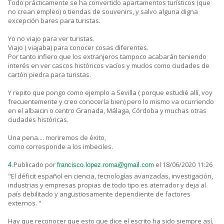
Todo prácticamente se ha convertido apartamentos turísticos (que
no crean empleo) o tiendas de souvenirs, y salvo alguna digna
excepción bares para turistas.
Yo no viajo para ver turistas.
Viajo ( viajaba) para conocer cosas diferentes.
Por tanto infiero que los extranjeros tampoco acabarán teniendo
interés en ver cascos históricos vacíos y mudos como ciudades de
cartón piedra para turistas.
Y repito que pongo como ejemplo a Sevilla ( porque estudié allí, voy
frecuentemente y creo conocerla bien) pero lo mismo va ocurriendo
en el albaicin o centro Granada, Málaga, Córdoba y muchas otras
ciudades históricas.
Una pena.... moriremos de éxito,
como corresponde a los imbeciles.
Publicado por
el 18/06/2020 11:26
4.
francisco.lopez.roma@gmail.com
"El déficit español en ciencia, tecnologías avanzadas, investigación,
industrias y empresas propias de todo tipo es aterrador y deja al
país debilitado y angustiosamente dependiente de factores
externos. "
Hay que reconocer que esto que dice el escrito ha sido siempre así,