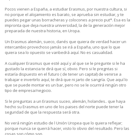
Pocos vienen a España, a estudiar Erasmus, por nuestra cultura, si
no porque el alojamiento es barato, se aprueba sin estudiar, y te
puedes pegar unas borracheras y colocones a precio put*. Esa es la
impronta que deja nuestra universidad, la de la generación mejor
preparada de nuestra historia, en Uropa.
Un Erasmus alemán, sueco, danés que quiera de verdad hacer un
intercambio provechoso jamás se irá a España, uno que lo que
quiera sea lo opuesto se vanbedrá aquí. No es casualidad.
A cualquier Erasmus que esté aquí y al que se le pregunte si le ha
gustado la estancia te dirá que sí, obvio. Pero si le pregntas si
estaría dispuesto en el futuro ( de tener un capital) de venirse a
trabajar e invertirlo aquí, te dirá que ni jarto de sangría. Que aquí lo
que se puede montar es un bar, pero no se le ocurrirá ningún otro
tipo de empresa/negocio.
Si le preguntas a un Erasmus suceo, alemán, holandes.. que haya
hecho su Erasmus en uno de los paises del norte puede tener la
seguridad de que la respuesta será otra.
No verá ningún estudio de l Unión Uropea que lo quiera reflejar;
porque nunca se querrá hacer, visto lo obvio del resultado. Pero las
cosas son cómo son.