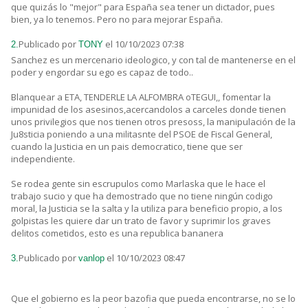
que quizás lo "mejor" para España sea tener un dictador, pues
bien, ya lo tenemos. Pero no para mejorar España.
Publicado por
el 10/10/2023 07:38
2.
TONY
Sanchez es un mercenario ideologico, y con tal de mantenerse en el
poder y engordar su ego es capaz de todo..
Blanquear a ETA, TENDERLE LA ALFOMBRA oTEGUI,, fomentar la
impunidad de los asesinos,acercandolos a carceles donde tienen
unos privilegios que nos tienen otros presoss, la manipulación de la
Ju8sticia poniendo a una militasnte del PSOE de Fiscal General,
cuando la Justicia en un pais democratico, tiene que ser
independiente.
Se rodea gente sin escrupulos como Marlaska que le hace el
trabajo sucio y que ha demostrado que no tiene ningún codigo
moral, la Justicia se la salta y la utiliza para beneficio propio, a los
golpistas les quiere dar un trato de favor y suprimir los graves
delitos cometidos, esto es una republica bananera
Publicado por
el 10/10/2023 08:47
3.
vanlop
Que el gobierno es la peor bazofia que pueda encontrarse, no se lo