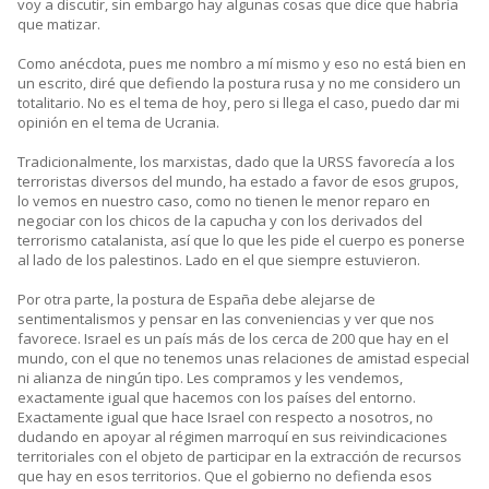
voy a discutir, sin embargo hay algunas cosas que dice que habría
que matizar.
Como anécdota, pues me nombro a mí mismo y eso no está bien en
un escrito, diré que defiendo la postura rusa y no me considero un
totalitario. No es el tema de hoy, pero si llega el caso, puedo dar mi
opinión en el tema de Ucrania.
Tradicionalmente, los marxistas, dado que la URSS favorecía a los
terroristas diversos del mundo, ha estado a favor de esos grupos,
lo vemos en nuestro caso, como no tienen le menor reparo en
negociar con los chicos de la capucha y con los derivados del
terrorismo catalanista, así que lo que les pide el cuerpo es ponerse
al lado de los palestinos. Lado en el que siempre estuvieron.
Por otra parte, la postura de España debe alejarse de
sentimentalismos y pensar en las conveniencias y ver que nos
favorece. Israel es un país más de los cerca de 200 que hay en el
mundo, con el que no tenemos unas relaciones de amistad especial
ni alianza de ningún tipo. Les compramos y les vendemos,
exactamente igual que hacemos con los países del entorno.
Exactamente igual que hace Israel con respecto a nosotros, no
dudando en apoyar al régimen marroquí en sus reivindicaciones
territoriales con el objeto de participar en la extracción de recursos
que hay en esos territorios. Que el gobierno no defienda esos