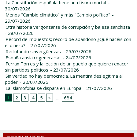
La Constitución española tiene una fisura mortal
-
30/07/2026
Menos "Cambio climático" y más "Cambio político"
-
29/07/2026
Otra historia vergonzante de corrupción y bajeza sanchista
- 28/07/2026
Récord de impuestos; récord de abandono ¿Qué hacéis con
el dinero?
- 27/07/2026
Reclutando sinvergüenzas
- 25/07/2026
España ansía regenerarse
- 24/07/2026
Ferran Torres y la lección de un pueblo que quiere renacer
sin partidos políticos
- 23/07/2026
Sin verdad no hay democracia. La mentira deslegitima al
poder
- 22/07/2026
La islamofobia se dispara en Europa
- 21/07/2026
1
2
3
4
5
»
...
684