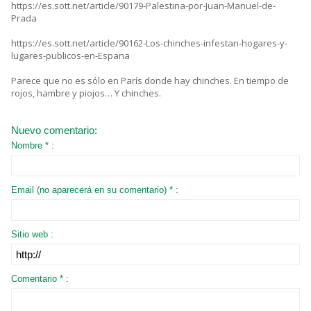
https://es.sott.net/article/90179-Palestina-por-Juan-Manuel-de-
Prada
https://es.sott.net/article/90162-Los-chinches-infestan-hogares-y-
lugares-publicos-en-Espana
Parece que no es sólo en París donde hay chinches. En tiempo de
rojos, hambre y piojos… Y chinches.
Nuevo comentario:
Nombre * :
Email (no aparecerá en su comentario) * :
Sitio web :
Comentario * :