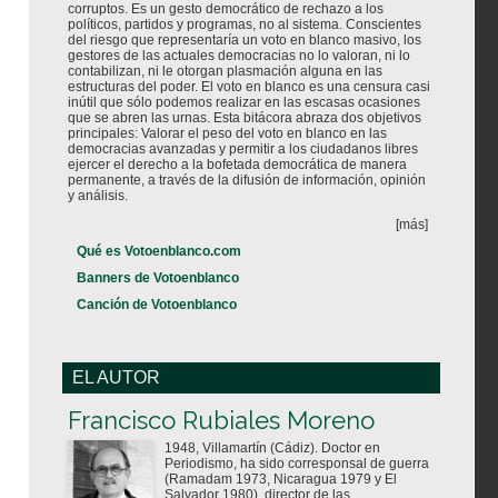
corruptos. Es un gesto democrático de rechazo a los
políticos, partidos y programas, no al sistema. Conscientes
del riesgo que representaría un voto en blanco masivo, los
gestores de las actuales democracias no lo valoran, ni lo
contabilizan, ni le otorgan plasmación alguna en las
estructuras del poder. El voto en blanco es una censura casi
inútil que sólo podemos realizar en las escasas ocasiones
que se abren las urnas. Esta bitácora abraza dos objetivos
principales: Valorar el peso del voto en blanco en las
democracias avanzadas y permitir a los ciudadanos libres
ejercer el derecho a la bofetada democrática de manera
permanente, a través de la difusión de información, opinión
y análisis.
[más]
Qué es Votoenblanco.com
Banners de Votoenblanco
Canción de Votoenblanco
EL AUTOR
Votoenblanco.com
Francisco Rubiales Moreno
1948, Villamartín (Cádiz). Doctor en
Periodismo, ha sido corresponsal de guerra
(Ramadam 1973, Nicaragua 1979 y El
Salvador 1980), director de las