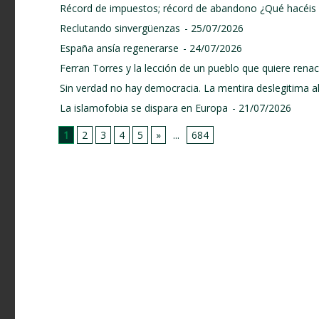
Récord de impuestos; récord de abandono ¿Qué hacéis 
Reclutando sinvergüenzas
- 25/07/2026
España ansía regenerarse
- 24/07/2026
Ferran Torres y la lección de un pueblo que quiere renace
Sin verdad no hay democracia. La mentira deslegitima a
La islamofobia se dispara en Europa
- 21/07/2026
1
2
3
4
5
»
...
684