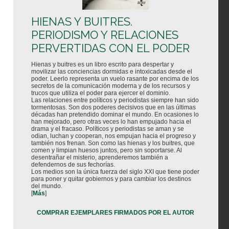
HIENAS Y BUITRES.
PERIODISMO Y RELACIONES
PERVERTIDAS CON EL PODER
Hienas y buitres es un libro escrito para despertar y
movilizar las conciencias dormidas e intoxicadas desde el
poder. Leerlo representa un vuelo rasante por encima de los
secretos de la comunicación moderna y de los recursos y
trucos que utiliza el poder para ejercer el dominio.
Las relaciones entre políticos y periodistas siempre han sido
tormentosas. Son dos poderes decisivos que en las últimas
décadas han pretendido dominar el mundo. En ocasiones lo
han mejorado, pero otras veces lo han empujado hacia el
drama y el fracaso. Políticos y periodistas se aman y se
odian, luchan y cooperan, nos empujan hacia el progreso y
también nos frenan. Son como las hienas y los buitres, que
comen y limpian huesos juntos, pero sin soportarse. Al
desentrañar el misterio, aprenderemos también a
defendernos de sus fechorías.
Los medios son la única fuerza del siglo XXI que tiene poder
para poner y quitar gobiernos y para cambiar los destinos
del mundo.
[
Más
]
COMPRAR EJEMPLARES FIRMADOS POR EL AUTOR