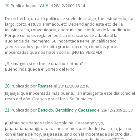
Publicado por
el 28/12/2009 18:14
19.
TARA
De un hecho, un acto político se suele decir algo, fue estupendo, fue
largo, corto, estuvo animado, etc. Dependiendo este etc. del la
idiosincrasia, conveniencia, oportunismo e incluso de la audiencia.
Porque como es regla en política el discurso se adapta al la
audiencia del momento. Su Inocentada tiene un calificativo
generalizado y que le quita gracia a la cosa, como las pocas
inocentadas que nos hacen soñar. ¡NO ES VERDAD!
¿Se imagina si no fuese una Inocentada?
Bueno, nos queda el Sorteo del Niño.
Publicado por
el 28/12/2009 22:16
20.
Ramsés
Jajajaja, qué inocentada más buena. Tan inteligente este día como el
resto del año. Gracias por el foro. Sr. Rubiales
Publicado por
el 28/12/2009 23:57
21.
Bertoldo, Bertoldino y Cacaseno
¡Cuánto nos hemos reído Bertoldino, Cacaseno y yo,
jaaaaaaaaaaaajjjjaaaaaa, nos hemos partido de risa, ja, ja, ja... no
con el tema de hoy, jaajaaaaa, sino con la inocentada del otro día
en este blog, ésa que inflaba el globo diciendo de que VOTO EN