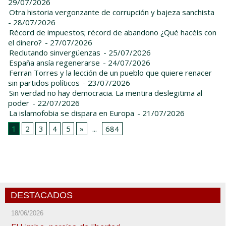
29/07/2026
Otra historia vergonzante de corrupción y bajeza sanchista
- 28/07/2026
Récord de impuestos; récord de abandono ¿Qué hacéis con
el dinero?
- 27/07/2026
Reclutando sinvergüenzas
- 25/07/2026
España ansía regenerarse
- 24/07/2026
Ferran Torres y la lección de un pueblo que quiere renacer
sin partidos políticos
- 23/07/2026
Sin verdad no hay democracia. La mentira deslegitima al
poder
- 22/07/2026
La islamofobia se dispara en Europa
- 21/07/2026
1
2
3
4
5
»
...
684
DESTACADOS
18/06/2026