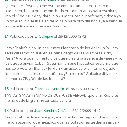
Querido Profesor, ya me estaba emocionando, decia ¡esto no
puede ser¡ hasta que he pinchado en comentarios para escribir y
veo el 1º de Agueda y claro, dia 28, joder con el profesor ya decia yo.
En fin el rollo que iba a soltar lo dejo para otro dia no vaya a ser que
les pase lo mismo que a mi. Saludos.
Publicado por
el 28/12/2009 13:42
14.
El Callejero
Esto sí habría sido un encuentro Planetario de los de la Pajín. Esto
sería catastrófico ¿Quien se haría cargo de las Miembras Aido,
Pajín? Ahora que Fomento dice que no es una agencia de viajes y no
las puede enviar Cuba. ¿Seguirían en ese hipotético gobierno que
nos coló Voto en Blanco? Jo, don Francisco, su bromita ha dejado
frios miles de cafés esta mañana. ¿Planetario? Galáxico dirían las
miembras ZP. ¿Dónde las buscará?
Publicado por
el 28/12/2009 14:06
15.
Francisco Naranjo.
TANTAS GANAS TENIA YO DE QUE FUESE VERDAD que el Sr.Rubiales
me ha dado la gran inocentada del día.
Publicado por
el 28/12/2009 14:12
16.
Juan Bendala Galán
¡Da fostia!, me do estuve greyendo hasta que llegó un cloegui, ma o
meno abstemio, que mesplicó que las butaciones tardan aaaños y