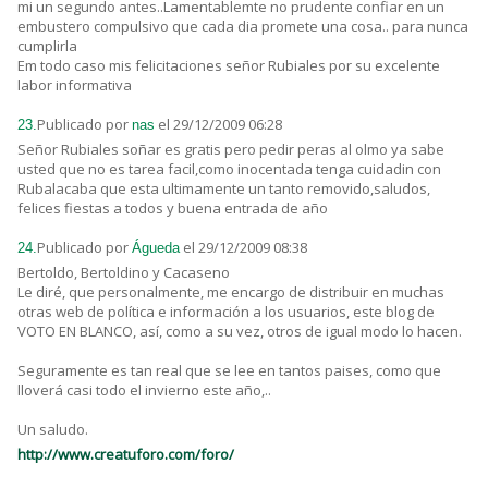
mi un segundo antes..Lamentablemte no prudente confiar en un
embustero compulsivo que cada dia promete una cosa.. para nunca
cumplirla
Em todo caso mis felicitaciones señor Rubiales por su excelente
labor informativa
Publicado por
el 29/12/2009 06:28
23.
nas
Señor Rubiales soñar es gratis pero pedir peras al olmo ya sabe
usted que no es tarea facil,como inocentada tenga cuidadin con
Rubalacaba que esta ultimamente un tanto removido,saludos,
felices fiestas a todos y buena entrada de año
Publicado por
el 29/12/2009 08:38
24.
Águeda
Bertoldo, Bertoldino y Cacaseno
Le diré, que personalmente, me encargo de distribuir en muchas
otras web de política e información a los usuarios, este blog de
VOTO EN BLANCO, así, como a su vez, otros de igual modo lo hacen.
Seguramente es tan real que se lee en tantos paises, como que
lloverá casi todo el invierno este año,..
Un saludo.
http://www.creatuforo.com/foro/