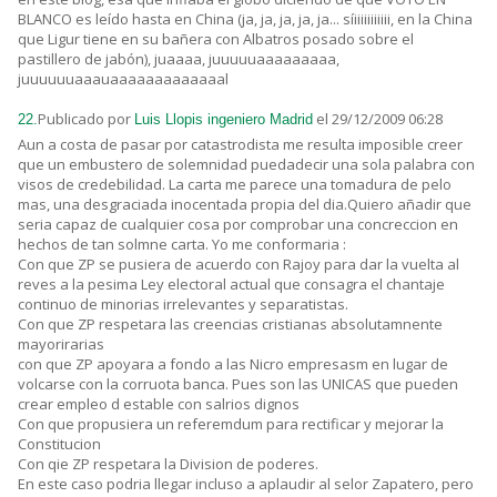
BLANCO es leído hasta en China (ja, ja, ja, ja, ja... síiiiiiiiiiii, en la China
que Ligur tiene en su bañera con Albatros posado sobre el
pastillero de jabón), juaaaa, juuuuuaaaaaaaaa,
juuuuuuaaauaaaaaaaaaaaaal
Publicado por
el 29/12/2009 06:28
22.
Luis Llopis ingeniero Madrid
Aun a costa de pasar por catastrodista me resulta imposible creer
que un embustero de solemnidad puedadecir una sola palabra con
visos de credebilidad. La carta me parece una tomadura de pelo
mas, una desgraciada inocentada propia del dia.Quiero añadir que
seria capaz de cualquier cosa por comprobar una concreccion en
hechos de tan solmne carta. Yo me conformaria :
Con que ZP se pusiera de acuerdo con Rajoy para dar la vuelta al
reves a la pesima Ley electoral actual que consagra el chantaje
continuo de minorias irrelevantes y separatistas.
Con que ZP respetara las creencias cristianas absolutamnente
mayorirarias
con que ZP apoyara a fondo a las Nicro empresasm en lugar de
volcarse con la corruota banca. Pues son las UNICAS que pueden
crear empleo d estable con salrios dignos
Con que propusiera un referemdum para rectificar y mejorar la
Constitucion
Con qie ZP respetara la Division de poderes.
En este caso podria llegar incluso a aplaudir al selor Zapatero, pero