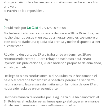
Yo sigo enviándolo a los amigos y por si las moscas he encendido
una vela
al Patrón de los Imposibles .
Ligur
Publicado por
el 28/12/2009 11:08
9.
Un Culé
Me he levantado con la conciencia de que era 28 de Diciembre, he
hecho algunas cosas y, en vez de almorzar como es costumbre en
este país he dado una ojeada a la prensa y me he dispuesto a leer
el comentario.
Rápido he despertado, ZParo trabajando en domingo, ZParo
reconociendo errores, ZParo rebajandose hasta aquí, ZParo
leyendo sus publicaciones, ZParo haciendo propósito de enmienda,
etc. etc., etc., etc.
He llegado a dos conclusiones, o al Sr. Rubiales le han tomado el
pelo o él pretende tomarnoslo a nosotros, porque de ser cierto,
habría abierto la prensa esta mañana con la noticia de que ZParo
había sido recluido en un psiquiátrico.
De todas manera felicidades por la agudeza que ha demotrado el
Sr. Rubiales al redactar estas líneas que, ¡ojalá! cayeran en manos
de alguien (pzoe) que pudiera reflexionar en ellas.