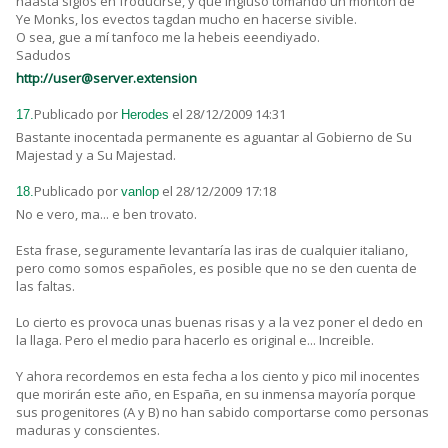
haasta siglos en froducirse, y que ingluso tomando un montón de
Ye Monks, los evectos tagdan mucho en hacerse sivible.
O sea, gue a mí tanfoco me la hebeis eeendiyado.
Sadudos
http://user@server.extension
Publicado por
el 28/12/2009 14:31
17.
Herodes
Bastante inocentada permanente es aguantar al Gobierno de Su
Majestad y a Su Majestad.
Publicado por
el 28/12/2009 17:18
18.
vanlop
No e vero, ma... e ben trovato.
Esta frase, seguramente levantaría las iras de cualquier italiano,
pero como somos españoles, es posible que no se den cuenta de
las faltas.
Lo cierto es provoca unas buenas risas y a la vez poner el dedo en
la llaga. Pero el medio para hacerlo es original e... Increible.
Y ahora recordemos en esta fecha a los ciento y pico mil inocentes
que morirán este año, en España, en su inmensa mayoría porque
sus progenitores (A y B) no han sabido comportarse como personas
maduras y conscientes.