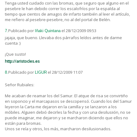
Tenga usted cuidado con las bromas, que seguro que alguno en el
pesebre le han debido correr los escalofríos por la espalda al
tiempo que cientos de amagos de infarto también al leer el artículo,
me refiero al pesebre-pesebre, no al del portal de Belén.
Publicado por
el 28/12/2009 09:53
7.
Iñaki Quintana
jajaja, que bueno. Llevaba dos párrafos leídos antes de darme
cuenta :)
¡Que susto!
http://aristocles.es
Publicado por
el 28/12/2009 11:07
8.
LIGUR
Señor Rubiales:
Me acaban de reamar los del Samur. El atque de risa se convirtiño
en soponcio y el marcapasos se descopensó. Cuando los del Samur
leyeron la Carta me dejaron en la camilla y se lanzaron a los
móbiles. Alguien debió decirles la fecha y con una desilusiión, no se
puede imaginar, me dejaron y se marcharon diciendo que ellos no
están para bromas.
Unos se reía y otros, los más, marcharon desilusionados.