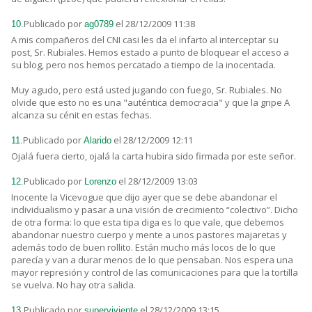
Publicado por
el 28/12/2009 11:38
10.
ag0789
A mis compañeros del CNI casi les da el infarto al interceptar su
post, Sr. Rubiales. Hemos estado a punto de bloquear el acceso a
su blog, pero nos hemos percatado a tiempo de la inocentada.
Muy agudo, pero está usted jugando con fuego, Sr. Rubiales. No
olvide que esto no es una "auténtica democracia" y que la gripe A
alcanza su cénit en estas fechas.
Publicado por
el 28/12/2009 12:11
11.
Alarido
Ojalá fuera cierto, ojalá la carta hubira sido firmada por este señor.
Publicado por
el 28/12/2009 13:03
12.
Lorenzo
Inocente la Vicevogue que dijo ayer que se debe abandonar el
individualismo y pasar a una visión de crecimiento “colectivo”. Dicho
de otra forma: lo que esta tipa diga es lo que vale, que debemos
abandonar nuestro cuerpo y mente a unos pastores majaretas y
además todo de buen rollito. Están mucho más locos de lo que
parecía y van a durar menos de lo que pensaban. Nos espera una
mayor represión y control de las comunicaciones para que la tortilla
se vuelva. No hay otra salida.
Publicado por
el 28/12/2009 13:15
13.
superviviente