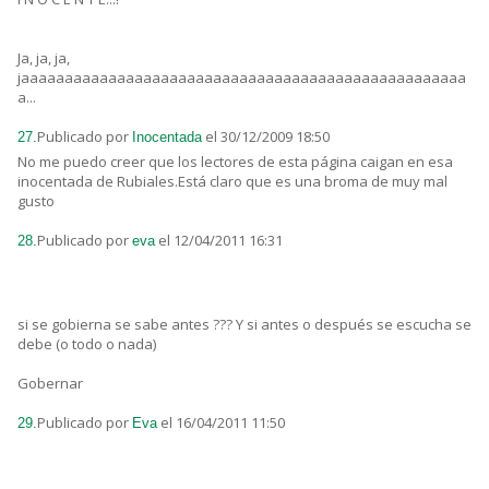
Ja, ja, ja,
jaaaaaaaaaaaaaaaaaaaaaaaaaaaaaaaaaaaaaaaaaaaaaaaaaaa
a...
Publicado por
el 30/12/2009 18:50
27.
Inocentada
No me puedo creer que los lectores de esta página caigan en esa
inocentada de Rubiales.Está claro que es una broma de muy mal
gusto
Publicado por
el 12/04/2011 16:31
28.
eva
si se gobierna se sabe antes ??? Y si antes o después se escucha se
debe (o todo o nada)
Gobernar
Publicado por
el 16/04/2011 11:50
29.
Eva