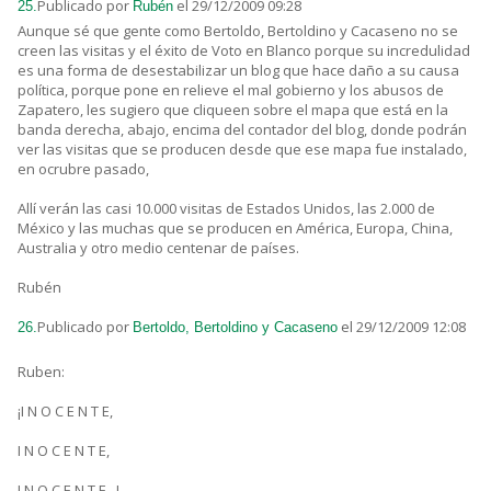
Publicado por
el 29/12/2009 09:28
25.
Rubén
Aunque sé que gente como Bertoldo, Bertoldino y Cacaseno no se
creen las visitas y el éxito de Voto en Blanco porque su incredulidad
es una forma de desestabilizar un blog que hace daño a su causa
política, porque pone en relieve el mal gobierno y los abusos de
Zapatero, les sugiero que cliqueen sobre el mapa que está en la
banda derecha, abajo, encima del contador del blog, donde podrán
ver las visitas que se producen desde que ese mapa fue instalado,
en ocrubre pasado,
Allí verán las casi 10.000 visitas de Estados Unidos, las 2.000 de
México y las muchas que se producen en América, Europa, China,
Australia y otro medio centenar de países.
Rubén
Publicado por
el 29/12/2009 12:08
26.
Bertoldo, Bertoldino y Cacaseno
Ruben:
¡I N O C E N T E,
I N O C E N T E,
I N O C E N T E...!