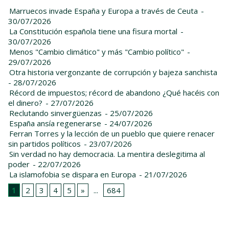
Marruecos invade España y Europa a través de Ceuta
-
30/07/2026
La Constitución española tiene una fisura mortal
-
30/07/2026
Menos "Cambio climático" y más "Cambio político"
-
29/07/2026
Otra historia vergonzante de corrupción y bajeza sanchista
- 28/07/2026
Récord de impuestos; récord de abandono ¿Qué hacéis con
el dinero?
- 27/07/2026
Reclutando sinvergüenzas
- 25/07/2026
España ansía regenerarse
- 24/07/2026
Ferran Torres y la lección de un pueblo que quiere renacer
sin partidos políticos
- 23/07/2026
Sin verdad no hay democracia. La mentira deslegitima al
poder
- 22/07/2026
La islamofobia se dispara en Europa
- 21/07/2026
1
2
3
4
5
»
...
684