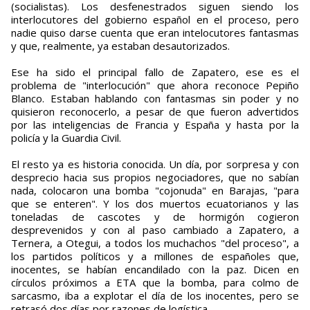
(socialistas). Los desfenestrados siguen siendo los
interlocutores del gobierno español en el proceso, pero
nadie quiso darse cuenta que eran intelocutores fantasmas
y que, realmente, ya estaban desautorizados.
Ese ha sido el principal fallo de Zapatero, ese es el
problema de "interlocución" que ahora reconoce Pepiño
Blanco. Estaban hablando con fantasmas sin poder y no
quisieron reconocerlo, a pesar de que fueron advertidos
por las inteligencias de Francia y España y hasta por la
policía y la Guardia Civil.
El resto ya es historia conocida. Un día, por sorpresa y con
desprecio hacia sus propios negociadores, que no sabían
nada, colocaron una bomba "cojonuda" en Barajas, "para
que se enteren". Y los dos muertos ecuatorianos y las
toneladas de cascotes y de hormigón cogieron
desprevenidos y con al paso cambiado a Zapatero, a
Ternera, a Otegui, a todos los muchachos "del proceso", a
los partidos políticos y a millones de españoles que,
inocentes, se habían encandilado con la paz. Dicen en
círculos próximos a ETA que la bomba, para colmo de
sarcasmo, iba a explotar el día de los inocentes, pero se
retrasó dos días por razones de logística.