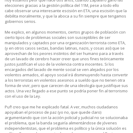
hoy estamos peor que hace dos años, cuando Zapatero ganó las
elecciones gracias a la gestión política del 11M, pese a todo ello
cabe observar una interesante escisión en ETA, una escisión que la
debilita moralmente, y que la aboca a su fin siempre que tengamos
gobiernos serios.
Me explico, en algunos momentos, ciertos grupos de población con
cierto tipos de problemas sociales son susceptibles de ser
manipulados y captados por una organización terrorista como ETA,
(y en otros casos sectas, bandas latinas, nazis, y cosas así) que se
aprovechan de los peores instintos del ser humano para a través
de un lavado de cerebro hacer creer que unos fines teóricamente
justos justifican el uso de la violencia contra inocentes. Si los
encargados del lavado de mente social se ven alejados por los
violentos armados, el apoyo social irá disminuyendo hasta convertir
a los terroristas en violentos asesinos a sueldo que no tienen otra
forma de vivir, pero que carecen de una ideología que justifique sus
actos. Una vez llegado a ese punto se podría poner fin al terrorismo
con el uso de la Ley.
Puf! creo que me he explicado fatal. A ver, muchos ciudadanos
apoyaban el proceso de paz (yo no, que quede claro)
argumentando que con la acción policial y judicial no se solucionaba
el problema, que la banda seguiría alimentándose de jóvenes
independentistas, que el problema es político y la única solución es