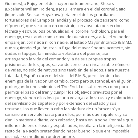
Guinnes), a Rajoy en el del mayor norteamericano, Shears
(Excelente William Holden), a Josu Ternera en el del coronel Saito
(Impecable Sessue Hayakawa), eta en el de los guardianes
torturadores del Campo tailandés y el ‘proceso’ de zapatero, como
el ‘puente’, que se afana en construir, con absoluta perfección
técnica y escrupulosa puntualidad, el coronel Nicholson, para el
enemigo, resultando como clave de nuestra desgracia, el no poder
emparejar, con nada ni con nadie, al Estado Mayor Británico (E.B.M.),
que siguiendo el guión, tras la fuga del mayor Shears, acomete, sin
dudas ni tapujos, la inmediata voladura del puente, aún
arriesgando la vida del comando y la de sus propias tropas
prisioneras de los japos, salvando con ello un incalculable número
de vidas, no solo de nativos sino también de aliados. Para nuestra
fatalidad, España carece del símil del E.M.B., permitiendo a los
enemigos de la Nación un cambio, corto pero sustancial, en el guión,
prolongando unos minutos el ‘The End’. Los suficientes como para
permitir el paso del tren y cumplir los objetivos previstos por el
enemigo, siendo ellos los que una vez agotado su uso y explotación
del servilismo de zapatero y por extensión del Estado y sus
recursos, los que lleven a cabo la voladura de un ‘proceso’ ya
cansino e inservible hasta para ellos, por más que zapatero, y su
clan, lo metiera a diario, con calzador, hasta en la sopa. Por más que
millones de entre ilusos y espabilados, insultaran la inteligencia del
resto de la Nación pretendiendo hacer bueno lo que era imposible
disimular su hedionda podredumbre.