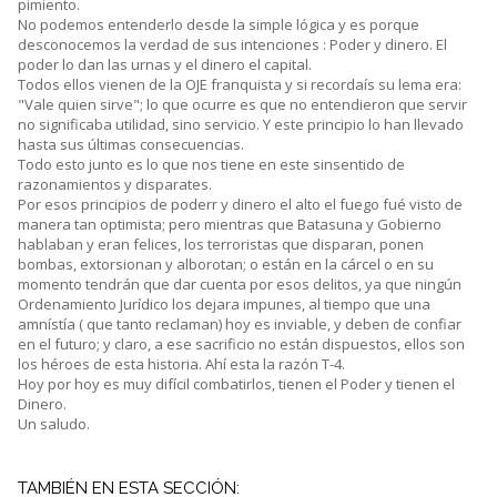
pimiento.
No podemos entenderlo desde la simple lógica y es porque
desconocemos la verdad de sus intenciones : Poder y dinero. El
poder lo dan las urnas y el dinero el capital.
Todos ellos vienen de la OJE franquista y si recordaís su lema era:
"Vale quien sirve"; lo que ocurre es que no entendieron que servir
no significaba utilidad, sino servicio. Y este principio lo han llevado
hasta sus últimas consecuencias.
Todo esto junto es lo que nos tiene en este sinsentido de
razonamientos y disparates.
Por esos principios de poderr y dinero el alto el fuego fué visto de
manera tan optimista; pero mientras que Batasuna y Gobierno
hablaban y eran felices, los terroristas que disparan, ponen
bombas, extorsionan y alborotan; o están en la cárcel o en su
momento tendrán que dar cuenta por esos delitos, ya que ningún
Ordenamiento Jurídico los dejara impunes, al tiempo que una
amnístía ( que tanto reclaman) hoy es inviable, y deben de confiar
en el futuro; y claro, a ese sacrificio no están dispuestos, ellos son
los héroes de esta historia. Ahí esta la razón T-4.
Hoy por hoy es muy difícil combatirlos, tienen el Poder y tienen el
Dinero.
Un saludo.
TAMBIÉN EN ESTA SECCIÓN: