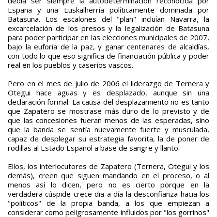
debía ser siempre la autodeterminación reconocida por
España y una Euskalherría políticamente dominada por
Batasuna. Los escalones del "plan" incluían Navarra, la
excarcelación de los presos y la legalización de Batasuna
para poder participar en las elecciones municipales de 2007,
bajo la euforia de la paz, y ganar centenares de alcaldías,
con todo lo que eso significa de financiación pública y poder
real en los pueblos y caseríos vascos.
Pero en el mes de julio de 2006 el liderazgo de Ternera y
Otegui hace aguas y es desplazado, aunque sin una
declaración formal. La causa del desplazamiento no es tanto
que Zapatero se mostrase más duro de lo previsto y de
que las concesiones fueran menos de las esperadas, sino
que la banda se sentía nuevamente fuerte y musculada,
capaz de desplegar su estrategia favorita, la de poner de
rodillas al Estado Español a base de sangre y llanto.
Ellos, los interlocutores de Zapatero (Ternera, Otegui y los
demás), creen que siguen mandando en el proceso, o al
menos así lo dicen, pero no es cierto porque en la
verdadera cúspide crece dia a día la desconfianza hacia los
"políticos" de la propia banda, a los que empiezan a
considerar como peligrosamente influidos por "los gorrinos"