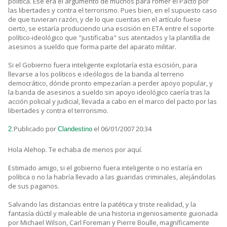
política. Ese era el argumento de muchos para romer el Pacto por
las libertades y contra el terrorismo. Pues bien, en el supuesto caso
de que tuvieran razón, y de lo que cuentas en el artículo fuese
cierto, se estaría produciendo una escisión en ETA entre el soporte
político-ideológico que "justificaba" sus atentados y la plantilla de
asesinos a sueldo que forma parte del aparato militar.
Si el Gobierno fuera inteligente explotaría esta escisión, para
llevarse a los políticos e ideólogos de la banda al terreno
democrático, dónde pronto empezarían a perder apoyo popular, y
la banda de asesinos a sueldo sin apoyo ideológico caería tras la
acción policial y judicial, llevada a cabo en el marco del pacto por las
libertades y contra el terrorismo.
Publicado por
el 06/01/2007 20:34
2.
Clandestino
Hola Alehop. Te echaba de menos por aquí.
Estimado amigo, si el gobierno fuera inteligente o no estaría en
política o no la habría llevado a las guaridas criminales, alejándolas
de sus paganos.
Salvando las distancias entre la patética y triste realidad, y la
fantasía dúctil y maleable de una historia ingeniosamente guionada
por Michael Wilson, Carl Foreman y Pierre Boulle, magníficamente