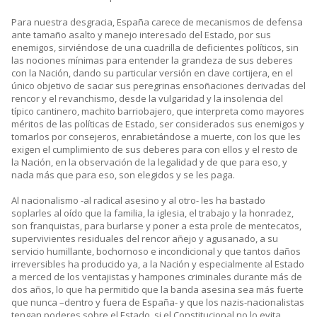
Para nuestra desgracia, España carece de mecanismos de defensa
ante tamaño asalto y manejo interesado del Estado, por sus
enemigos, sirviéndose de una cuadrilla de deficientes políticos, sin
las nociones mínimas para entender la grandeza de sus deberes
con la Nación, dando su particular versión en clave cortijera, en el
único objetivo de saciar sus peregrinas ensoñaciones derivadas del
rencor y el revanchismo, desde la vulgaridad y la insolencia del
típico cantinero, machito barriobajero, que interpreta como mayores
méritos de las políticas de Estado, ser considerados sus enemigos y
tomarlos por consejeros, enrabietándose a muerte, con los que les
exigen el cumplimiento de sus deberes para con ellos y el resto de
la Nación, en la observación de la legalidad y de que para eso, y
nada más que para eso, son elegidos y se les paga.
Al nacionalismo -al radical asesino y al otro- les ha bastado
soplarles al oído que la familia, la iglesia, el trabajo y la honradez,
son franquistas, para burlarse y poner a esta prole de mentecatos,
supervivientes residuales del rencor añejo y agusanado, a su
servicio humillante, bochornoso e incondicional y que tantos daños
irreversibles ha producido ya, a la Nación y especialmente al Estado
a merced de los ventajistas y hampones criminales durante más de
dos años, lo que ha permitido que la banda asesina sea más fuerte
que nunca –dentro y fuera de España- y que los nazis-nacionalistas
tengan poderes sobre el Estado, si el Constitucional no lo evita.