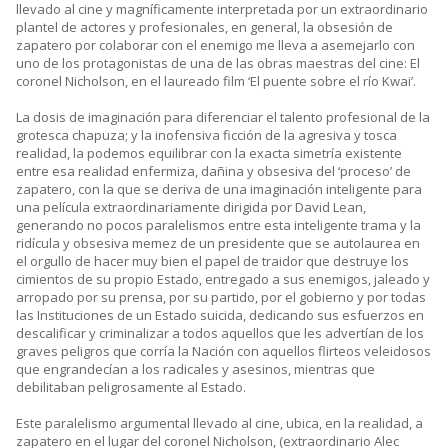
llevado al cine y magníficamente interpretada por un extraordinario
plantel de actores y profesionales, en general, la obsesión de
zapatero por colaborar con el enemigo me lleva a asemejarlo con
uno de los protagonistas de una de las obras maestras del cine: El
coronel Nicholson, en el laureado film ‘El puente sobre el río Kwai’.
La dosis de imaginación para diferenciar el talento profesional de la
grotesca chapuza; y la inofensiva ficción de la agresiva y tosca
realidad, la podemos equilibrar con la exacta simetría existente
entre esa realidad enfermiza, dañina y obsesiva del ‘proceso’ de
zapatero, con la que se deriva de una imaginación inteligente para
una película extraordinariamente dirigida por David Lean,
generando no pocos paralelismos entre esta inteligente trama y la
ridícula y obsesiva memez de un presidente que se autolaurea en
el orgullo de hacer muy bien el papel de traidor que destruye los
cimientos de su propio Estado, entregado a sus enemigos, jaleado y
arropado por su prensa, por su partido, por el gobierno y por todas
las Instituciones de un Estado suicida, dedicando sus esfuerzos en
descalificar y criminalizar a todos aquellos que les advertían de los
graves peligros que corría la Nación con aquellos flirteos veleidosos
que engrandecían a los radicales y asesinos, mientras que
debilitaban peligrosamente al Estado.
Este paralelismo argumental llevado al cine, ubica, en la realidad, a
zapatero en el lugar del coronel Nicholson, (extraordinario Alec