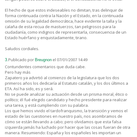
El hecho de que estos indeseables no dimitan, tras delinquir de
forma continuada contra la Nación y el Estado, en la continuada
omisión de su legalidad democrática, hace evidente la talla y la
calaña de esta recua de mastuerzos, tan peligrosos para la
ciudadanía, como indignos de representarla, consecuencia de un
Estado huérfano y enquistadamente, tirano.
Saludos cordiales.
Publicado por
el 07/01/2007 14:49
3.
Breugnon
Contundentes comentarios que duda cabe.
Pero hay más
Zapatero ya advirtió al comienzo de la legislatura que los dos
primeros años los dedicaría al Estatuto catalán, y los dos últimos a
ETA. Así ha sido, es y será.
No se puede analizar su actuación desde un prisma moral, ético o
político; él fué elegido candidato y hecho presidente para realizar
una tarea, y está cumpliendo con su palabra.
Los que hemos vivido el tardofranquismo, la transición y vemos el
estado de las cuestiones en nuestro país, nos asombramos de
cómo se están llevando a cabo; pero olvidamos que esta falsa
izquierda jamás ha luchado por hacer que las cosas fueran de otra
manera. Resumiendo: España y los españoles les importan un