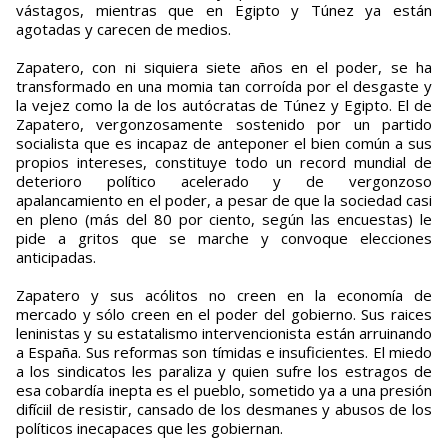
vástagos, mientras que en Egipto y Túnez ya están
agotadas y carecen de medios.
Zapatero, con ni siquiera siete años en el poder, se ha
transformado en una momia tan corroída por el desgaste y
la vejez como la de los autócratas de Túnez y Egipto. El de
Zapatero, vergonzosamente sostenido por un partido
socialista que es incapaz de anteponer el bien común a sus
propios intereses, constituye todo un record mundial de
deterioro político acelerado y de vergonzoso
apalancamiento en el poder, a pesar de que la sociedad casi
en pleno (más del 80 por ciento, según las encuestas) le
pide a gritos que se marche y convoque elecciones
anticipadas.
Zapatero y sus acólitos no creen en la economía de
mercado y sólo creen en el poder del gobierno. Sus raices
leninistas y su estatalismo intervencionista están arruinando
a España. Sus reformas son tímidas e insuficientes. El miedo
a los sindicatos les paraliza y quien sufre los estragos de
esa cobardía inepta es el pueblo, sometido ya a una presión
difíciil de resistir, cansado de los desmanes y abusos de los
políticos inecapaces que les gobiernan.