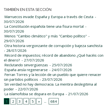
TAMBIÉN EN ESTA SECCIÓN:
Marruecos invade España y Europa a través de Ceuta
-
30/07/2026
La Constitución española tiene una fisura mortal
-
30/07/2026
Menos "Cambio climático" y más "Cambio político"
-
29/07/2026
Otra historia vergonzante de corrupción y bajeza sanchista
- 28/07/2026
Récord de impuestos; récord de abandono ¿Qué hacéis con
el dinero?
- 27/07/2026
Reclutando sinvergüenzas
- 25/07/2026
España ansía regenerarse
- 24/07/2026
Ferran Torres y la lección de un pueblo que quiere renacer
sin partidos políticos
- 23/07/2026
Sin verdad no hay democracia. La mentira deslegitima al
poder
- 22/07/2026
La islamofobia se dispara en Europa
- 21/07/2026
1
2
3
4
5
»
...
684