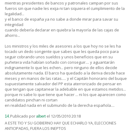
mientras presidentes de bancos y patronales campan por sus
fueros sin que nadie les exija ni tan siquiera el cumplimiento de la
legalidad...
y el banco de españa ya no sabe a donde mirar para savar su
integridad
cuando debería declarar en quiebra la mayoría de las cajas de
ahorro...
Los ministros y los miles de asesores a los que hoy no se les ha
tocado un dedo songente que sabes que les queda poco para
seguir cobrando unos sueldos y unos beneficios que en su
puñetera vida habían soñado con conseguir.... y aguantarán
indignamente lo que les echen... pero ninguno de ellos decide
absolutamente nada. El barco ha quedado a la deriva desde hace
meses y en manos de las ratas..... y el Capitán honorario del buque
supuestamente salvador del PP esta aterrorizado de pensar en
que tengan que capitanear la adebable en que estamos metidos...
porque ni sabe lo que tiene que hacer ... ni los que aparecen como
candidatos pinchan ni cortan
en realidad nada en el submundo de la derecha española....
Publicado por
el 12/05/2010 20:18
14.
albert
A ESTE TIO Y SU GOBIERNO HAY QUE ECHARLO YA, ELECCIONES
ANTICIPADAS, FUERA LOS INEPTOS