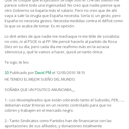
Que se critique que el Ejecutivo se baje sólo el 15% del sueldo me
parece sobre todo una ingenuidad. No creo que nadie piense que
otro Gobierno se bajaría más el salario. Pero no creo que de ahí
vaya a salir la cirugía que España necesita. Sería sí, un gesto, pero
España no necesita gestos. Necesita medidas contra el déficit como
la que se acaba de tomar. Es mi opinión.
Lo diré antes de que nadie me machaque ni me tilde de socialista:
no voto, ni al PSOE ni al PP. Me pensé hacerlo al partido de Rosa
Díez en su día, pero cada día me reafirmo más en la acracia
silenciosa y, qué le vamos a hacer, quizá un tanto cínica.
Te sigo, te leo.
Publicado por
el 12/05/2010 18:15
10.
David PM
HE TENIDO EL MEJOR SUEÑO DEL MUNDO.
SOÑABA QUE UN POLITICO ANUNCIABA,,,,
1.- Los desempleados que están cobrando tanto el Subsidio, PER,.....,
deberían estar 8 Horas en un recinto controlado para que no
cobren y trabajen en el mercado negro.
2.- Tanto Sindicatos como Partidos han de financiarse con las
aportaciones de sus afiliados, y donaciones totalmente