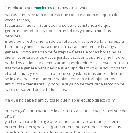
Publicado por
el 12/05/2010 12:40
1.
candidolav
habíase una vez una empresa que como estaban en epoca de
vacas gordas,
facturaba mucho.... (aunque no se tiene constancia de que
generara beneficios) y todos eran felices y comían muchas
perdices......
El equipo directivo henchido de felicidad incorporó a la empresa a
familiares y amigos para que disfrutaran tambien de la alegría
general. Como estaban de festejos y fiestas a todas horas no se
dieron cuenta que las vacas gordas estaban pasando y no hicieron
nada. Los accionistas empezaron a perder dinero y convocaron una
asamblea genera para pedirle al equipo directivo que solucionaran
el problema... y explicaran porque se gastaba más dinero del que
se ingresaba.... y de porque habían entrado a trabajar tantos
amiguitos y familiares... y porque si ya no se facturaba tanto no se
había desprendido de todos ellos....
Y a que no sabeis amiguitos lo que hizo el equipo directivo ???
Pues exigió a una parte de los accionistas que se bajaran el sueldo
un 5%
y a la otra parte le exigió que aumentaran capital (que siguieran
poniendo dinero) para seguir manteniendose todos ellos en sus
puestos. Y colorin colorado esta pesadilla continua....