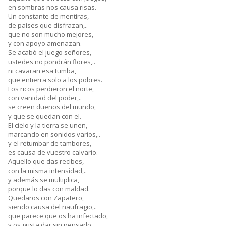
en sombras nos causa risas.
Un constante de mentiras,
de países que disfrazan,..
que no son mucho mejores,
y con apoyo amenazan.
Se acabó el juego señores,
ustedes no pondrán flores,..
ni cavaran esa tumba,
que entierra solo a los pobres.
Los ricos perdieron el norte,
con vanidad del poder,..
se creen dueños del mundo,
y que se quedan con el.
El cielo y la tierra se unen,
marcando en sonidos varios,..
y el retumbar de tambores,
es causa de vuestro calvario.
Aquello que das recibes,
con la misma intensidad,..
y además se multiplica,
porque lo das con maldad.
Quedaros con Zapatero,
siendo causa del naufragio,..
que parece que os ha infectado,
y os gusta dar sin pensarlo.