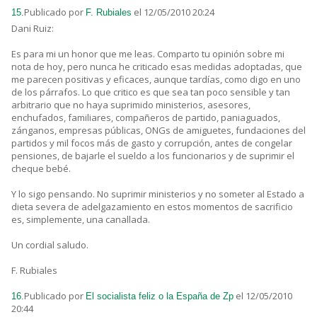
Publicado por
el 12/05/2010 20:24
15.
F. Rubiales
Dani Ruiz:
Es para mi un honor que me leas. Comparto tu opinión sobre mi
nota de hoy, pero nunca he criticado esas medidas adoptadas, que
me parecen positivas y eficaces, aunque tardías, como digo en uno
de los párrafos. Lo que critico es que sea tan poco sensible y tan
arbitrario que no haya suprimido ministerios, asesores,
enchufados, familiares, compañeros de partido, paniaguados,
zánganos, empresas públicas, ONGs de amiguetes, fundaciones del
partidos y mil focos más de gasto y corrupción, antes de congelar
pensiones, de bajarle el sueldo a los funcionarios y de suprimir el
cheque bebé.
Y lo sigo pensando. No suprimir ministerios y no someter al Estado a
dieta severa de adelgazamiento en estos momentos de sacrificio
es, simplemente, una canallada.
Un cordial saludo.
F. Rubiales
Publicado por
el 12/05/2010
16.
El socialista feliz o la España de Zp
20:44