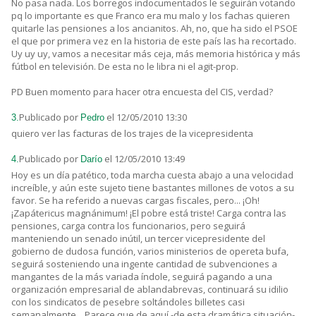
No pasa nada. Los borregos indocumentados le seguirán votando
pq lo importante es que Franco era mu malo y los fachas quieren
quitarle las pensiones a los ancianitos. Ah, no, que ha sido el PSOE
el que por primera vez en la historia de este país las ha recortado.
Uy uy uy, vamos a necesitar más ceja, más memoria histórica y más
fútbol en televisión. De esta no le libra ni el agit-prop.
PD Buen momento para hacer otra encuesta del CIS, verdad?
Publicado por
el 12/05/2010 13:30
3.
Pedro
quiero ver las facturas de los trajes de la vicepresidenta
Publicado por
el 12/05/2010 13:49
4.
Darío
Hoy es un día patético, toda marcha cuesta abajo a una velocidad
increíble, y aún este sujeto tiene bastantes millones de votos a su
favor. Se ha referido a nuevas cargas fiscales, pero... ¡Oh!
¡Zapátericus magnánimum! ¡El pobre está triste! Carga contra las
pensiones, carga contra los funcionarios, pero seguirá
manteniendo un senado inútil, un tercer vicepresidente del
gobierno de dudosa función, varios ministerios de opereta bufa,
seguirá sosteniendo una ingente cantidad de subvenciones a
mangantes de la más variada índole, seguirá pagando a una
organización empresarial de ablandabrevas, continuará su idilio
con los sindicatos de pesebre soltándoles billetes casi
semanalmente... Parece que de aquí -de esta dramática situación-