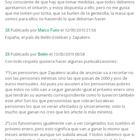
Soy consciente de que hay que tomar medidas, que todos debemos
apretarnos el cinturón, y estoy dispuesta a ello, pero no me gusta
que me tomen por tonta, que se burlen de la gentecilla, la masa que
somos para ellos no haciendo lo que deberían hacer.
Publicado por
el 12/05/2010 21:56
18.
Marco Furio
España, el país de Belén Esteban y Zapatero.
Publicado por
el 13/05/2010 00:58
19.
Belén
Con todo respeto quisiera hacer algunas puntualizaciones:
1ª) Las pensiones que Zapatero acaba de anunciar va a recortar no
son las pensiones mínimas sino las que pasan de 2000 y pico de
euros mensuales. Así pues ¡no asusten a los pensionistas pobres
que éstos no sólo van a seguir ganando igual el próximo enero sino
que tendrán su aumento correspondiente como lo tuvieron también
este año! Son los que pensionistas que cobran lucrativas
pensiones los que se veran afectados (y sinceramente, visto lo
mucho que ganan no creo que les afecte lo más mínimo).
2ª) Los funcionarios igualmente van a ver congelados sus sueldos el
próximo enero, pero esto significa que van a ganar lo mismo que
meses anteriores aunque sin subida anual. Y todos sabemos que si