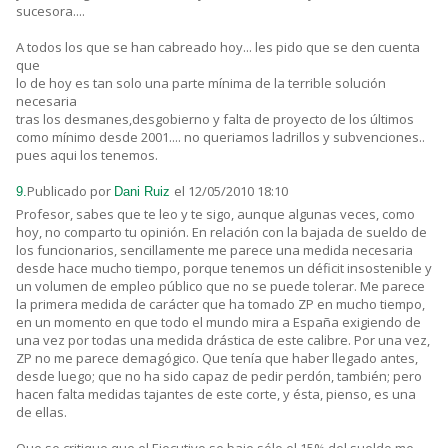
sucesora....
A todos los que se han cabreado hoy... les pido que se den cuenta
que
lo de hoy es tan solo una parte mínima de la terrible solución
necesaria
tras los desmanes,desgobierno y falta de proyecto de los últimos
como mínimo desde 2001.... no queriamos ladrillos y subvenciones..
pues aqui los tenemos.
Publicado por
el 12/05/2010 18:10
9.
Dani Ruiz
Profesor, sabes que te leo y te sigo, aunque algunas veces, como
hoy, no comparto tu opinión. En relación con la bajada de sueldo de
los funcionarios, sencillamente me parece una medida necesaria
desde hace mucho tiempo, porque tenemos un déficit insostenible y
un volumen de empleo público que no se puede tolerar. Me parece
la primera medida de carácter que ha tomado ZP en mucho tiempo,
en un momento en que todo el mundo mira a España exigiendo de
una vez por todas una medida drástica de este calibre. Por una vez,
ZP no me parece demagógico. Que tenía que haber llegado antes,
desde luego; que no ha sido capaz de pedir perdón, también; pero
hacen falta medidas tajantes de este corte, y ésta, pienso, es una
de ellas.