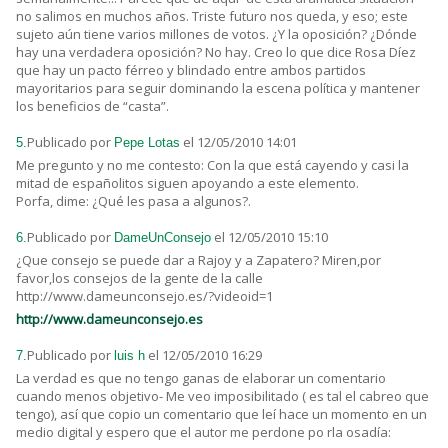
no salimos en muchos años. Triste futuro nos queda, y eso; este
sujeto aún tiene varios millones de votos. ¿Y la oposición? ¿Dónde
hay una verdadera oposición? No hay. Creo lo que dice Rosa Díez
que hay un pacto férreo y blindado entre ambos partidos
mayoritarios para seguir dominando la escena política y mantener
los beneficios de “casta”.
Publicado por
el 12/05/2010 14:01
5.
Pepe Lotas
Me pregunto y no me contesto: Con la que está cayendo y casi la
mitad de españolitos siguen apoyando a este elemento.
Porfa, dime: ¿Qué les pasa a algunos?.
Publicado por
el 12/05/2010 15:10
6.
DameUnConsejo
¿Que consejo se puede dar a Rajoy y a Zapatero? Miren,por
favor,los consejos de la gente de la calle
http://www.dameunconsejo.es/?videoid=1
http://www.dameunconsejo.es
Publicado por
el 12/05/2010 16:29
7.
luis h
La verdad es que no tengo ganas de elaborar un comentario
cuando menos objetivo- Me veo imposibilitado ( es tal el cabreo que
tengo), así que copio un comentario que leí hace un momento en un
medio digital y espero que el autor me perdone po rla osadía: