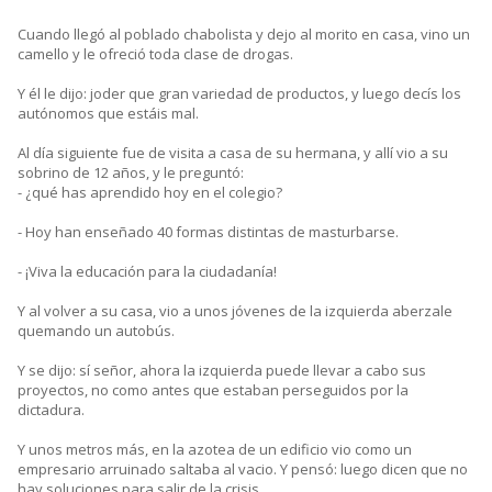
Cuando llegó al poblado chabolista y dejo al morito en casa, vino un
camello y le ofreció toda clase de drogas.
Y él le dijo: joder que gran variedad de productos, y luego decís los
autónomos que estáis mal.
Al día siguiente fue de visita a casa de su hermana, y allí vio a su
sobrino de 12 años, y le preguntó:
- ¿qué has aprendido hoy en el colegio?
- Hoy han enseñado 40 formas distintas de masturbarse.
- ¡Viva la educación para la ciudadanía!
Y al volver a su casa, vio a unos jóvenes de la izquierda aberzale
quemando un autobús.
Y se dijo: sí señor, ahora la izquierda puede llevar a cabo sus
proyectos, no como antes que estaban perseguidos por la
dictadura.
Y unos metros más, en la azotea de un edificio vio como un
empresario arruinado saltaba al vacio. Y pensó: luego dicen que no
hay soluciones para salir de la crisis.