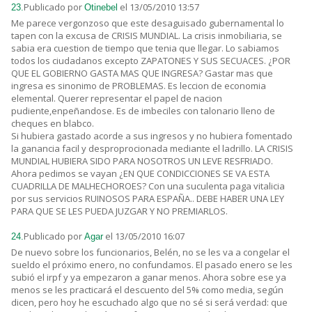
Publicado por
el 13/05/2010 13:57
23.
Otinebel
Me parece vergonzoso que este desaguisado gubernamental lo
tapen con la excusa de CRISIS MUNDIAL. La crisis inmobiliaria, se
sabia era cuestion de tiempo que tenia que llegar. Lo sabiamos
todos los ciudadanos excepto ZAPATONES Y SUS SECUACES. ¿POR
QUE EL GOBIERNO GASTA MAS QUE INGRESA? Gastar mas que
ingresa es sinonimo de PROBLEMAS. Es leccion de economia
elemental. Querer representar el papel de nacion
pudiente,enpeñandose. Es de imbeciles con talonario lleno de
cheques en blabco.
Si hubiera gastado acorde a sus ingresos y no hubiera fomentado
la ganancia facil y desproprocionada mediante el ladrillo. LA CRISIS
MUNDIAL HUBIERA SIDO PARA NOSOTROS UN LEVE RESFRIADO.
Ahora pedimos se vayan ¿EN QUE CONDICCIONES SE VA ESTA
CUADRILLA DE MALHECHOROES? Con una suculenta paga vitalicia
por sus servicios RUINOSOS PARA ESPAÑA.. DEBE HABER UNA LEY
PARA QUE SE LES PUEDA JUZGAR Y NO PREMIARLOS.
Publicado por
el 13/05/2010 16:07
24.
Agar
De nuevo sobre los funcionarios, Belén, no se les va a congelar el
sueldo el próximo enero, no confundamos. El pasado enero se les
subió el irpf y ya empezaron a ganar menos. Ahora sobre ese ya
menos se les practicará el descuento del 5% como media, según
dicen, pero hoy he escuchado algo que no sé si será verdad: que