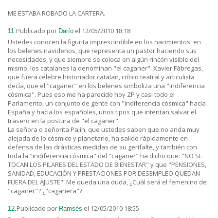
ME ESTABA ROBADO LA CARTERA.
Publicado por
el 12/05/2010 18:18
11.
Darío
Ustedes conocen la figurita imprescindible en los nacimientos, en
los belenes navideños, que representa un pastor haciendo sus
necesidades, y que siempre se coloca en algún rincón visible del
mismo, los catalanes la denominan "el caganer". Xavier Fàbregas,
que fuera célebre historiador catalan, crítico teatral y articulista
decía, que el "caganer" en los belenes simboliza una "indiferencia
cósmica". Pues eso me ha parecido hoy ZP y casi todo el
Parlamento, un conjunto de gente con "indiferencia cósmica" hacia
España y hacia los españoles, unos tipos que intentan salvar el
trasero en la postura de "el caganer".
La señora o señorita Pajín, que ustedes saben que no anda muy
alejada de lo cósmico y planetario, ha salido rápidamente en
defensa de las drásticas medidas de su gerifalte, y también con
toda la "indiferencia cósmica" del "caganer" ha dicho que: "NO SE
TOCAN LOS PILARES DEL ESTADO DE BIENESTAR" y que "PENSIONES,
SANIDAD, EDUCACIÓN Y PRESTACIONES POR DESEMPLEO QUEDAN
FUERA DEL AJUSTE". Me queda una duda, ¿Cuál será el femenino de
"caganer"? ¿"caganera"?
Publicado por
el 12/05/2010 18:55
12.
Ramsés