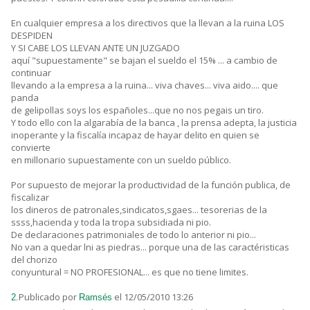
En cualquier empresa a los directivos que la llevan a la ruina LOS
DESPIDEN
Y SI CABE LOS LLEVAN ANTE UN JUZGADO
aquí "supuestamente" se bajan el sueldo el 15% ... a cambio de
continuar
llevando a la empresa a la ruina... viva chaves... viva aido.... que
panda
de gelipollas soys los españoles...que no nos pegais un tiro.
Y todo ello con la algarabía de la banca , la prensa adepta, la justicia
inoperante y la fiscalía incapaz de hayar delito en quien se
convierte
en millonario supuestamente con un sueldo público.
Por supuesto de mejorar la productividad de la función publica, de
fiscalizar
los dineros de patronales,sindicatos,sgaes... tesorerias de la
ssss,hacienda y toda la tropa subsidiada ni pio.
De declaraciones patrimoniales de todo lo anterior ni pio...
No van a quedar lni as piedras... porque una de las caractéristicas
del chorizo
conyuntural = NO PROFESIONAL... es que no tiene limites.
Publicado por
el 12/05/2010 13:26
2.
Ramsés