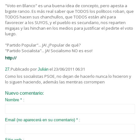
"Voto en Blanco" es una buena idea de concepto, pero apesta a
bigote rancio. Es más real saber que TODOS los políticos roban, que
TODOS hacen sus chanchullos, que TODOS están ahí para
favorecer a los SUYOS, y el pueblo es secundario, nos reparten
migajas y las hinchan en los medios para justificar el pedirte el voto
luego.
"Partido Popular"... JA! ¿Popular de qué?
"Partido Socialista"... JA! Socialismo NO es eso!
http://
Publicado por
el 23/06/2011 06:31
27.
Julián
Como los socialistas PSOE, no dejan de hacerlo nunca lo hicieron y
lo siguen haciendo, además las mentiras corrompen
Nuevo comentario:
Nombre * :
Email (no aparecerá en su comentario) * :
Sitio web :