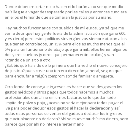
Donde deben recortar no lo hacen ni lo harán a no ser que medio
país llegue a vagar desesperado por las calles y entonces cundiera
en ellos el temor de que se tomaran la justicia por su mano.
Hay muchos funcionarios con sueldos de mil euros, (ya sé que me
van a decir que hay gente fuera de la administración que gana 600,
y es cierto) pero estos políticos sinvergüenzas siempre atacan a los
que tienen controlados, un 15% para ellos es mucho menos que el
5% para un funcionario de abajo que gana mil., ellos tienen algunos
dos y tres sueldos (y otros que permanecerán ocultos) y van
rotando de un sitio a otro.
¿Sabéis qué ha sido de lo primero que ha hecho el nuevo consejero
de justicia? pues crear una tercera dirección general, seguro que
para enchufar a "algún compromiso" de familiar o amiguete.
Otra forma de conseguir ingresos es hacer que se desgraven los
gastos médicos y otros pagos que todos hacemos a muchos
profesionales que al no emitirnos facturas se lo quedan todo
limpito de polvo y paja, ¿acaso no sería mejor para todos pagar el
iva para poder deducir esos gastos al hacer la declaración y así
todas esas personas se verían obligadas a declarar los ingresos
que actualmente no declaran? Ahí se mueve muchísimo dinero, pero
parece que por ahí no interesa meter mano.