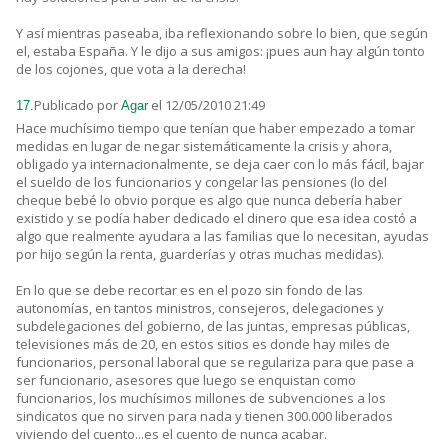
Y así mientras paseaba, iba reflexionando sobre lo bien, que según
el, estaba España. Y le dijo a sus amigos: ¡pues aun hay algún tonto
de los cojones, que vota a la derecha!
Publicado por
el 12/05/2010 21:49
17.
Agar
Hace muchísimo tiempo que tenían que haber empezado a tomar
medidas en lugar de negar sistemáticamente la crisis y ahora,
obligado ya internacionalmente, se deja caer con lo más fácil, bajar
el sueldo de los funcionarios y congelar las pensiones (lo del
cheque bebé lo obvio porque es algo que nunca debería haber
existido y se podía haber dedicado el dinero que esa idea costó a
algo que realmente ayudara a las familias que lo necesitan, ayudas
por hijo según la renta, guarderías y otras muchas medidas).
En lo que se debe recortar es en el pozo sin fondo de las
autonomías, en tantos ministros, consejeros, delegaciones y
subdelegaciones del gobierno, de las juntas, empresas públicas,
televisiones más de 20, en estos sitios es donde hay miles de
funcionarios, personal laboral que se regulariza para que pase a
ser funcionario, asesores que luego se enquistan como
funcionarios, los muchísimos millones de subvenciones a los
sindicatos que no sirven para nada y tienen 300.000 liberados
viviendo del cuento...es el cuento de nunca acabar.