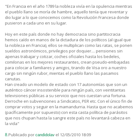
"En Francia en el año 1789 la nobleza vivía en la opulencia mientras
el pueblo llano se moría de hambre, aquello tenía que reventar y
dio lugar a lo que conocemos como la Revolución Francesa donde
pusieron a cada uno en su lugar.
Hoy en este país donde no hay democracia sino partitocracia
hemos caído en manos de la dictadura de los políticos (al igual que
la nobleza en Francia), ellos se multiplican como las ratas, se ponen
sueldos astronómicos, privilegios por doquier.... pensiones sin
apenas trabajar y cotizar, coches oficiales hasta los bedeles,
comilonas en los mejores restaurantes, crean pseudo-embajadas
para colocar a familiares y amigos, tirando de Visa oro a nuestro
cargo sin ningún rubor, mientas el pueblo llano las pasamos
canutas.
Han creado un modelo de estado con 17 autonomías que son un
auténtico cáncer insostenible para ningún país, con veintitantas
televisiones públicas a su servicio que nos cuestan una fortuna.
Derroche en subvenciones a Sindicatos, PER etc. Con el único fin de
comprar votos y seguir en la mamandurria. Hasta que no acabemos
(pacíficamente por supuesto) con esta casta política de parásitos
que nos chupan hasta la sangre este país no levantará cabeza en
la vida"
Publicado por
el 12/05/2010 18:09
8.
candidolav