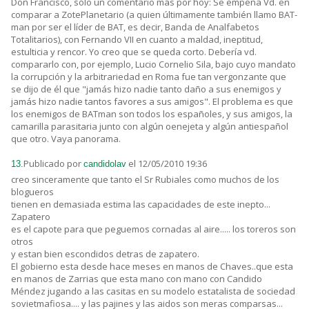
Don Francisco, sólo un comentario más por hoy: Se empeña Vd. en
comparar a ZotePlanetario (a quien últimamente también llamo BAT-
man por ser el líder de BAT, es decir, Banda de Analfabetos
Totalitarios), con Fernando VII en cuanto a maldad, ineptitud,
estulticia y rencor. Yo creo que se queda corto. Debería vd.
compararlo con, por ejemplo, Lucio Cornelio Sila, bajo cuyo mandato
la corrupción y la arbitrariedad en Roma fue tan vergonzante que
se dijo de él que "jamás hizo nadie tanto daño a sus enemigos y
jamás hizo nadie tantos favores a sus amigos". El problema es que
los enemigos de BATman son todos los españoles, y sus amigos, la
camarilla parasitaria junto con algún oenejeta y algún antiespañol
que otro. Vaya panorama.
Publicado por
el 12/05/2010 19:36
13.
candidolav
creo sinceramente que tanto el Sr Rubiales como muchos de los
blogueros
tienen en demasiada estima las capacidades de este inepto...
Zapatero
es el capote para que peguemos cornadas al aire..... los toreros son
otros
y estan bien escondidos detras de zapatero.
El gobierno esta desde hace meses en manos de Chaves..que esta
en manos de Zarrias que esta mano con mano con Candido
Méndez jugando a las casitas en su modelo estatalista de sociedad
sovietmafiosa.... y las pajines y las aidos son meras comparsas...