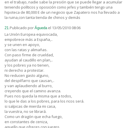
en el trabajo, nadie sabe la presión que se puede llegar a acumular
teniendo políticos y oposición como jefes y también tengo una
hipoteca de 80,000 E de un negocio que Zapatero nos ha llevado a
la ruina,con tanta tienda de chinos y demás
Publicado por
el 13/05/2010 08:06
21.
Águeda
La Unión Europea equivocada,
empobrece más a España,..
y se unen en apoyo,
con las ratas y alimañas.
Con paso firme de crueldad,
ayudan al caudillo en plan,..
y los pobres ya no tienen,
ni derecho a protestar.
No reducen gasto alguno,
del despilfarro que causan,..
y van aplaudiendo al burro,
creyendo que el camino avanza.
Pues nos queda la misma que a todos,
lo que le das a los pobres, para los ricos será.
si salpicas de mierda mi casa,
la vuestra, no se librará.
Como un dragón que echa fuego,
en constantes de ceniza,
aquello que ofreces con juegos,