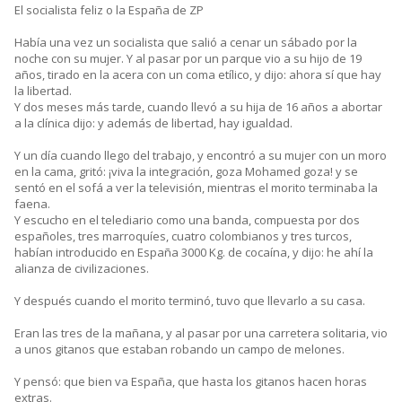
El socialista feliz o la España de ZP
Había una vez un socialista que salió a cenar un sábado por la
noche con su mujer. Y al pasar por un parque vio a su hijo de 19
años, tirado en la acera con un coma etílico, y dijo: ahora sí que hay
la libertad.
Y dos meses más tarde, cuando llevó a su hija de 16 años a abortar
a la clínica dijo: y además de libertad, hay igualdad.
Y un día cuando llego del trabajo, y encontró a su mujer con un moro
en la cama, gritó: ¡viva la integración, goza Mohamed goza! y se
sentó en el sofá a ver la televisión, mientras el morito terminaba la
faena.
Y escucho en el telediario como una banda, compuesta por dos
españoles, tres marroquíes, cuatro colombianos y tres turcos,
habían introducido en España 3000 Kg. de cocaína, y dijo: he ahí la
alianza de civilizaciones.
Y después cuando el morito terminó, tuvo que llevarlo a su casa.
Eran las tres de la mañana, y al pasar por una carretera solitaria, vio
a unos gitanos que estaban robando un campo de melones.
Y pensó: que bien va España, que hasta los gitanos hacen horas
extras.