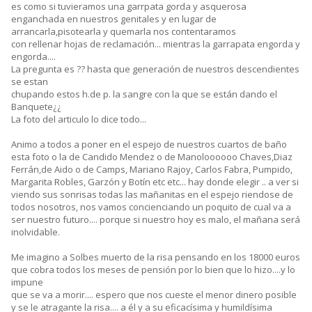
es como si tuvieramos una garrpata gorda y asquerosa
enganchada en nuestros genitales y en lugar de
arrancarla,pisotearla y quemarla nos contentaramos
con rellenar hojas de reclamación... mientras la garrapata engorda y
engorda....
La pregunta es ?? hasta que generación de nuestros descendientes
se estan
chupando estos h.de p. la sangre con la que se están dando el
Banquete¿¿
La foto del articulo lo dice todo...
Animo a todos a poner en el espejo de nuestros cuartos de baño
esta foto o la de Candido Mendez o de Manoloooooo Chaves,Diaz
Ferrán,de Aido o de Camps, Mariano Rajoy, Carlos Fabra, Pumpido,
Margarita Robles, Garzón y Botín etc etc... hay donde elegir .. a ver si
viendo sus sonrisas todas las mañanitas en el espejo riendose de
todos nosotros, nos vamos concienciando un poquito de cual va a
ser nuestro futuro.... porque si nuestro hoy es malo, el mañana será
inolvidable.
Me imagino a Solbes muerto de la risa pensando en los 18000 euros
que cobra todos los meses de pensión por lo bien que lo hizo....y lo
impune
que se va a morir.... espero que nos cueste el menor dinero posible
y se le atragante la risa.... a él y a su eficacísima y humildísima