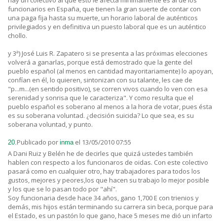
hay un colectivo al que esto le afecta mínimamente es al de los
funcionarios en España, que tienen la gran suerte de contar con
una paga fija hasta su muerte, un horario laboral de auténticos
privilegiados y en definitiva un puesto laboral que es un auténtico
chollo.
y 3ª) José Luis R. Zapatero si se presenta a las próximas elecciones
volverá a ganarlas, porque está demostrado que la gente del
pueblo español (al menos en cantidad mayoritariamente) lo apoyan,
confían en él, lo quieren, sintonizan con su talante, les cae de
"p...m...(en sentido positivo), se corren vivos cuando lo ven con esa
serenidad y sonrisa que le caracteriza". Y como resulta que el
pueblo español es soberano al menos a la hora de votar, pues ésta
es su soberana voluntad. ¿decisión suicida? Lo que sea, es su
soberana voluntad, y punto.
Publicado por
el 13/05/2010 07:55
20.
inma
A Dani Ruiz y Belén he de decirles que quizá ustedes también
hablen con respecto a los funcionaros de oidas. Con este colectivo
pasará como en cualquier otro, hay trabajadores para todos los
gustos, mejores y peores,los que hacen su trabajo lo mejor posible
y los que se lo pasan todo por "ahí".
Soy funcionaria desde hace 34 años, gano 1,700 E con trienios y
demás, mis hijos están terminando su carrera sin beca, porque para
el Estado, es un pastón lo que gano, hace 5 meses me dió un infarto