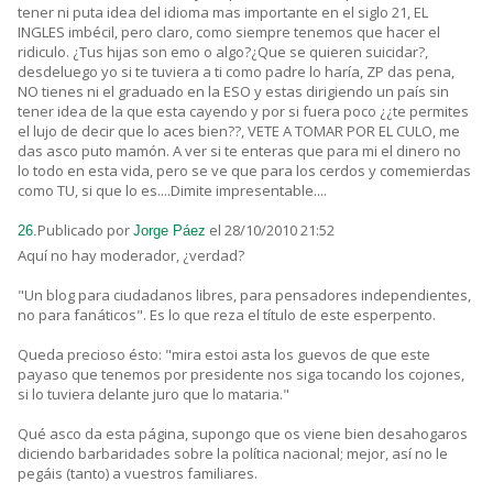
tener ni puta idea del idioma mas importante en el siglo 21, EL
INGLES imbécil, pero claro, como siempre tenemos que hacer el
ridiculo. ¿Tus hijas son emo o algo?¿Que se quieren suicidar?,
desdeluego yo si te tuviera a ti como padre lo haría, ZP das pena,
NO tienes ni el graduado en la ESO y estas dirigiendo un país sin
tener idea de la que esta cayendo y por si fuera poco ¿¿te permites
el lujo de decir que lo aces bien??, VETE A TOMAR POR EL CULO, me
das asco puto mamón. A ver si te enteras que para mi el dinero no
lo todo en esta vida, pero se ve que para los cerdos y comemierdas
como TU, si que lo es....Dimite impresentable....
Publicado por
el 28/10/2010 21:52
26.
Jorge Páez
Aquí no hay moderador, ¿verdad?
"Un blog para ciudadanos libres, para pensadores independientes,
no para fanáticos". Es lo que reza el título de este esperpento.
Queda precioso ésto: "mira estoi asta los guevos de que este
payaso que tenemos por presidente nos siga tocando los cojones,
si lo tuviera delante juro que lo mataria."
Qué asco da esta página, supongo que os viene bien desahogaros
diciendo barbaridades sobre la política nacional; mejor, así no le
pegáis (tanto) a vuestros familiares.