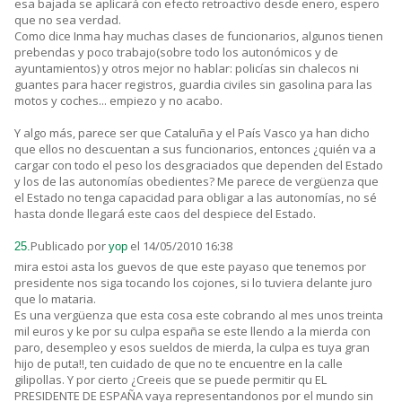
esa bajada se aplicará con efecto retroactivo desde enero, espero
que no sea verdad.
Como dice Inma hay muchas clases de funcionarios, algunos tienen
prebendas y poco trabajo(sobre todo los autonómicos y de
ayuntamientos) y otros mejor no hablar: policías sin chalecos ni
guantes para hacer registros, guardia civiles sin gasolina para las
motos y coches... empiezo y no acabo.
Y algo más, parece ser que Cataluña y el País Vasco ya han dicho
que ellos no descuentan a sus funcionarios, entonces ¿quién va a
cargar con todo el peso los desgraciados que dependen del Estado
y los de las autonomías obedientes? Me parece de vergüenza que
el Estado no tenga capacidad para obligar a las autonomías, no sé
hasta donde llegará este caos del despiece del Estado.
Publicado por
el 14/05/2010 16:38
25.
yop
mira estoi asta los guevos de que este payaso que tenemos por
presidente nos siga tocando los cojones, si lo tuviera delante juro
que lo mataria.
Es una vergüenza que esta cosa este cobrando al mes unos treinta
mil euros y ke por su culpa españa se este llendo a la mierda con
paro, desempleo y esos sueldos de mierda, la culpa es tuya gran
hijo de puta!!, ten cuidado de que no te encuentre en la calle
gilipollas. Y por cierto ¿Creeis que se puede permitir qu EL
PRESIDENTE DE ESPAÑA vaya representandonos por el mundo sin