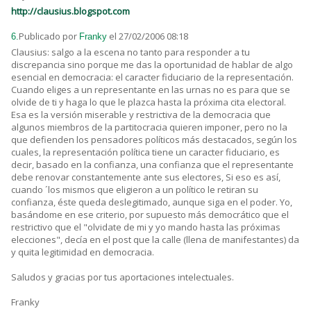
http://clausius.blogspot.com
Publicado por
el 27/02/2006 08:18
6.
Franky
Clausius: salgo a la escena no tanto para responder a tu
discrepancia sino porque me das la oportunidad de hablar de algo
esencial en democracia: el caracter fiduciario de la representación.
Cuando eliges a un representante en las urnas no es para que se
olvide de ti y haga lo que le plazca hasta la próxima cita electoral.
Esa es la versión miserable y restrictiva de la democracia que
algunos miembros de la partitocracia quieren imponer, pero no la
que defienden los pensadores políticos más destacados, según los
cuales, la representación política tiene un caracter fiduciario, es
decir, basado en la confianza, una confianza que el representante
debe renovar constantemente ante sus electores, Si eso es así,
cuando ´los mismos que eligieron a un político le retiran su
confianza, éste queda deslegitimado, aunque siga en el poder. Yo,
basándome en ese criterio, por supuesto más democrático que el
restrictivo que el "olvidate de mi y yo mando hasta las próximas
elecciones", decía en el post que la calle (llena de manifestantes) da
y quita legitimidad en democracia.
Saludos y gracias por tus aportaciones intelectuales.
Franky