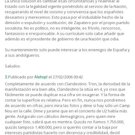
La única solución es cambiar esas circunstancias y realinear al
Estado con la legalidad vigente poniéndolo al servicio de la Nación,
recuperando el nivel de civismo y convivencia que los españoles
deseamos y merecemos. Esto pasa por el indudable hecho de la
dimisión o expulsión y sustitución, de Zapatero por el propio partido
socialista. No es político, no es inteligente, es frívolo, rencoroso,
fantasioso e irresponsable. A su currículum solo cabe añadir que
además es el presidente de gobierno de una Nación que odia.
Su mantenimiento solo puede interesar a los enemigos de España y
a sus andolgueros.
Saludos.
Publicado por
el 27/02/2006 00:42
3.
Alehop!
Completamente de acuerdo con Clandestino. Tron, la densidad de la
manifestación era bien alta, Clandestino la sitúa en 4, yo creo que
fácilmente se puede duplicar esa cifra sin exagerar. Y la forma de
contar la superficie es relativa. Pero en fin, nunca nos pondremos
de acuerdo en cifras, pero mira las fotos y dime si hay sólo un Camp
Nou en la calle. Dime y jurame que en el concierto de U2 había más
gente. Aséguralo con cálculos demagógicos, pero quien mire
cualquier foto, sabrá que es mentira. Quizás no fuimos 1.750.000,
quizás tampoco 1.400.000, pero si queréis contar a la baja por
intereses partidistas hacerlo con decencia y credibilidad, decid