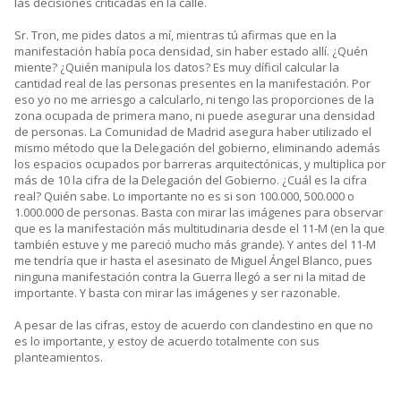
las decisiones criticadas en la calle.
Sr. Tron, me pides datos a mí, mientras tú afirmas que en la
manifestación había poca densidad, sin haber estado allí. ¿Quén
miente? ¿Quién manipula los datos? Es muy díficil calcular la
cantidad real de las personas presentes en la manifestación. Por
eso yo no me arriesgo a calcularlo, ni tengo las proporciones de la
zona ocupada de primera mano, ni puede asegurar una densidad
de personas. La Comunidad de Madrid asegura haber utilizado el
mismo método que la Delegación del gobierno, eliminando además
los espacios ocupados por barreras arquitectónicas, y multiplica por
más de 10 la cifra de la Delegación del Gobierno. ¿Cuál es la cifra
real? Quién sabe. Lo importante no es si son 100.000, 500.000 o
1.000.000 de personas. Basta con mirar las imágenes para observar
que es la manifestación más multitudinaria desde el 11-M (en la que
también estuve y me pareció mucho más grande). Y antes del 11-M
me tendría que ir hasta el asesinato de Miguel Ángel Blanco, pues
ninguna manifestación contra la Guerra llegó a ser ni la mitad de
importante. Y basta con mirar las imágenes y ser razonable.
A pesar de las cifras, estoy de acuerdo con clandestino en que no
es lo importante, y estoy de acuerdo totalmente con sus
planteamientos.