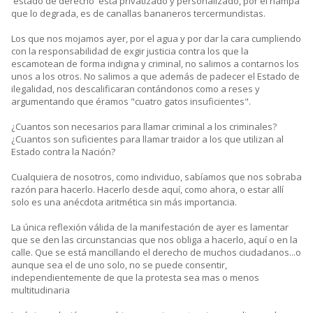
'estado de derecho' está privatizado y personalizado, por el hampa
que lo degrada, es de canallas bananeros tercermundistas.
Los que nos mojamos ayer, por el agua y por dar la cara cumpliendo
con la responsabilidad de exgir justicia contra los que la
escamotean de forma indigna y criminal, no salimos a contarnos los
unos a los otros. No salimos a que además de padecer el Estado de
ilegalidad, nos descalificaran contándonos como a reses y
argumentando que éramos "cuatro gatos insuficientes".
¿Cuantos son necesarios para llamar criminal a los criminales?
¿Cuantos son suficientes para llamar traidor a los que utilizan al
Estado contra la Nación?
Cualquiera de nosotros, como individuo, sabíamos que nos sobraba
razón para hacerlo. Hacerlo desde aquí, como ahora, o estar allí
solo es una anécdota aritmética sin más importancia.
La única reflexión válida de la manifestación de ayer es lamentar
que se den las circunstancias que nos obliga a hacerlo, aquí o en la
calle. Que se está mancillando el derecho de muchos ciudadanos...o
aunque sea el de uno solo, no se puede consentir,
independientemente de que la protesta sea mas o menos
multitudinaria