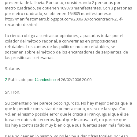
presencia de la lluvia. Por tanto, considerando 2 personas por
metro cuadrado, se obtienen 109870 manifestantes. Con 3 personas
por metro cuadrado, se obtienen 164805 manifestantes.»
http://manifestometro.blogspot.com/2006/02/concentracin-25-f-
recuento-de.html
La ciencia obliga a contrastar opiniones, a pasarlas todas por el
colador del método racional, a convertirlas en proposiciones
refutables. Los cantos de los políticos no son refutables, se
sostienen sobre el método de los encantadores de serpientes, de
las prostitutas cortesanas.
Saludos
Publicado por
el 26/02/2006 20:00
2.
Clandestino
Sr. Tron.
Su comentario me parece poco riguroso. No hay mejor ciencia que la
que le permite contrastar de primera mano, o sea de la suya. Cae
Vd. en el mismo posible error que le critica a Franky. Igual que él se
basa en datos de terceros. Igual que le acusa a él, no parece que
los haya contrastado muy bien o que sus fuentes sean más fiables.
Para no caer en lo mismo, yo no le voy a dar cifras totales, por eso