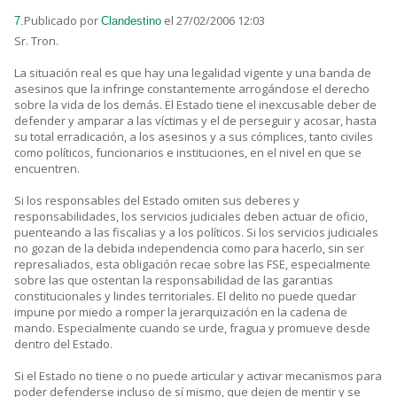
Publicado por
el 27/02/2006 12:03
7.
Clandestino
Sr. Tron.
La situación real es que hay una legalidad vigente y una banda de
asesinos que la infringe constantemente arrogándose el derecho
sobre la vida de los demás. El Estado tiene el inexcusable deber de
defender y amparar a las víctimas y el de perseguir y acosar, hasta
su total erradicación, a los asesinos y a sus cómplices, tanto civiles
como políticos, funcionarios e instituciones, en el nivel en que se
encuentren.
Si los responsables del Estado omiten sus deberes y
responsabilidades, los servicios judiciales deben actuar de oficio,
puenteando a las fiscalias y a los políticos. Si los servicios judiciales
no gozan de la debida independencia como para hacerlo, sin ser
represaliados, esta obligación recae sobre las FSE, especialmente
sobre las que ostentan la responsabilidad de las garantias
constitucionales y lindes territoriales. El delito no puede quedar
impune por miedo a romper la jerarquización en la cadena de
mando. Especialmente cuando se urde, fragua y promueve desde
dentro del Estado.
Si el Estado no tiene o no puede articular y activar mecanismos para
poder defenderse incluso de sí mismo, que dejen de mentir y se