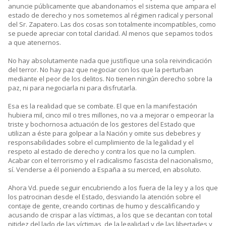
anuncie públicamente que abandonamos el sistema que ampara el
estado de derecho y nos sometemos al régimen radical y personal
del Sr. Zapatero. Las dos cosas son totalmente incompatibles, como
se puede apreciar con total claridad. Al menos que sepamos todos
a que atenernos.
No hay absolutamente nada que justifique una sola reivindicación
del terror. No hay paz que negociar con los que la perturban
mediante el peor de los delitos. No tienen ningún derecho sobre la
paz, ni para negociarla ni para disfrutarla.
Esa es la realidad que se combate. El que en la manifestación
hubiera mil, cinco mil o tres millones, no va a mejorar o empeorar la
triste y bochornosa actuación de los gestores del Estado que
utilizan a éste para golpear a la Nación y omite sus debebres y
responsabilidades sobre el cumplimiento de la legalidad y el
respeto al estado de derecho y contra los que no la cumplen.
Acabar con el terrorismo y el radicalismo fascista del nacionalismo,
sí. Venderse a él poniendo a España a su merced, en absoluto.
Ahora Vd. puede seguir encubriendo a los fuera de la ley y a los que
los patrocinan desde el Estado, desviando la atención sobre el
contaje de gente, creando cortinas de humo y descalificando y
acusando de crispar a las víctimas, a los que se decantan con total
nitidez del lado de las víctimas, de la legalidad y de las libertades y