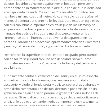
de que "los árboles no me dejaban ver el bosque", pero como
participante en la manifestación le diré que eso de que la densidad
era baja, nada de nada. Y eso no es "negociable". Hombro con
hombro y mínimo cuatro al metro. No cuente solo los paragüas. Al
menos el setenta por ciento no lo llevaba, pero estaban bajo ellos
con sus capuchas e impermeables. Yo llegué de los últimos y no
empecé a andar hasta pasadas las seis de la tarde, unos cuarenta
minutos después de iniciada la marcha. Lógicamente en los
"tirones" se abren huecos que vuelven a desaparecer en las
paradas. Tardamos en hacer los aproximadamente dos kilómetros
y medio, del recorrido oficial, algo más de dos horas y media.
Desconozco la superficie total del espacio ocupado, pero cuente
con absoluta seguridad con una alta densidad, salvo huecos
puntuales en esos "tirones", a pesar de la lluvia y del gélido aire
que la traía.
Curiosamente centra el comentario de Franky en el único aspecto
aritmético que cifra la afluencia, que realmente es un dato
accesorio, y elude el fondo social y político, sobre el que abunda y
arma dicho comentario. Los delitos, directos o por omisión, de un
gobierno, no dejan de serlo porque lo griten mil o diez millones de
personas. Si se lo dice una sola persona, ya debe autocriticarse y
analizar lo que oye, tomando medidas impersonales y totalmente
neutrales con la única referencia de la ley y de la justicia,