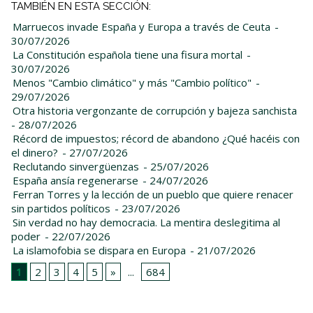
TAMBIÉN EN ESTA SECCIÓN:
Marruecos invade España y Europa a través de Ceuta
-
30/07/2026
La Constitución española tiene una fisura mortal
-
30/07/2026
Menos "Cambio climático" y más "Cambio político"
-
29/07/2026
Otra historia vergonzante de corrupción y bajeza sanchista
- 28/07/2026
Récord de impuestos; récord de abandono ¿Qué hacéis con
el dinero?
- 27/07/2026
Reclutando sinvergüenzas
- 25/07/2026
España ansía regenerarse
- 24/07/2026
Ferran Torres y la lección de un pueblo que quiere renacer
sin partidos políticos
- 23/07/2026
Sin verdad no hay democracia. La mentira deslegitima al
poder
- 22/07/2026
La islamofobia se dispara en Europa
- 21/07/2026
1
2
3
4
5
»
...
684