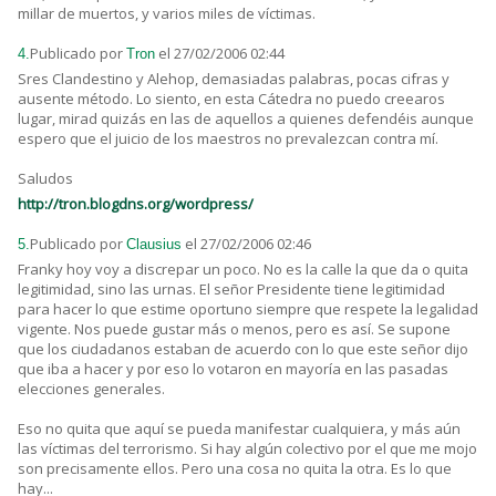
millar de muertos, y varios miles de víctimas.
Publicado por
el 27/02/2006 02:44
4.
Tron
Sres Clandestino y Alehop, demasiadas palabras, pocas cifras y
ausente método. Lo siento, en esta Cátedra no puedo creearos
lugar, mirad quizás en las de aquellos a quienes defendéis aunque
espero que el juicio de los maestros no prevalezcan contra mí.
Saludos
http://tron.blogdns.org/wordpress/
Publicado por
el 27/02/2006 02:46
5.
Clausius
Franky hoy voy a discrepar un poco. No es la calle la que da o quita
legitimidad, sino las urnas. El señor Presidente tiene legitimidad
para hacer lo que estime oportuno siempre que respete la legalidad
vigente. Nos puede gustar más o menos, pero es así. Se supone
que los ciudadanos estaban de acuerdo con lo que este señor dijo
que iba a hacer y por eso lo votaron en mayoría en las pasadas
elecciones generales.
Eso no quita que aquí se pueda manifestar cualquiera, y más aún
las víctimas del terrorismo. Si hay algún colectivo por el que me mojo
son precisamente ellos. Pero una cosa no quita la otra. Es lo que
hay...