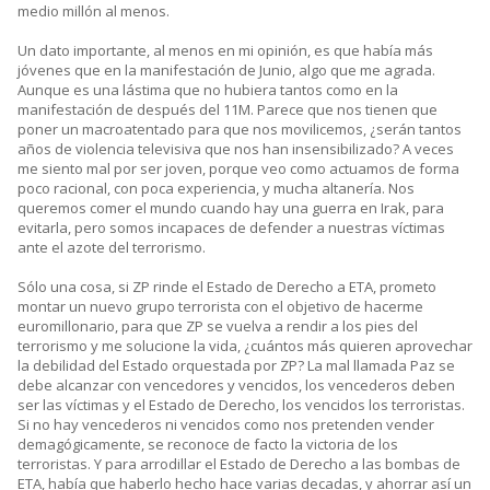
medio millón al menos.
Un dato importante, al menos en mi opinión, es que había más
jóvenes que en la manifestación de Junio, algo que me agrada.
Aunque es una lástima que no hubiera tantos como en la
manifestación de después del 11M. Parece que nos tienen que
poner un macroatentado para que nos movilicemos, ¿serán tantos
años de violencia televisiva que nos han insensibilizado? A veces
me siento mal por ser joven, porque veo como actuamos de forma
poco racional, con poca experiencia, y mucha altanería. Nos
queremos comer el mundo cuando hay una guerra en Irak, para
evitarla, pero somos incapaces de defender a nuestras víctimas
ante el azote del terrorismo.
Sólo una cosa, si ZP rinde el Estado de Derecho a ETA, prometo
montar un nuevo grupo terrorista con el objetivo de hacerme
euromillonario, para que ZP se vuelva a rendir a los pies del
terrorismo y me solucione la vida, ¿cuántos más quieren aprovechar
la debilidad del Estado orquestada por ZP? La mal llamada Paz se
debe alcanzar con vencedores y vencidos, los vencederos deben
ser las víctimas y el Estado de Derecho, los vencidos los terroristas.
Si no hay vencederos ni vencidos como nos pretenden vender
demagógicamente, se reconoce de facto la victoria de los
terroristas. Y para arrodillar el Estado de Derecho a las bombas de
ETA, había que haberlo hecho hace varias decadas, y ahorrar así un