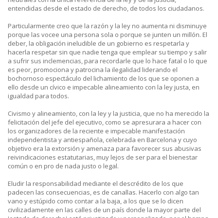
entendidas desde el estado de derecho, de todos los ciudadanos.
Particularmente creo que la razón y la ley no aumenta ni disminuye
porque las vocee una persona sola o porque se junten un millón. El
deber, la obligación ineludible de un gobierno es respetarla y
hacerla respetar sin que nadie tenga que emplear su tiempo y salir
a sufrir sus inclemencias, para recordarle que lo hace fatal o lo que
es peor, promociona y patrocina la ilegalidad liderando el
bochornoso espectáculo del lichamiento de los que se oponen a
ello desde un cívico e impecable alineamiento con la ley justa, en
igualdad para todos.
Civismo y alineamiento, con la ley y la justicia, que no ha merecido la
felicitación del jefe del ejecutivo, como se apresurara a hacer con
los organizadores de la reciente e impecable manifestación
independentista y antiespañola, celebrada en Barcelona y cuyo
objetivo era la extorsión y amenaza para favorecer sus abusivas
reivindicaciones estatutarias, muy lejos de ser para el bienestar
común o en pro de nada justo o legal.
Eludir la responsabilidad mediante el descrédito de los que
padecen las consecuencias, es de canallas. Hacerlo con algo tan
vano y estúpido como contar a la baja, a los que se lo dicen
civilizadamente en las calles de un país donde la mayor parte del