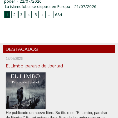
poder
- 22/07/2026
La islamofobia se dispara en Europa
- 21/07/2026
1
2
3
4
5
»
...
684
DESTACADOS
18/06/2026
El Limbo, paraíso de libertad
He publicado un nuevo libro. Su título es "El Limbo, paraíso
de libertad" Es mi octavo libro. Seis de los anteriores eran