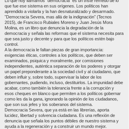
Lo que hoy llamamos "democracia" es un triste remedo de lo
que fue ese sistema en sus orígenes. Los políticos han
aprendido a violarla y la han desnaturalizado y desarmado.
"Democracia Severa, mas allá de la indignación" (Tecnos
2015), de Francisco Rubiales Moreno y Juan Jesús Mora
Molina, es un libro que denuncia la degradación de la
democracia y señala las reformas que el sistema necesita para
que sea justo y decente y para que los políticos estén bajo
control.
A la democracia le faltan piezas de gran importancia:
exigencias éticas, controles a los políticos, que deben ser
examinados, psiquica y moralmente, por comisiones
independientes, auténtica separación de los poderes y otorgar
un papel preponderante a la sociedad civil y al ciudadano, que
deben influir y, sobre todo, supervisar la labor de los
gobernantes, pudiendo, incluso, destituirlos. La impunidad debe
acabar, como también la tolerancia frente a la corrupción y
esos cheques en blanco que permiten a los políticos gobernar
como les da la gana, ignorando la opinión de los ciudadanos,
que son sus jefes y los soberanos del sistema.
Democracia Severa, que ya está en las librerías, aporta
lucidez, libertad y solvencia ciudadana. Es una reflexión de
denuncia que señala los puntos débiles de nuestro sistema y
ayuda a la regeneración y a construir un mundo mejor.