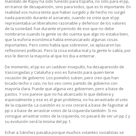
mandato de Rajoy ha sido funesto para España, no sólo para el pp,
en trance de desaparición, sino para todos, que es lo importante. En
realidad vox nunca tenía que haber surgido y de hecho no surgió
nada parecido durante el aznarato, cuando se creía que el pp
representaba un liberalismo razonable y defensor de los valores
de la sociedad. Fue durante el periodo de ese que no debe
nombrarse cuando la gente se dio cuenta que algo no estaba bien,
que la euforia económica había enmascarado algunas cosas
importantes. Pero como había que sobrevivir, se aplazaron las
reflexiones políticas. Pero la cosa estaba mal y la gente lo sabía, por
eso le dieron la mayoría al que los iba a enterrar.
De momento, el pp es un cadáver insepulto, ha desaparecido de
Vascongadas y Cataluña y eso es funesto para quien tiene
vocación de gobierno. Los pomelos suben, pero creo que han
tocado techo o casi, no los veo como partido de gobierno con
mayoría clara. Puede que alguna vez gobiernen, pero a base de
pactos. Y vox parece que no ha alcanzado lo que debiera y
especialmente y ese es el gran problema, no ha arrastrado el voto
de la izquierda. La cuestión es si vox crecerá a base de fagocitar al
pp o a base de arrastrar votos de la izquierda también. Si no
consigue arrastrar votos de la izquierda, no pasará de ser un pp 2 y
su evolución será la misma del pp 1.
Echar a Sánchez pasaba porque muchos votantes socialistas se