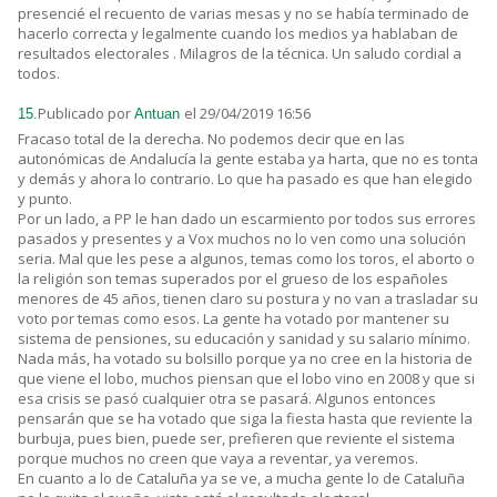
presencié el recuento de varias mesas y no se había terminado de
hacerlo correcta y legalmente cuando los medios ya hablaban de
resultados electorales . Milagros de la técnica. Un saludo cordial a
todos.
Publicado por
el 29/04/2019 16:56
15.
Antuan
Fracaso total de la derecha. No podemos decir que en las
autonómicas de Andalucía la gente estaba ya harta, que no es tonta
y demás y ahora lo contrario. Lo que ha pasado es que han elegido
y punto.
Por un lado, a PP le han dado un escarmiento por todos sus errores
pasados y presentes y a Vox muchos no lo ven como una solución
seria. Mal que les pese a algunos, temas como los toros, el aborto o
la religión son temas superados por el grueso de los españoles
menores de 45 años, tienen claro su postura y no van a trasladar su
voto por temas como esos. La gente ha votado por mantener su
sistema de pensiones, su educación y sanidad y su salario mínimo.
Nada más, ha votado su bolsillo porque ya no cree en la historia de
que viene el lobo, muchos piensan que el lobo vino en 2008 y que si
esa crisis se pasó cualquier otra se pasará. Algunos entonces
pensarán que se ha votado que siga la fiesta hasta que reviente la
burbuja, pues bien, puede ser, prefieren que reviente el sistema
porque muchos no creen que vaya a reventar, ya veremos.
En cuanto a lo de Cataluña ya se ve, a mucha gente lo de Cataluña