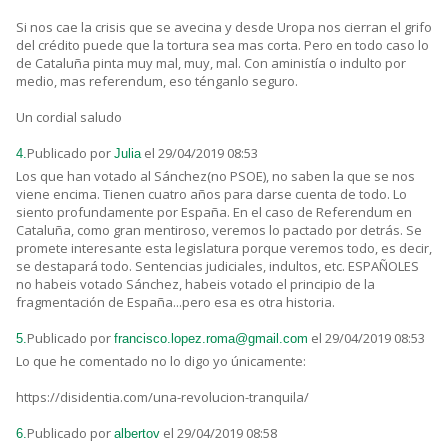
Si nos cae la crisis que se avecina y desde Uropa nos cierran el grifo
del crédito puede que la tortura sea mas corta. Pero en todo caso lo
de Cataluña pinta muy mal, muy, mal. Con aministía o indulto por
medio, mas referendum, eso ténganlo seguro.
Un cordial saludo
Publicado por
el 29/04/2019 08:53
4.
Julia
Los que han votado al Sánchez(no PSOE), no saben la que se nos
viene encima. Tienen cuatro años para darse cuenta de todo. Lo
siento profundamente por España. En el caso de Referendum en
Cataluña, como gran mentiroso, veremos lo pactado por detrás. Se
promete interesante esta legislatura porque veremos todo, es decir,
se destapará todo. Sentencias judiciales, indultos, etc. ESPAÑOLES
no habeis votado Sánchez, habeis votado el principio de la
fragmentación de España...pero esa es otra historia.
Publicado por
el 29/04/2019 08:53
5.
francisco.lopez.roma@gmail.com
Lo que he comentado no lo digo yo únicamente:
https://disidentia.com/una-revolucion-tranquila/
Publicado por
el 29/04/2019 08:58
6.
albertov