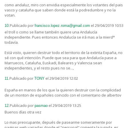
como andaluz, miro con envidia especialmente los votantes del pais
vasco y cataluña que saben donde está la podredumbre y no la
votan.
Publicado por
el 29/04/2019 10:53
10.
francisco.lopez.roma@gmail.com
el troll o como se llame también quiere una Andalucía
independiente. Pues entonces Andalucía se irá mas a la mierd*
todavía.
Está visto, quieren destruir todo el territorio de la extinta Expaña, no
sé con qué intención. Puede que sea para que Andalucía pase a
Marruecos, Cataluña, Euskadi, Baleares y Valencia sean
independientes, y el resto pues no se...,
Publicado por
el 29/04/2019 12:02
11.
TONY
España en manos de los que la quieren destruir con la complicidad
de un monton de españoles coincido con el comentario de albertov
Publicado por
el 29/04/2019 13:25
12.
pasmao
Buenos días otra vez
Lo mas preocupante, depués de pasearme someramente por
paginas web variadas donde el "personal" comenta la jugada, es