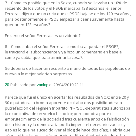
7 – Como es posible que en la Sexta, cuando se llevaba un 10% de
recuento de los votos y el PSOE marcaba 138 escaños, el señor
Ferreras dijera que no creia que el PSOE bajase de los 120 escaños ,
para posteriormente el PSOE empezar a caer suavemente hasta
quedar en 123 escaños?
En serio el señor Ferreras es un vidente?
8 – Como sabia el señor Ferreras como iba a quedar el PSOE?,
le traicionó el subconsciente y ya hizo un comentario en base a
como ya sabía que iba a terminar la cosa?.
Se debería de hacer un recuento a mano de todas las papeletas de
nuevo,a lo mejor saldrían sorpresas.
Publicado por
el 29/04/2019 23:11
20.
vanlop
Parece que fui el único en acertar los resultados de VOX: entre 20 y
90 diputados. La broma aparente ocultaba dos posibilidades: la
putrefacción del régimen tripartito PP-PSOE-separatistas autorizaba
la expectativa de un vuelco histórico; pero por otra parte el
embrutecimiento de la sociedad tras cuarenta años de falsificación
de la historia y la democracia podía impedir el necesario vuelco, y
eso es lo que ha sucedido (ver el blog de hace dos días). Habría que
añadir el tradicional carácter acojonadillo del votante de derecha,