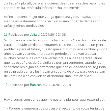
¿la España plural?, pero si la quieres destrozar a cachos, eso no es
España, es ka Península Ibérica hecha una mierd*
Así no la quiero, mejor que venga quién sea y nos invada. Por lo
menos así estaremos todos bajo un mismo poder, lo demás son
taifas y reinos medievales.
Publicado por
el 29/04/2019 21:38
18.
Julia
Sr. Pito, ahora puede reir porque los partidos Constitucionalistas de
Cataluña están perdiendo votantes. No creo que eso sea un gran
problema para el futuro, puesto que el futuro puede cambiar y unos
años pasan volando. Interesante período donde van a pasar
muchas cosas y les vamos a ver las orejas a los separatas. Dudo
que los españoles de Cataluña se pongan contentos cuando los
separatas les digan abiertamente que son ciudadanos de segunda
en su propia tierra y les hagan un puente de plata para que salgan
de Cataluña o se conviertan al Nacionalismo Catalán sí o sí.
Publicado por
el 29/04/2019 22:18
19.
Babieca
Hay algunas cuestiones que me gustaria plantear aqui (extendido).
1 – Porque la empresa que procesó el recuento de votos tenia que