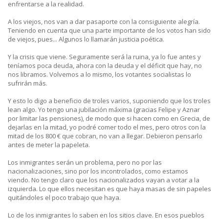
enfrentarse a la realidad.
A los viejos, nos van a dar pasaporte con la consiguiente alegría.
Teniendo en cuenta que una parte importante de los votos han sido
de viejos, pues... Algunos lo llamarán justicia poética.
Y la crisis que viene. Seguramente será la ruina, ya lo fue antes y
teníamos poca deuda, ahora con la deuda y el déficit que hay, no
nos libramos. Volvemos a lo mismo, los votantes socialistas lo
sufrirán más.
Y esto lo digo a beneficio de troles varios, suponiendo que los troles
lean algo. Yo tengo una jubilación máxima (gracias Felipe y Aznar
por limitar las pensiones), de modo que si hacen como en Grecia, de
dejarlas en la mitad, yo podré comer todo el mes, pero otros con la
mitad de los 800 € que cobran, no van a llegar. Debieron pensarlo
antes de meter la papeleta.
Los inmigrantes serán un problema, pero no por las
nacionalizaciones, sino por los incontrolados, como estamos
viendo. No tengo claro que los nacionalizados vayan a votar a la
izquierda. Lo que ellos necesitan es que haya masas de sin papeles
quitándoles el poco trabajo que haya.
Lo de los inmigrantes lo saben en los sitios clave. En esos pueblos