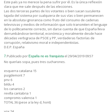
Este país ya no merece la pena sufrir por él. Es la única reflexión
clara que me sale después de las elecciones.
Las dos terceras partes de los votantes o bien sacan suculenta
tajada del sistema por cualquiera de sus vías o bien permanecen
en la absoluta ignorancia como fruto del consumo de cadenas
televisivas y medios de información que solo transmiten el lenguaje
de lo políticamente correcto, sin darse cuenta de que España lleva
derrumbándose territorial, económica y moralmente desde hace
décadas verbigracia de PSOE y PP, verdaderas factorías de
corrupción, relativismo moral e independentistas.
D.E.P. España
Publicado por
el 29/04/2019 09:57
7.
España no es franquista
No querìais sopa, pues tres cucharones.
esquerra catalana 15
puigdemont 7
pnv 6
bildu 4
los canarios 2
revilla cantabria 1
compromis valencia 1
TOTAL 36 (pese a la ley d, hont)
vox 24