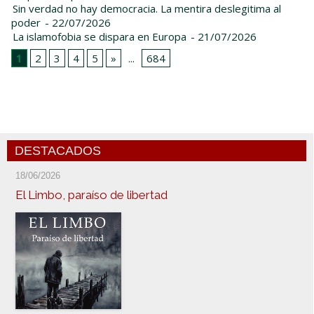
Sin verdad no hay democracia. La mentira deslegitima al
poder
- 22/07/2026
La islamofobia se dispara en Europa
- 21/07/2026
1
2
3
4
5
»
...
684
DESTACADOS
18/06/2026
El Limbo, paraíso de libertad