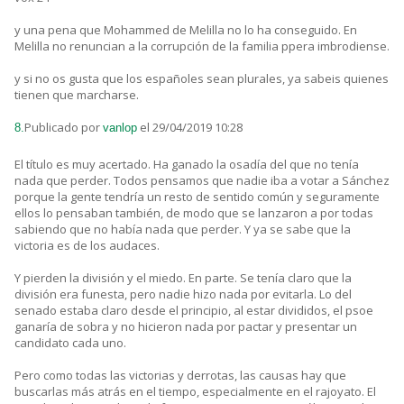
y una pena que Mohammed de Melilla no lo ha conseguido. En
Melilla no renuncian a la corrupción de la familia ppera imbrodiense.
y si no os gusta que los españoles sean plurales, ya sabeis quienes
tienen que marcharse.
Publicado por
el 29/04/2019 10:28
8.
vanlop
El título es muy acertado. Ha ganado la osadía del que no tenía
nada que perder. Todos pensamos que nadie iba a votar a Sánchez
porque la gente tendría un resto de sentido común y seguramente
ellos lo pensaban también, de modo que se lanzaron a por todas
sabiendo que no había nada que perder. Y ya se sabe que la
victoria es de los audaces.
Y pierden la división y el miedo. En parte. Se tenía claro que la
división era funesta, pero nadie hizo nada por evitarla. Lo del
senado estaba claro desde el principio, al estar divididos, el psoe
ganaría de sobra y no hicieron nada por pactar y presentar un
candidato cada uno.
Pero como todas las victorias y derrotas, las causas hay que
buscarlas más atrás en el tiempo, especialmente en el rajoyato. El