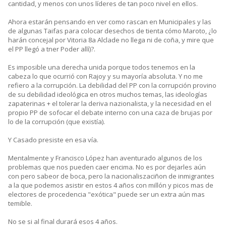
cantidad, y menos con unos líderes de tan poco nivel en ellos.
Ahora estarán pensando en ver como rascan en Municipales y las
de algunas Taifas para colocar desechos de tienta cómo Maroto, ¿lo
harán concejal por Vitoria 8a Alclade no llega ni de coña, y mire que
el PP llegó a tner Poder allí)?.
Es imposible una derecha unida porque todos tenemos en la
cabeza lo que ocurrió con Rajoy y su mayoría absoluta. Y no me
refiero a la corrupción. La debilidad del PP con la corrupción provino
de su debilidad ideológica en otros muchos temas, las ideologías
zapaterinas + el tolerar la deriva nazionalista, y la necesidad en el
propio PP de sofocar el debate interno con una caza de brujas por
lo de la corrupción (que existía).
Y Casado presiste en esa vía.
Mentalmente y Francisco López han aventurado algunos de los
problemas que nos pueden caer encima. No es por dejarles aún
con pero sabeor de boca, pero la nacionaliszaciñon de inmigrantes
a la que podemos asistir en estos 4 años con millón y picos mas de
electores de procedencia "exótica" puede ser un extra aún mas
temible.
No se si al final durará esos 4 años.