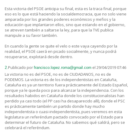
Esta victoria del PSOE anticipa su final, esta es la traca final, porque
eso es lo que está haciendo la socialdemocracia, que no solo viene
amparada por los grandes poderes económicos y mefios y la
educación que implantaron ellos, sino que estando en el gobierno,
se atreven también a saltarse la ley, para que la TVE publica
manipule a su favor también.
En cuando la gente se quite el velo o este vaya cayendo por la
realidad, el PSOE caerá en picado socialmente, y nunca podrá
recuperarse, explotará desde dentro.
Publicado por
el 29/04/2019 07:46
2.
francisco.lopez.roma@gmail.com
La victoria no es del PSOE, no es de CIUDADANOS, no es de
PODEMOS. La victoria es de los independentistas en Cataluña,
Cataluña es ya un territorio fuera prácticamente del Estado Español,
porque ya le queda poco para alcanzar la independencia. Con los
resultados habidos en Cataluña donde los constitucionalistas han
perdido ya casi todo (el PP casi ha desaparecido allí), donde el PSC
es prácticamente también un partido donde hay mucho
independentista o cuasi-independentista, pues veremos en esta
legislatura un referéndum pactado convocado por el Estado para
determinar el futuro de Cataluña. No sabemos qué saldrá, pero se
celebrará el referéndum.