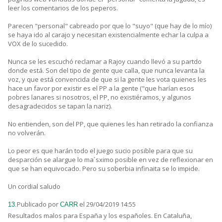
leer los comentarios de los peperos.
Parecen "personal" cabreado por que lo "suyo" (que hay de lo mío)
se haya ido al carajo y necesitan existencialmente echar la culpa a
VOX de lo sucedido.
Nunca se les escuchó reclamar a Rajoy cuando llevó a su partdo
donde está. Son del tipo de gente que calla, que nunca levanta la
voz, y que está convencida de que si la gente les vota quienes les
hace un favor por existir es el PP a la gente ("que harían esos
pobres lanares si nosotros, el PP, no existiéramos, y algunos
desagradecidos se tapan la nariz).
No entienden, son del PP, que quienes les han retirado la confianza
no volverán.
Lo peor es que harán todo el juego sucio posible para que su
desparción se alargue lo ma´sximo posible en vez de reflexionar en
que se han equivocado. Pero su soberbia infinaita se lo impide.
Un cordial saludo
Publicado por
el 29/04/2019 14:55
13.
CARR
Resultados malos para España y los españoles. En Cataluña,