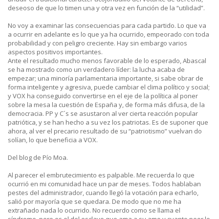
deseoso de que lo timen una y otra vez en función de la “utilidad”.
No voy a examinar las consecuencias para cada partido. Lo que va
a ocurrir en adelante es lo que ya ha ocurrido, empeorado con toda
probabilidad y con peligro creciente. Hay sin embargo varios
aspectos positivos importantes.
Ante el resultado mucho menos favorable de lo esperado, Abascal
se ha mostrado como un verdadero líder: la lucha acaba de
empezar; una minoría parlamentaria importante, si sabe obrar de
forma inteligente y agresiva, puede cambiar el clima político y social;
y VOX ha conseguido convertirse en el eje de la política al poner
sobre la mesa la cuestión de España y, de forma más difusa, de la
democracia. PP y C´s se asustaron al ver cierta reacción popular
patriótica, y se han hecho a su vez los patriotas. Es de suponer que
ahora, al ver el precario resultado de su “patriotismo” vuelvan do
solían, lo que beneficia a VOX.
Del blog de Pío Moa.
Al parecer el embrutecimiento es palpable. Me recuerda lo que
ocurrió en mi comunidad hace un par de meses. Todos hablaban
pestes del administrador, cuando llegó la votación para echarlo,
salió por mayoría que se quedara. De modo que no me ha
extrañado nada lo ocurrido. No recuerdo como se llama el
síndrome, pero es el del esclavo que ama a su amo y cuanto peor lo