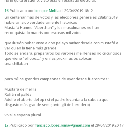
no le quita el sueño, visto está el resultado electoral.
Publicado por
el 29/04/2019 18:12
16.
bien por Melilla
un centenar más de votos y las elecciones generales 28abril2019
hubieran sido verdaderamente historicas
Mustafá Hamed "Aberchan" y los musulmanes no han
reconquistado madris por escasos mil votos
que ilusión haber visto a don pelayo midiendosela con mustafá a
ver quien la tiene más grande.
Todo se andará, prepararos los varones melillenses no circuncisos
que viene "el lobo...." y en las proximas os colocan
una chillabah
para mí los grandes campeones de ayer desde fueron tres :
Mustafá de melilla
Rufián el pallés
Adolfo el aborto del pp ( si el padre levantara la cabeza que
disgusto más grande semejante gili de heredero)
viva la españa plural
Publicado por
el 29/04/2019 20:17
17.
francisco.lopez.roma@gmail.com