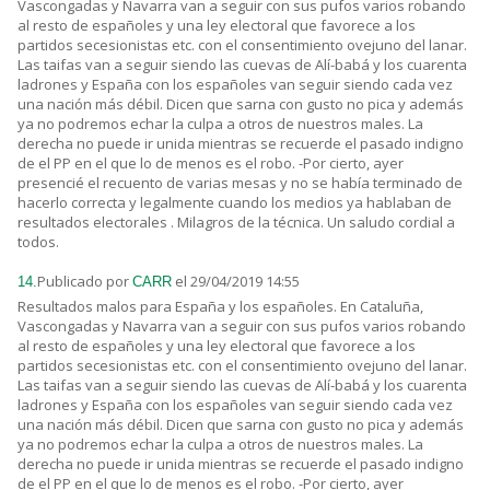
Vascongadas y Navarra van a seguir con sus pufos varios robando
al resto de españoles y una ley electoral que favorece a los
partidos secesionistas etc. con el consentimiento ovejuno del lanar.
Las taifas van a seguir siendo las cuevas de Alí-babá y los cuarenta
ladrones y España con los españoles van seguir siendo cada vez
una nación más débil. Dicen que sarna con gusto no pica y además
ya no podremos echar la culpa a otros de nuestros males. La
derecha no puede ir unida mientras se recuerde el pasado indigno
de el PP en el que lo de menos es el robo. -Por cierto, ayer
presencié el recuento de varias mesas y no se había terminado de
hacerlo correcta y legalmente cuando los medios ya hablaban de
resultados electorales . Milagros de la técnica. Un saludo cordial a
todos.
Publicado por
el 29/04/2019 14:55
14.
CARR
Resultados malos para España y los españoles. En Cataluña,
Vascongadas y Navarra van a seguir con sus pufos varios robando
al resto de españoles y una ley electoral que favorece a los
partidos secesionistas etc. con el consentimiento ovejuno del lanar.
Las taifas van a seguir siendo las cuevas de Alí-babá y los cuarenta
ladrones y España con los españoles van seguir siendo cada vez
una nación más débil. Dicen que sarna con gusto no pica y además
ya no podremos echar la culpa a otros de nuestros males. La
derecha no puede ir unida mientras se recuerde el pasado indigno
de el PP en el que lo de menos es el robo. -Por cierto, ayer