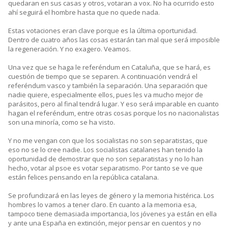
quedaran en sus casas y otros, votaran a vox. No ha ocurrido esto
ahí seguirá el hombre hasta que no quede nada.
Estas votaciones eran clave porque es la última oportunidad.
Dentro de cuatro años las cosas estarán tan mal que será imposible
la regeneración. Y no exagero. Veamos.
Una vez que se haga le referéndum en Cataluña, que se hará, es
cuestión de tiempo que se separen. A continuación vendrá el
referéndum vasco y también la separación. Una separación que
nadie quiere, especialmente ellos, pues les va mucho mejor de
parásitos, pero al final tendrá lugar. Y eso será imparable en cuanto
hagan el referéndum, entre otras cosas porque los no nacionalistas
son una minoría, como se ha visto.
Y no me vengan con que los socialistas no son separatistas, que
eso no se lo cree nadie. Los socialistas catalanes han tenido la
oportunidad de demostrar que no son separatistas y no lo han
hecho, votar al psoe es votar separatismo. Por tanto se ve que
están felices pensando en la república catalana.
Se profundizará en las leyes de género y la memoria histérica. Los
hombres lo vamos a tener claro. En cuanto a la memoria esa,
tampoco tiene demasiada importancia, los jóvenes ya están en ella
y ante una España en extinción, mejor pensar en cuentos y no