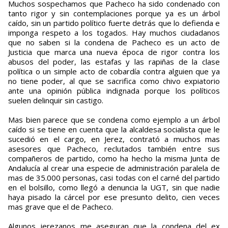
Muchos sospechamos que Pacheco ha sido condenado con
tanto rigor y sin contemplaciones porque ya es un árbol
caído, sin un partido político fuerte detrás que lo defienda e
imponga respeto a los togados. Hay muchos ciudadanos
que no saben si la condena de Pacheco es un acto de
Justicia que marca una nueva época de rigor contra los
abusos del poder, las estafas y las rapiñas de la clase
política o un simple acto de cobardía contra alguien que ya
no tiene poder, al que se sacrifica como chivo expiatorio
ante una opinión pública indignada porque los políticos
suelen delinquir sin castigo.
Mas bien parece que se condena como ejemplo a un árbol
caído si se tiene en cuenta que la alcaldesa socialista que le
sucedió en el cargo, en Jerez, contrató a muchos mas
asesores que Pacheco, reclutados también entre sus
compañeros de partido, como ha hecho la misma Junta de
Andalucía al crear una especie de administración paralela de
mas de 35.000 personas, casi todas con el carné del partido
en el bolsillo, como llegó a denuncia la UGT, sin que nadie
haya pisado la cárcel por ese presunto delito, cien veces
mas grave que el de Pacheco.
Algunos jerezanos me aseguran que la condena del ex