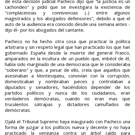
de esta decisión judicial Pacheco dijo que "la justicia es un
cachondeo" y pidió que se investigara la existencia de
"complacencias y connivencias (..) entre algunos
magistrados y los abogados defensores", debido a que el
auto de la audiencia era conocido desde una semana antes -
dijo él- por los abogados del cantante.
Pacheco no ha hecho otra cosa que practicar la política
arbitraria y sin respeto legal que han practicado los que han
gobernado España desde la muerte del general Franco,
amparados en la incultura de un pueblo que, imbécil de él,
había sido marginado de una democracia que le consideraba
"soberano" y que, a pesar de ello, creía que aquellos que
asesinaban a Montesquieu, convivían con la corrupción,
domesticaban y nombraban jueces y controlaban a
diputados y senadores, haciéndolos depender de los
partidos políticos y nunca de los ciudadanos, eran
verdaderos demócratas, cuando no eran mas que
truculentos sátrapas y dictadores camuflados de
demócratas.
Ojalá el Tribunal Supremo haya inaugurado con Pacheco una
forma de juzgar a los políticos nueva y decente y no haya
practicado la venganza contra un árbol caído para