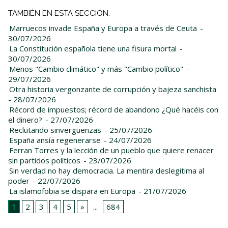
TAMBIÉN EN ESTA SECCIÓN:
Marruecos invade España y Europa a través de Ceuta
-
30/07/2026
La Constitución española tiene una fisura mortal
-
30/07/2026
Menos "Cambio climático" y más "Cambio político"
-
29/07/2026
Otra historia vergonzante de corrupción y bajeza sanchista
- 28/07/2026
Récord de impuestos; récord de abandono ¿Qué hacéis con
el dinero?
- 27/07/2026
Reclutando sinvergüenzas
- 25/07/2026
España ansía regenerarse
- 24/07/2026
Ferran Torres y la lección de un pueblo que quiere renacer
sin partidos políticos
- 23/07/2026
Sin verdad no hay democracia. La mentira deslegitima al
poder
- 22/07/2026
La islamofobia se dispara en Europa
- 21/07/2026
1
2
3
4
5
»
...
684