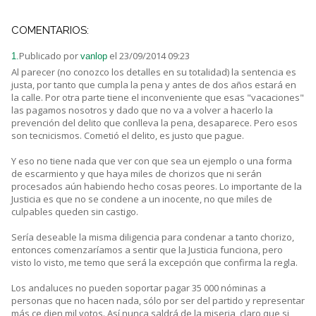
COMENTARIOS:
Publicado por
el 23/09/2014 09:23
1.
vanlop
Al parecer (no conozco los detalles en su totalidad) la sentencia es
justa, por tanto que cumpla la pena y antes de dos años estará en
la calle. Por otra parte tiene el inconveniente que esas "vacaciones"
las pagamos nosotros y dado que no va a volver a hacerlo la
prevención del delito que conlleva la pena, desaparece. Pero esos
son tecnicismos. Cometió el delito, es justo que pague.
Y eso no tiene nada que ver con que sea un ejemplo o una forma
de escarmiento y que haya miles de chorizos que ni serán
procesados aún habiendo hecho cosas peores. Lo importante de la
Justicia es que no se condene a un inocente, no que miles de
culpables queden sin castigo.
Sería deseable la misma diligencia para condenar a tanto chorizo,
entonces comenzaríamos a sentir que la Justicia funciona, pero
visto lo visto, me temo que será la excepción que confirma la regla.
Los andaluces no pueden soportar pagar 35 000 nóminas a
personas que no hacen nada, sólo por ser del partido y representar
más ce dien mil votos. Así nunca saldrá de la miseria, claro que si