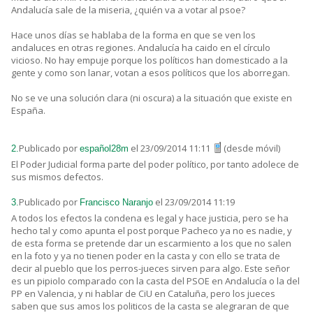
Andalucía sale de la miseria, ¿quién va a votar al psoe?
Hace unos días se hablaba de la forma en que se ven los
andaluces en otras regiones. Andalucía ha caido en el círculo
vicioso. No hay empuje porque los políticos han domesticado a la
gente y como son lanar, votan a esos políticos que los aborregan.
No se ve una solución clara (ni oscura) a la situación que existe en
España.
Publicado por
el 23/09/2014 11:11
(desde móvil)
2.
español28m
El Poder Judicial forma parte del poder político, por tanto adolece de
sus mismos defectos.
Publicado por
el 23/09/2014 11:19
3.
Francisco Naranjo
A todos los efectos la condena es legal y hace justicia, pero se ha
hecho tal y como apunta el post porque Pacheco ya no es nadie, y
de esta forma se pretende dar un escarmiento a los que no salen
en la foto y ya no tienen poder en la casta y con ello se trata de
decir al pueblo que los perros-jueces sirven para algo. Este señor
es un pipiolo comparado con la casta del PSOE en Andalucía o la del
PP en Valencia, y ni hablar de CiU en Cataluña, pero los jueces
saben que sus amos los politicos de la casta se alegraran de que