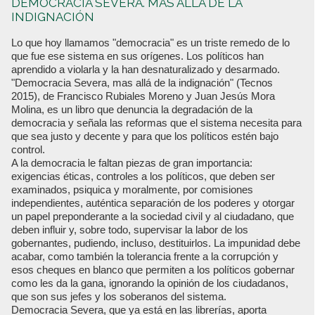
DEMOCRACIA SEVERA. MÁS ALLÁ DE LA
INDIGNACIÓN
Lo que hoy llamamos "democracia" es un triste remedo de lo
que fue ese sistema en sus orígenes. Los políticos han
aprendido a violarla y la han desnaturalizado y desarmado.
"Democracia Severa, mas allá de la indignación" (Tecnos
2015), de Francisco Rubiales Moreno y Juan Jesús Mora
Molina, es un libro que denuncia la degradación de la
democracia y señala las reformas que el sistema necesita para
que sea justo y decente y para que los políticos estén bajo
control.
A la democracia le faltan piezas de gran importancia:
exigencias éticas, controles a los políticos, que deben ser
examinados, psiquica y moralmente, por comisiones
independientes, auténtica separación de los poderes y otorgar
un papel preponderante a la sociedad civil y al ciudadano, que
deben influir y, sobre todo, supervisar la labor de los
gobernantes, pudiendo, incluso, destituirlos. La impunidad debe
acabar, como también la tolerancia frente a la corrupción y
esos cheques en blanco que permiten a los políticos gobernar
como les da la gana, ignorando la opinión de los ciudadanos,
que son sus jefes y los soberanos del sistema.
Democracia Severa, que ya está en las librerías, aporta