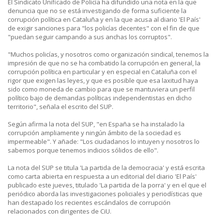
El Sindicato Unificado de Policía ha difundido una nota en la que
denuncia que no se está investigando de forma suficiente la
corrupción política en Cataluña y en la que acusa al diario 'El País'
de exigir sanciones para "los policías decentes" con el fin de que
"puedan seguir campando a sus anchas los corruptos".
"Muchos policías, y nosotros como organización sindical, tenemos la
impresión de que no se ha combatido la corrupción en general, la
corrupción política en particular y en especial en Cataluña con el
rigor que exigen las leyes, y que es posible que esa laxitud haya
sido como moneda de cambio para que se mantuviera un perfil
político bajo de demandas políticas independentistas en dicho
territorio", señala el escrito del SUP.
Según afirma la nota del SUP, "en España se ha instalado la
corrupción ampliamente y ningún ámbito de la sociedad es
impermeable". Y añade: "Los ciudadanos lo intuyen y nosotros lo
sabemos porque tenemos indicios sólidos de ello".
La nota del SUP se titula 'La partida de la democracia' y está escrita
como carta abierta en respuesta a un editorial del diario 'El País'
publicado este jueves, titulado 'La partida de la porra' y en el que el
periódico aborda las investigaciones policiales y periodísticas que
han destapado los recientes escándalos de corrupción
relacionados con dirigentes de CiU.