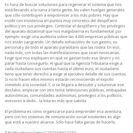
Es hora de buscar soluciones para regenerar el sistema que nos
está llevando a la ruina a tanta gente. No valen huelgas generales
que sólo contribuyen a empobrecer a los más pobres. Hay que
incidir con insistencia en puntos muy concretos del despilfarro
político y en sus privilegios. Controlar el despilfarro y los privilegios
del aparato dictatorial que nos malgobierna es fundamental; por
ejemplo: exigir una auditoria sobre las 4.000 empresas públicas que
nos están sangrando. Un detalle exhaustivo de sus gastos, su
personal y de todo el aparato parasitario que las rodea. En eso,
nada más, con todas las manifestaciones que sean necesarias.
Exigir que nos expliquen en qué se gastan todo ese dinero y no
parar hasta conseguirlo. Al igual que la Agencia Tributaria exige a
cada ciudadano sus cuentas hasta el último euro, el ciudadano
tiene que tener derecho a exigir al ejecutivo detalle de sus cuentas.
Si no lo hacen ellos mismos estarán reconociendo el expolio
cometido a la sociedad. Y, si se llegara a descubir y solucionar ese
desfalco, empezar con otro tema: televisiones públicas, embajadas
autonómicas, comunidades autónomas, privilegios a los políticos,
asesores a dedo... la lista es más que sabida.
El problema es cómo organizarse para emprender esa aventura,
pero con los sistemas de comunicación social existentes es algo
que está a nuestro alcance. Sólo hace falta ganas de hacerlo.
Publicado por
el 27/12/2012 22:51
4.
Loro