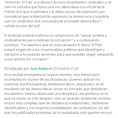
"Entonces 'El País' era altavoz de esos movimientos sindicales y no
solo no criticaba que fuera una voz alternativa a la oficial de la
Policía sino que la alentaba y le daba cauces de expresión, por
considerar que la libertad de expresión, la democracia y la policía
civil con sindicatos era consustancial al modelo democrático",
señala la nota del SUP.
El sindicato policial reafirma su compromiso de "actuar jurídica y
sindicalmente para combatir la corrupción" y a continuación
concluye: "Ya sabemos que en esta situación el diario 'El País'
estará exigiendo a los responsables políticos que identifique y
sancione a los policías decentes para que puedan seguir campando
a sus anchas los corruptos".
Publicado por
el 27/12/2012 21:35
3.
José Aladro
Una verdad incompleta es la peor mentira. Una democracia
incompleta es la peor de las dictaduras. Quienes aplican los
sistemas manifiestamente antidemocráticos amparados en el
resultado de las democráticas urnas no son más que dictadores
encubiertos. Hemos alcanzado una dictadura casi perfecta, en la
que no existe un sólo dictador, sino un aparato dictatorial, sistema
mucho más complejo que las dictaduras tradicionales, fácilmente
identificables y con mayores posibilidades de combatirlas. De ahí
que las justificadas protestas de la ciudadanía sólo queden en eso.