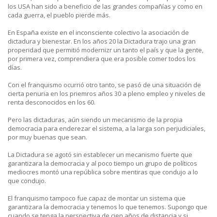
los USA han sido a beneficio de las grandes compañías y como en
cada guerra, el pueblo pierde más.
En España existe en el inconsciente colectivo la asociación de
dictadura y bienestar. En los años 20 la Dictadura trajo una gran
properidad que permitió modernizr un tanto el país y que la gente,
por primera vez, comprendiera que era posible comer todos los
días.
Con el franquismo ocurrió otro tanto, se pasó de una situación de
cierta penuria en los priemros años 30 a pleno empleo y niveles de
renta desconocidos en los 60.
Pero las dictaduras, aún siendo un mecanismo de la propia
democracia para enderezar el sistema, a la larga son perjudiciales,
por muy buenas que sean.
La Dictadura se agotó sin establecer un mecanismo fuerte que
garantizara la democracia y al poco tiempo un grupo de políticos
mediocres montó una república sobre mentiras que condujo a lo
que condujo.
El franquismo tampoco fue capaz de montar un sistema que
garantizara la democracia y tenemos lo que tenemos. Supongo que
cuando se tenga la perspectiva de cien años de distancia y si