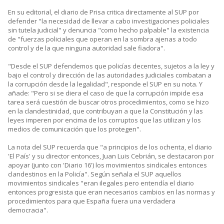
En su editorial, el diario de Prisa critica directamente al SUP por
defender "la necesidad de llevar a cabo investigaciones policiales
sin tutela judicial" y denuncia "como hecho palpable" la existencia
de "fuerzas policiales que operan en la sombra ajenas a todo
control y de la que ninguna autoridad sale fiadora".
"Desde el SUP defendemos que policías decentes, sujetos a la ley y
bajo el control y dirección de las autoridades judiciales combatan a
la corrupción desde la legalidad", responde el SUP en su nota. Y
añade: "Pero si se diera el caso de que la corrupción impide esa
tarea será cuestión de buscar otros procedimientos, como se hizo
en la clandestinidad, que contribuyan a que la Constitución y las
leyes imperen por encima de los corruptos que las utilizan y los
medios de comunicación que los protegen".
La nota del SUP recuerda que "a principios de los ochenta, el diario
'El País' y su director entonces, Juan Luis Cebrián, se destacaron por
apoyar (junto con 'Diario 16') los movimientos sindicales entonces
clandestinos en la Policía". Según señala el SUP aquellos
movimientos sindicales "eran ilegales pero entendía el diario
entonces progresista que eran necesarios cambios en las normas y
procedimientos para que España fuera una verdadera
democracia".