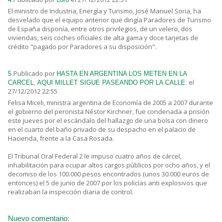
El ministro de Industria, Energía y Turismo, José Manuel Soria, ha
desvelado que el equipo anterior que dirigía Paradores de Turismo
de España disponía, entre otros privilegios, de un velero, dos
viviendas, seis coches oficiales de alta gama y doce tarjetas de
crédito "pagado por Paradores a su disposición".
Publicado por
5.
HASTA EN ARGENTINA LOS METEN EN LA
el
CARCEL, AQUI MILLET SIGUE PASEANDO POR LA CALLE.
27/12/2012 22:55
Felisa Miceli, ministra argentina de Economía de 2005 a 2007 durante
el gobierno del peronista Néstor Kirchner, fue condenada a prisión
este jueves por el escándalo del hallazgo de una bolsa con dinero
en el cuarto del baño privado de su despacho en el palacio de
Hacienda, frente a la Casa Rosada.
El Tribunal Oral Federal 2 le impuso cuatro años de cárcel,
inhabilitación para ocupar altos cargos públicos por ocho años, y el
decomiso de los 100.000 pesos encontrados (unos 30.000 euros de
entonces) el 5 de junio de 2007 por los policías anti explosivos que
realizaban la inspección diaria de control.
Nuevo comentario: