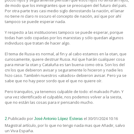
pocos hijos y seguramente piensan que esos hijos no tendrán hijos,
de modo que los inmigrantes que se preocupen del futuro del país.
Por otra parte tras casi medio siglo denostando la nación, el lanar
no tiene ni claro ni oscuro el concepto de nación, así que por ahí
tampoco se puede esperar nada.
Y respecto a las instituciones tampoco se puede esperar, porque
todas han sido copadas por los marxistas y sólo quedan algunos
individuos que tratan de hacer algo.
El tema de Rusia es normal, al fin y al cabo estamos en la otan, que
curiosamente, quiere destruir Rusia. Así que harán cualquier cosa
para minar la otan y Cataluña es tan buena como otra. Son los del
cni los que debieron avisar y seguramente lo hicieron y nadie les
hizo caso. También nuestros «aliados» debieron avisar. Pero ya se
sabe que no hay peor sordo que el que no quiere oír.
Pero tranquilos, ya tenemos culpable de todo: el malvado Putin. Y
una vez identificado el culpable, nos podemos volver a la siesta,
que no están las cosas para ir pensando mucho.
Publicado por
el 30/01/2024 10:16
2.
José Antonio López Esteras
Magistral artículo, por lo que no tengo nada mas que Añadir, salvo
un Viva España.