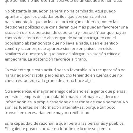
que por ello, no merecen un solo voto de un ciudadano honrado.
No obstante la situación general no ha cambiado. Aquí puedo
apuntar a que los ciudadanos (los que son conscientes)
pasivamente, lo que no les costará ningún esfuerzo, tomen las
decisiones políticas que consideren que más puedan favorecer una
situación de recuperación de soberanía y libertad. Y aunque hayan
cantos de sirena no se abstengan de votar, no traguen con el
populismo abstencionista que no lleva a nada, usen el sentido
común y razonen, esto aparece siempre en países en crisis
similares al nuestro y lo que hace es alargar la situación crítica o
empeorarla. La abstención favorece al tirano.
Es evidente que esta actitud pasiva favorable a la recuperación no
hará nada por sí sola, pero es mucho teniendo en cuenta que no
cuesta esfuerzo, cada grano de arena hace algo.
Otra evidencia, el mayor enemigo del tirano es la gente que piensa,
en estos tiempos de manipulación masiva, el mayor asidero de
información es la propia capacidad de razonar de cada persona. No
son las fuentes de información alternativas, porque tampoco
transmiten necesariamente mayor credibilidad.
Es la capacidad de razonar la que libera a las personas y pueblos.
El siguiente paso es actuar en función de lo que se piensa.