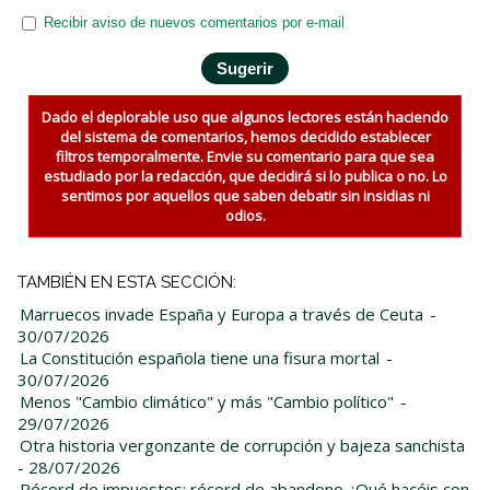
Recibir aviso de nuevos comentarios por e-mail
Dado el deplorable uso que algunos lectores están haciendo
del sistema de comentarios, hemos decidido establecer
filtros temporalmente. Envie su comentario para que sea
estudiado por la redacción, que decidirá si lo publica o no. Lo
sentimos por aquellos que saben debatir sin insidias ni
odios.
TAMBIÉN EN ESTA SECCIÓN:
Marruecos invade España y Europa a través de Ceuta
-
30/07/2026
La Constitución española tiene una fisura mortal
-
30/07/2026
Menos "Cambio climático" y más "Cambio político"
-
29/07/2026
Otra historia vergonzante de corrupción y bajeza sanchista
- 28/07/2026
Récord de impuestos; récord de abandono ¿Qué hacéis con