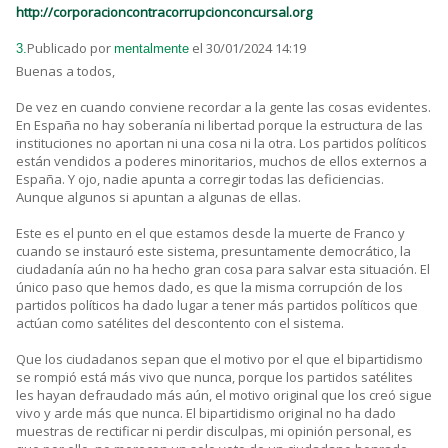
http://corporacioncontracorrupcionconcursal.org
Publicado por
el 30/01/2024 14:19
3.
mentalmente
Buenas a todos,
De vez en cuando conviene recordar a la gente las cosas evidentes.
En España no hay soberanía ni libertad porque la estructura de las
instituciones no aportan ni una cosa ni la otra. Los partidos políticos
están vendidos a poderes minoritarios, muchos de ellos externos a
España. Y ojo, nadie apunta a corregir todas las deficiencias.
Aunque algunos si apuntan a algunas de ellas.
Este es el punto en el que estamos desde la muerte de Franco y
cuando se instauró este sistema, presuntamente democrático, la
ciudadanía aún no ha hecho gran cosa para salvar esta situación. El
único paso que hemos dado, es que la misma corrupción de los
partidos políticos ha dado lugar a tener más partidos políticos que
actúan como satélites del descontento con el sistema.
Que los ciudadanos sepan que el motivo por el que el bipartidismo
se rompió está más vivo que nunca, porque los partidos satélites
les hayan defraudado más aún, el motivo original que los creó sigue
vivo y arde más que nunca. El bipartidismo original no ha dado
muestras de rectificar ni perdir disculpas, mi opinión personal, es