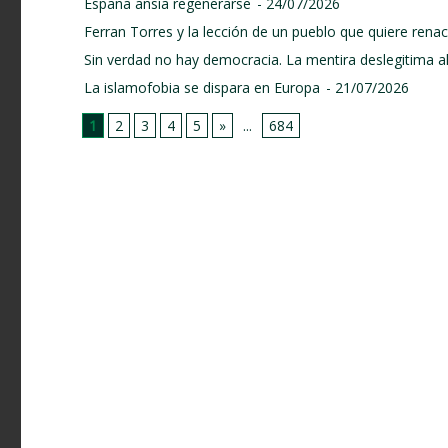
España ansía regenerarse
- 24/07/2026
Ferran Torres y la lección de un pueblo que quiere renace
Sin verdad no hay democracia. La mentira deslegitima a
La islamofobia se dispara en Europa
- 21/07/2026
1
2
3
4
5
»
...
684