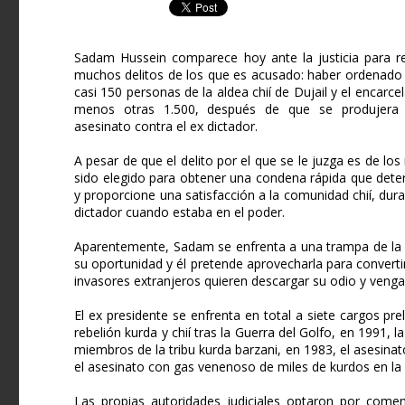
Sadam Hussein comparece hoy ante la justicia para r
muchos delitos de los que es acusado: haber ordenado 
casi 150 personas de la aldea chií de Dujail y el encarce
menos otras 1.500, después de que se produjera u
asesinato contra el ex dictador.
A pesar de que el delito por el que se le juzga es de lo
sido elegido para obtener una condena rápida que deter
y proporcione una satisfacción a la comunidad chií, dur
dictador cuando estaba en el poder.
Aparentemente, Sadam se enfrenta a una trampa de la 
su oportunidad y él pretende aprovecharla para convertir
invasores extranjeros quieren descargar su odio y venga
El ex presidente se enfrenta en total a siete cargos pre
rebelión kurda y chií tras la Guerra del Golfo, en 1991,
miembros de la tribu kurda barzani, en 1983, el asesinato
el asesinato con gas venenoso de miles de kurdos en la l
Las propias autoridades judiciales optaron por comen