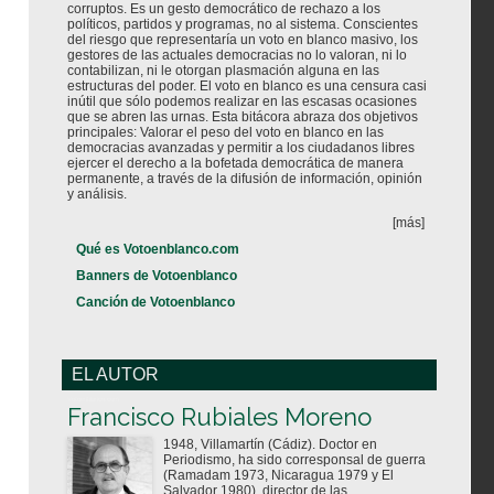
corruptos. Es un gesto democrático de rechazo a los
políticos, partidos y programas, no al sistema. Conscientes
del riesgo que representaría un voto en blanco masivo, los
gestores de las actuales democracias no lo valoran, ni lo
contabilizan, ni le otorgan plasmación alguna en las
estructuras del poder. El voto en blanco es una censura casi
inútil que sólo podemos realizar en las escasas ocasiones
que se abren las urnas. Esta bitácora abraza dos objetivos
principales: Valorar el peso del voto en blanco en las
democracias avanzadas y permitir a los ciudadanos libres
ejercer el derecho a la bofetada democrática de manera
permanente, a través de la difusión de información, opinión
y análisis.
[más]
Qué es Votoenblanco.com
Banners de Votoenblanco
Canción de Votoenblanco
EL AUTOR
Votoenblanco.com
Francisco Rubiales Moreno
1948, Villamartín (Cádiz). Doctor en
Periodismo, ha sido corresponsal de guerra
(Ramadam 1973, Nicaragua 1979 y El
Salvador 1980), director de las