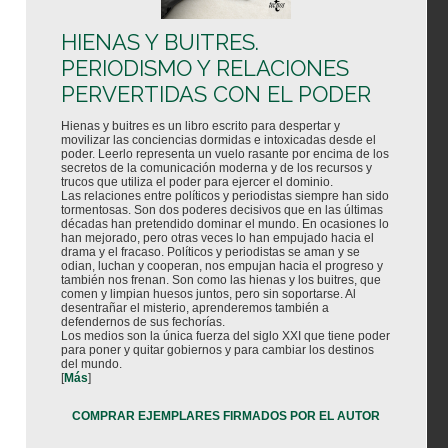
HIENAS Y BUITRES.
PERIODISMO Y RELACIONES
PERVERTIDAS CON EL PODER
Hienas y buitres es un libro escrito para despertar y
movilizar las conciencias dormidas e intoxicadas desde el
poder. Leerlo representa un vuelo rasante por encima de los
secretos de la comunicación moderna y de los recursos y
trucos que utiliza el poder para ejercer el dominio.
Las relaciones entre políticos y periodistas siempre han sido
tormentosas. Son dos poderes decisivos que en las últimas
décadas han pretendido dominar el mundo. En ocasiones lo
han mejorado, pero otras veces lo han empujado hacia el
drama y el fracaso. Políticos y periodistas se aman y se
odian, luchan y cooperan, nos empujan hacia el progreso y
también nos frenan. Son como las hienas y los buitres, que
comen y limpian huesos juntos, pero sin soportarse. Al
desentrañar el misterio, aprenderemos también a
defendernos de sus fechorías.
Los medios son la única fuerza del siglo XXI que tiene poder
para poner y quitar gobiernos y para cambiar los destinos
del mundo.
[
Más
]
COMPRAR EJEMPLARES FIRMADOS POR EL AUTOR