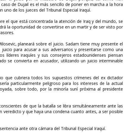
El caso de Dujail es el más sencillo de poner en marcha a la hora
n uno de los jueces del Tribunal Especial Iraquí.
bre el que está concentrada la atención de Iraq y del mundo, se
rá la oportunidad de convertirse en un martir y de ser visto por
vasores.
losevic, planeará sobre el juicio. Sadam tiene muy presente el
 juicio para acusar a sus adversarios y presentarse como una
Los líderes iraquíes y sus consejeros estadounidenses piensan
do se convierta en acusador, utilizando un juicio interminable
io que cubriera todos los supuestos crímenes del ex dictador
ería particularmente peligroso para los intereses de la actual
poyada, sobre todo, por la minoría suní próxima al presidente
 conscientes de que la batalla se libra simultáneamente ante las
 un veredicto y que haya una condena cuanto antes, a ser posible
entencia ante otra cámara del Tribunal Especial Iraquí.