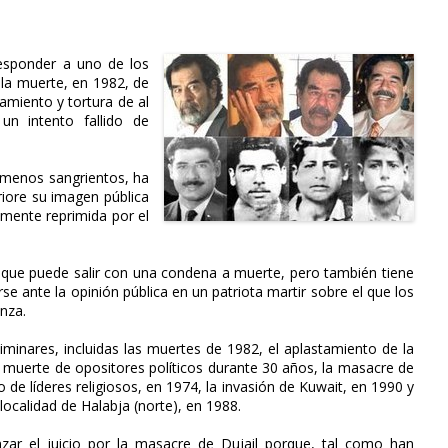
esponder a uno de los
la muerte, en 1982, de
lamiento y tortura de al
n intento fallido de
s menos sangrientos, ha
iore su imagen pública
amente reprimida por el
que puede salir con una condena a muerte, pero también tiene
se ante la opinión pública en un patriota martir sobre el que los
nza.
liminares, incluidas las muertes de 1982, el aplastamiento de la
 la muerte de opositores políticos durante 30 años, la masacre de
 de líderes religiosos, en 1974, la invasión de Kuwait, en 1990 y
ocalidad de Halabja (norte), en 1988.
zar el juicio por la masacre de Dujail porque, tal como han