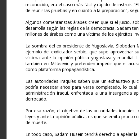
reconocido, era el caso más fácil y rápido de instruir. "
de reunir las pruebas y en cuanto a la preparación", segú
Algunos comentaristas árabes creen que si el juicio, so
desarrolla según las reglas de la democracia, Sadam tend
millones de árabes como una víctima de los ejércitos in
La sombra del ex presidente de Yugoslavia, Slobodan Mi
ejemplo del exdictador serbio, que supo aprovechar su
víctima ante la opinión pública yugoslava y mundial. 
también en Milósevic y pretenden impedir que el acusa
como plataforma propagándística.
Las autoridades iraquíes saben que un exhaustivo juic
podría necesitar años para verse completado, lo cual s
administración iraquí, enfrentada a una insurgencia a
derrocado.
Por esa razón, el objetivo de las autoridades iraquíes,
leyes y ante la opinión pública, es que se emita pronto
de muerte.
En todo caso, Sadam Husein tendrá derecho a apelar la s