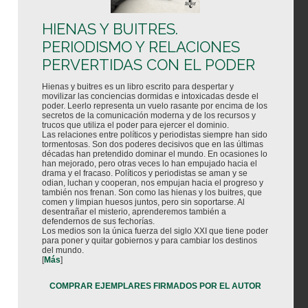
HIENAS Y BUITRES.
PERIODISMO Y RELACIONES
PERVERTIDAS CON EL PODER
Hienas y buitres es un libro escrito para despertar y
movilizar las conciencias dormidas e intoxicadas desde el
poder. Leerlo representa un vuelo rasante por encima de los
secretos de la comunicación moderna y de los recursos y
trucos que utiliza el poder para ejercer el dominio.
Las relaciones entre políticos y periodistas siempre han sido
tormentosas. Son dos poderes decisivos que en las últimas
décadas han pretendido dominar el mundo. En ocasiones lo
han mejorado, pero otras veces lo han empujado hacia el
drama y el fracaso. Políticos y periodistas se aman y se
odian, luchan y cooperan, nos empujan hacia el progreso y
también nos frenan. Son como las hienas y los buitres, que
comen y limpian huesos juntos, pero sin soportarse. Al
desentrañar el misterio, aprenderemos también a
defendernos de sus fechorías.
Los medios son la única fuerza del siglo XXI que tiene poder
para poner y quitar gobiernos y para cambiar los destinos
del mundo.
[
Más
]
COMPRAR EJEMPLARES FIRMADOS POR EL AUTOR