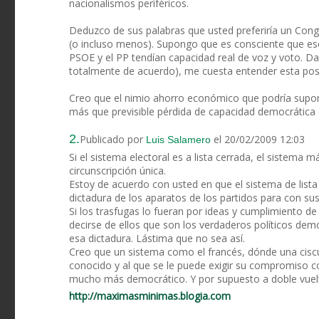
nacionalismos periféricos.
Deduzco de sus palabras que usted preferiría un Cong
(o incluso menos). Supongo que es consciente que eso 
PSOE y el PP tendían capacidad real de voz y voto. Da
totalmente de acuerdo), me cuesta entender esta pos
Creo que el nimio ahorro económico que podría supone
más que previsible pérdida de capacidad democrática 
2.
Publicado por
el 20/02/2009 12:03
Luis Salamero
Si el sistema electoral es a lista cerrada, el sistema
circunscripción única.
Estoy de acuerdo con usted en que el sistema de lista
dictadura de los aparatos de los partidos para con su
Si los trasfugas lo fueran por ideas y cumplimiento d
decirse de ellos que son los verdaderos políticos dem
esa dictadura. Lástima que no sea así.
Creo que un sistema como el francés, dónde una cisc
conocido y al que se le puede exigir su compromiso c
mucho más democrático. Y por supuesto a doble vuel
http://maximasminimas.blogia.com