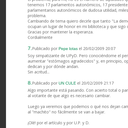
tenemos 17 parlamentos autonómicos, 17 presidentes 
parlamentarios autonómicos de dudosa utilidad, miles 
problema.
Cambiando de tema quiero decirle que tanto "La dem
ocupan un lugar de honor en mi biblioteca y que sigo 
Gracias por mantener la esperanza.
Cordialmente
7.
Publicado por
el 20/02/2009 20:07
Pepe lotas
Soy simpatizante de UPyD. Pero conociéndome el perc
aumentar "estómagos agradecidos" y, en principio, op
dedican y por dónde andan.
Sin acritud...
8.
Publicado por
el 20/02/2009 21:17
UN CULE
Algo importante está pasando. Con acierto total o parc
al votante de que algo es necesario cambiar.
Luego ya veremos que podemos o qué nos dejan cambi
al "machito" no fácilmente se van a bajar.
¡Olé! por el artículo y por U.P. y D.