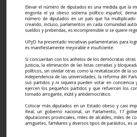
Elevar el número de diputados es una medida que la i
engorda el ya obeso sistema político español, demasi
número de diputados en un país que ha multiplicado i
creando, incluso, parlamentos en cada comunidad autóno
sueldos y prebendas, es incomprensible si se quiere reg
UPyD ha presentado iniciativas parlamentarias para log
es manifiestamente mejorable e insuficiente.
Sí concuerdan con los anhelos de los demócratas otras
Justicia, la eliminación de las listas cerradas y bloque
políticos, sin olvidar otras como la revitalización de la s
independencia de las universidades, la reforma del Pa
sus partidos y ni siquiera pueden votar en conciencia
ejercen los pequeños partidos y que refuercen los co
tornado arrogante, inútil y antidemocrático.
Colocar más diputados en un Estado obeso y casi impo
Real, un gobierno nacional, un Parlamento, 17 gobi
diputaciones provinciales, miles de alcaldes, miles de 
amiguetes, familiares y diversos tipos de parásitos, es 