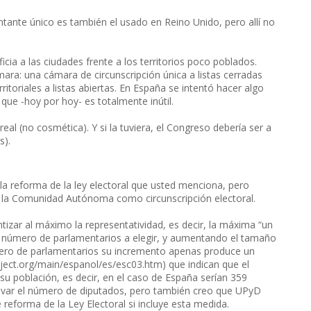
tante único es también el usado en Reino Unido, pero allí no
icia a las ciudades frente a los territorios poco poblados.
ara: una cámara de circunscripción única a listas cerradas
ritoriales a listas abiertas. En España se intentó hacer algo
 que -hoy por hoy- es totalmente inútil.
al (no cosmética). Y si la tuviera, el Congreso debería ser a
s).
a reforma de la ley electoral que usted menciona, pero
r la Comunidad Autónoma como circunscripción electoral.
tizar al máximo la representatividad, es decir, la máxima “un
 número de parlamentarios a elegir, y aumentando el tamaño
 número de parlamentarios su incremento apenas produce un
ject.org/main/espanol/es/esc03.htm) que indican que el
u población, es decir, en el caso de España serían 359
evar el número de diputados, pero también creo que UPyD
reforma de la Ley Electoral si incluye esta medida.