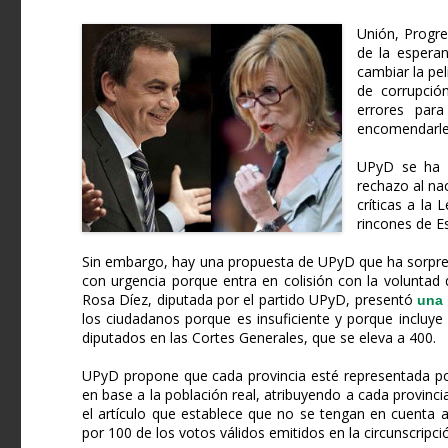
Unión, Progre
de la espera
cambiar la pe
de corrupción
errores par
encomendarle,
UPyD se ha g
rechazo al na
críticas a la
rincones de Es
Sin embargo, hay una propuesta de UPyD que ha sorpre
con urgencia porque entra en colisión con la voluntad
Rosa Díez, diputada por el partido UPyD, presentó
una 
los ciudadanos porque es insuficiente y porque inclu
diputados en las Cortes Generales, que se eleva a 400.
UPyD propone que cada provincia esté representada por
en base a la población real, atribuyendo a cada provin
el artículo que establece que no se tengan en cuenta 
por 100 de los votos válidos emitidos en la circunscripci