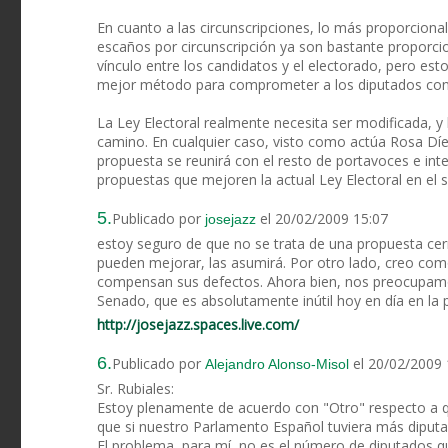
En cuanto a las circunscripciones, lo más proporcional 
escaños por circunscripción ya son bastante proporcio
vínculo entre los candidatos y el electorado, pero esto
mejor método para comprometer a los diputados con qu
La Ley Electoral realmente necesita ser modificada, 
camino. En cualquier caso, visto como actúa Rosa Dí
propuesta se reunirá con el resto de portavoces e int
propuestas que mejoren la actual Ley Electoral en el 
5.
Publicado por
el 20/02/2009 15:07
josejazz
estoy seguro de que no se trata de una propuesta cer
pueden mejorar, las asumirá. Por otro lado, creo como
compensan sus defectos. Ahora bien, nos preocupamos
Senado, que es absolutamente inútil hoy en día en la 
http://josejazz.spaces.live.com/
6.
Publicado por
el 20/02/2009 
Alejandro Alonso-Misol
Sr. Rubiales:
Estoy plenamente de acuerdo con "Otro" respecto a q
que si nuestro Parlamento Español tuviera más diputad
El problema, para mí, no es el número de diputados q