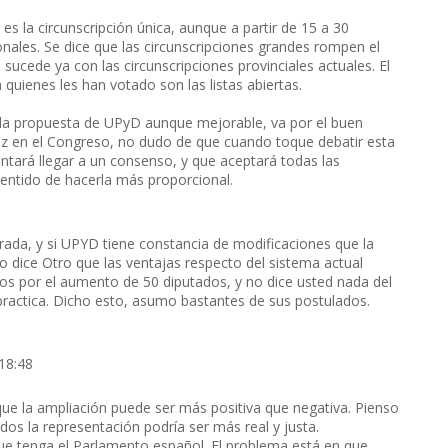
es la circunscripción única, aunque a partir de 15 a 30
nales. Se dice que las circunscripciones grandes rompen el
 sucede ya con las circunscripciones provinciales actuales. El
ienes les han votado son las listas abiertas.
y la propuesta de UPyD aunque mejorable, va por el buen
ez en el Congreso, no dudo de que cuando toque debatir esta
entará llegar a un consenso, y que aceptará todas las
sentido de hacerla más proporcional.
rada, y si UPYD tiene constancia de modificaciones que la
 dice Otro que las ventajas respecto del sistema actual
 por el aumento de 50 diputados, y no dice usted nada del
practica. Dicho esto, asumo bastantes de sus postulados.
18:48
ue la ampliación puede ser más positiva que negativa. Pienso
os la representación podría ser más real y justa.
ue tenga el Parlamento español. El problema está en que