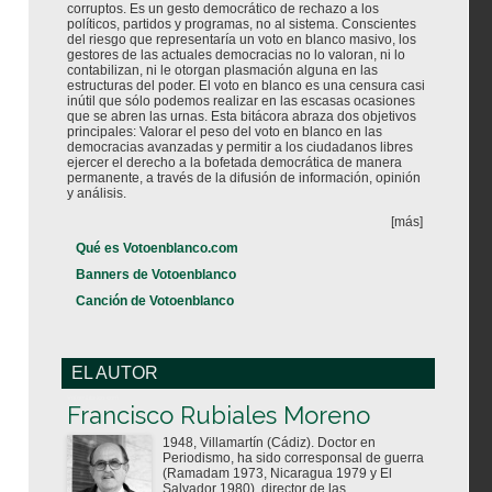
corruptos. Es un gesto democrático de rechazo a los
políticos, partidos y programas, no al sistema. Conscientes
del riesgo que representaría un voto en blanco masivo, los
gestores de las actuales democracias no lo valoran, ni lo
contabilizan, ni le otorgan plasmación alguna en las
estructuras del poder. El voto en blanco es una censura casi
inútil que sólo podemos realizar en las escasas ocasiones
que se abren las urnas. Esta bitácora abraza dos objetivos
principales: Valorar el peso del voto en blanco en las
democracias avanzadas y permitir a los ciudadanos libres
ejercer el derecho a la bofetada democrática de manera
permanente, a través de la difusión de información, opinión
y análisis.
[más]
Qué es Votoenblanco.com
Banners de Votoenblanco
Canción de Votoenblanco
EL AUTOR
Votoenblanco.com
Francisco Rubiales Moreno
1948, Villamartín (Cádiz). Doctor en
Periodismo, ha sido corresponsal de guerra
(Ramadam 1973, Nicaragua 1979 y El
Salvador 1980), director de las