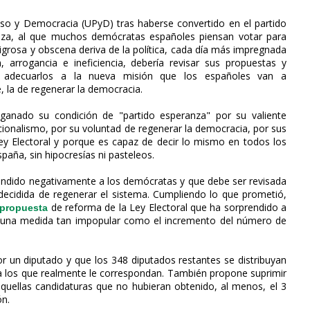
so y Democracia (UPyD) tras haberse convertido en el partido
nza, al que muchos demócratas españoles piensan votar para
ligrosa y obscena deriva de la política, cada día más impregnada
, arrogancia e ineficiencia, debería revisar sus propuestas y
a adecuarlos a la nueva misión que los españoles van a
 la de regenerar la democracia.
anado su condición de "partido esperanza" por su valiente
cionalismo, por su voluntad de regenerar la democracia, por sus
 Ley Electoral y porque es capaz de decir lo mismo en todos los
paña, sin hipocresías ni pasteleos.
ndido negativamente a los demócratas y que debe ser revisada
 decidida de regenerar el sistema. Cumpliendo lo que prometió,
de reforma de la Ley Electoral que ha sorprendido a
propuesta
ye una medida tan impopular como el incremento del número de
 un diputado y que los 348 diputados restantes se distribuyan
cia los que realmente le correspondan. También propone suprimir
aquellas candidaturas que no hubieran obtenido, al menos, el 3
ón.