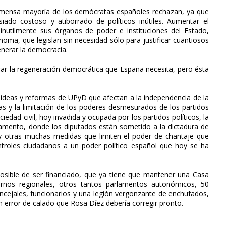
nmensa mayoría de los demócratas españoles rechazan, ya que
ado costoso y atiborrado de políticos inútiles. Aumentar el
nutilmente sus órganos de poder e instituciones del Estado,
ma, que legislan sin necesidad sólo para justificar cuantiosos
enerar la democracia.
rar la regeneración democrática que España necesita, pero ésta
 ideas y reformas de UPyD que afectan a la independencia de la
adas y la limitación de los poderes desmesurados de los partidos
ociedad civil, hoy invadida y ocupada por los partidos políticos, la
rlamento, donde los diputados están sometido a la dictadura de
 y otras muchas medidas que limiten el poder de chantaje que
ntroles ciudadanos a un poder político español que hoy se ha
sible de ser financiado, que ya tiene que mantener una Casa
ernos regionales, otros tantos parlamentos autonómicos, 50
concejales, funcionarios y una legión vergonzante de enchufados,
un error de calado que Rosa Díez debería corregir pronto.