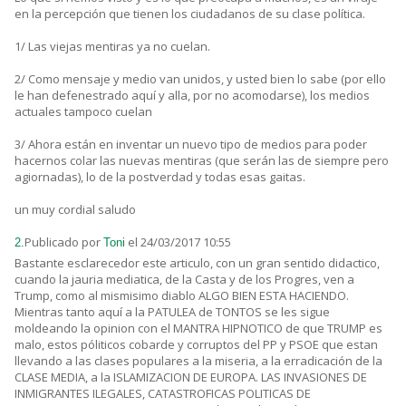
en la percepción que tienen los ciudadanos de su clase política.
1/ Las viejas mentiras ya no cuelan.
2/ Como mensaje y medio van unidos, y usted bien lo sabe (por ello
le han defenestrado aquí y alla, por no acomodarse), los medios
actuales tampoco cuelan
3/ Ahora están en inventar un nuevo tipo de medios para poder
hacernos colar las nuevas mentiras (que serán las de siempre pero
agiornadas), lo de la postverdad y todas esas gaitas.
un muy cordial saludo
Publicado por
el 24/03/2017 10:55
2.
Toni
Bastante esclarecedor este articulo, con un gran sentido didactico,
cuando la jauria mediatica, de la Casta y de los Progres, ven a
Trump, como al mismisimo diablo ALGO BIEN ESTA HACIENDO.
Mientras tanto aquí a la PATULEA de TONTOS se les sigue
moldeando la opinion con el MANTRA HIPNOTICO de que TRUMP es
malo, estos póliticos cobarde y corruptos del PP y PSOE que estan
llevando a las clases populares a la miseria, a la erradicación de la
CLASE MEDIA, a la ISLAMIZACION DE EUROPA. LAS INVASIONES DE
INMIGRANTES ILEGALES, CATASTROFICAS POLITICAS DE