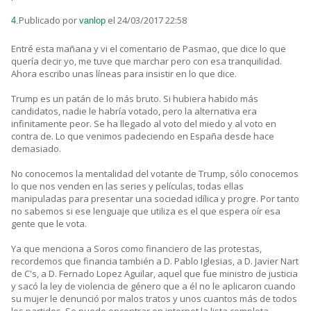
Publicado por
el 24/03/2017 22:58
4.
vanlop
Entré esta mañana y vi el comentario de Pasmao, que dice lo que
quería decir yo, me tuve que marchar pero con esa tranquilidad.
Ahora escribo unas líneas para insistir en lo que dice.
Trump es un patán de lo más bruto. Si hubiera habido más
candidatos, nadie le habría votado, pero la alternativa era
infinitamente peor. Se ha llegado al voto del miedo y al voto en
contra de. Lo que venimos padeciendo en España desde hace
demasiado.
No conocemos la mentalidad del votante de Trump, sólo conocemos
lo que nos venden en las series y películas, todas ellas
manipuladas para presentar una sociedad idílica y progre. Por tanto
no sabemos si ese lenguaje que utiliza es el que espera oír esa
gente que le vota.
Ya que menciona a Soros como financiero de las protestas,
recordemos que financia también a D. Pablo Iglesias, a D. Javier Nart
de C's, a D. Fernado Lopez Aguilar, aquel que fue ministro de justicia
y sacó la ley de violencia de género que a él no le aplicaron cuando
su mujer le denunció por malos tratos y unos cuantos más de todos