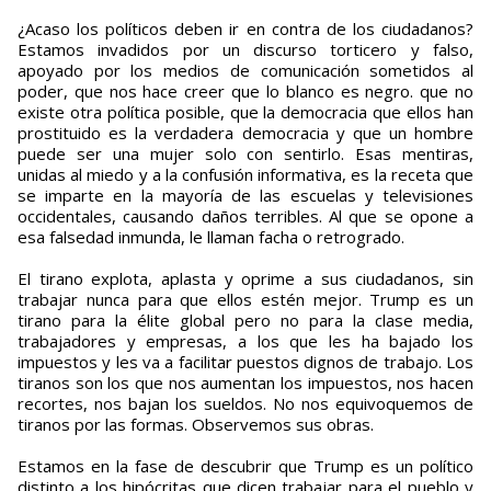
¿Acaso los políticos deben ir en contra de los ciudadanos?
Estamos invadidos por un discurso torticero y falso,
apoyado por los medios de comunicación sometidos al
poder, que nos hace creer que lo blanco es negro. que no
existe otra política posible, que la democracia que ellos han
prostituido es la verdadera democracia y que un hombre
puede ser una mujer solo con sentirlo. Esas mentiras,
unidas al miedo y a la confusión informativa, es la receta que
se imparte en la mayoría de las escuelas y televisiones
occidentales, causando daños terribles. Al que se opone a
esa falsedad inmunda, le llaman facha o retrogrado.
El tirano explota, aplasta y oprime a sus ciudadanos, sin
trabajar nunca para que ellos estén mejor. Trump es un
tirano para la élite global pero no para la clase media,
trabajadores y empresas, a los que les ha bajado los
impuestos y les va a facilitar puestos dignos de trabajo. Los
tiranos son los que nos aumentan los impuestos, nos hacen
recortes, nos bajan los sueldos. No nos equivoquemos de
tiranos por las formas. Observemos sus obras.
Estamos en la fase de descubrir que Trump es un político
distinto a los hipócritas que dicen trabajar para el pueblo y