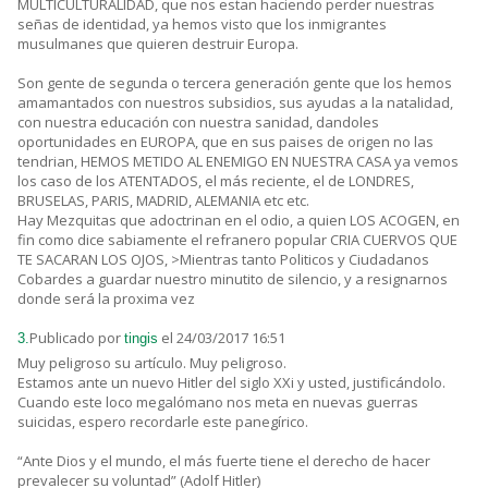
MULTICULTURALIDAD, que nos estan haciendo perder nuestras
señas de identidad, ya hemos visto que los inmigrantes
musulmanes que quieren destruir Europa.
Son gente de segunda o tercera generación gente que los hemos
amamantados con nuestros subsidios, sus ayudas a la natalidad,
con nuestra educación con nuestra sanidad, dandoles
oportunidades en EUROPA, que en sus paises de origen no las
tendrian, HEMOS METIDO AL ENEMIGO EN NUESTRA CASA ya vemos
los caso de los ATENTADOS, el más reciente, el de LONDRES,
BRUSELAS, PARIS, MADRID, ALEMANIA etc etc.
Hay Mezquitas que adoctrinan en el odio, a quien LOS ACOGEN, en
fin como dice sabiamente el refranero popular CRIA CUERVOS QUE
TE SACARAN LOS OJOS, >Mientras tanto Politicos y Ciudadanos
Cobardes a guardar nuestro minutito de silencio, y a resignarnos
donde será la proxima vez
Publicado por
el 24/03/2017 16:51
3.
tingis
Muy peligroso su artículo. Muy peligroso.
Estamos ante un nuevo Hitler del siglo XXi y usted, justificándolo.
Cuando este loco megalómano nos meta en nuevas guerras
suicidas, espero recordarle este panegírico.
“Ante Dios y el mundo, el más fuerte tiene el derecho de hacer
prevalecer su voluntad” (Adolf Hitler)