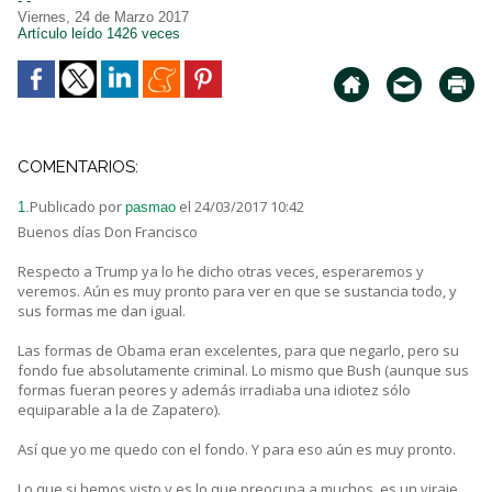
- -
Viernes, 24 de Marzo 2017
Artículo leído 1426 veces
COMENTARIOS:
Publicado por
el 24/03/2017 10:42
1.
pasmao
Buenos días Don Francisco
Respecto a Trump ya lo he dicho otras veces, esperaremos y
veremos. Aún es muy pronto para ver en que se sustancia todo, y
sus formas me dan igual.
Las formas de Obama eran excelentes, para que negarlo, pero su
fondo fue absolutamente criminal. Lo mismo que Bush (aunque sus
formas fueran peores y además irradiaba una idiotez sólo
equiparable a la de Zapatero).
Así que yo me quedo con el fondo. Y para eso aún es muy pronto.
Lo que si hemos visto y es lo que preocupa a muchos, es un viraje