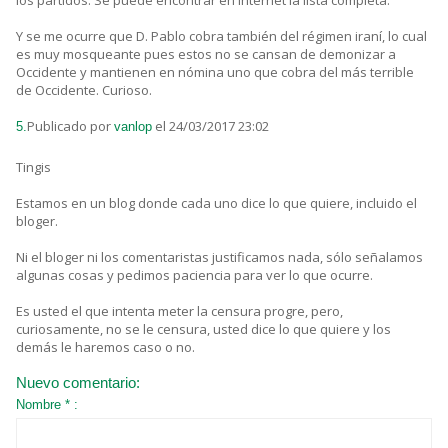
los partidos. Se puede encontrar en internet la lista completa.
Y se me ocurre que D. Pablo cobra también del régimen iraní, lo cual
es muy mosqueante pues estos no se cansan de demonizar a
Occidente y mantienen en nómina uno que cobra del más terrible
de Occidente. Curioso.
Publicado por
el 24/03/2017 23:02
5.
vanlop
Tingis
Estamos en un blog donde cada uno dice lo que quiere, incluido el
bloger.
Ni el bloger ni los comentaristas justificamos nada, sólo señalamos
algunas cosas y pedimos paciencia para ver lo que ocurre.
Es usted el que intenta meter la censura progre, pero,
curiosamente, no se le censura, usted dice lo que quiere y los
demás le haremos caso o no.
Nuevo comentario:
Nombre * :