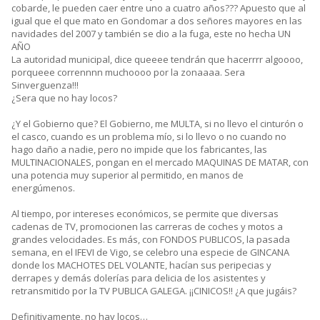
cobarde, le pueden caer entre uno a cuatro años??? Apuesto que al
igual que el que mato en Gondomar a dos señores mayores en las
navidades del 2007 y también se dio a la fuga, este no hecha UN
AÑO
La autoridad municipal, dice queeee tendrán que hacerrrr algoooo,
porqueee corrennnn muchoooo por la zonaaaa. Sera
Sinverguenza!!!
¿Sera que no hay locos?
¿Y el Gobierno que? El Gobierno, me MULTA, si no llevo el cinturón o
el casco, cuando es un problema mío, si lo llevo o no cuando no
hago daño a nadie, pero no impide que los fabricantes, las
MULTINACIONALES, pongan en el mercado MAQUINAS DE MATAR, con
una potencia muy superior al permitido, en manos de
energúmenos.
Al tiempo, por intereses económicos, se permite que diversas
cadenas de TV, promocionen las carreras de coches y motos a
grandes velocidades. Es más, con FONDOS PUBLICOS, la pasada
semana, en el IFEVI de Vigo, se celebro una especie de GINCANA
donde los MACHOTES DEL VOLANTE, hacían sus peripecias y
derrapes y demás dolerías para delicia de los asistentes y
retransmitido por la TV PUBLICA GALEGA. ¡¡CINICOS!! ¿A que jugáis?
Definitivamente, no hay locos…