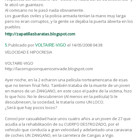
le atizó un guantazo.
Al comisario no le pasó nada obiviamente.
Los guardias civiles y la policia armada tenían la mano muy larga
pero no eran corruptos, y la gente se dejaba la puerta abierta en los
pueblos.
http://zapatillasbaratas.blogspot.com
Publicado por
el 14/05/2008 04:38
5.
VOLTAIRE-VIGO
VELOCIDAD E HIPOCRESIA
VOLTAIRE-VIGO
http://lacorrupcionquenosinvade.blogspot.com
Ayer noche, en la 2 echaron una película norteamericana de esas
que no tienen final feliz. También trataba de la muerte de un joven
en manos de un ZANGANO, en este caso el padre de la victima, hizo
lo que hizo. No le descubrieron (Al menos en la película) Si le
descubriesen, la sociedad, le trataría como UN LOCO.
¿Será que hay pocos locos?
Conocí por casualidad hace unos cuatro años a un joven de 27 que
acudía a la rehabilitación de su CUERPO DESTROZADO, por el
vehiculo que conducía a gran velocidad y adelantado una caravana
de coches UN ZANGANO, en la carretera de Cangas a Vigo.