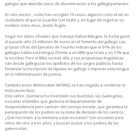
galego» que atiende casos de discriminación a los gallegoparlantes.
En seis meses , «sólo han recogido 19 casos, algunos como el de un
ciudadano al que la Guardia Civil multó y, en lugar de registrar su
nombre como Anxo, anotó Ángel».
Según los datos oficiales que maneja Galicia Bilingüe, la Xunta gastó
el pasado año 23 millones de euros en el fomento del gallego. Las
propias cifras del Ejecutivo de Touriño indican que el 91% de los
gallegos habla esta lengua (frente a un 68% que la lee y un 57% que
la escribe). Pero el BNG va más allá, y sus propuestas lingüísticas
van desde galleguizar los apellidos de los cargos públicos hasta
fomentar la inscripción de lápidas en gallego o imponer esta lengua
en la Administración de Justicia.
También estos demócratas del BNG se han negado a condenar el
Holocausto Nazi.
Este señor, Quintana ha inventado sus Ikastolas, las Galesgolas,
escuelas infantiles que gestiona el departamento de
Vicepresidencia pero carecen del consejo escolar, que garantiza la
participación de los padres en la toma de decisión de los centros.
¿Qué nos traen a la memoria estas escuelas? Son escuelas para
niños de cero a tres años. y buscan excluir a los padres de las
galeoscolas.