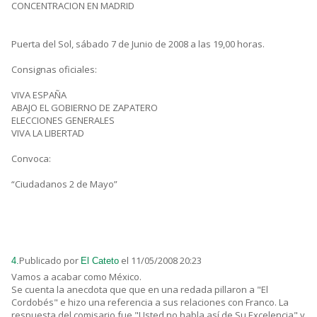
CONCENTRACION EN MADRID
Puerta del Sol, sábado 7 de Junio de 2008 a las 19,00 horas.
Consignas oficiales:
VIVA ESPAÑA
ABAJO EL GOBIERNO DE ZAPATERO
ELECCIONES GENERALES
VIVA LA LIBERTAD
Convoca:
“Ciudadanos 2 de Mayo”
Publicado por
el 11/05/2008 20:23
4.
El Cateto
Vamos a acabar como México.
Se cuenta la anecdota que que en una redada pillaron a "El
Cordobés" e hizo una referencia a sus relaciones con Franco. La
respuesta del comisario fue "Usted no habla así de Su Excelencia" y