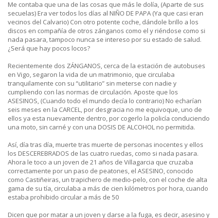
Me contaba que una de las cosas que más le dolía, (Aparte de sus
secuelas) Era ver todos los días al NIÑO DE PAPA (Ya que casi eran
vecinos del Calvario) Con otro potente coche, dándole brillo a los
discos en compañía de otros zánganos como el y riéndose como si
nada pasara, tampoco nunca se intereso por su estado de salud.
¿Será que hay pocos locos?
Recientemente dos ZÁNGANOS, cerca de la estación de autobuses
en Vigo, segaron la vida de un matrimonio, que circulaba
tranquilamente con su “utilitario” sin meterse con nadie y
cumpliendo con las normas de circulación. Aposte que los
ASESINOS, (Cuando todo el mundo decía lo contrario) No echarían
seis meses en la CARCEL, por desgracia no me equivoque, uno de
ellos ya esta nuevamente dentro, por cogerlo la policía conduciendo
una moto, sin carné y con una DOSIS DE ALCOHOL no permitida.
Así, día tras día, muerte tras muerte de personas inocentes y ellos
los DESCEREBRADOS de las cuatro ruedas, como si nada pasara.
Ahora le toco a un joven de 21 años de Villagarcia que cruzaba
correctamente por un paso de peatones, el ASESINO, conocido
como Castiñeiras, un trapichero de medio-pelo, con el coche de alta
gama de su tía, circulaba a más de cien kilómetros por hora, cuando
estaba prohibido circular a más de 50
Dicen que por matar a un joven y darse a la fuga, es decir, asesino y