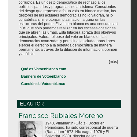
corruptos. Es un gesto democrático de rechazo a los
políticos, partidos y programas, no al sistema. Conscientes
del riesgo que representaría un voto en blanco masivo, los
gestores de las actuales democracias no lo valoran, ni lo
contabilizan, ni le otorgan plasmación alguna en las
estructuras del poder. El voto en blanco es una censura casi
inútil que sólo podemos realizar en las escasas ocasiones
que se abren las urnas. Esta bitácora abraza dos objetivos
principales: Valorar el peso del voto en blanco en las
democracias avanzadas y permitir a los ciudadanos libres
ejercer el derecho a la bofetada democrática de manera
permanente, a través de la difusión de información, opinión
y análisis.
[más]
Qué es Votoenblanco.com
Banners de Votoenblanco
Canción de Votoenblanco
EL AUTOR
Votoenblanco.com
Francisco Rubiales Moreno
1948, Villamartín (Cádiz). Doctor en
Periodismo, ha sido corresponsal de guerra
(Ramadam 1973, Nicaragua 1979 y El
Salvador 1980), director de las