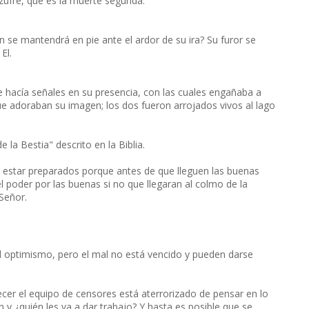
zufre, que es la muerte segunda.
én se mantendrá en pie ante el ardor de su ira? Su furor se
El.
que hacía señales en su presencia, con las cuales engañaba a
que adoraban su imagen; los dos fueron arrojados vivos al lago
la Bestia" descrito en la Biblia.
 estar preparados porque antes de que lleguen las buenas
l poder por las buenas si no que llegaran al colmo de la
 Señor.
el optimismo, pero el mal no está vencido y pueden darse
ecer el equipo de censores está aterrorizado de pensar en lo
 y ¿quién les va a dar trabajo? Y hasta es posible que se