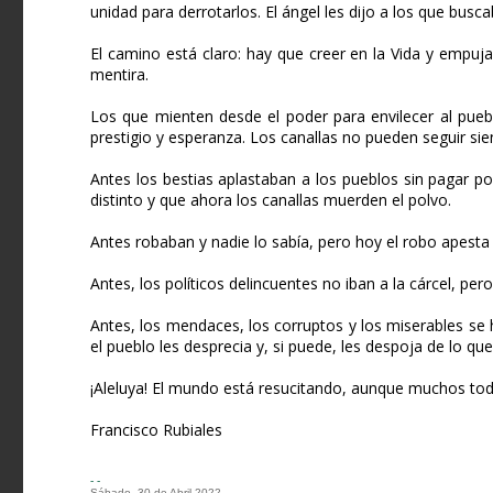
unidad para derrotarlos. El ángel les dijo a los que busc
El camino está claro: hay que creer en la Vida y empujar
mentira.
Los que mienten desde el poder para envilecer al pueb
prestigio y esperanza. Los canallas no pueden seguir si
Antes los bestias aplastaban a los pueblos sin pagar 
distinto y que ahora los canallas muerden el polvo.
Antes robaban y nadie lo sabía, pero hoy el robo apesta
Antes, los políticos delincuentes no iban a la cárcel, per
Antes, los mendaces, los corruptos y los miserables se
el pueblo les desprecia y, si puede, les despoja de lo qu
¡Aleluya! El mundo está resucitando, aunque muchos tod
Francisco Rubiales
- -
Sábado, 30 de Abril 2022