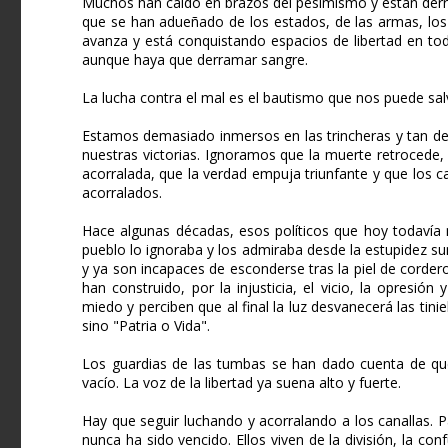
Muchos han caído en brazos del pesimismo y están derrot
que se han adueñado de los estados, de las armas, los 
avanza y está conquistando espacios de libertad en tod
aunque haya que derramar sangre.
La lucha contra el mal es el bautismo que nos puede sal
Estamos demasiado inmersos en las trincheras y tan de
nuestras victorias. Ignoramos que la muerte retrocede,
acorralada, que la verdad empuja triunfante y que los c
acorralados.
Hace algunas décadas, esos políticos que hoy todavía 
pueblo lo ignoraba y los admiraba desde la estupidez su
y ya son incapaces de esconderse tras la piel de corder
han construido, por la injusticia, el vicio, la opresió
miedo y perciben que al final la luz desvanecerá las tin
sino "Patria o Vida".
Los guardias de las tumbas se han dado cuenta de que 
vacío. La voz de la libertad ya suena alto y fuerte.
Hay que seguir luchando y acorralando a los canallas. P
nunca ha sido vencido. Ellos viven de la división, la c