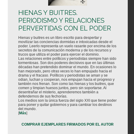
HIENAS Y BUITRES.
PERIODISMO Y RELACIONES
PERVERTIDAS CON EL PODER
Hienas y buitres es un libro escrito para despertar y
movilizar las conciencias dormidas e intoxicadas desde el
poder. Leerlo representa un vuelo rasante por encima de los
secretos de la comunicación moderna y de los recursos y
trucos que utiliza el poder para ejercer el dominio.
Las relaciones entre políticos y periodistas siempre han sido
tormentosas. Son dos poderes decisivos que en las últimas
décadas han pretendido dominar el mundo. En ocasiones lo
han mejorado, pero otras veces lo han empujado hacia el
drama y el fracaso. Políticos y periodistas se aman y se
odian, luchan y cooperan, nos empujan hacia el progreso y
también nos frenan. Son como las hienas y los buitres, que
comen y limpian huesos juntos, pero sin soportarse. Al
desentrañar el misterio, aprenderemos también a
defendernos de sus fechorías.
Los medios son la única fuerza del siglo XXI que tiene poder
para poner y quitar gobiernos y para cambiar los destinos
del mundo.
[
Más
]
COMPRAR EJEMPLARES FIRMADOS POR EL AUTOR