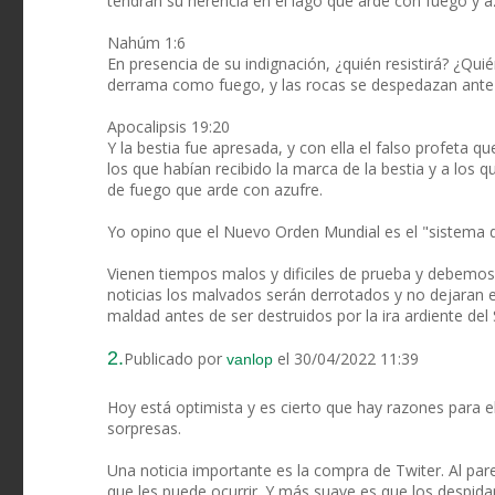
tendrán su herencia en el lago que arde con fuego y a
Nahúm 1:6
En presencia de su indignación, ¿quién resistirá? ¿Qui
derrama como fuego, y las rocas se despedazan ante 
Apocalipsis 19:20
Y la bestia fue apresada, y con ella el falso profeta 
los que habían recibido la marca de la bestia y a los 
de fuego que arde con azufre.
Yo opino que el Nuevo Orden Mundial es el "sistema de 
Vienen tiempos malos y dificiles de prueba y debemos
noticias los malvados serán derrotados y no dejaran e
maldad antes de ser destruidos por la ira ardiente del
2.
Publicado por
el 30/04/2022 11:39
vanlop
Hoy está optimista y es cierto que hay razones para 
sorpresas.
Una noticia importante es la compra de Twiter. Al par
que les puede ocurrir. Y más suave es que los despidan