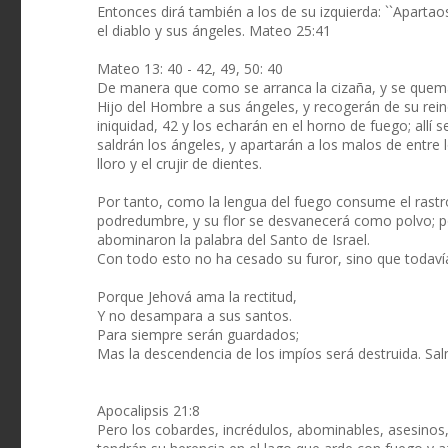
Entonces dirá también a los de su izquierda: ``Aparta
el diablo y sus ángeles. Mateo 25:41
Mateo 13: 40 - 42, 49, 50: 40
De manera que como se arranca la cizaña, y se quema en
Hijo del Hombre a sus ángeles, y recogerán de su rein
iniquidad, 42 y los echarán en el horno de fuego; allí será
saldrán los ángeles, y apartarán a los malos de entre l
lloro y el crujir de dientes.
Por tanto, como la lengua del fuego consume el rastroj
podredumbre, y su flor se desvanecerá como polvo; po
abominaron la palabra del Santo de Israel.
Con todo esto no ha cesado su furor, sino que todaví
Porque Jehová ama la rectitud,
Y no desampara a sus santos.
Para siempre serán guardados;
Mas la descendencia de los impíos será destruida. Sa
Apocalipsis 21:8
Pero los cobardes, incrédulos, abominables, asesinos,