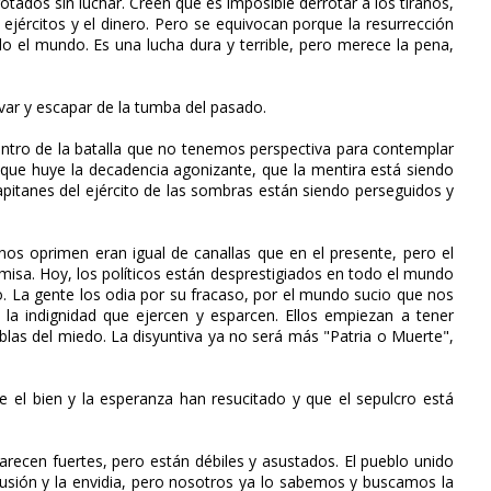
ados sin luchar. Creen que es imposible derrotar a los tiranos,
ejércitos y el dinero. Pero se equivocan porque la resurrección
o el mundo. Es una lucha dura y terrible, pero merece la pena,
var y escapar de la tumba del pasado.
ntro de la batalla que no tenemos perspectiva para contemplar
 que huye la decadencia agonizante, que la mentira está siendo
apitanes del ejército de las sombras están siendo perseguidos y
nos oprimen eran igual de canallas que en el presente, pero el
misa. Hoy, los políticos están desprestigiados en todo el mundo
o. La gente los odia por su fracaso, por el mundo sucio que nos
n y la indignidad que ejercen y esparcen. Ellos empiezan a tener
ieblas del miedo. La disyuntiva ya no será más "Patria o Muerte",
el bien y la esperanza han resucitado y que el sepulcro está
arecen fuertes, pero están débiles y asustados. El pueblo unido
onfusión y la envidia, pero nosotros ya lo sabemos y buscamos la