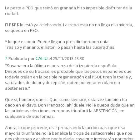
La peste a PEO que reinó en granada hizo imposible disfrutar de la
ciudad.
El P$P$ lo está ya celebrando. La trepa esta no no llega ni a mierda,
se queda en PEO.
Y lo que es peor. Puede llegar a presidir iberoporcunia.
Tras zp y mariano, el listón lo pasan hasta las cucarachas.
Publicado por
el 25/11/2013 13:30
7.
CALIU
"Susana era la última esperanza de la izquierda española.
Después de su fracaso, es probable que los pocos españoles que
todavía creían en la posible regeneración del PSOE tiren la toalla y,
saturados de dolor y decepción, opten por votar en blanco o
abstenerse."
Que sí, hombre, que sí. Que, como siempre, esta vez también ha
dado en el clavo. Don Francisco, ahí duele. No le quepa duda que en
las próximas elecciones europeas triunfará la ABSTENCIÓN, en
cualquiera de sus formas.
Ahora, lo que procede, es ir preparando la acción para que esa
mayoría triunfante no la banalice la tropa de saltacorrales que nos
desgobiernan y acaben por burlarla, cosa que intentarán por todos