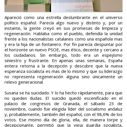
Apareció como una estrella deslumbrante en el universo
político español. Parecía algo nuevo y distinto y, por un
instante, la gente creyó en sus promesas de limpieza y
regeneración. Hablaba como el pueblo, defendía la unidad
frente a los nacionalistas catalanes como una española mas
y era la hija de un fontanero. Por fin parecía despuntar por
el horizonte un nuevo PSOE, mas ético, decente y cercano a
los ciudadanos. Sin embargo, todo era un espejismo
siniestro y frustrante. En apenas unas semanas, España
entera retorna a la decepción y descubre que la nueva
esperanza socialista es mas de lo mismo y que su liderazgo
no representa regeneración alguna sino únicamente un
relevo generacional.
Susana se ha suicidado. Y lo ha hecho rápidamente, para que
no queden dudas. El suicidio quedó escenificado en el
palacio de congresos de Granada, el sábado 23 de
noviembre, cuando fue elegida líder del socialismo andaluz
y, probablemente, también del español, con el 98,6% de los
votos. Ese mismo día de gloria, ella, de manera torpe y
decepcionante, permitió que la vieja guardia socialista,