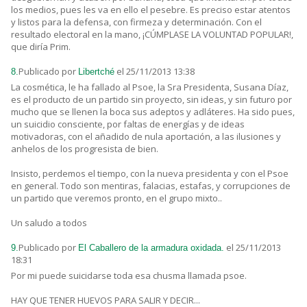
los medios, pues les va en ello el pesebre. Es preciso estar atentos
y listos para la defensa, con firmeza y determinación. Con el
resultado electoral en la mano, ¡CÚMPLASE LA VOLUNTAD POPULAR!,
que diría Prim.
Publicado por
el 25/11/2013 13:38
8.
Libertché
La cosmética, le ha fallado al Psoe, la Sra Presidenta, Susana Díaz,
es el producto de un partido sin proyecto, sin ideas, y sin futuro por
mucho que se llenen la boca sus adeptos y adláteres. Ha sido pues,
un suicidio consciente, por faltas de energías y de ideas
motivadoras, con el añadido de nula aportación, a las ilusiones y
anhelos de los progresista de bien.
Insisto, perdemos el tiempo, con la nueva presidenta y con el Psoe
en general. Todo son mentiras, falacias, estafas, y corrupciones de
un partido que veremos pronto, en el grupo mixto..
Un saludo a todos
Publicado por
el 25/11/2013
9.
El Caballero de la armadura oxidada.
18:31
Por mi puede suicidarse toda esa chusma llamada psoe.
HAY QUE TENER HUEVOS PARA SALIR Y DECIR...