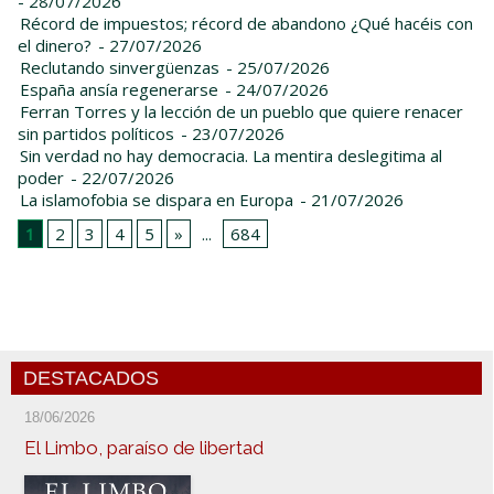
- 28/07/2026
Récord de impuestos; récord de abandono ¿Qué hacéis con
el dinero?
- 27/07/2026
Reclutando sinvergüenzas
- 25/07/2026
España ansía regenerarse
- 24/07/2026
Ferran Torres y la lección de un pueblo que quiere renacer
sin partidos políticos
- 23/07/2026
Sin verdad no hay democracia. La mentira deslegitima al
poder
- 22/07/2026
La islamofobia se dispara en Europa
- 21/07/2026
1
2
3
4
5
»
...
684
DESTACADOS
18/06/2026
El Limbo, paraíso de libertad