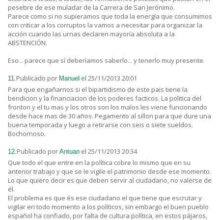
pesebre de ese muladar de la Carrera de San Jerónimo.
Parece como si no supieramos que toda la energía que consumimos
con criticar a los corruptos la vamos a necesitar para organizar la
acción cuando las urnas declaren mayoría absoluta a la
ABSTENCIÓN.
Eso... parece que sí deberíamos saberlo... y tenerlo muy presente.
Publicado por
el 25/11/2013 20:01
11.
Manuel
Para que engañarnos si el bipartidismo de este pais tiene la
bendicion y la financiacion de los poderes facticos. La politica del
fronton y el tu mas y los otros son los malos les viene funcionando
desde hace mas de 30 años. Pegamento al sillon para que dure una
buena temporada y luego a retirarse con seis o siete sueldos.
Bochornoso.
Publicado por
el 25/11/2013 20:34
12.
Antuan
Que todo el que entre en la política cobre lo mismo que en su
anterior trabajo y que se le vigile el patrimonio desde ese momento.
Lo que quiero decir es que deben servir al ciudadano, no valerse de
él.
El problema es que és ese ciudadano el que tiene que escrutar y
vigilar en todo momento a los políticos, sin embargo el buen pueblo
español ha confiado, por falta de cultura política, en estos pájaros,