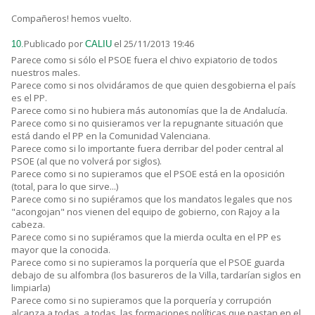
Compañeros! hemos vuelto.
Publicado por
el 25/11/2013 19:46
10.
CALIU
Parece como si sólo el PSOE fuera el chivo expiatorio de todos
nuestros males.
Parece como si nos olvidáramos de que quien desgobierna el país
es el PP.
Parece como si no hubiera más autonomías que la de Andalucía.
Parece como si no quisieramos ver la repugnante situación que
está dando el PP en la Comunidad Valenciana.
Parece como si lo importante fuera derribar del poder central al
PSOE (al que no volverá por siglos).
Parece como si no supieramos que el PSOE está en la oposición
(total, para lo que sirve...)
Parece como si no supiéramos que los mandatos legales que nos
"acongojan" nos vienen del equipo de gobierno, con Rajoy a la
cabeza.
Parece como si no supiéramos que la mierda oculta en el PP es
mayor que la conocida.
Parece como si no supieramos la porquería que el PSOE guarda
debajo de su alfombra (los basureros de la Villa, tardarían siglos en
limpiarla)
Parece como si no supieramos que la porquería y corrupción
alcanza a todas, a todas, las formaciones políticas que pastan en el