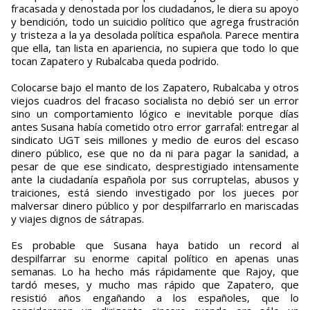
fracasada y denostada por los ciudadanos, le diera su apoyo
y bendición, todo un suicidio político que agrega frustración
y tristeza a la ya desolada política española. Parece mentira
que ella, tan lista en apariencia, no supiera que todo lo que
tocan Zapatero y Rubalcaba queda podrido.
Colocarse bajo el manto de los Zapatero, Rubalcaba y otros
viejos cuadros del fracaso socialista no debió ser un error
sino un comportamiento lógico e inevitable porque días
antes Susana había cometido otro error garrafal: entregar al
sindicato UGT seis millones y medio de euros del escaso
dinero público, ese que no da ni para pagar la sanidad, a
pesar de que ese sindicato, desprestigiado intensamente
ante la ciudadanía española por sus corruptelas, abusos y
traiciones, está siendo investigado por los jueces por
malversar dinero público y por despilfarrarlo en mariscadas
y viajes dignos de sátrapas.
Es probable que Susana haya batido un record al
despilfarrar su enorme capital político en apenas unas
semanas. Lo ha hecho más rápidamente que Rajoy, que
tardó meses, y mucho mas rápido que Zapatero, que
resistió años engañando a los españoles, que lo