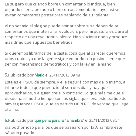
Le sugiero que cuando borre un comentario lo indique, bien
dejando el encabezado o bien con un comentario suyo, así se
evitan comentarios posteriores hablando de su "talante".
Al no ser mío el blog no puedo opinar sobre si se deben dejar
comentarios que inciten a la revolución, pero mi postura es clara al
respecto de una revolución violenta. No soluciona nada y produce
más dñao que supuestos beneficios.
Si queremos librarnos de la casta, cosa que al parecer queremos
unos cuatos ya que la gente sigue votando con pasión, tiene que
ser con mecanismos democráticos y con la ley en la mano.
Publicado por
el 25/11/2013 09:48
5.
Mario
Este es el PSOE de siempre, y ella seguirá con más de lo mismo, a
inflarse todo lo que pueda. total son dos días y hay que
aprovecharlos, o alguien creía lo contrario. Lo que más me duele
desde hace mucho tiempo son las siglas que lleva este partido de
sinvergüenzas, PSOE, que es partido OBRERO, de verdad que llega
al alma.
Publicado por
el 25/11/2013 09:54
6.
que pena para la "alhambra"
día bochornoso para los que se pasearon por la Alhambra este
sábado pasado.