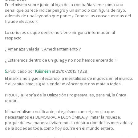
En el mismo sobre junto al logo de la compañia viene como una
señal que parece indicar peligro y un simbolo con figura de rayo,
además de una leyenda que pone: ¿ Conoce las consecuencias del
fraude eléctrico ?.
Lo curiosos es que dentro no viene ninguna información al
respecto.
¿ Amenaza velada ?, Amedrentamiento ?
¿ Estaremos dentro de un gulag y no nos hemos enterado ?
Publicado por
el 29/07/2015 18:28
5.
Krisnesh
El marxismo sigue infectando la mentalidad de muchos en el mundo.
Y el capitalismo, sigue siendo un cáncer que nos mata a todos.
PROUT, la Teoría de la Utilización Progresiva, es, para mí, la única
opción.
NI materialismo nulificante, ni egoísmo cancerígeno, lo que
necesitamos es DEMOCRACIA ECONÓMICA, y limitar la riqueza,
porque de esa manera evitaremos la destrucción de los mercados y
de la sociedad toda, como hoy ocurre en el mundo entero.