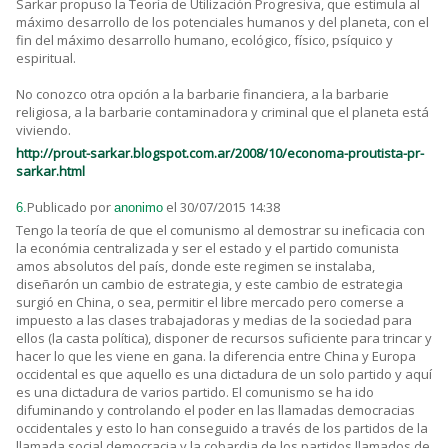
Sarkar propuso la Teoría de Utilización Progresiva, que estimula al
máximo desarrollo de los potenciales humanos y del planeta, con el
fin del máximo desarrollo humano, ecológico, físico, psíquico y
espiritual.
No conozco otra opción a la barbarie financiera, a la barbarie
religiosa, a la barbarie contaminadora y criminal que el planeta está
viviendo.
http://prout-sarkar.blogspot.com.ar/2008/10/economa-proutista-pr-
sarkar.html
Publicado por
el 30/07/2015 14:38
6.
anonimo
Tengo la teoría de que el comunismo al demostrar su ineficacia con
la económia centralizada y ser el estado y el partido comunista
amos absolutos del país, donde este regimen se instalaba,
diseñarón un cambio de estrategia, y este cambio de estrategia
surgió en China, o sea, permitir el libre mercado pero comerse a
impuesto a las clases trabajadoras y medias de la sociedad para
ellos (la casta política), disponer de recursos suficiente para trincar y
hacer lo que les viene en gana. la diferencia entre China y Europa
occidental es que aquello es una dictadura de un solo partido y aquí
es una dictadura de varios partido. El comunismo se ha ido
difuminando y controlando el poder en las llamadas democracias
occidentales y esto lo han conseguido a través de los partidos de la
llamada social democracia y la cobardia de los partidos llamados de