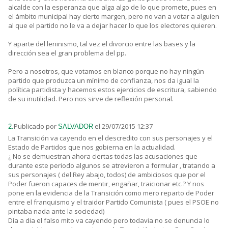
alcalde con la esperanza que alga algo de lo que promete, pues en
el ámbito municipal hay cierto margen, pero no van a votar a alguien
al que el partido no le va a dejar hacer lo que los electores quieren.
Y aparte del leninismo, tal vez el divorcio entre las bases y la
dirección sea el gran problema del pp.
Pero a nosotros, que votamos en blanco porque no hay ningún
partido que produzca un mínimo de confianza, nos da igual la
política partidista y hacemos estos ejercicios de escritura, sabiendo
de su inutilidad. Pero nos sirve de reflexión personal.
Publicado por
el 29/07/2015 12:37
2.
SALVADOR
La Transición va cayendo en el descredito con sus personajes y el
Estado de Partidos que nos gobierna en la actualidad.
¿ No se demuestran ahora ciertas todas las acusaciones que
durante este periodo algunos se atrevieron a formular , tratando a
sus personajes ( del Rey abajo, todos) de ambiciosos que por el
Poder fueron capaces de mentir, engañar, traicionar etc.? Y nos
pone en la evidencia de la Transición como mero reparto de Poder
entre el franquismo y el traidor Partido Comunista ( pues el PSOE no
pintaba nada ante la sociedad)
Día a dia el falso mito va cayendo pero todavia no se denuncia lo