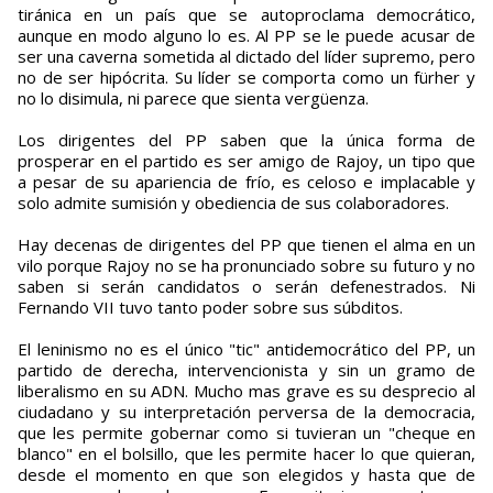
tiránica en un país que se autoproclama democrático,
aunque en modo alguno lo es. Al PP se le puede acusar de
ser una caverna sometida al dictado del líder supremo, pero
no de ser hipócrita. Su líder se comporta como un fürher y
no lo disimula, ni parece que sienta vergüenza.
Los dirigentes del PP saben que la única forma de
prosperar en el partido es ser amigo de Rajoy, un tipo que
a pesar de su apariencia de frío, es celoso e implacable y
solo admite sumisión y obediencia de sus colaboradores.
Hay decenas de dirigentes del PP que tienen el alma en un
vilo porque Rajoy no se ha pronunciado sobre su futuro y no
saben si serán candidatos o serán defenestrados. Ni
Fernando VII tuvo tanto poder sobre sus súbditos.
El leninismo no es el único "tic" antidemocrático del PP, un
partido de derecha, intervencionista y sin un gramo de
liberalismo en su ADN. Mucho mas grave es su desprecio al
ciudadano y su interpretación perversa de la democracia,
que les permite gobernar como si tuvieran un "cheque en
blanco" en el bolsillo, que les permite hacer lo que quieran,
desde el momento en que son elegidos y hasta que de