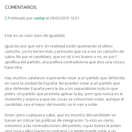
COMENTARIOS:
Publicado por
el 29/07/2015 10:21
1.
vanlop
Este es un caso claro de igualdad.
Igual da uno que otro. En realidad están quemando el último
cartucho, ya no tienen más y presumo que va a ser un cartucho de
salva. No por el candidato, que no sé si es bueno o no, es por l
apolítica del partido, una política contradictoria que dice una cosa y
hace otra.
Hay muchos catalanes esperando votar a un partido que defienda
en serio la unidad de España. No pueden votar a un partido que
dice defender España pero le da a los separatistas todo lo que
piden. Un partido que promete aplicar la ley, pero que nunca es el
momento y espera a que las cosas se solucionen solas. aunque el
candidato sea el mejor del mundo, no lo van a votar.
Dicen, pero cualquiera sabe, que los triunfos del candidato se
basan en criticar las políticas de inmigración. Si esto es cierto,
volvemos a las contradicciones del partido, cuyas bases le piden
una cosa y ellos hacen la contraria. La gente puede votar a un