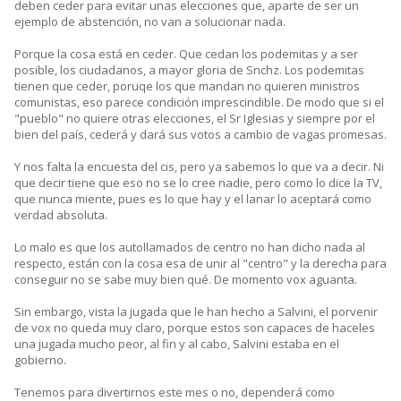
deben ceder para evitar unas elecciones que, aparte de ser un
ejemplo de abstención, no van a solucionar nada.
Porque la cosa está en ceder. Que cedan los podemitas y a ser
posible, los ciudadanos, a mayor gloria de Snchz. Los podemitas
tienen que ceder, poruqe los que mandan no quieren ministros
comunistas, eso parece condición imprescindible. De modo que si el
"pueblo" no quiere otras elecciones, el Sr Iglesias y siempre por el
bien del país, cederá y dará sus votos a cambio de vagas promesas.
Y nos falta la encuesta del cis, pero ya sabemos lo que va a decir. Ni
que decir tiene que eso no se lo cree nadie, pero como lo dice la TV,
que nunca miente, pues es lo que hay y el lanar lo aceptará como
verdad absoluta.
Lo malo es que los autollamados de centro no han dicho nada al
respecto, están con la cosa esa de unir al "centro" y la derecha para
conseguir no se sabe muy bien qué. De momento vox aguanta.
Sin embargo, vista la jugada que le han hecho a Salvini, el porvenir
de vox no queda muy claro, porque estos son capaces de haceles
una jugada mucho peor, al fin y al cabo, Salvini estaba en el
gobierno.
Tenemos para divertirnos este mes o no, dependerá como