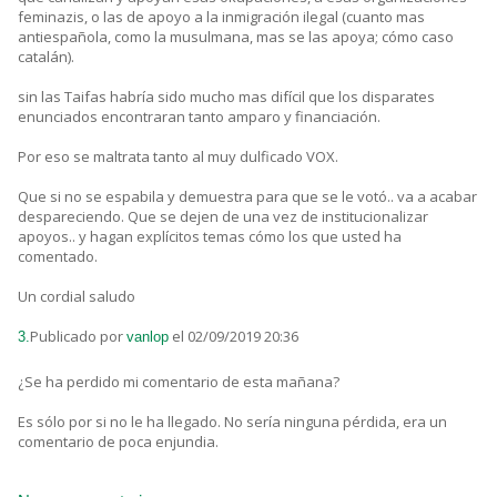
feminazis, o las de apoyo a la inmigración ilegal (cuanto mas
antiespañola, como la musulmana, mas se las apoya; cómo caso
catalán).
sin las Taifas habría sido mucho mas difícil que los disparates
enunciados encontraran tanto amparo y financiación.
Por eso se maltrata tanto al muy dulficado VOX.
Que si no se espabila y demuestra para que se le votó.. va a acabar
despareciendo. Que se dejen de una vez de institucionalizar
apoyos.. y hagan explícitos temas cómo los que usted ha
comentado.
Un cordial saludo
Publicado por
el 02/09/2019 20:36
3.
vanlop
¿Se ha perdido mi comentario de esta mañana?
Es sólo por si no le ha llegado. No sería ninguna pérdida, era un
comentario de poca enjundia.