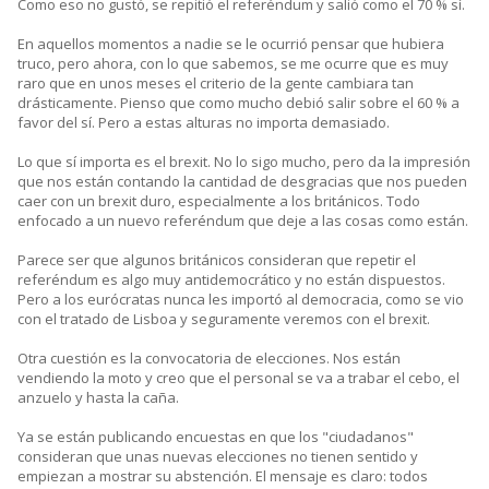
Como eso no gustó, se repitió el referéndum y salió como el 70 % sí.
En aquellos momentos a nadie se le ocurrió pensar que hubiera
truco, pero ahora, con lo que sabemos, se me ocurre que es muy
raro que en unos meses el criterio de la gente cambiara tan
drásticamente. Pienso que como mucho debió salir sobre el 60 % a
favor del sí. Pero a estas alturas no importa demasiado.
Lo que sí importa es el brexit. No lo sigo mucho, pero da la impresión
que nos están contando la cantidad de desgracias que nos pueden
caer con un brexit duro, especialmente a los británicos. Todo
enfocado a un nuevo referéndum que deje a las cosas como están.
Parece ser que algunos británicos consideran que repetir el
referéndum es algo muy antidemocrático y no están dispuestos.
Pero a los eurócratas nunca les importó al democracia, como se vio
con el tratado de Lisboa y seguramente veremos con el brexit.
Otra cuestión es la convocatoria de elecciones. Nos están
vendiendo la moto y creo que el personal se va a trabar el cebo, el
anzuelo y hasta la caña.
Ya se están publicando encuestas en que los "ciudadanos"
consideran que unas nuevas elecciones no tienen sentido y
empiezan a mostrar su abstención. El mensaje es claro: todos