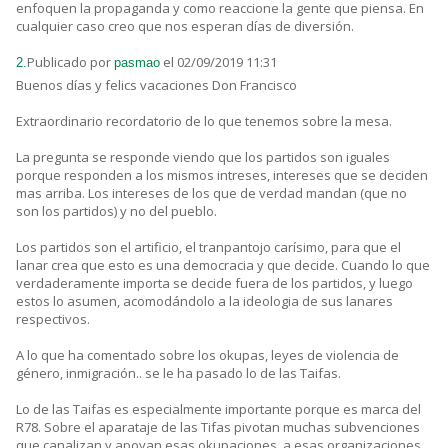
enfoquen la propaganda y como reaccione la gente que piensa. En
cualquier caso creo que nos esperan días de diversión.
Publicado por
el 02/09/2019 11:31
2.
pasmao
Buenos días y felics vacaciones Don Francisco
Extraordinario recordatorio de lo que tenemos sobre la mesa.
La pregunta se responde viendo que los partidos son iguales
porque responden a los mismos intreses, intereses que se deciden
mas arriba. Los intereses de los que de verdad mandan (que no
son los partidos) y no del pueblo.
Los partidos son el artificio, el tranpantojo carísimo, para que el
lanar crea que esto es una democracia y que decide. Cuando lo que
verdaderamente importa se decide fuera de los partidos, y luego
estos lo asumen, acomodándolo a la ideologia de sus lanares
respectivos.
A lo que ha comentado sobre los okupas, leyes de violencia de
género, inmigración.. se le ha pasado lo de las Taifas.
Lo de las Taifas es especialmente importante porque es marca del
R78. Sobre el aparataje de las Tifas pivotan muchas subvenciones
que canalizan y apoyan esas okupaciones, a esas organizaciones