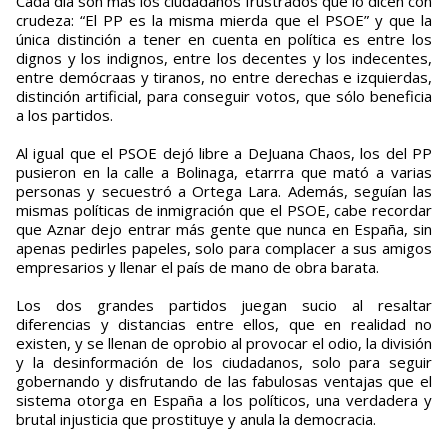
Cada día son más los ciudadanos frustrados que lo dicen con
crudeza: “El PP es la misma mierda que el PSOE” y que la
única distinción a tener en cuenta en política es entre los
dignos y los indignos, entre los decentes y los indecentes,
entre demócraas y tiranos, no entre derechas e izquierdas,
distinción artificial, para conseguir votos, que sólo beneficia
a los partidos.
Al igual que el PSOE dejó libre a DeJuana Chaos, los del PP
pusieron en la calle a Bolinaga, etarrra que mató a varias
personas y secuestró a Ortega Lara. Además, seguían las
mismas políticas de inmigración que el PSOE, cabe recordar
que Aznar dejo entrar más gente que nunca en España, sin
apenas pedirles papeles, solo para complacer a sus amigos
empresarios y llenar el país de mano de obra barata.
Los dos grandes partidos juegan sucio al resaltar
diferencias y distancias entre ellos, que en realidad no
existen, y se llenan de oprobio al provocar el odio, la división
y la desinformación de los ciudadanos, solo para seguir
gobernando y disfrutando de las fabulosas ventajas que el
sistema otorga en España a los políticos, una verdadera y
brutal injusticia que prostituye y anula la democracia.