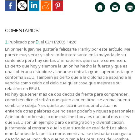
COMENTARIOS:
Publicado por
el 02/11/2005 14:26
1.
D.
En primer lugar, me gustaría felicitarte Franky por este artículo. Me
parece muy veraz y sobre todo interesante en la mayoría de su
contenido pero hay ciertas afirmaciones que no me convencen.
Es cierto que hoy y siempre la unión ha hecho la fuerza y que es
una soberana estupidez alinearse contra la gran superpotecia que
conforma EEUU. También es cierto que a la diplomacia española le
vendría como caído del cielo cualquier cosa que mejorase su
relación con EEUU.
No hay que tener más de dos dedos de frente para comprender,
como bien dice el refrán que quien a buen árbol se arrima, buena
sombra le cobija. Y es que la política internacional actual no
entiende otras palabras que no sean poderío y riqueza personales.
A pesar de todo esto, lo que más me choca es que aquí nos dices
que EEUU son un ejemplo claro de integración y diversificación.
Justamente al contrario que lo que sucede en realidad: Los altos
mandatarios de la política norteamericana se desharían con gusto
de todo aquel individuo que no cumpla los requisitos del Hombre