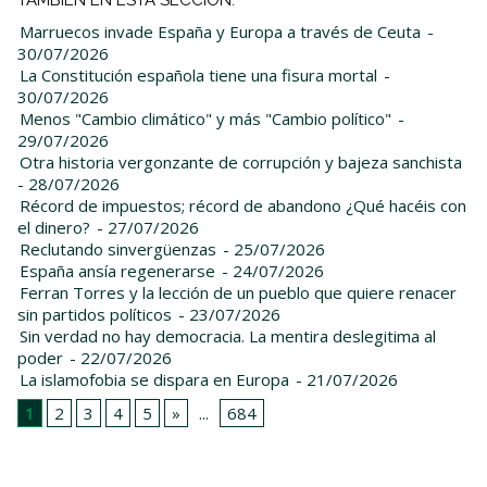
Marruecos invade España y Europa a través de Ceuta
-
30/07/2026
La Constitución española tiene una fisura mortal
-
30/07/2026
Menos "Cambio climático" y más "Cambio político"
-
29/07/2026
Otra historia vergonzante de corrupción y bajeza sanchista
- 28/07/2026
Récord de impuestos; récord de abandono ¿Qué hacéis con
el dinero?
- 27/07/2026
Reclutando sinvergüenzas
- 25/07/2026
España ansía regenerarse
- 24/07/2026
Ferran Torres y la lección de un pueblo que quiere renacer
sin partidos políticos
- 23/07/2026
Sin verdad no hay democracia. La mentira deslegitima al
poder
- 22/07/2026
La islamofobia se dispara en Europa
- 21/07/2026
1
2
3
4
5
»
...
684