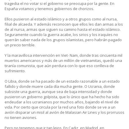
tragedia el no votar si el gobierno se preocupa por la gente. En
España votamos y tenemos gobiernos de chorizos.
Ellos pusieron al estado islámico y a otros grupos como al nursa,
filial de alcaeda. Y además reconocen que ellos les dan armas a los
de al nursa, armas que siguen su camino hasta el estado islámico.
Seguramente cuando la guerra acabe, los sirios y los iraquíes no
querrán saber nada de los grupos islamistas, pero habrán pagado
un precio terrible.
Y la maravillosa intervención en Viet- Nam, donde tras cincuenta mil
muertos americanos y más de un millón de vietnamitas, quedó una
tiranía comunista, que aún perdura con lo que eso conlleva de
sufrimiento.
O Libia, donde se ha pasado de un estado razonable a un estado
fallido y donde muere cada día mucha gente. O Ucrania, donde
subsiste una guerra, aunque sea de baja intensidad y donde
pusieron un gobierno golpista, que lo único que ha hecho ha sido
endeudar a los ucranianos por muchos años, bajando el nivel de
vida. Por cierto que circula por la red una foto donde se ve a un
avión disparar un misil al avión de Malasian Air Lines y los prorrusos
no tienen aviones.
Pero no tenemos que ir tan lejos. En Cadiz, en Madrid, en