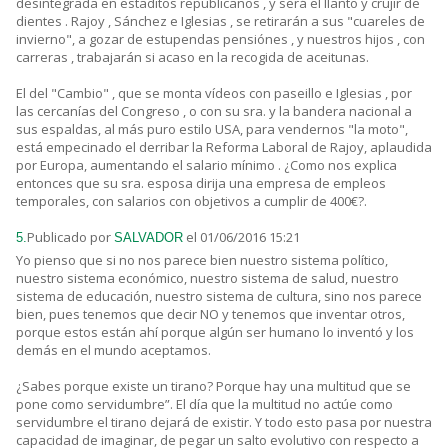
desintegrada en estaditos republicanos , y será el llanto y crujir de
dientes . Rajoy , Sánchez e Iglesias , se retirarán a sus "cuareles de
invierno", a gozar de estupendas pensiónes , y nuestros hijos , con
carreras , trabajarán si acaso en la recogida de aceitunas.
El del "Cambio" , que se monta vídeos con paseillo e Iglesias , por
las cercanías del Congreso , o con su sra. y la bandera nacional a
sus espaldas, al más puro estilo USA, para vendernos "la moto",
está empecinado el derribar la Reforma Laboral de Rajoy, aplaudida
por Europa, aumentando el salario mínimo . ¿Como nos explica
entonces que su sra. esposa dirija una empresa de empleos
temporales, con salarios con objetivos a cumplir de 400€?.
Publicado por
el 01/06/2016 15:21
5.
SALVADOR
Yo pienso que si no nos parece bien nuestro sistema político,
nuestro sistema económico, nuestro sistema de salud, nuestro
sistema de educación, nuestro sistema de cultura, sino nos parece
bien, pues tenemos que decir NO y tenemos que inventar otros,
porque estos están ahí porque algún ser humano lo inventó y los
demás en el mundo aceptamos.
¿Sabes porque existe un tirano? Porque hay una multitud que se
pone como servidumbre”. El día que la multitud no actúe como
servidumbre el tirano dejará de existir. Y todo esto pasa por nuestra
capacidad de imaginar, de pegar un salto evolutivo con respecto a