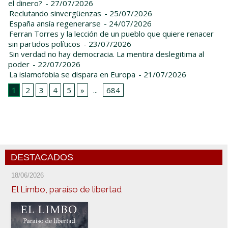
el dinero?
- 27/07/2026
Reclutando sinvergüenzas
- 25/07/2026
España ansía regenerarse
- 24/07/2026
Ferran Torres y la lección de un pueblo que quiere renacer
sin partidos políticos
- 23/07/2026
Sin verdad no hay democracia. La mentira deslegitima al
poder
- 22/07/2026
La islamofobia se dispara en Europa
- 21/07/2026
1
2
3
4
5
»
...
684
DESTACADOS
18/06/2026
El Limbo, paraíso de libertad