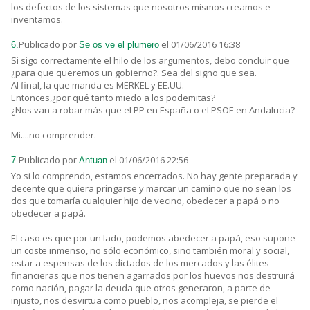
los defectos de los sistemas que nosotros mismos creamos e
inventamos.
Publicado por
el 01/06/2016 16:38
6.
Se os ve el plumero
Si sigo correctamente el hilo de los argumentos, debo concluir que
¿para que queremos un gobierno?. Sea del signo que sea.
Al final, la que manda es MERKEL y EE.UU.
Entonces,¿por qué tanto miedo a los podemitas?
¿Nos van a robar más que el PP en España o el PSOE en Andalucia?
Mi....no comprender.
Publicado por
el 01/06/2016 22:56
7.
Antuan
Yo si lo comprendo, estamos encerrados. No hay gente preparada y
decente que quiera pringarse y marcar un camino que no sean los
dos que tomaría cualquier hijo de vecino, obedecer a papá o no
obedecer a papá.
El caso es que por un lado, podemos abedecer a papá, eso supone
un coste inmenso, no sólo económico, sino también moral y social,
estar a espensas de los dictados de los mercados y las élites
financieras que nos tienen agarrados por los huevos nos destruirá
como nación, pagar la deuda que otros generaron, a parte de
injusto, nos desvirtua como pueblo, nos acompleja, se pierde el