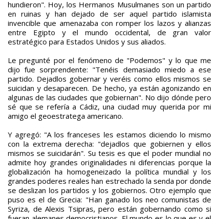
hundieron". Hoy, los Hermanos Musulmanes son un partido
en ruinas y han dejado de ser aquel partido islamista
invencible que amenazaba con romper los lazos y alianzas
entre Egipto y el mundo occidental, de gran valor
estratégico para Estados Unidos y sus aliados.
Le pregunté por el fenómeno de "Podemos" y lo que me
dijo fue sorprendente: "Tenéis demasiado miedo a ese
partido. Dejadlos gobernar y veréis como ellos mismos se
suicidan y desaparecen. De hecho, ya están agonizando en
algunas de las ciudades que gobiernan". No dijo dónde pero
sé que se refería a Cádiz, una ciudad muy querida por mi
amigo el geoestratega americano.
Y agregó: "A los franceses les estamos diciendo lo mismo
con la extrema derecha: "dejadlos que gobiernen y ellos
mismos se suicidarán". Su tesis es que el poder mundial no
admite hoy grandes originalidades ni diferencias porque la
globalización ha homogeneizado la política mundial y los
grandes poderes reales han estrechado la senda por donde
se deslizan los partidos y los gobiernos. Otro ejemplo que
puso es el de Grecia: "Han ganado los neo comunistas de
Syriza, de Alexis Tsipras, pero están gobernando como si
fueran alemanes democristianos. El mundo es lo que es y el