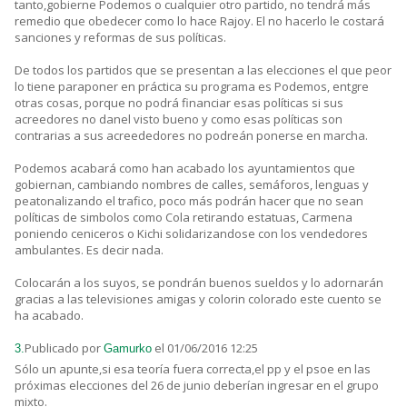
tanto,gobierne Podemos o cualquier otro partido, no tendrá más
remedio que obedecer como lo hace Rajoy. El no hacerlo le costará
sanciones y reformas de sus políticas.
De todos los partidos que se presentan a las elecciones el que peor
lo tiene paraponer en práctica su programa es Podemos, entgre
otras cosas, porque no podrá financiar esas políticas si sus
acreedores no danel visto bueno y como esas políticas son
contrarias a sus acreededores no podreán ponerse en marcha.
Podemos acabará como han acabado los ayuntamientos que
gobiernan, cambiando nombres de calles, semáforos, lenguas y
peatonalizando el trafico, poco más podrán hacer que no sean
políticas de simbolos como Cola retirando estatuas, Carmena
poniendo ceniceros o Kichi solidarizandose con los vendedores
ambulantes. Es decir nada.
Colocarán a los suyos, se pondrán buenos sueldos y lo adornarán
gracias a las televisiones amigas y colorin colorado este cuento se
ha acabado.
Publicado por
el 01/06/2016 12:25
3.
Gamurko
Sólo un apunte,si esa teoría fuera correcta,el pp y el psoe en las
próximas elecciones del 26 de junio deberían ingresar en el grupo
mixto.