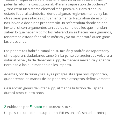
piden la reforma constitucional. ¿Para la separación de poderes?
¿Para crear un sistema electoral más justo? No. Para crear un
estado federal, asimétrico, donde algunas regiones manden y las
otras sean parasitadas convenientemente. Naturalmente eso no
nos lo van a decir, nos presentarán un referéndum donde se nos
invite al si, con argumentos tan sabios como que los que mandan
saben lo que hacen y como los referéndum se hacen para ganarlos,
tendremos estado federal asimétrico y ya no importará quien gane
las elecciones.
Los podemitas habrán cumplido su misión y podrán desaparecer y
si me apuran, ciudadanos también. La gente de izquierdas volverá a
votar al psoe y la de derechas al pp, de manera mecánica y apática.
Pero eso a los que mandan no les importa.
Además, con la ruina y las leyes progresistas que nos impondrán,
quedaremos en manos de los poderes extranjeros definitivamente.
Casi entran ganas de votar al pp, al menos la ficción de España
durará otros cuatro años.
Publicado por
el 01/06/2016 10:59
2.
El nardo
Un país con una deuda superior al PIB es un país sin soberania, por