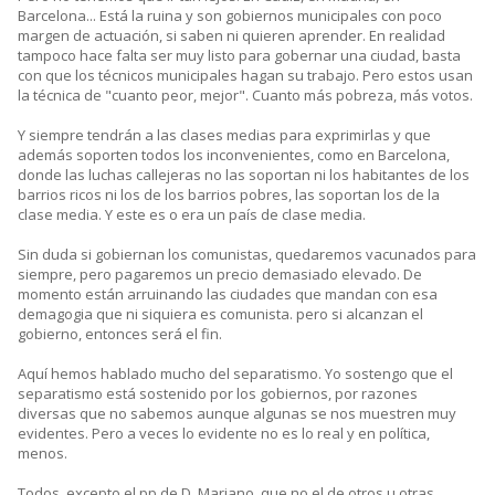
Barcelona... Está la ruina y son gobiernos municipales con poco
margen de actuación, si saben ni quieren aprender. En realidad
tampoco hace falta ser muy listo para gobernar una ciudad, basta
con que los técnicos municipales hagan su trabajo. Pero estos usan
la técnica de "cuanto peor, mejor". Cuanto más pobreza, más votos.
Y siempre tendrán a las clases medias para exprimirlas y que
además soporten todos los inconvenientes, como en Barcelona,
donde las luchas callejeras no las soportan ni los habitantes de los
barrios ricos ni los de los barrios pobres, las soportan los de la
clase media. Y este es o era un país de clase media.
Sin duda si gobiernan los comunistas, quedaremos vacunados para
siempre, pero pagaremos un precio demasiado elevado. De
momento están arruinando las ciudades que mandan con esa
demagogia que ni siquiera es comunista. pero si alcanzan el
gobierno, entonces será el fin.
Aquí hemos hablado mucho del separatismo. Yo sostengo que el
separatismo está sostenido por los gobiernos, por razones
diversas que no sabemos aunque algunas se nos muestren muy
evidentes. Pero a veces lo evidente no es lo real y en política,
menos.
Todos, excepto el pp de D. Mariano, que no el de otros u otras,