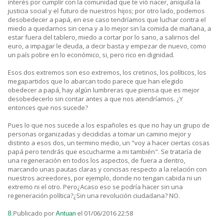
interés por cumplir con la comunidad que te vió nacer, aniquila la
justicia social y el futuro de nuestros hijos; por otro lado, podemos
desobedecer a papá, en ese caso tendríamos que luchar contra el
miedo a quedarnos sin cena y a lo mejor sin la comida de mañana, a
estar fuera del tablero, miedo a cortar por lo sano, a salirnos del
euro, a impagar le deuda, a decir basta y empezar de nuevo, como
un país pobre en lo económico, si, pero rico en dignidad.
Esos dos extremos son eso extremos, los cretinos, los políticos, los
megapartidos que lo abarcan todo parece que han elegido
obedecer a papá, hay algún lumbreras que piensa que es mejor
desobedecerlo sin contar antes a que nos atendríamos. ¿Y
entonces que nos sucede?
Pues lo que nos sucede a los españoles es que no hay un grupo de
personas organizadas y decididas a tomar un camino mejor y
distinto a esos dos, un termino medio, un "voy a hacer ciertas cosas
papá pero tendrás que escucharme a mi también". Se trataría de
una regeneración en todos los aspectos, de fuera a dentro,
marcando unas pautas claras y concisas respecto a la relación con
nuestros acreedores, por ejemplo, donde no tengan cabida ni un
extremo ni el otro. Pero¿Acaso eso se podría hacer sin una
regeneración política?¿Sin una revolución ciudadana? NO.
Publicado por
el 01/06/2016 22:58
8.
Antuan