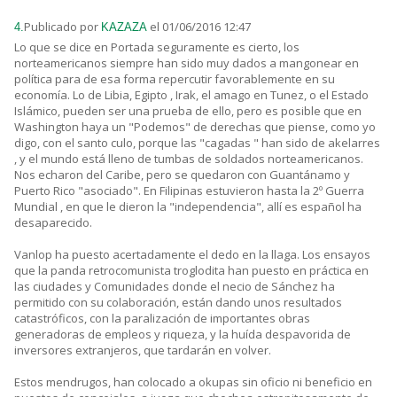
Publicado por
el 01/06/2016 12:47
4.
KAZAZA
Lo que se dice en Portada seguramente es cierto, los
norteamericanos siempre han sido muy dados a mangonear en
política para de esa forma repercutir favorablemente en su
economía. Lo de Libia, Egipto , Irak, el amago en Tunez, o el Estado
Islámico, pueden ser una prueba de ello, pero es posible que en
Washington haya un "Podemos" de derechas que piense, como yo
digo, con el santo culo, porque las "cagadas " han sido de akelarres
, y el mundo está lleno de tumbas de soldados norteamericanos.
Nos echaron del Caribe, pero se quedaron con Guantánamo y
Puerto Rico "asociado". En Filipinas estuvieron hasta la 2º Guerra
Mundial , en que le dieron la "independencia", allí es español ha
desaparecido.
Vanlop ha puesto acertadamente el dedo en la llaga. Los ensayos
que la panda retrocomunista troglodita han puesto en práctica en
las ciudades y Comunidades donde el necio de Sánchez ha
permitido con su colaboración, están dando unos resultados
catastróficos, con la paralización de importantes obras
generadoras de empleos y riqueza, y la huída despavorida de
inversores extranjeros, que tardarán en volver.
Estos mendrugos, han colocado a okupas sin oficio ni beneficio en