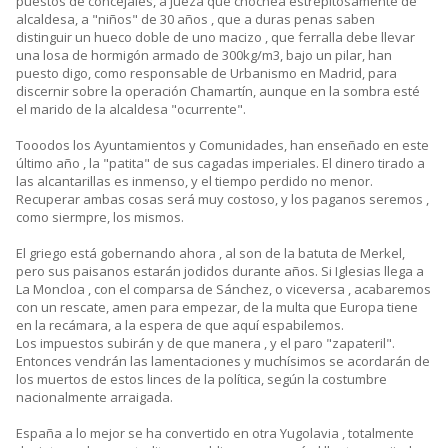
puestos de concejales, a jueza que chochea estrepitosamente de
alcaldesa, a "niños" de 30 años , que a duras penas saben
distinguir un hueco doble de uno macizo , que ferralla debe llevar
una losa de hormigón armado de 300kg/m3, bajo un pilar, han
puesto digo, como responsable de Urbanismo en Madrid, para
discernir sobre la operación Chamartín, aunque en la sombra esté
el marido de la alcaldesa "ocurrente".
Tooodos los Ayuntamientos y Comunidades, han enseñado en este
último año , la "patita" de sus cagadas imperiales. El dinero tirado a
las alcantarillas es inmenso, y el tiempo perdido no menor.
Recuperar ambas cosas será muy costoso, y los paganos seremos ,
como siermpre, los mismos.
El griego está gobernando ahora , al son de la batuta de Merkel,
pero sus paisanos estarán jodidos durante años. Si Iglesias llega a
La Moncloa , con el comparsa de Sánchez, o viceversa , acabaremos
con un rescate, amen para empezar, de la multa que Europa tiene
en la recámara, a la espera de que aquí espabilemos.
Los impuestos subirán y de que manera , y el paro "zapateril".
Entonces vendrán las lamentaciones y muchísimos se acordarán de
los muertos de estos linces de la política, según la costumbre
nacionalmente arraigada.
España a lo mejor se ha convertido en otra Yugolavia , totalmente