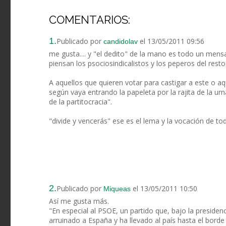
COMENTARIOS:
1.
Publicado por
el 13/05/2011 09:56
candidolav
me gusta.... y "el dedito" de la mano es todo un mensa
piensan los psociosindicalistos y los peperos del resto
A aquellos que quieren votar para castigar a este o aqu
según vaya entrando la papeleta por la rajita de la ur
de la partitocracia".
"divide y vencerás" ese es el lema y la vocación de to
2.
Publicado por
el 13/05/2011 10:50
Miqueas
Así me gusta más.
"En especial al PSOE, un partido que, bajo la presiden
arruinado a España y ha llevado al país hasta el borde 