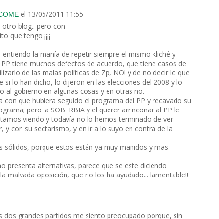
el 13/05/2011 11:55
 COME
otro blog.. pero con
to que tengo ¡¡¡¡
o entiendo la manía de repetir siempre el mismo kliché y
el PP tiene muchos defectos de acuerdo, que tiene casos de
izarlo de las malas políticas de Zp, NO! y de no decir lo que
si lo han dicho, lo dijeron en las elecciones del 2008 y lo
do al gobierno en algunas cosas y en otras no.
aba con que hubiera seguido el programa del PP y recavado su
ograma; pero la SOBERBIA y el querer arrinconar al PP le
o estamos viendo y todavía no lo hemos terminado de ver
, y con su sectarismo, y en ir a lo suyo en contra de la
as sólidos, porque estos están ya muy manidos y mas
.
 presenta alternativas, parece que se este diciendo
 la malvada oposición, que no los ha ayudado... lamentable!!
s dos grandes partidos me siento preocupado porque, sin