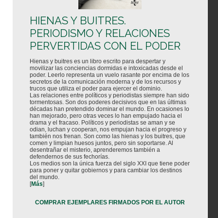
HIENAS Y BUITRES.
PERIODISMO Y RELACIONES
PERVERTIDAS CON EL PODER
Hienas y buitres es un libro escrito para despertar y
movilizar las conciencias dormidas e intoxicadas desde el
poder. Leerlo representa un vuelo rasante por encima de los
secretos de la comunicación moderna y de los recursos y
trucos que utiliza el poder para ejercer el dominio.
Las relaciones entre políticos y periodistas siempre han sido
tormentosas. Son dos poderes decisivos que en las últimas
décadas han pretendido dominar el mundo. En ocasiones lo
han mejorado, pero otras veces lo han empujado hacia el
drama y el fracaso. Políticos y periodistas se aman y se
odian, luchan y cooperan, nos empujan hacia el progreso y
también nos frenan. Son como las hienas y los buitres, que
comen y limpian huesos juntos, pero sin soportarse. Al
desentrañar el misterio, aprenderemos también a
defendernos de sus fechorías.
Los medios son la única fuerza del siglo XXI que tiene poder
para poner y quitar gobiernos y para cambiar los destinos
del mundo.
[
Más
]
COMPRAR EJEMPLARES FIRMADOS POR EL AUTOR