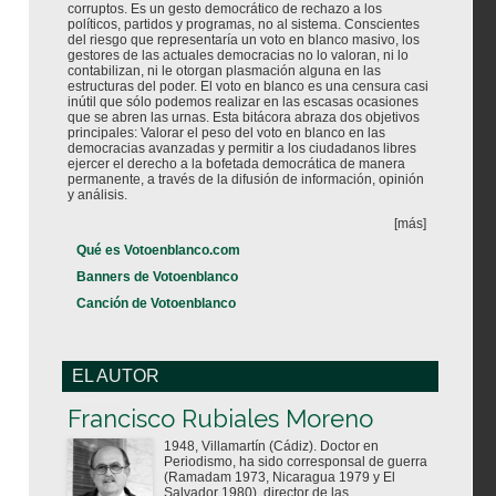
corruptos. Es un gesto democrático de rechazo a los
políticos, partidos y programas, no al sistema. Conscientes
del riesgo que representaría un voto en blanco masivo, los
gestores de las actuales democracias no lo valoran, ni lo
contabilizan, ni le otorgan plasmación alguna en las
estructuras del poder. El voto en blanco es una censura casi
inútil que sólo podemos realizar en las escasas ocasiones
que se abren las urnas. Esta bitácora abraza dos objetivos
principales: Valorar el peso del voto en blanco en las
democracias avanzadas y permitir a los ciudadanos libres
ejercer el derecho a la bofetada democrática de manera
permanente, a través de la difusión de información, opinión
y análisis.
[más]
Qué es Votoenblanco.com
Banners de Votoenblanco
Canción de Votoenblanco
EL AUTOR
Votoenblanco.com
Francisco Rubiales Moreno
1948, Villamartín (Cádiz). Doctor en
Periodismo, ha sido corresponsal de guerra
(Ramadam 1973, Nicaragua 1979 y El
Salvador 1980), director de las