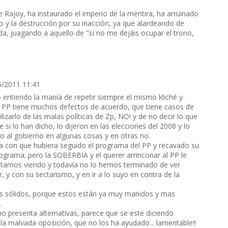
de Rajoy, ha instaurado el imperio de la mentira, ha arruinado
so y la destrucción por su inacción, ya que alardeando de
da, juagando a aquello de "si no me dejáis ocupar el trono,
5/2011 11:41
o entiendo la manía de repetir siempre el mismo kliché y
el PP tiene muchos defectos de acuerdo, que tiene casos de
izarlo de las malas políticas de Zp, NO! y de no decir lo que
si lo han dicho, lo dijeron en las elecciones del 2008 y lo
do al gobierno en algunas cosas y en otras no.
aba con que hubiera seguido el programa del PP y recavado su
ograma; pero la SOBERBIA y el querer arrinconar al PP le
o estamos viendo y todavía no lo hemos terminado de ver
, y con su sectarismo, y en ir a lo suyo en contra de la
as sólidos, porque estos están ya muy manidos y mas
.
 presenta alternativas, parece que se este diciendo
 la malvada oposición, que no los ha ayudado... lamentable!!