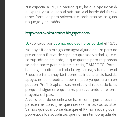
"En especial al PP, un partido que, bajo la oposición 
a España y ha llevado al país hasta el borde del fraca
tener fórmulas para solventar el problema se las guar
no juego y os jodéis."
http://hartokokoteraino.blogspot.com/
3.
Publicado por
el 13/0
que no, que eso no es verdad
No soy afiliado ni sigo consigna alguna del PP pero n
pretender a fuerza de repetirlo que sea verdad. Que 
corrupción de acuerdo, lo que queráis pero responsabil
se debe hacer para salir de la crisis, TAMPOCO. Porque 
han seguido diciendo toda la legislatura, y han apoya
Zapatero tenia muy fácil como salir de la crisis bast
apoyo, no se lo podría haber negado ya que era su pr
pueden. Prefirió aplicar sus recetas y el resultado l
porque el sigue erre que erre, perseverando en el error
mayoría del pais.
A ver si cuando se critica se hace con argumentos m
parecen las consignas que interesan a los socioslistos
Vamos que cuando se dice que el PP no ayuda y que no
pobrecitos los socialistas que no han tenido ayuda de