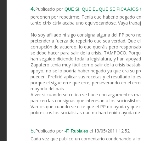
4.
Publicado por
QUE SI, QUE EL QUE SE PICA AJOS
perdonen por repetirme. Tenía que haberlo pegado en 
tanto ctrlx ctrlv acaba uno equivocandose. Vaya trabaji
No soy afiliado ni sigo consigna alguna del PP pero n
pretender a fuerza de repetirlo que sea verdad. Que 
corrupción de acuerdo, lo que queráis pero responsabil
se debe hacer para salir de la crisis, TAMPOCO. Porque 
han seguido diciendo toda la legislatura, y han apoya
Zapatero tenia muy fácil como salir de la crisis bast
apoyo, no se lo podría haber negado ya que era su pr
pueden. Prefirió aplicar sus recetas y el resultado l
porque el sigue erre que erre, perseverando en el error
mayoría del pais.
A ver si cuando se critica se hace con argumentos m
parecen las consignas que interesan a los socioslistos
Vamos que cuando se dice que el PP no ayuda y que no
pobrecitos los socialistas que no han tenido ayuda de
5.
Publicado por
el 13/05/2011 12:52
-F. Rubiales
Cada vez que publico un comentario condenando a lo