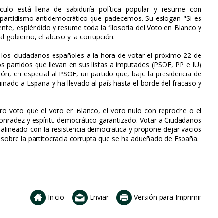
tículo está llena de sabiduría política popular y resume con
bipartidismo antidemocrático que padecemos. Su eslogan "Si es
nte, espléndido y resume toda la filosofía del Voto en Blanco y
l gobierno, el abuso y la corrupción.
de los ciudadanos españoles a la hora de votar el próximo 22 de
s partidos que llevan en sus listas a imputados (PSOE, PP e IU)
ón, en especial al PSOE, un partido que, bajo la presidencia de
uinado a España y ha llevado al país hasta el borde del fracaso y
o voto que el Voto en Blanco, el Voto nulo con reproche o el
radez y espíritu democrático garantizado. Votar a Ciudadanos
 alineado con la resistencia democrática y propone dejar vacios
 sobre la partitocracia corrupta que se ha adueñado de España.
Inicio
Enviar
Versión para Imprimir