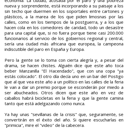
economía. La ciudad, acosada por el paro y una pobreza
nueva y sorprendente, está incorporando a su paisaje a los
sin techo que duermen en los soportales entre cartones y
plásticos, a la marea de los que piden limosnas por las
calles, como en los tiempos de la postguerra, y a los que
hacen cola en los comedores de caridad, todo un desastre
para una capital que, si no fuera porque tiene casi 200.000
funcionarios al servicio de los gobiernos regional y central,
sería una ciudad más africana que europea, la campeona
indiscutible del paro en España y Europa.
Pero la gente se lo toma con cierta alegría y, a pesar del
drama, se hacen chistes. Alguién dice que este año toca
beber Manzanilla "El Hacendado", que con una copa "ya
estás colocado". El otro día decía uno en un bar del Postigo
que al que vea este año a un político en las calles de la feria
le van a dar un premio porque se esconderán por miedo a
ser abucheados. Otros dicen que este año en vez de
caballos habrá bicicletas en la feria y que la gente camina
tanto que está adelgazando como nunca.
Ya hay unas "sevillanas de la crisis" que, seguramente, se
convertirán en el éxito del año. Si quiere escucharlas en
"primicia", mire el "video" de la cabecera.