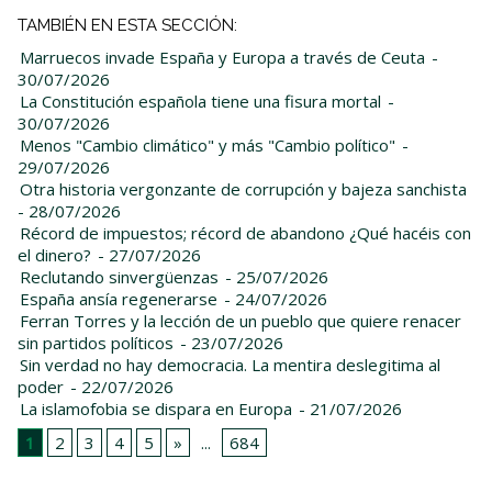
TAMBIÉN EN ESTA SECCIÓN:
Marruecos invade España y Europa a través de Ceuta
-
30/07/2026
La Constitución española tiene una fisura mortal
-
30/07/2026
Menos "Cambio climático" y más "Cambio político"
-
29/07/2026
Otra historia vergonzante de corrupción y bajeza sanchista
- 28/07/2026
Récord de impuestos; récord de abandono ¿Qué hacéis con
el dinero?
- 27/07/2026
Reclutando sinvergüenzas
- 25/07/2026
España ansía regenerarse
- 24/07/2026
Ferran Torres y la lección de un pueblo que quiere renacer
sin partidos políticos
- 23/07/2026
Sin verdad no hay democracia. La mentira deslegitima al
poder
- 22/07/2026
La islamofobia se dispara en Europa
- 21/07/2026
1
2
3
4
5
»
...
684