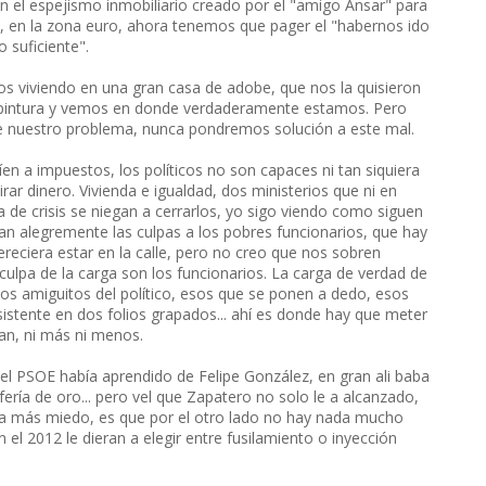
on el espejismo inmobiliario creado por el "amigo Ansar" para
 en la zona euro, ahora tenemos que pager el "habernos ido
o suficiente".
viviendo en una gran casa de adobe, que nos la quisieron
 pintura y vemos en donde verdaderamente estamos. Pero
e nuestro problema, nunca pondremos solución a este mal.
fríen a impuestos, los políticos no son capaces ni tan siquiera
irar dinero. Vivienda e igualdad, dos ministerios que ni en
de crisis se niegan a cerrarlos, yo sigo viendo como siguen
an alegremente las culpas a los pobres funcionarios, que hay
eciera estar en la calle, pero no creo que nos sobren
 culpa de la carga son los funcionarios. La carga de verdad de
los amiguitos del político, esos que se ponen a dedo, esos
istente en dos folios grapados... ahí es donde hay que meter
tan, ni más ni menos.
el PSOE había aprendido de Felipe González, en gran ali baba
fería de oro... pero vel que Zapatero no solo le a alcanzado,
da más miedo, es que por el otro lado no hay nada mucho
l 2012 le dieran a elegir entre fusilamiento o inyección