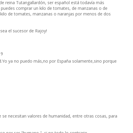
 reina Tutangallardón, ser español está todavía más
 puedes comprar un kilo de tomates, de manzanas o de
el kilo de tomates, manzanas o naranjas por menos de dos
ea el sucesor de Rajoy!
19
ad.Yo ya no puedo más,no por España solamente,sino porque
e se necesitan valores de humanidad, entre otras cosas, para
o por ser "humano ", si no todo lo contrario.