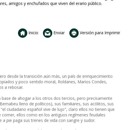
iares, amigos y enchufados que viven del erario público.
Inicio
Enviar
Versión para Imprimir
o desde la transición aún más, un país de enriquecimiento
propiados y poco sentido moral, Roldanes, Marios Condes,
os a rebosar.
a base de ahogar a los otros dos tercios, pero precisamente
Bernabeu lleno de políticos), sus familiares, sus acólitos, sus
"el ciudadano español vive de lujo", claro ellos no tienen que
de comer, ellos como en los antiguos regímenes feudales
de a pie paga sus trenes de vida con sangre y sudor.