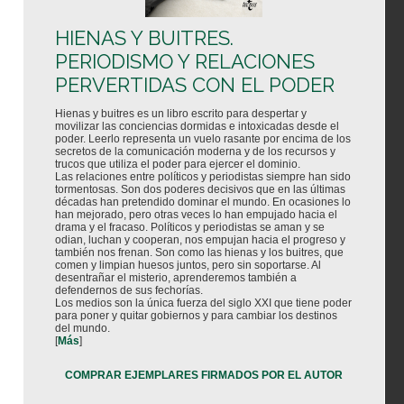
HIENAS Y BUITRES.
PERIODISMO Y RELACIONES
PERVERTIDAS CON EL PODER
Hienas y buitres es un libro escrito para despertar y
movilizar las conciencias dormidas e intoxicadas desde el
poder. Leerlo representa un vuelo rasante por encima de los
secretos de la comunicación moderna y de los recursos y
trucos que utiliza el poder para ejercer el dominio.
Las relaciones entre políticos y periodistas siempre han sido
tormentosas. Son dos poderes decisivos que en las últimas
décadas han pretendido dominar el mundo. En ocasiones lo
han mejorado, pero otras veces lo han empujado hacia el
drama y el fracaso. Políticos y periodistas se aman y se
odian, luchan y cooperan, nos empujan hacia el progreso y
también nos frenan. Son como las hienas y los buitres, que
comen y limpian huesos juntos, pero sin soportarse. Al
desentrañar el misterio, aprenderemos también a
defendernos de sus fechorías.
Los medios son la única fuerza del siglo XXI que tiene poder
para poner y quitar gobiernos y para cambiar los destinos
del mundo.
[
Más
]
COMPRAR EJEMPLARES FIRMADOS POR EL AUTOR