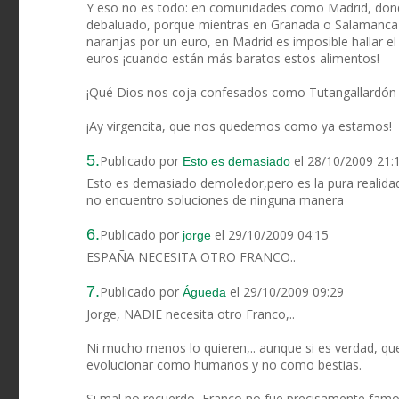
Y eso no es todo: en comunidades como Madrid, donde
debaluado, porque mientras en Granada o Salamanca
naranjas por un euro, en Madrid es imposible hallar 
euros ¡cuando están más baratos estos alimentos!
¡Qué Dios nos coja confesados como Tutangallardón s
¡Ay virgencita, que nos quedemos como ya estamos!
5.
Publicado por
el 28/10/2009 21:
Esto es demasiado
Esto es demasiado demoledor,pero es la pura realid
no encuentro soluciones de ninguna manera
6.
Publicado por
el 29/10/2009 04:15
jorge
ESPAÑA NECESITA OTRO FRANCO..
7.
Publicado por
el 29/10/2009 09:29
Águeda
Jorge, NADIE necesita otro Franco,..
Ni mucho menos lo quieren,.. aunque si es verdad, qu
evolucionar como humanos y no como bestias.
Si mal no recuerdo, Franco no fue precisamente famos