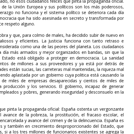
ado, no esos ciudadanos felices que pinta la propaganda oficial.
de la Unión Europea y sus políticos son los más poderosos,
derazgo no funciona y el sistema político se deteriora cada día
ocracia que ha sido asesinada en secreto y transformada por
ce respeto alguno.
bra y que, para colmo de males, ha decidido subir de nuevo en
aliosos y eficientes. La Justicia funciona con tanto retraso e
 considerada como una de las peores del planeta. Los ciudadanos
a día más armados y mejor organizados en bandas, sin que la
 Estado está obligado a proteger en democracia. La sanidad
ientos de millones a sus proveedores y ya está por detrás de
ades están sucias, las carreteras mal mantenidas, la riqueza mal
siendo aplastada por un gobierno cuya politica está causando la
os de miles de empresas desaparecidas y cientos de miles de
roducción y los servicios. El gobierno, incapaz de generar
sempleados y pobres, generando inseguridad y desconsuelo en la
que pinta la propaganda oficial: España ostenta un vergonzante
avance de la pobreza, la prostitución, el fracaso escolar, el
encarcelada y avance del crimen y de la delincuencia. España es
ticos y también en crecimiento desproporcionado del Estado, que
, si a los tres millones de funcionarios existentes se agrega la