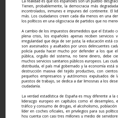
La realidad es que los españoles son un pueblo desgraci
Tienen, probablemente, la democracia más degradada 
incontrolados, inmunes e impunes del continente. El li
más. Los ciudadanos creen cada día menos en una dem
los políticos en una oligocracia de partidos que no mere
A cambio de los impuestos desmedidos que el Estado co
plena crisis, los españoles apenas reciben servicios v
irregularidad que deja de ser justa; la educación está
son asesinados y asaltados por unos delincuentes cad
policía pueda hacer mucho por defender a los que el
pública, orgullo del sistema, no tiene dinero, debe c
muchos servicios sanitarios públicos europeos. Las ciud
distribuida, el país mal gobernado y la economía está 
destrucción masiva del tejido productivo, con cient
pequeños empresarios y autónomos expulsados de la p
puestos de trabajo, se dedica a dar limosnas a los de
ciudadanía.
La verdad estadística de España es muy diferente a la 
liderazgo europeo en capítulos como el desempleo, el 
tráfico y consumo de drogas, el alcoholismo, población 
líder en coches oficiales, en privilegios para sus polí
hoy cuenta con casi tres millones y medio de servidores