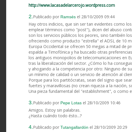
http://www.lacasadelarcerojo.wordpress.com
2.
Publicado por
el 28/10/2009 09:44
Ramsés
Hay otros indicios, que sin ser tan evidentes como los 
emplear términos como "post"), dicen del abuso contra
son los servicios públicos los peores, sino también l
ofreciendo como producto "estrella" el ADSL de 10 m
Europa Occidental se ofrecen 50 megas a mitad de pre
espalda a Timofónica y ha buscado otras preferencias
los antiguos monopolios de telecomunicaciones en E
tras la liberalización del sector. ¿Cómo lo ha conseg
y ahogando a la competencia por otro: Ninguno de sus 
un mínimo de calidad o un servicio de atención al clie
Porque para los partitócratas, sean del signo que se
fuertes y maravillosas (no crean riqueza a la nación, 
Una pieza fundamental del "establishment", o como e
3.
Publicado por
el 28/10/2009 10:46
Pepe Lotas
Amigos. Estoy sin palabras.
¿Hasta cuándo todo ésto...?
4.
Publicado por
el 28/10/2009 20:29
Tutangallardón