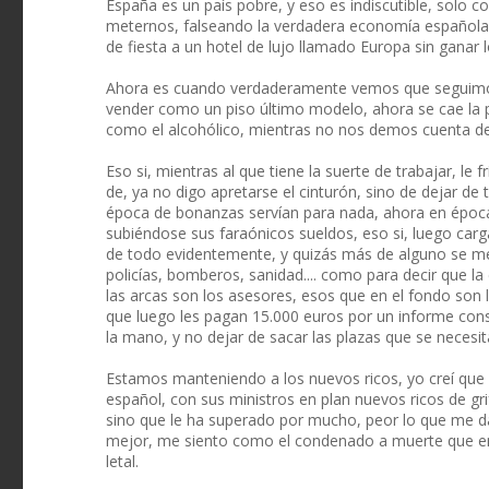
España es un país pobre, y eso es indiscutible, solo c
meternos, falseando la verdadera economía española,
de fiesta a un hotel de lujo llamado Europa sin ganar l
Ahora es cuando verdaderamente vemos que seguimos 
vender como un piso último modelo, ahora se cae la
como el alcohólico, mientras no nos demos cuenta d
Eso si, mientras al que tiene la suerte de trabajar, le 
de, ya no digo apretarse el cinturón, sino de dejar de t
época de bonanzas servían para nada, ahora en época 
subiéndose sus faraónicos sueldos, eso si, luego carg
de todo evidentemente, y quizás más de alguno se mer
policías, bomberos, sanidad.... como para decir que la
las arcas son los asesores, esos que en el fondo son 
que luego les pagan 15.000 euros por un informe cons
la mano, y no dejar de sacar las plazas que se necesi
Estamos manteniendo a los nuevos ricos, yo creí que 
español, con sus ministros en plan nuevos ricos de gri
sino que le ha superado por mucho, peor lo que me 
mejor, me siento como el condenado a muerte que en e
letal.