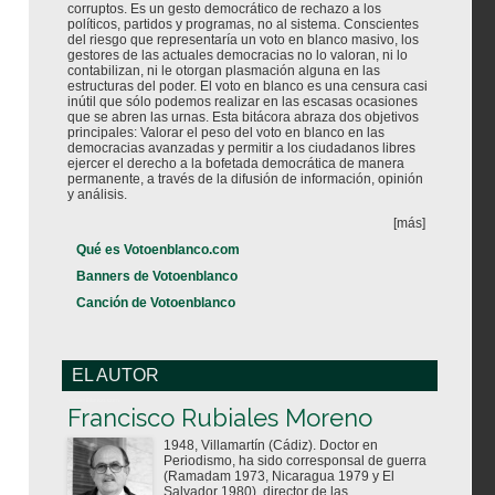
corruptos. Es un gesto democrático de rechazo a los
políticos, partidos y programas, no al sistema. Conscientes
del riesgo que representaría un voto en blanco masivo, los
gestores de las actuales democracias no lo valoran, ni lo
contabilizan, ni le otorgan plasmación alguna en las
estructuras del poder. El voto en blanco es una censura casi
inútil que sólo podemos realizar en las escasas ocasiones
que se abren las urnas. Esta bitácora abraza dos objetivos
principales: Valorar el peso del voto en blanco en las
democracias avanzadas y permitir a los ciudadanos libres
ejercer el derecho a la bofetada democrática de manera
permanente, a través de la difusión de información, opinión
y análisis.
[más]
Qué es Votoenblanco.com
Banners de Votoenblanco
Canción de Votoenblanco
EL AUTOR
Votoenblanco.com
Francisco Rubiales Moreno
1948, Villamartín (Cádiz). Doctor en
Periodismo, ha sido corresponsal de guerra
(Ramadam 1973, Nicaragua 1979 y El
Salvador 1980), director de las