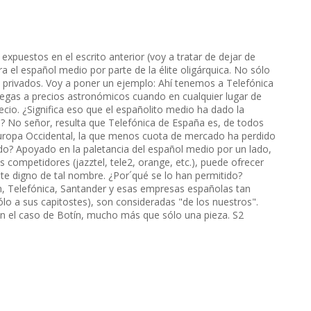
expuestos en el escrito anterior (voy a tratar de dejar de
 el español medio por parte de la élite oligárquica. No sólo
os privados. Voy a poner un ejemplo: Ahí tenemos a Telefónica
egas a precios astronómicos cuando en cualquier lugar de
cio. ¿Significa eso que el españolito medio ha dado la
? No señor, resulta que Telefónica de España es, de todos
uropa Occidental, la que menos cuota de mercado ha perdido
uido? Apoyado en la paletancia del español medio por un lado,
competidores (jazztel, tele2, orange, etc.), puede ofrecer
nte digno de tal nombre. ¿Por´qué se lo han permitido?
an, Telefónica, Santander y esas empresas españolas tan
sólo a sus capitostes), son consideradas "de los nuestros".
n el caso de Botín, mucho más que sólo una pieza. S2