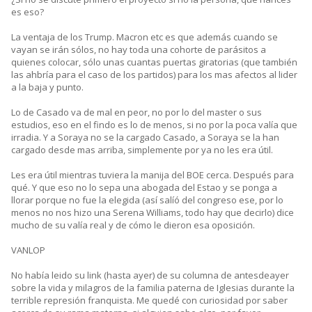
es eso?
La ventaja de los Trump. Macron etc es que además cuando se
vayan se irán sólos, no hay toda una cohorte de parásitos a
quienes colocar, sólo unas cuantas puertas giratorias (que también
las ahbría para el caso de los partidos) para los mas afectos al lider
a la baja y punto.
Lo de Casado va de mal en peor, no por lo del master o sus
estudios, eso en el findo es lo de menos, si no por la poca valía que
irradia. Y a Soraya no se la cargado Casado, a Soraya se la han
cargado desde mas arriba, simplemente por ya no les era útil.
Les era útil mientras tuviera la manija del BOE cerca. Después para
qué. Y que eso no lo sepa una abogada del Estao y se ponga a
llorar porque no fue la elegida (así salíó del congreso ese, por lo
menos no nos hizo una Serena Williams, todo hay que decirlo) dice
mucho de su valía real y de cómo le dieron esa oposición.
VANLOP
No había leido su link (hasta ayer) de su columna de antesdeayer
sobre la vida y milagros de la familia paterna de Iglesias durante la
terrible represión franquista. Me quedé con curiosidad por saber