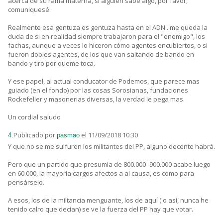
acerca de su rama materna, si alguien sabe algo, por favor,
comuniquesé.
Realmente esa gentuza es gentuza hasta en el ADN.. me queda la
duda de si en realidad siempre trabajaron para el "enemigo", los
fachas, aunque a veces lo hiceron cómo agentes encubiertos, o si
fueron dobles agentes, de los que van saltando de bando en
bando y tiro por queme toca.
Y ese papel, al actual conducator de Podemos, que parece mas
guiado (en el fondo) por las cosas Sorosianas, fundaciones
Rockefeller y masonerias diversas, la verdad le pega mas.
Un cordial saludo
Publicado por
el 11/09/2018 10:30
4.
pasmao
Y que no se me sulfuren los militantes del PP, alguno decente habrá.
Pero que un partido que presumía de 800.000- 900.000 acabe luego
en 60.000, la mayoría cargos afectos a al causa, es como para
pensárselo.
A esos, los de la miltancia menguante, los de aquí ( o así, nunca he
tenido calro que decían) se ve la fuerza del PP hay que votar.