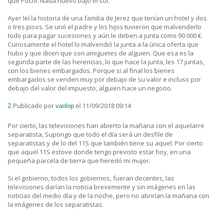
que Puchi. Nada nuevo bajo el sol.
Ayer leí la historia de una familia de Jerez que tenían un hotel y dos
o tres pisos. Se urió el padre y los hijos tuvieron que malvenderlo
todo para pagar sucesiones y aún le deben a junta como 90 000 €.
Curiosamente el hotel lo malvendió la junta a la única oferta que
hubo y que dicen que son amiguetes de alguien. Que esa es la
segunda parte de las herencias, lo que hace la junta, les 17 juntas,
con los bienes embargados. Porque si al final los bienes
embargados se venden muy por debajo de su valor e incluso por
debajo del valor del impuesto, alguien hace un negocio.
Publicado por
el 11/09/2018 09:14
2.
vanlop
Por cierto, las televisiones han abierto la mañana con el aquelarre
separatista, Supongo que todo el día será un desfile de
separatistas y de lo del 11S que también tiene su aquel. Por cierto
que aquel 11S estove donde tengo previsto estar hoy, en una
pequeña parcela de tierra que heredó mi mujer.
Si el gobierno, todos los gobiernos, fueran decentes, las
televisiones darían la noticia brevemente y sin imágenes en las
noticias del medio día y de la noche, pero no abrirían la mañana con
la imágenes de los separatistas.