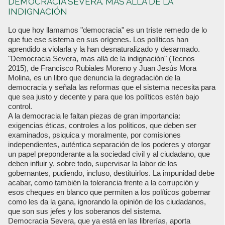
DEMOCRACIA SEVERA. MÁS ALLÁ DE LA
INDIGNACIÓN
Lo que hoy llamamos "democracia" es un triste remedo de lo
que fue ese sistema en sus orígenes. Los políticos han
aprendido a violarla y la han desnaturalizado y desarmado.
"Democracia Severa, mas allá de la indignación" (Tecnos
2015), de Francisco Rubiales Moreno y Juan Jesús Mora
Molina, es un libro que denuncia la degradación de la
democracia y señala las reformas que el sistema necesita para
que sea justo y decente y para que los políticos estén bajo
control.
A la democracia le faltan piezas de gran importancia:
exigencias éticas, controles a los políticos, que deben ser
examinados, psiquica y moralmente, por comisiones
independientes, auténtica separación de los poderes y otorgar
un papel preponderante a la sociedad civil y al ciudadano, que
deben influir y, sobre todo, supervisar la labor de los
gobernantes, pudiendo, incluso, destituirlos. La impunidad debe
acabar, como también la tolerancia frente a la corrupción y
esos cheques en blanco que permiten a los políticos gobernar
como les da la gana, ignorando la opinión de los ciudadanos,
que son sus jefes y los soberanos del sistema.
Democracia Severa, que ya está en las librerías, aporta