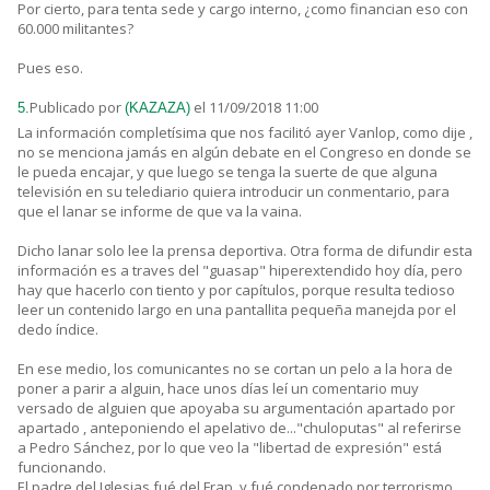
Por cierto, para tenta sede y cargo interno, ¿como financian eso con
60.000 militantes?
Pues eso.
Publicado por
el 11/09/2018 11:00
5.
(KAZAZA)
La información completísima que nos facilitó ayer Vanlop, como dije ,
no se menciona jamás en algún debate en el Congreso en donde se
le pueda encajar, y que luego se tenga la suerte de que alguna
televisión en su telediario quiera introducir un conmentario, para
que el lanar se informe de que va la vaina.
Dicho lanar solo lee la prensa deportiva. Otra forma de difundir esta
información es a traves del "guasap" hiperextendido hoy día, pero
hay que hacerlo con tiento y por capítulos, porque resulta tedioso
leer un contenido largo en una pantallita pequeña manejda por el
dedo índice.
En ese medio, los comunicantes no se cortan un pelo a la hora de
poner a parir a alguin, hace unos días leí un comentario muy
versado de alguien que apoyaba su argumentación apartado por
apartado , anteponiendo el apelativo de..."chuloputas" al referirse
a Pedro Sánchez, por lo que veo la "libertad de expresión" está
funcionando.
El padre del Iglesias fué del Frap, y fué condenado por terrorismo,