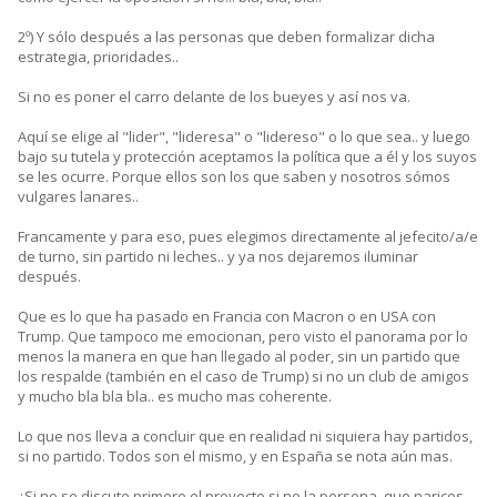
2º) Y sólo después a las personas que deben formalizar dicha
estrategia, prioridades..
Si no es poner el carro delante de los bueyes y así nos va.
Aquí se elige al "lider", "lideresa" o "lidereso" o lo que sea.. y luego
bajo su tutela y protección aceptamos la política que a él y los suyos
se les ocurre. Porque ellos son los que saben y nosotros sómos
vulgares lanares..
Francamente y para eso, pues elegimos directamente al jefecito/a/e
de turno, sin partido ni leches.. y ya nos dejaremos iluminar
después.
Que es lo que ha pasado en Francia con Macron o en USA con
Trump. Que tampoco me emocionan, pero visto el panorama por lo
menos la manera en que han llegado al poder, sin un partido que
los respalde (también en el caso de Trump) si no un club de amigos
y mucho bla bla bla.. es mucho mas coherente.
Lo que nos lleva a concluir que en realidad ni siquiera hay partidos,
si no partido. Todos son el mismo, y en España se nota aún mas.
¿Si no se discute primero el proyecto si no la persona, que narices