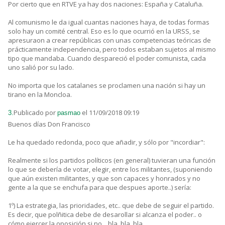
Por cierto que en RTVE ya hay dos naciones: España y Cataluña.
Al comunismo le da igual cuantas naciones haya, de todas formas
solo hay un comité central. Eso es lo que ocurrió en la URSS, se
apresuraon a crear repúblicas con unas competencias teóricas de
prácticamente independencia, pero todos estaban sujetos al mismo
tipo que mandaba. Cuando despareció el poder comunista, cada
uno salió por su lado.
No importa que los catalanes se proclamen una nación si hay un
tirano en la Moncloa.
Publicado por
el 11/09/2018 09:19
3.
pasmao
Buenos días Don Francisco
Le ha quedado redonda, poco que añadir, y sólo por "incordiar":
Realmente si los partidos políticos (en general) tuvieran una función
lo que se debería de votar, elegir, entre los militantes, (suponiendo
que aún existen militantes, y que son capaces y honrados y no
gente a la que se enchufa para que despues aporte..) sería:
1º) La estrategia, las prioridades, etc.. que debe de seguir el partido.
Es decir, que polñitica debe de desarollar si alcanza el poder.. o
cómo ejercer la oposición si no... bla, bla, bla..