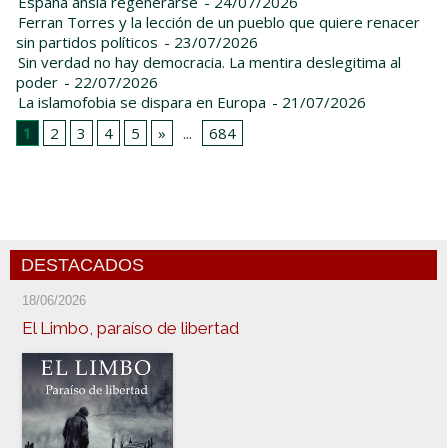
España ansía regenerarse
- 24/07/2026
Ferran Torres y la lección de un pueblo que quiere renacer
sin partidos políticos
- 23/07/2026
Sin verdad no hay democracia. La mentira deslegitima al
poder
- 22/07/2026
La islamofobia se dispara en Europa
- 21/07/2026
1
2
3
4
5
»
...
684
DESTACADOS
18/06/2026
El Limbo, paraíso de libertad