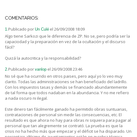
COMENTARIOS:
Publicado por
el 26/09/2008 18:09
1.
Un Culé
Algo tiene Sarkozi que le diferencia de ZP. No se, pero podría ser la
capaciodad y la preparación en vez de la ocultación y el discurso
fácil?
Quizá la autocritica y la responsabilidad?
Publicado por
el 26/09/2008 23:46
2.
vanlop
No sé que ha ocurrido en otros paises, pero aquí yo lo veo muy
clarito. Todas las administraciones se han beneficiado del ladrillo.
Con los impuestos tasas y demàs se financiado abundantemente
de tal forma que todos nadaban en la abundancia. Y no me refiero
a nada oscuro ni ilegal.
Este dinero tan fácilmente ganado ha permitido obras suntuarias,
contrataciones de personal sin medir las consecuencias, etc. El
resultado es que ahora no hay para obras ni siquiera para pagar al
personal que tan alegremente se contrató. La prueba es que la
crisis no ha hecho más que empezar y el déficit se ha disparado. Un
porcentaje altísimo de ayuntamientos están en quiebra técnica.