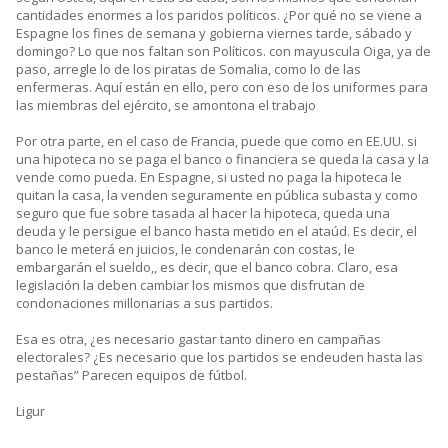
cantidades enormes a los paridos políticos. ¿Por qué no se viene a
Espagne los fines de semana y gobierna viernes tarde, sábado y
domingo? Lo que nos faltan son Políticos. con mayuscula Oiga, ya de
paso, arregle lo de los piratas de Somalia, como lo de las
enfermeras. Aquí están en ello, pero con eso de los uniformes para
las miembras del ejército, se amontona el trabajo
Por otra parte, en el caso de Francia, puede que como en EE.UU. si
una hipoteca no se paga el banco o financiera se queda la casa y la
vende como pueda. En Espagne, si usted no paga la hipoteca le
quitan la casa, la venden seguramente en pública subasta y como
seguro que fue sobre tasada al hacer la hipoteca, queda una
deuda y le persigue el banco hasta metido en el ataúd. Es decir, el
banco le meterá en juicios, le condenarán con costas, le
embargarán el sueldo,, es decir, que el banco cobra. Claro, esa
legislación la deben cambiar los mismos que disfrutan de
condonaciones millonarias a sus partidos.
Esa es otra, ¿es necesario gastar tanto dinero en campañas
electorales? ¿Es necesario que los partidos se endeuden hasta las
pestañas” Parecen equipos de fútbol.
Ligur