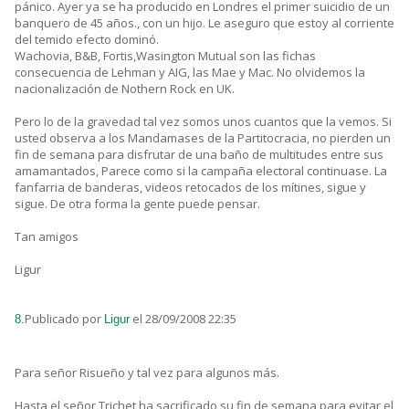
pánico. Ayer ya se ha producido en Londres el primer suicidio de un
banquero de 45 años., con un hijo. Le aseguro que estoy al corriente
del temido efecto dominó.
Wachovia, B&B, Fortis,Wasington Mutual son las fichas
consecuencia de Lehman y AIG, las Mae y Mac. No olvidemos la
nacionalización de Nothern Rock en UK.
Pero lo de la gravedad tal vez somos unos cuantos que la vemos. Si
usted observa a los Mandamases de la Partitocracia, no pierden un
fin de semana para disfrutar de una baño de multitudes entre sus
amamantados, Parece como si la campaña electoral continuase. La
fanfarria de banderas, videos retocados de los mítines, sigue y
sigue. De otra forma la gente puede pensar.
Tan amigos
Ligur
Publicado por
el 28/09/2008 22:35
8.
Ligur
Para señor Risueño y tal vez para algunos más.
Hasta el señor Trichet ha sacrificado su fin de semana para evitar el