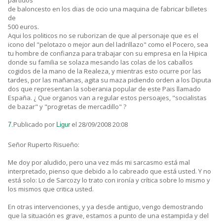
partidos
de baloncesto en los dias de ocio una maquina de fabricar billetes
de
500 euros.
Aqui los politicos no se ruborizan de que al personaje que es el
icono del "pelotazo o mejor aun del ladrillazo" como el Pocero, sea
tu hombre de confianza para trabajar con su empresa en la Hipica
donde su familia se solaza mesando las colas de los caballos
cogidos de la mano de la Realeza, y mientras esto ocurre por las
tardes, por las mañanas, agita su maza pidiendo orden a los Diputa
dos que representan la soberania popular de este Pais llamado
España. ¿ Que organos van a regular estos persoajes, "socialistas
de bazar" y "progretas de mercadillo" ?
Publicado por
el 28/09/2008 20:08
7.
Ligur
Señor Ruperto Risueño:
Me doy por aludido, pero una vez más mi sarcasmo está mal
interpretado, pienso que debido a lo cabreado que está usted. Y no
está solo: Lo de Sarcozy lo trato con ironía y crítica sobre lo mismo y
los mismos que critica usted.
En otras intervenciones, y ya desde antiguo, vengo demostrando
que la situación es grave, estamos a punto de una estampida y del