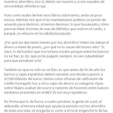
nuestros ahorrillos, eso sí, deben ser nuevos y si son sacados de
otra entidad, alfombra roja.
Pues como acabo de leer esos libros sobre timos, ando un poco
mosca. Además veo que ni los mandamases políticos se ponen de
acuerdo para decirnos, al menos decirnos, lo que ha pasado y cómo
piensan lidiar el torete de mas de 600 kilos que está en el ruedo, o
parqué, yo rebusco en la sabiduría popular.
¿Por qué me dan tanto interés por mis ahorrillos? Antes me daban el
dinero a mitad de precio, ¿por qué no lo sacan del mismo sitio?. Si,
claro, lo del Euribor que nos tortura a todos porque entre los bancos
no se fían. Jo, tío, que yo he pagado siempre, no veo culpabilidad
para que penalicen a mí.
También es que no solo no se fían, es que antes de fin de año los
bancos y cajas españolas deben cancelar una deuda superior a
32.500 millones de euros. Vemos como oficinas de calificación de
crédito ha bajado hoy a cinco cajas de ahorro su categoría. Opas
sobre filiales acaban de ocurrir y rumores de fusiones entre bancos
medianos presentes en el IBEX 35 son muy repetitivos.
De forma que lo de Duros a cuatro pesetas, la gente de a pié, el
aldeanillo, el tercera edad que ayuda la pensión con los ahorrillos
de toda una vida, se pregunta si, como a él no le enganchó lo de las