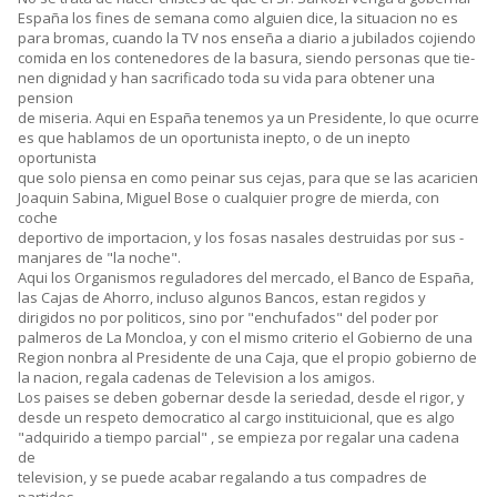
España los fines de semana como alguien dice, la situacion no es
para bromas, cuando la TV nos enseña a diario a jubilados cojiendo
comida en los contenedores de la basura, siendo personas que tie-
nen dignidad y han sacrificado toda su vida para obtener una
pension
de miseria. Aqui en España tenemos ya un Presidente, lo que ocurre
es que hablamos de un oportunista inepto, o de un inepto
oportunista
que solo piensa en como peinar sus cejas, para que se las acaricien
Joaquin Sabina, Miguel Bose o cualquier progre de mierda, con
coche
deportivo de importacion, y los fosas nasales destruidas por sus -
manjares de "la noche".
Aqui los Organismos reguladores del mercado, el Banco de España,
las Cajas de Ahorro, incluso algunos Bancos, estan regidos y
dirigidos no por politicos, sino por "enchufados" del poder por
palmeros de La Moncloa, y con el mismo criterio el Gobierno de una
Region nonbra al Presidente de una Caja, que el propio gobierno de
la nacion, regala cadenas de Television a los amigos.
Los paises se deben gobernar desde la seriedad, desde el rigor, y
desde un respeto democratico al cargo instituicional, que es algo
"adquirido a tiempo parcial" , se empieza por regalar una cadena
de
television, y se puede acabar regalando a tus compadres de