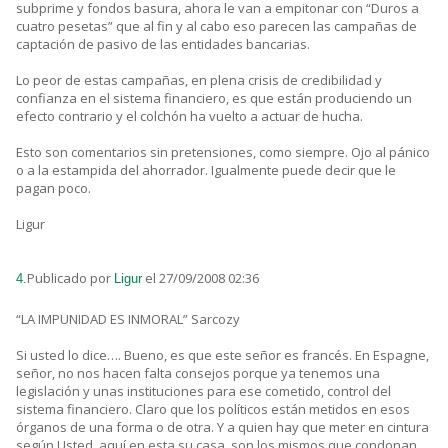
subprime y fondos basura, ahora le van a empitonar con “Duros a
cuatro pesetas” que al fin y al cabo eso parecen las campañas de
captación de pasivo de las entidades bancarias.
Lo peor de estas campañas, en plena crisis de credibilidad y
confianza en el sistema financiero, es que están produciendo un
efecto contrario y el colchón ha vuelto a actuar de hucha.
Esto son comentarios sin pretensiones, como siempre. Ojo al pánico
o a la estampida del ahorrador. Igualmente puede decir que le
pagan poco.
Ligur
Publicado por
el 27/09/2008 02:36
4.
Ligur
“LA IMPUNIDAD ES INMORAL” Sarcozy
Si usted lo dice…. Bueno, es que este señor es francés. En Espagne,
señor, no nos hacen falta consejos porque ya tenemos una
legislación y unas instituciones para ese cometido, control del
sistema financiero. Claro que los políticos están metidos en esos
órganos de una forma o de otra. Y a quien hay que meter en cintura
según Usted, aquí en esta su casa, son los mismos que condonan