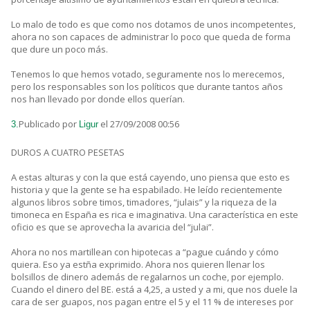
Lo malo de todo es que como nos dotamos de unos incompetentes,
ahora no son capaces de administrar lo poco que queda de forma
que dure un poco más.
Tenemos lo que hemos votado, seguramente nos lo merecemos,
pero los responsables son los políticos que durante tantos años
nos han llevado por donde ellos querían.
Publicado por
el 27/09/2008 00:56
3.
Ligur
DUROS A CUATRO PESETAS
A estas alturas y con la que está cayendo, uno piensa que esto es
historia y que la gente se ha espabilado. He leído recientemente
algunos libros sobre timos, timadores, “julais” y la riqueza de la
timoneca en España es rica e imaginativa. Una característica en este
oficio es que se aprovecha la avaricia del “julai”.
Ahora no nos martillean con hipotecas a “pague cuándo y cómo
quiera. Eso ya estña exprimido. Ahora nos quieren llenar los
bolsillos de dinero además de regalarnos un coche, por ejemplo.
Cuando el dinero del BE. está a 4,25, a usted y a mi, que nos duele la
cara de ser guapos, nos pagan entre el 5 y el 11 % de intereses por