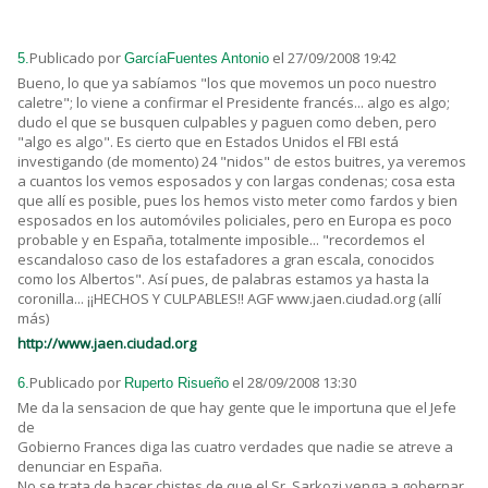
Publicado por
el 27/09/2008 19:42
5.
GarcíaFuentes Antonio
Bueno, lo que ya sabíamos "los que movemos un poco nuestro
caletre"; lo viene a confirmar el Presidente francés... algo es algo;
dudo el que se busquen culpables y paguen como deben, pero
"algo es algo". Es cierto que en Estados Unidos el FBI está
investigando (de momento) 24 "nidos" de estos buitres, ya veremos
a cuantos los vemos esposados y con largas condenas; cosa esta
que allí es posible, pues los hemos visto meter como fardos y bien
esposados en los automóviles policiales, pero en Europa es poco
probable y en España, totalmente imposible... "recordemos el
escandaloso caso de los estafadores a gran escala, conocidos
como los Albertos". Así pues, de palabras estamos ya hasta la
coronilla... ¡¡HECHOS Y CULPABLES!! AGF www.jaen.ciudad.org (allí
más)
http://www.jaen.ciudad.org
Publicado por
el 28/09/2008 13:30
6.
Ruperto Risueño
Me da la sensacion de que hay gente que le importuna que el Jefe
de
Gobierno Frances diga las cuatro verdades que nadie se atreve a
denunciar en España.
No se trata de hacer chistes de que el Sr. Sarkozi venga a gobernar