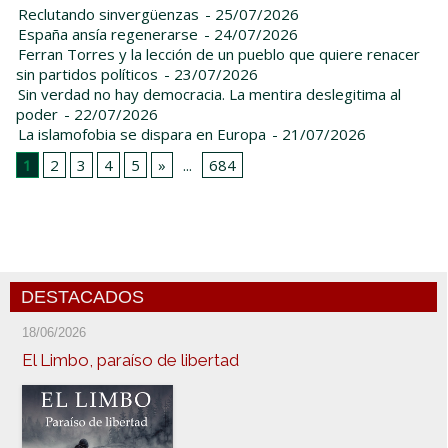
Reclutando sinvergüenzas
- 25/07/2026
España ansía regenerarse
- 24/07/2026
Ferran Torres y la lección de un pueblo que quiere renacer
sin partidos políticos
- 23/07/2026
Sin verdad no hay democracia. La mentira deslegitima al
poder
- 22/07/2026
La islamofobia se dispara en Europa
- 21/07/2026
1
2
3
4
5
»
...
684
DESTACADOS
18/06/2026
El Limbo, paraíso de libertad