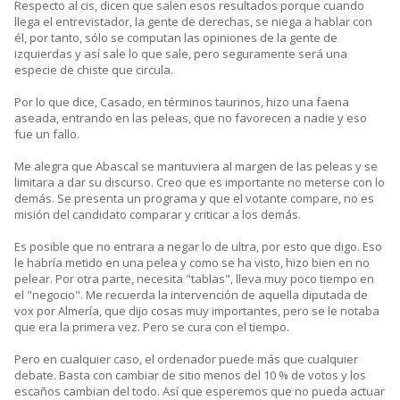
Respecto al cis, dicen que salen esos resultados porque cuando
llega el entrevistador, la gente de derechas, se niega a hablar con
él, por tanto, sólo se computan las opiniones de la gente de
izquierdas y así sale lo que sale, pero seguramente será una
especie de chiste que circula.
Por lo que dice, Casado, en términos taurinos, hizo una faena
aseada, entrando en las peleas, que no favorecen a nadie y eso
fue un fallo.
Me alegra que Abascal se mantuviera al margen de las peleas y se
limitara a dar su discurso. Creo que es importante no meterse con lo
demás. Se presenta un programa y que el votante compare, no es
misión del candidato comparar y criticar a los demás.
Es posible que no entrara a negar lo de ultra, por esto que digo. Eso
le habría metido en una pelea y como se ha visto, hizo bien en no
pelear. Por otra parte, necesita "tablas", lleva muy poco tiempo en
el "negocio". Me recuerda la intervención de aquella diputada de
vox por Almería, que dijo cosas muy importantes, pero se le notaba
que era la primera vez. Pero se cura con el tiempo.
Pero en cualquier caso, el ordenador puede más que cualquier
debate. Basta con cambiar de sitio menos del 10 % de votos y los
escaños cambian del todo. Así que esperemos que no pueda actuar