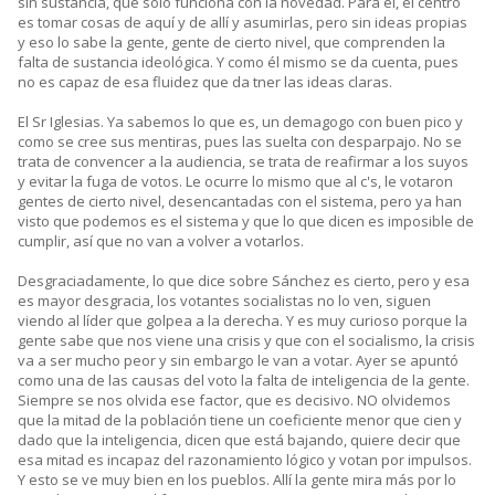
sin sustancia, que sólo funciona con la novedad. Para él, el centro
es tomar cosas de aquí y de allí y asumirlas, pero sin ideas propias
y eso lo sabe la gente, gente de cierto nivel, que comprenden la
falta de sustancia ideológica. Y como él mismo se da cuenta, pues
no es capaz de esa fluidez que da tner las ideas claras.
El Sr Iglesias. Ya sabemos lo que es, un demagogo con buen pico y
como se cree sus mentiras, pues las suelta con desparpajo. No se
trata de convencer a la audiencia, se trata de reafirmar a los suyos
y evitar la fuga de votos. Le ocurre lo mismo que al c's, le votaron
gentes de cierto nivel, desencantadas con el sistema, pero ya han
visto que podemos es el sistema y que lo que dicen es imposible de
cumplir, así que no van a volver a votarlos.
Desgraciadamente, lo que dice sobre Sánchez es cierto, pero y esa
es mayor desgracia, los votantes socialistas no lo ven, siguen
viendo al líder que golpea a la derecha. Y es muy curioso porque la
gente sabe que nos viene una crisis y que con el socialismo, la crisis
va a ser mucho peor y sin embargo le van a votar. Ayer se apuntó
como una de las causas del voto la falta de inteligencia de la gente.
Siempre se nos olvida ese factor, que es decisivo. NO olvidemos
que la mitad de la población tiene un coeficiente menor que cien y
dado que la inteligencia, dicen que está bajando, quiere decir que
esa mitad es incapaz del razonamiento lógico y votan por impulsos.
Y esto se ve muy bien en los pueblos. Allí la gente mira más por lo