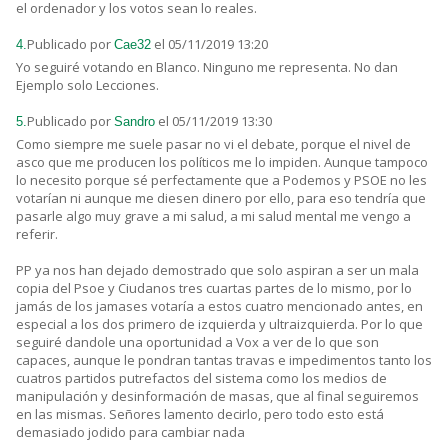
el ordenador y los votos sean lo reales.
Publicado por
el 05/11/2019 13:20
4.
Cae32
Yo seguiré votando en Blanco. Ninguno me representa. No dan
Ejemplo solo Lecciones.
Publicado por
el 05/11/2019 13:30
5.
Sandro
Como siempre me suele pasar no vi el debate, porque el nivel de
asco que me producen los políticos me lo impiden. Aunque tampoco
lo necesito porque sé perfectamente que a Podemos y PSOE no les
votarían ni aunque me diesen dinero por ello, para eso tendría que
pasarle algo muy grave a mi salud, a mi salud mental me vengo a
referir.
PP ya nos han dejado demostrado que solo aspiran a ser un mala
copia del Psoe y Ciudanos tres cuartas partes de lo mismo, por lo
jamás de los jamases votaría a estos cuatro mencionado antes, en
especial a los dos primero de izquierda y ultraizquierda. Por lo que
seguiré dandole una oportunidad a Vox a ver de lo que son
capaces, aunque le pondran tantas travas e impedimentos tanto los
cuatros partidos putrefactos del sistema como los medios de
manipulación y desinformación de masas, que al final seguiremos
en las mismas. Señores lamento decirlo, pero todo esto está
demasiado jodido para cambiar nada