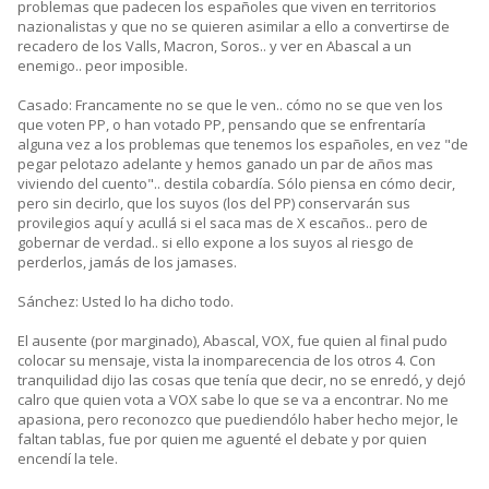
problemas que padecen los españoles que viven en territorios
nazionalistas y que no se quieren asimilar a ello a convertirse de
recadero de los Valls, Macron, Soros.. y ver en Abascal a un
enemigo.. peor imposible.
Casado: Francamente no se que le ven.. cómo no se que ven los
que voten PP, o han votado PP, pensando que se enfrentaría
alguna vez a los problemas que tenemos los españoles, en vez "de
pegar pelotazo adelante y hemos ganado un par de años mas
viviendo del cuento".. destila cobardía. Sólo piensa en cómo decir,
pero sin decirlo, que los suyos (los del PP) conservarán sus
provilegios aquí y acullá si el saca mas de X escaños.. pero de
gobernar de verdad.. si ello expone a los suyos al riesgo de
perderlos, jamás de los jamases.
Sánchez: Usted lo ha dicho todo.
El ausente (por marginado), Abascal, VOX, fue quien al final pudo
colocar su mensaje, vista la inomparecencia de los otros 4. Con
tranquilidad dijo las cosas que tenía que decir, no se enredó, y dejó
calro que quien vota a VOX sabe lo que se va a encontrar. No me
apasiona, pero reconozco que puediendólo haber hecho mejor, le
faltan tablas, fue por quien me aguenté el debate y por quien
encendí la tele.