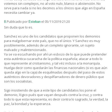
votemos sin complejos, no al voto nulo, blanco o abstención. No
sirve para nada si no les decimos a los cínicos que algo en España
necesita cambiar ya.
Publicado por
el 05/11/2019 21:20
8.
Esteban
Sin duda que lo es.
Sanchez es uno de los candidatos que proponen los demonios
para malgobernar este país, que no el único. Y Sanchez es muy
posiblemente, además de un completo ignorante, un sujeto
malvado y malintencionado.
Ya se va escuchando por ahí un esbozo de lo que puede pretender
esta auténtica cucaracha de la política española; atacar a todo lo
que represente al cristianismo, y tal véz incluso a la monarquía.
Huelga decir como quedarán las finanzas nacionales (si es que aún
queda algo en la caja) de esquilmadas después del paso de estos
auténticos devoradores y despilfarradores de dinero público que
son los socialistas.
Sigo insistiendo de que a este tipo de candidatos los pone el
demonio, lógico pués que vayan después contra la cruz, y contra
todo lo que esta representa, es decir contra lo sagrado, la verdad, la
paz, la bondad y la esperanza.