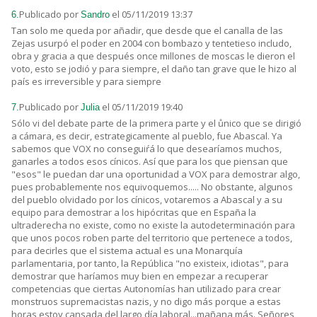
Publicado por
el 05/11/2019 13:37
6.
Sandro
Tan solo me queda por añadir, que desde que el canalla de las
Zejas usurpó el poder en 2004 con bombazo y tentetieso includo,
obra y gracia a que después once millones de moscas le dieron el
voto, esto se jodió y para siempre, el daño tan grave que le hizo al
país es irreversible y para siempre
Publicado por
el 05/11/2019 19:40
7.
Julia
Sólo vi del debate parte de la primera parte y el ůnico que se dirigió
a cámara, es decir, estrategicamente al pueblo, fue Abascal. Ya
sabemos que VOX no conseguiŕá lo que desearíamos muchos,
ganarles a todos esos cínicos. Así que para los que piensan que
"esos" le puedan dar una oportunidad a VOX para demostrar algo,
pues probablemente nos equivoquemos..... No obstante, algunos
del pueblo olvidado por los cínicos, votaremos a Abascal y a su
equipo para demostrar a los hipócritas que en España la
ultraderecha no existe, como no existe la autodeterminación para
que unos pocos roben parte del territorio que pertenece a todos,
para decirles que el sistema actual es una Monarquía
parlamentaria, por tanto, la República "no existeix, idiotas", para
demostrar que haríamos muy bien en empezar a recuperar
competencias que ciertas Autonomías han utilizado para crear
monstruos supremacistas nazis, y no digo más porque a estas
horas estoy cansada del largo día laboral...mañana más. Señores,