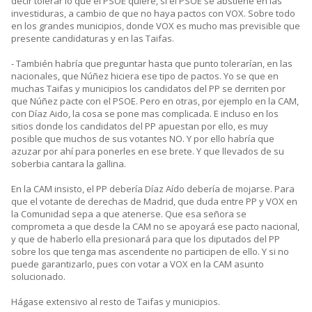
decir tolerar lo que el PSOE quiere, si el PSOE se abstiene en las
investiduras, a cambio de que no haya pactos con VOX. Sobre todo
en los grandes municipios, donde VOX es mucho mas previsible que
presente candidaturas y en las Taifas.
- También habría que preguntar hasta que punto tolerarían, en las
nacionales, que Núñez hiciera ese tipo de pactos. Yo se que en
muchas Taifas y municipios los candidatos del PP se derriten por
que Núñez pacte con el PSOE. Pero en otras, por ejemplo en la CAM,
con Díaz Aido, la cosa se pone mas complicada. E incluso en los
sitios donde los candidatos del PP apuestan por ello, es muy
posible que muchos de sus votantes NO. Y por ello habría que
azuzar por ahí para ponerles en ese brete. Y que llevados de su
soberbia cantara la gallina.
En la CAM insisto, el PP debería Díaz Aído debería de mojarse. Para
que el votante de derechas de Madrid, que duda entre PP y VOX en
la Comunidad sepa a que atenerse. Que esa señora se
comprometa a que desde la CAM no se apoyará ese pacto nacional,
y que de haberlo ella presionará para que los diputados del PP
sobre los que tenga mas ascendente no participen de ello. Y si no
puede garantizarlo, pues con votar a VOX en la CAM asunto
solucionado.
Hágase extensivo al resto de Taifas y municipios.