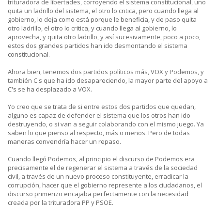
trituradora de libertades, corroyendo el sistema constitucional, uno
quita un ladrillo del sistema, el otro lo critica, pero cuando llega al
gobierno, lo deja como está porque le beneficia, y de paso quita
otro ladrillo, el otro lo critica, y cuando llega al gobierno, lo
aprovecha, y quita otro ladrillo, y así sucesivamente, poco a poco,
estos dos grandes partidos han ido desmontando el sistema
constitucional.
Ahora bien, tenemos dos partidos políticos más, VOX y Podemos, y
también C's que ha ido desapareciendo, la mayor parte del apoyo a
C's se ha desplazado a VOX.
Yo creo que se trata de si entre estos dos partidos que quedan,
alguno es capaz de defender el sistema que los otros han ido
destruyendo, o si van a seguir colaborando con el mismo juego. Ya
saben lo que pienso al respecto, más o menos. Pero de todas
maneras convendría hacer un repaso.
Cuando llegó Podemos, al principio el discurso de Podemos era
precisamente el de regenerar el sistema a través de la sociedad
civil, a través de un nuevo proceso constituyente, erradicar la
corrupción, hacer que el gobierno represente a los ciudadanos, el
discurso primerizo encajaba perfectamente con la necesidad
creada por la trituradora PP y PSOE.