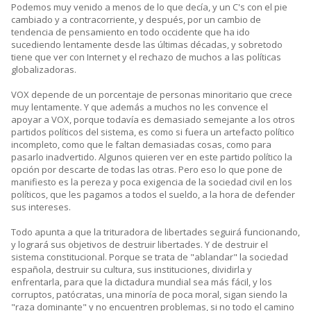
Podemos muy venido a menos de lo que decía, y un C's con el pie
cambiado y a contracorriente, y después, por un cambio de
tendencia de pensamiento en todo occidente que ha ido
sucediendo lentamente desde las últimas décadas, y sobretodo
tiene que ver con Internet y el rechazo de muchos a las políticas
globalizadoras.
VOX depende de un porcentaje de personas minoritario que crece
muy lentamente. Y que además a muchos no les convence el
apoyar a VOX, porque todavía es demasiado semejante a los otros
partidos políticos del sistema, es como si fuera un artefacto político
incompleto, como que le faltan demasiadas cosas, como para
pasarlo inadvertido. Algunos quieren ver en este partido político la
opción por descarte de todas las otras. Pero eso lo que pone de
manifiesto es la pereza y poca exigencia de la sociedad civil en los
políticos, que les pagamos a todos el sueldo, a la hora de defender
sus intereses.
Todo apunta a que la trituradora de libertades seguirá funcionando,
y logrará sus objetivos de destruir libertades. Y de destruir el
sistema constitucional. Porque se trata de "ablandar" la sociedad
española, destruir su cultura, sus instituciones, dividirla y
enfrentarla, para que la dictadura mundial sea más fácil, y los
corruptos, patócratas, una minoría de poca moral, sigan siendo la
"raza dominante" y no encuentren problemas, si no todo el camino