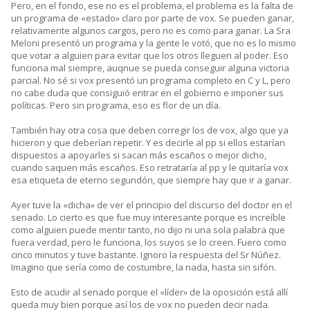
Pero, en el fondo, ese no es el problema, el problema es la falta de
un programa de «estado» claro por parte de vox. Se pueden ganar,
relativamente algunos cargos, pero no es como para ganar. La Sra
Meloni presentó un programa y la gente le votó, que no es lo mismo
que votar a alguien para evitar que los otros lleguen al poder. Eso
funciona mal siempre, auqnue se pueda conseguir alguna victoria
parcial. No sé si vox presentó un programa completo en C y L, pero
no cabe duda que consiguió entrar en el gobierno e imponer sus
políticas. Pero sin programa, eso es flor de un día.
También hay otra cosa que deben corregir los de vox, algo que ya
hicieron y que deberían repetir. Y es decirle al pp si ellos estarían
dispuestos a apoyarles si sacan más escaños o mejor dicho,
cuando saquen más escaños. Eso retrataría al pp y le quitaría vox
esa etiqueta de eterno segundón, que siempre hay que ir a ganar.
Ayer tuve la «dicha» de ver el principio del discurso del doctor en el
senado. Lo cierto es que fue muy interesante porque es increíble
como alguien puede mentir tanto, no dijo ni una sola palabra que
fuera verdad, pero le funciona, los suyos se lo creen. Fuero como
cinco minutos y tuve bastante. Ignoro la respuesta del Sr Núñez.
Imagino que sería como de costumbre, la nada, hasta sin sifón.
Esto de acudir al senado porque el «líder» de la oposición está allí
queda muy bien porque así los de vox no pueden decir nada.