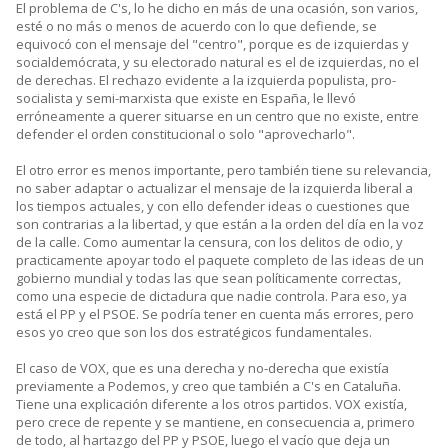
El problema de C's, lo he dicho en más de una ocasión, son varios,
esté o no más o menos de acuerdo con lo que defiende, se
equivocó con el mensaje del "centro", porque es de izquierdas y
socialdemócrata, y su electorado natural es el de izquierdas, no el
de derechas. El rechazo evidente a la izquierda populista, pro-
socialista y semi-marxista que existe en España, le llevó
erróneamente a querer situarse en un centro que no existe, entre
defender el orden constitucional o solo "aprovecharlo".
El otro error es menos importante, pero también tiene su relevancia,
no saber adaptar o actualizar el mensaje de la izquierda liberal a
los tiempos actuales, y con ello defender ideas o cuestiones que
son contrarias a la libertad, y que están a la orden del día en la voz
de la calle. Como aumentar la censura, con los delitos de odio, y
practicamente apoyar todo el paquete completo de las ideas de un
gobierno mundial y todas las que sean políticamente correctas,
como una especie de dictadura que nadie controla. Para eso, ya
está el PP y el PSOE. Se podría tener en cuenta más errores, pero
esos yo creo que son los dos estratégicos fundamentales.
El caso de VOX, que es una derecha y no-derecha que existía
previamente a Podemos, y creo que también a C's en Cataluña.
Tiene una explicación diferente a los otros partidos. VOX existía,
pero crece de repente y se mantiene, en consecuencia a, primero
de todo, al hartazgo del PP y PSOE, luego el vacío que deja un