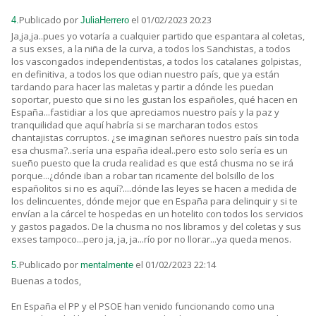
Publicado por
el 01/02/2023 20:23
4.
JuliaHerrero
Ja,ja,ja..pues yo votaría a cualquier partido que espantara al coletas,
a sus exses, a la niña de la curva, a todos los Sanchistas, a todos
los vascongados independentistas, a todos los catalanes golpistas,
en definitiva, a todos los que odian nuestro país, que ya están
tardando para hacer las maletas y partir a dónde les puedan
soportar, puesto que si no les gustan los españoles, qué hacen en
España...fastidiar a los que apreciamos nuestro país y la paz y
tranquilidad que aquí habría si se marcharan todos estos
chantajistas corruptos. ¿se imaginan señores nuestro país sin toda
esa chusma?..sería una españa ideal..pero esto solo sería es un
sueño puesto que la cruda realidad es que está chusma no se irá
porque...¿dónde iban a robar tan ricamente del bolsillo de los
españolitos si no es aquí?....dónde las leyes se hacen a medida de
los delincuentes, dónde mejor que en España para delinquir y si te
envían a la cárcel te hospedas en un hotelito con todos los servicios
y gastos pagados. De la chusma no nos libramos y del coletas y sus
exses tampoco...pero ja, ja, ja...río por no llorar...ya queda menos.
Publicado por
el 01/02/2023 22:14
5.
mentalmente
Buenas a todos,
En España el PP y el PSOE han venido funcionando como una