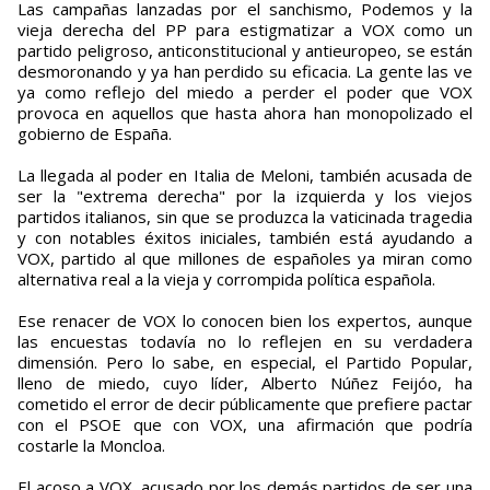
Las campañas lanzadas por el sanchismo, Podemos y la
vieja derecha del PP para estigmatizar a VOX como un
partido peligroso, anticonstitucional y antieuropeo, se están
desmoronando y ya han perdido su eficacia. La gente las ve
ya como reflejo del miedo a perder el poder que VOX
provoca en aquellos que hasta ahora han monopolizado el
gobierno de España.
La llegada al poder en Italia de Meloni, también acusada de
ser la "extrema derecha" por la izquierda y los viejos
partidos italianos, sin que se produzca la vaticinada tragedia
y con notables éxitos iniciales, también está ayudando a
VOX, partido al que millones de españoles ya miran como
alternativa real a la vieja y corrompida política española.
Ese renacer de VOX lo conocen bien los expertos, aunque
las encuestas todavía no lo reflejen en su verdadera
dimensión. Pero lo sabe, en especial, el Partido Popular,
lleno de miedo, cuyo líder, Alberto Núñez Feijóo, ha
cometido el error de decir públicamente que prefiere pactar
con el PSOE que con VOX, una afirmación que podría
costarle la Moncloa.
El acoso a VOX, acusado por los demás partidos de ser una