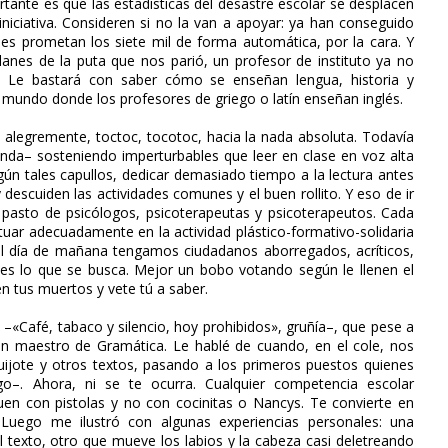
tante es que las estadísticas del desastre escolar se desplacen
a iniciativa. Consideren si no la van a apoyar: ya han conseguido
 les prometan los siete mil de forma automática, por la cara. Y
anes de la puta que nos parió, un profesor de instituto ya no
s. Le bastará con saber cómo se enseñan lengua, historia y
l mundo donde los profesores de griego o latín enseñan inglés.
 alegremente, toctoc, tocotoc, hacia la nada absoluta. Todavía
ponda– sosteniendo imperturbables que leer en clase en voz alta
egún tales capullos, dedicar demasiado tiempo a la lectura antes
 descuiden las actividades comunes y el buen rollito. Y eso de ir
en pasto de psicólogos, psicoterapeutas y psicoterapeutos. Cada
tuar adecuadamente en la actividad plástico-formativo-solidaria
el día de mañana tengamos ciudadanos aborregados, acríticos,
es lo que se busca. Mejor un bobo votando según le llenen el
n tus muertos y vete tú a saber.
«Café, tabaco y silencio, hoy prohibidos», gruñía–, que pese a
en maestro de Gramática. Le hablé de cuando, en el cole, nos
Quijote y otros textos, pasando a los primeros puestos quienes
o–. Ahora, ni se te ocurra. Cualquier competencia escolar
en con pistolas y no con cocinitas o Nancys. Te convierte en
 Luego me ilustró con algunas experiencias personales: una
el texto, otro que mueve los labios y la cabeza casi deletreando