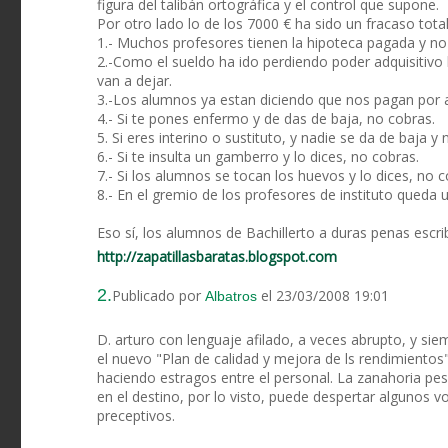
figura del talibán ortográfica y el control que supone.
Por otro lado lo de los 7000 € ha sido un fracaso tota
1.- Muchos profesores tienen la hipoteca pagada y no
2.-Como el sueldo ha ido perdiendo poder adquisitivo 
van a dejar.
3.-Los alumnos ya estan diciendo que nos pagan por 
4.- Si te pones enfermo y de das de baja, no cobras.
5. Si eres interino o sustituto, y nadie se da de baja y 
6.- Si te insulta un gamberro y lo dices, no cobras.
7.- Si los alumnos se tocan los huevos y lo dices, no c
8.- En el gremio de los profesores de instituto queda
Eso sí, los alumnos de Bachillerto a duras penas escr
http://zapatillasbaratas.blogspot.com
2.
Publicado por
el 23/03/2008 19:01
Albatros
D. arturo con lenguaje afilado, a veces abrupto, y si
el nuevo "Plan de calidad y mejora de ls rendimientos"
haciendo estragos entre el personal. La zanahoria pes
en el destino, por lo visto, puede despertar algunos vo
preceptivos.