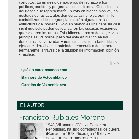
corruptos. Es un gesto democrático de rechazo a los
políticos, partidos y programas, no al sistema. Conscientes
del riesgo que representaría un voto en blanco masivo, los
gestores de las actuales democracias no lo valoran, ni lo
contabilizan, ni le otorgan plasmación alguna en las
estructuras del poder. El voto en blanco es una censura casi
inútil que sólo podemos realizar en las escasas ocasiones
que se abren las urnas. Esta bitácora abraza dos objetivos
principales: Valorar el peso del voto en blanco en las
democracias avanzadas y permitir a los ciudadanos libres
ejercer el derecho a la bofetada democrática de manera
permanente, a través de la difusión de información, opinión
y análisis.
[más]
Qué es Votoenblanco.com
Banners de Votoenblanco
Canción de Votoenblanco
EL AUTOR
Votoenblanco.com
Francisco Rubiales Moreno
1948, Villamartín (Cádiz). Doctor en
Periodismo, ha sido corresponsal de guerra
(Ramadam 1973, Nicaragua 1979 y El
Salvador 1980), director de las