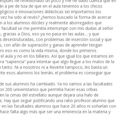
espués he reflexionado un poco y me he dado cuenta que en
tán a pie de tiza de que en el aula tenemos a los chicos
ógicos e innovaciones didácticas sin importarnos los
 vez ha sido al revés? ¿hemos buscado la forma de acercar
en a los alumnos dóciles y realmente aborregados que
 facultad se me permitía interrumpir con mis dudas al señor
, gracias a Dios, eso ya no pasa en las aulas… y que
s desestruturadas, con problemas de inserción social y que
, con afán de superación y ganas de aprender tengan
pero eso es como la vida misma, donde los primeros
l aula y no en los billares. Así que igual los que estamos en
a “sapiencia” para intentar que algo llegue a los malos de la
an tanto. Ni a nosotros ni a Reverte tampoco, les basta un
nte esos alumnos los leerán, el problema es conseguir que
il de sus alumnos ha cambiado. Ya no vamos a las facultades
n 200 univeristarios que permitía hacer esas cribas
 la cimas del estrellato aunque dejara una halo de
s. Hay que seguir justificando una ratio profesor-alumno que
 en las facultades alumnos que hace 20 años ni soñarían con
s hace falta algo más que ser una eminencia en la materia y