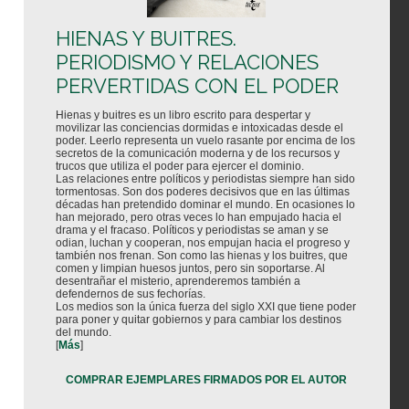
HIENAS Y BUITRES.
PERIODISMO Y RELACIONES
PERVERTIDAS CON EL PODER
Hienas y buitres es un libro escrito para despertar y
movilizar las conciencias dormidas e intoxicadas desde el
poder. Leerlo representa un vuelo rasante por encima de los
secretos de la comunicación moderna y de los recursos y
trucos que utiliza el poder para ejercer el dominio.
Las relaciones entre políticos y periodistas siempre han sido
tormentosas. Son dos poderes decisivos que en las últimas
décadas han pretendido dominar el mundo. En ocasiones lo
han mejorado, pero otras veces lo han empujado hacia el
drama y el fracaso. Políticos y periodistas se aman y se
odian, luchan y cooperan, nos empujan hacia el progreso y
también nos frenan. Son como las hienas y los buitres, que
comen y limpian huesos juntos, pero sin soportarse. Al
desentrañar el misterio, aprenderemos también a
defendernos de sus fechorías.
Los medios son la única fuerza del siglo XXI que tiene poder
para poner y quitar gobiernos y para cambiar los destinos
del mundo.
[
Más
]
COMPRAR EJEMPLARES FIRMADOS POR EL AUTOR