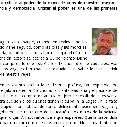
 a criticar al poder de la mano de unos de nuestros mejores
ncia y democracia. Criticar al poder es una de las primeras
gan tanto paripé, cuando en realidad no les
do viene seguido, como las olas y las morcillas.
maria, o como se llame ahora– es que el número
sión lectora se acerca al 30 por ciento. Dicho
n carajo de lo que lee. Y a los 18 años, dos de cada tres. Eso
os zagales terminan sus estudios sin saber leer ni escribir
 de nuestra vejez.
 el asunto. Fiel a la tradicional política, tan española, de
regalo a usted la Chochona, la manta Paduana y el paquete de
de allí que «se comprometan a la mejora de resultados» les van a
 que son ellos quienes tienen la culpa: ni la Logse , ni la falta
estupidez analfabeta de tanto delincuente psicopedagógico y
gobierne, del ministerio de Educación. Los malos de la película
e, oigan. A motivarlos, para que espabilen. Que la pretendida
 para trincar como sea los euros prometidos –una tentación