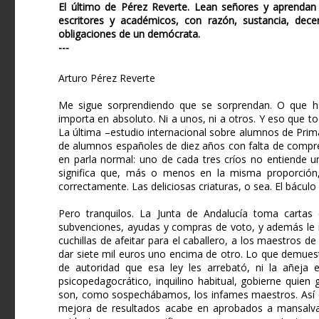
El último de Pérez Reverte. Lean señores y aprendan
escritores y académicos, con razón, sustancia, dece
obligaciones de un demócrata.
---
Arturo Pérez Reverte
Me sigue sorprendiendo que se sorprendan. O que ha
importa en absoluto. Ni a unos, ni a otros. Y eso que to
La última –estudio internacional sobre alumnos de Pri
de alumnos españoles de diez años con falta de compren
en parla normal: uno de cada tres críos no entiende u
significa que, más o menos en la misma proporción, l
correctamente. Las deliciosas criaturas, o sea. El báculo
Pero tranquilos. La Junta de Andalucía toma cartas en
subvenciones, ayudas y compras de voto, y además le 
cuchillas de afeitar para el caballero, a los maestros 
dar siete mil euros uno encima de otro. Lo que demuestra
de autoridad que esa ley les arrebató, ni la añeja 
psicopedagocrático, inquilino habitual, gobierne quien 
son, como sospechábamos, los infames maestros. Así qu
mejora de resultados acabe en aprobados a mansalva