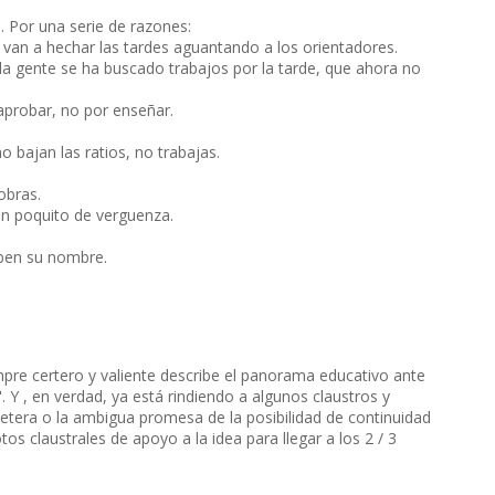
l. Por una serie de razones:
 van a hechar las tardes aguantando a los orientadores.
la gente se ha buscado trabajos por la tarde, que ahora no
aprobar, no por enseñar.
no bajan las ratios, no trabajas.
obras.
 un poquito de verguenza.
iben su nombre.
empre certero y valiente describe el panorama educativo ante
. Y , en verdad, ya está rindiendo a algunos claustros y
etera o la ambigua promesa de la posibilidad de continuidad
tos claustrales de apoyo a la idea para llegar a los 2 / 3