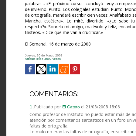
palabras… «El próximo curso –concluyó– voy a empezar m
de invierno. Punto. Los colegiales estudian. Punto. Monoto
de ortografía, mandaré escribir cien veces: Analfabeto se 
Mancha, etcétera». Lo miré, divertido. «¿Lo sabe tu
respecto?». Sonreía mi amigo, malévolo y feliz, encantad
filisteos. «Dice que me van a crucificar.»
El Semanal, 16 de marzo de 2008
Jueves, 20 de Marzo 2008
Artículo leído 3592 veces
COMENTARIOS:
1.
Publicado por
el 21/03/2008 18:06
El Cateto
Como profesor de Instituto no puedo estar más de ac
atención por comentarios sarcasticos en un foro univer
faltas de ortografía.
Lo malo no eran las faltas de ortografía, erea criticarl