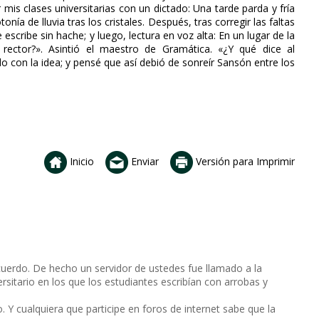
is clases universitarias con un dictado: Una tarde parda y fría
nía de lluvia tras los cristales. Después, tras corregir las faltas
escribe sin hache; y luego, lectura en voz alta: En un lugar de la
 rector?». Asintió el maestro de Gramática. «¿Y qué dice al
o con la idea; y pensé que así debió de sonreír Sansón entre los
Inicio
Enviar
Versión para Imprimir
uerdo. De hecho un servidor de ustedes fue llamado a la
sitario en los que los estudiantes escribían con arrobas y
o. Y cualquiera que participe en foros de internet sabe que la