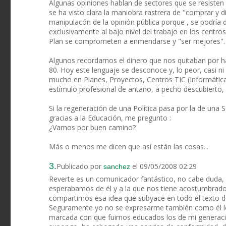
Algunas opiniones hablan de sectores que se resisten 
se ha visto clara la maniobra rastrera de "comprar y d
manipulacón de la opinión pública porque , se podría d
exclusivamente al bajo nivel del trabajo en los centro
Plan se comprometen a enmendarse y "ser mejores". Po
Algunos recordamos el dinero que nos quitaban por hac
80. Hoy este lenguaje se desconoce y, lo peor, casi 
mucho en Planes, Proyectos, Centros TIC (Informática 
estímulo profesional de antaño, a pecho descubierto, 
Si la regeneración de una Política pasa por la de una S
gracias a la Educación, me pregunto :
¿Vamos por buen camino?
Más o menos me dicen que así están las cosas...
3.
Publicado por
el 09/05/2008 02:29
sanchez
Reverte es un comunicador fantástico, no cabe duda, s
esperabamos de él y a la que nos tiene acostumbrados;
compartimos esa idea que subyace en todo el texto 
Seguramente yo no se expresarme también como él lo 
marcada con que fuimos educados los de mi generación