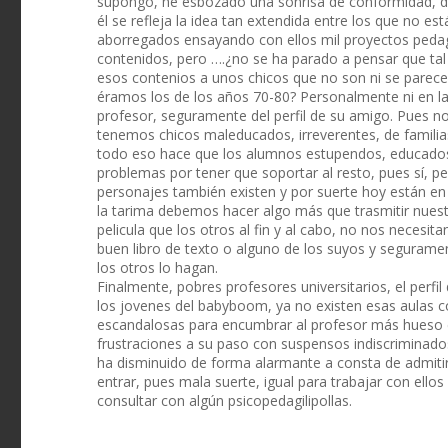
supongo, he esbozado una sonrisa de conformidad, d
él se refleja la idea tan extendida entre los que no es
aborregados ensayando con ellos mil proyectos pedag
contenidos, pero ….¿no se ha parado a pensar que tal
esos contenios a unos chicos que no son ni se parec
éramos los de los años 70-80? Personalmente ni en la
profesor, seguramente del perfil de su amigo. Pues no
tenemos chicos maleducados, irreverentes, de familia
todo eso hace que los alumnos estupendos, educados
problemas por tener que soportar al resto, pues sí, 
personajes también existen y por suerte hoy están en e
la tarima debemos hacer algo más que trasmitir nuestr
pelicula que los otros al fin y al cabo, no nos necesit
buen libro de texto o alguno de los suyos y segurame
los otros lo hagan.
Finalmente, pobres profesores universitarios, el perf
los jovenes del babyboom, ya no existen esas aulas co
escandalosas para encumbrar al profesor más hueso en
frustraciones a su paso con suspensos indiscriminado
ha disminuido de forma alarmante a consta de admitir
entrar, pues mala suerte, igual para trabajar con ello
consultar con algún psicopedagilipollas.