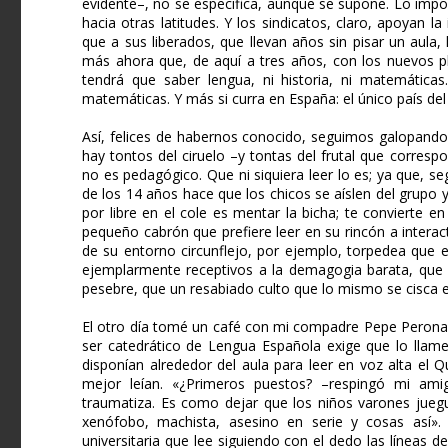
evidente–, no se especifica, aunque se supone. Lo impor
hacia otras latitudes. Y los sindicatos, claro, apoyan l
que a sus liberados, que llevan años sin pisar un aula,
más ahora que, de aquí a tres años, con los nuevos pl
tendrá que saber lengua, ni historia, ni matemática
matemáticas. Y más si curra en España: el único país de
Así, felices de habernos conocido, seguimos galopando
hay tontos del ciruelo –y tontas del frutal que corres
no es pedagógico. Que ni siquiera leer lo es; ya que, s
de los 14 años hace que los chicos se aíslen del grupo y
por libre en el cole es mentar la bicha; te convierte 
pequeño cabrón que prefiere leer en su rincón a interac
de su entorno circunflejo, por ejemplo, torpedea que 
ejemplarmente receptivos a la demagogia barata, que 
pesebre, que un resabiado culto que lo mismo se cisca e
El otro día tomé un café con mi compadre Pepe Perona –
ser catedrático de Lengua Española exige que lo llam
disponían alrededor del aula para leer en voz alta el 
mejor leían. «¿Primeros puestos? –respingó mi amig
traumatiza. Es como dejar que los niños varones juegu
xenófobo, machista, asesino en serie y cosas así».
universitaria que lee siguiendo con el dedo las líneas d