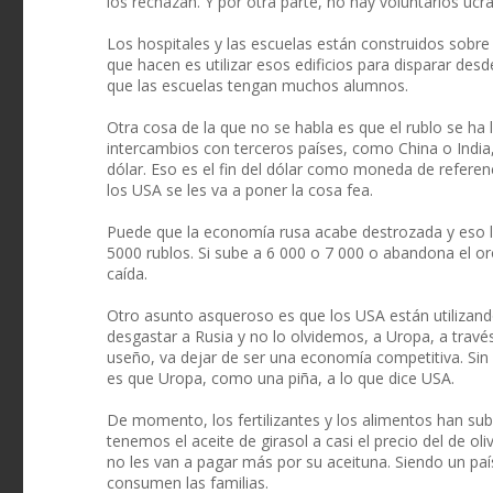
los rechazan. Y por otra parte, no hay voluntarios ucra
Los hospitales y las escuelas están construidos sobre
que hacen es utilizar esos edificios para disparar des
que las escuelas tengan muchos alumnos.
Otra cosa de la que no se habla es que el rublo se ha 
intercambios con terceros países, como China o Indi
dólar. Eso es el fin del dólar como moneda de referen
los USA se les va a poner la cosa fea.
Puede que la economía rusa acabe destrozada y eso l
5000 rublos. Si sube a 6 000 o 7 000 o abandona el o
caída.
Otro asunto asqueroso es que los USA están utilizando
desgastar a Rusia y no lo olvidemos, a Uropa, a travé
useño, va dejar de ser una economía competitiva. Si
es que Uropa, como una piña, a lo que dice USA.
De momento, los fertilizantes y los alimentos han sub
tenemos el aceite de girasol a casi el precio del de oli
no les van a pagar más por su aceituna. Siendo un paí
consumen las familias.