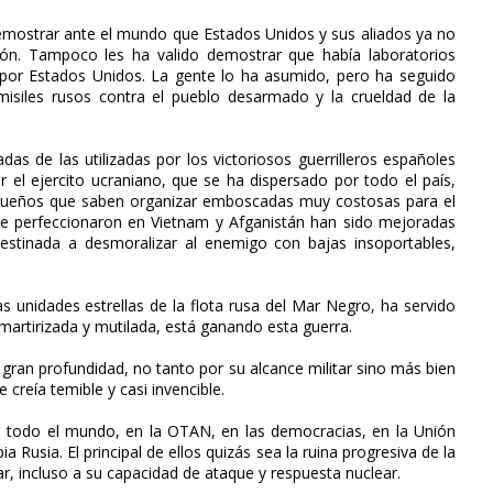
emostrar ante el mundo que Estados Unidos y sus aliados ya no
sión. Tampoco les ha valido demostrar que había laboratorios
 por Estados Unidos. La gente lo ha asumido, pero ha seguido
misiles rusos contra el pueblo desarmado y la crueldad de la
adas de las utilizadas por los victoriosos guerrilleros españoles
r el ejercito ucraniano, que se ha dispersado por todo el país,
equeños que saben organizar emboscadas muy costosas para el
e se perfeccionaron en Vietnam y Afganistán han sido mejoradas
estinada a desmoralizar al enemigo con bajas insoportables,
s unidades estrellas de la flota rusa del Mar Negro, ha servido
martirizada y mutilada, está ganando esta guerra.
de gran profundidad, no tanto por su alcance militar sino más bien
 creía temible y casi invencible.
n todo el mundo, en la OTAN, en las democracias, en la Unión
a Rusia. El principal de ellos quizás sea la ruina progresiva de la
r, incluso a su capacidad de ataque y respuesta nuclear.