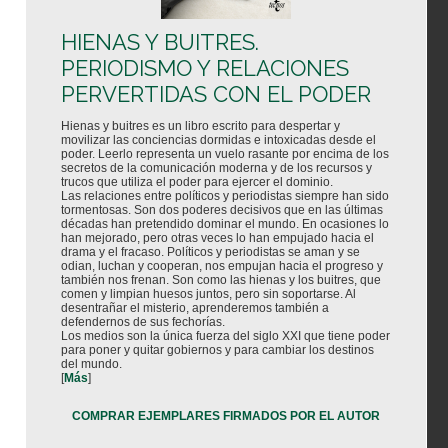
HIENAS Y BUITRES.
PERIODISMO Y RELACIONES
PERVERTIDAS CON EL PODER
Hienas y buitres es un libro escrito para despertar y
movilizar las conciencias dormidas e intoxicadas desde el
poder. Leerlo representa un vuelo rasante por encima de los
secretos de la comunicación moderna y de los recursos y
trucos que utiliza el poder para ejercer el dominio.
Las relaciones entre políticos y periodistas siempre han sido
tormentosas. Son dos poderes decisivos que en las últimas
décadas han pretendido dominar el mundo. En ocasiones lo
han mejorado, pero otras veces lo han empujado hacia el
drama y el fracaso. Políticos y periodistas se aman y se
odian, luchan y cooperan, nos empujan hacia el progreso y
también nos frenan. Son como las hienas y los buitres, que
comen y limpian huesos juntos, pero sin soportarse. Al
desentrañar el misterio, aprenderemos también a
defendernos de sus fechorías.
Los medios son la única fuerza del siglo XXI que tiene poder
para poner y quitar gobiernos y para cambiar los destinos
del mundo.
[
Más
]
COMPRAR EJEMPLARES FIRMADOS POR EL AUTOR