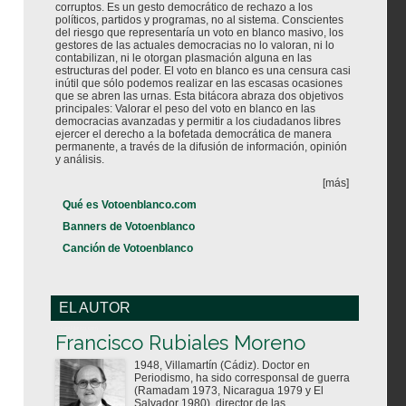
corruptos. Es un gesto democrático de rechazo a los
políticos, partidos y programas, no al sistema. Conscientes
del riesgo que representaría un voto en blanco masivo, los
gestores de las actuales democracias no lo valoran, ni lo
contabilizan, ni le otorgan plasmación alguna en las
estructuras del poder. El voto en blanco es una censura casi
inútil que sólo podemos realizar en las escasas ocasiones
que se abren las urnas. Esta bitácora abraza dos objetivos
principales: Valorar el peso del voto en blanco en las
democracias avanzadas y permitir a los ciudadanos libres
ejercer el derecho a la bofetada democrática de manera
permanente, a través de la difusión de información, opinión
y análisis.
[más]
Qué es Votoenblanco.com
Banners de Votoenblanco
Canción de Votoenblanco
EL AUTOR
Votoenblanco.com
Francisco Rubiales Moreno
1948, Villamartín (Cádiz). Doctor en
Periodismo, ha sido corresponsal de guerra
(Ramadam 1973, Nicaragua 1979 y El
Salvador 1980), director de las