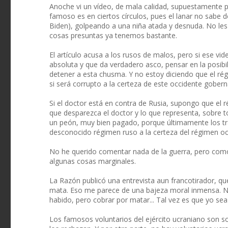
Anoche vi un vídeo, de mala calidad, supuestamente 
famoso es en ciertos círculos, pues el lanar no sabe 
Biden), golpeando a una niña atada y desnuda. No les
cosas presuntas ya tenemos bastante.
El artículo acusa a los rusos de malos, pero si ese v
absoluta y que da verdadero asco, pensar en la posibi
detener a esta chusma. Y no estoy diciendo que el rég
si será corrupto a la certeza de este occidente gober
Si el doctor está en contra de Rusia, supongo que el
que desparezca el doctor y lo que representa, sobre t
un peón, muy bien pagado, porque últimamente los tr
desconocido régimen ruso a la certeza del régimen oc
No he querido comentar nada de la guerra, pero como 
algunas cosas marginales.
La Razón publicó una entrevista aun francotirador, qu
mata. Eso me parece de una bajeza moral inmensa. No
habido, pero cobrar por matar... Tal vez es que yo sea 
Los famosos voluntarios del ejército ucraniano son sol