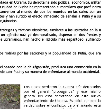
tada en Ucrania. Su derrota ha sido política, económica, militar
la ciudad de Bucha ha representado el martillazo que profundiza
 convencer al mundo de que los muertos en las calles son un
es y han surtido el efecto inmediato de señalar a Putin y a su
nguinarios.
ategias y tácticas obsoletas, similares a las utilizadas en la II
a un ejército nazi ya desmoralizado, disperso en dos frentes y
los ucranianos, han hecho el ridículo más espantoso, sufriendo
e rodillas por las saciones y la popularidad de Putin, que era
 el pasado con la de Afganistán, produzca una conmoción en la
de caer Putin y su manera de enfrentarse al mundo occidental.
Los rusos perdieron la Guerra Fría derrotados
por el general "propaganda" y ese mismo
general los está derrotando en este nuevo
enfrentamiento de Ucrania. Es difícil conocer la
verdad sobre el conflicto, pero el mundo está