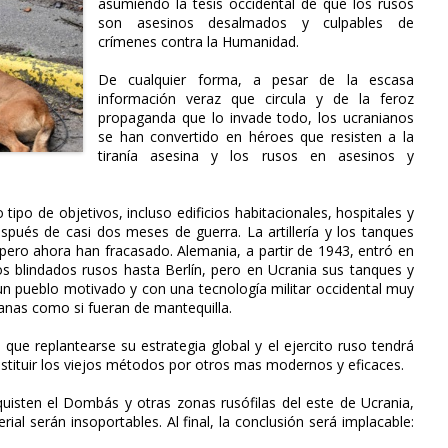
asumiendo la tesis occidental de que los rusos
son asesinos desalmados y culpables de
crímenes contra la Humanidad.
De cualquier forma, a pesar de la escasa
información veraz que circula y de la feroz
propaganda que lo invade todo, los ucranianos
se han convertido en héroes que resisten a la
tiranía asesina y los rusos en asesinos y
ipo de objetivos, incluso edificios habitacionales, hospitales y
espués de casi dos meses de guerra. La artillería y los tanques
, pero ahora han fracasado. Alemania, a partir de 1943, entró en
 los blindados rusos hasta Berlín, pero en Ucrania sus tanques y
un pueblo motivado y con una tecnología militar occidental muy
anas como si fueran de mantequilla.
que replantearse su estrategia global y el ejercito ruso tendrá
stituir los viejos métodos por otros mas modernos y eficaces.
quisten el Dombás y otras zonas rusófilas del este de Ucrania,
ial serán insoportables. Al final, la conclusión será implacable: