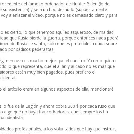
procedente del famoso ordenador de Hunter Biden (lo de
de su existencia) y se a un tipo desnudo (supuestamente
 voy a enlazar el vídeo, porque no es demasiado claro y para
ideo es cierto, lo que tenemos aquí es asqueroso, de maldad
lidad que Rusia pierda la guerra, porque entonces nada podrá
imen de Rusia se santo, sólo que es preferible la duda sobre
nado por sádicos pederastas.
 régimen ruso es mucho mejor que el nuestro. Y como quiero
odo lo que representa, que él al fin y al cabo no es más que
aidores están muy bien pagados, pues prefiero el
cidental.
el artículo entra en algunos aspectos de ella, mencionaré
e lo fue de la Legión y ahora cobra 300 $ por cada ruso que
 digo que no haya francotiradores, que siempre los ha
un idealista.
dados profesionales, a los voluntarios que hay que instruir,