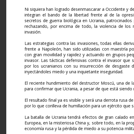
Ni siquiera han logrado desenmascarar a Occidente y d
integran el bando de la libertad frente al de la opre
secretos de guerra biológica en Ucrania, patrocinados
rechazando, por encima de todo, la violencia de los 
invasión.
Las estrategias contra las invasiones, todas ellas deriv
frente a Napoleón, han sido utilizadas con maestría po
con gran movilidad y rapidez y actuando en grupos p
invasor. Las tácticas defensivas contra el invasor qu
por los ucranianos con su insurrección de desgaste d
inyectándoles miedo y una inquietante inseguridad.
El reciente hundimiento del destructor Moscú, una de la
para confirmar que Ucrania, a pesar de que está siendo 
El resultado final ya es visible y será una derrota rusa 
por lo que conlleva de humillación para un ejército que se
La batalla de Ucrania tendrá efectos de gran calado e
Europea, en la misteriosa China y, sobre todo, en la propi
economía rusa y la pérdida de miedo a su potencia milita