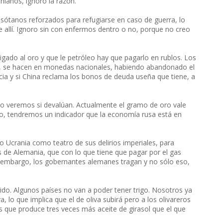
nianos, ignoro la razón.
 sótanos reforzados para refugiarse en caso de guerra, lo
de allí. Ignoro sin con enfermos dentro o no, porque no creo
ligado al oro y que le petróleo hay que pagarlo en rublos. Los
a, se hacen en monedas nacionales, habiendo abandonado el
cia y si China reclama los bonos de deuda useña que tiene, a
o veremos si devalúan. Actualmente el gramo de oro vale
ro, tendremos un indicador que la economía rusa está en
 Ucrania como teatro de sus delirios imperiales, para
s de Alemania, que con lo que tiene que pagar por el gas
n embargo, los gobernantes alemanes tragan y no sólo eso,
ido. Algunos países no van a poder tener trigo. Nosotros ya
va, lo que implica que el de oliva subirá pero a los olivareros
s que produce tres veces más aceite de girasol que el que