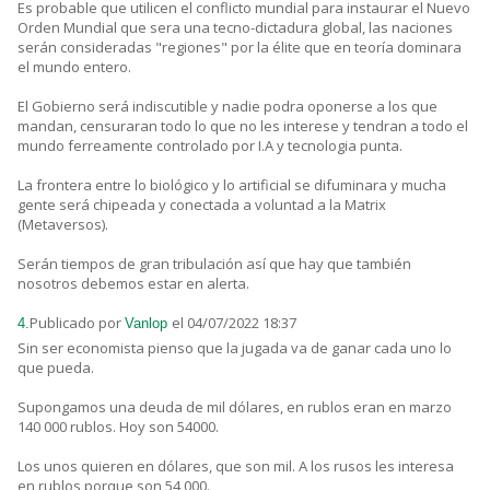
Es probable que utilicen el conflicto mundial para instaurar el Nuevo
Orden Mundial que sera una tecno-dictadura global, las naciones
serán consideradas "regiones" por la élite que en teoría dominara
el mundo entero.
El Gobierno será indiscutible y nadie podra oponerse a los que
mandan, censuraran todo lo que no les interese y tendran a todo el
mundo ferreamente controlado por I.A y tecnologia punta.
La frontera entre lo biológico y lo artificial se difuminara y mucha
gente será chipeada y conectada a voluntad a la Matrix
(Metaversos).
Serán tiempos de gran tribulación así que hay que también
nosotros debemos estar en alerta.
Publicado por
el 04/07/2022 18:37
4.
Vanlop
Sin ser economista pienso que la jugada va de ganar cada uno lo
que pueda.
Supongamos una deuda de mil dólares, en rublos eran en marzo
140 000 rublos. Hoy son 54000.
Los unos quieren en dólares, que son mil. A los rusos les interesa
en rublos porque son 54 000.