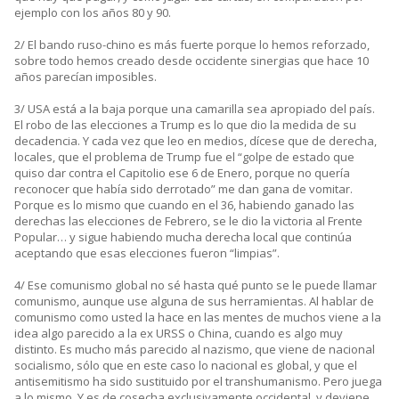
ejemplo con los años 80 y 90.
2/ El bando ruso-chino es más fuerte porque lo hemos reforzado,
sobre todo hemos creado desde occidente sinergias que hace 10
años parecían imposibles.
3/ USA está a la baja porque una camarilla sea apropiado del país.
El robo de las elecciones a Trump es lo que dio la medida de su
decadencia. Y cada vez que leo en medios, dícese que de derecha,
locales, que el problema de Trump fue el “golpe de estado que
quiso dar contra el Capitolio ese 6 de Enero, porque no quería
reconocer que había sido derrotado” me dan gana de vomitar.
Porque es lo mismo que cuando en el 36, habiendo ganado las
derechas las elecciones de Febrero, se le dio la victoria al Frente
Popular… y sigue habiendo mucha derecha local que continúa
aceptando que esas elecciones fueron “limpias”.
4/ Ese comunismo global no sé hasta qué punto se le puede llamar
comunismo, aunque use alguna de sus herramientas. Al hablar de
comunismo como usted la hace en las mentes de muchos viene a la
idea algo parecido a la ex URSS o China, cuando es algo muy
distinto. Es mucho más parecido al nazismo, que viene de nacional
socialismo, sólo que en este caso lo nacional es global, y que el
antisemitismo ha sido sustituido por el transhumanismo. Pero juega
a lo mismo. Y es de cosecha exclusivamente occidental, y deviene