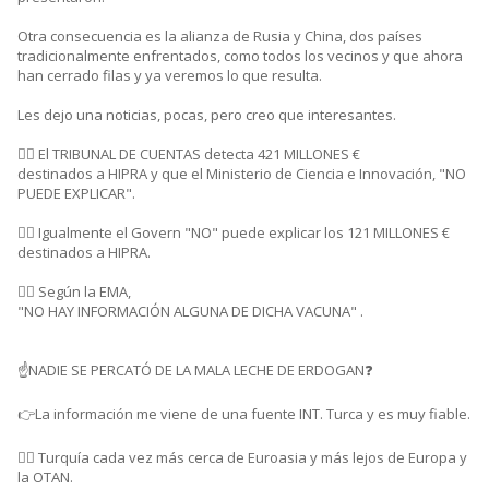
Otra consecuencia es la alianza de Rusia y China, dos países
tradicionalmente enfrentados, como todos los vecinos y que ahora
han cerrado filas y ya veremos lo que resulta.
Les dejo una noticias, pocas, pero creo que interesantes.
👉🏼 El TRIBUNAL DE CUENTAS detecta 421 MILLONES €
destinados a HIPRA y que el Ministerio de Ciencia e Innovación, "NO
PUEDE EXPLICAR".
👉🏼 Igualmente el Govern "NO" puede explicar los 121 MILLONES €
destinados a HIPRA.
👉🏼 Según la EMA,
"NO HAY INFORMACIÓN ALGUNA DE DICHA VACUNA" .
☝️NADIE SE PERCATÓ DE LA MALA LECHE DE ERDOGAN❓
👉La información me viene de una fuente INT. Turca y es muy fiable.
👉🏼 Turquía cada vez más cerca de Euroasia y más lejos de Europa y
la OTAN.