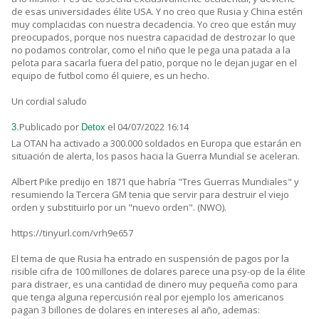
de esas universidades élite USA. Y no creo que Rusia y China estén
muy complacidas con nuestra decadencia. Yo creo que están muy
preocupados, porque nos nuestra capacidad de destrozar lo que
no podamos controlar, como el niño que le pega una patada a la
pelota para sacarla fuera del patio, porque no le dejan jugar en el
equipo de futbol como él quiere, es un hecho.
Un cordial saludo
Publicado por
el 04/07/2022 16:14
3.
Detox
La OTAN ha activado a 300.000 soldados en Europa que estarán en
situación de alerta, los pasos hacia la Guerra Mundial se aceleran.
Albert Pike predijo en 1871 que habría "Tres Guerras Mundiales" y
resumiendo la Tercera GM tenia que servir para destruir el viejo
orden y substituirlo por un "nuevo orden". (NWO).
https://tinyurl.com/vrh9e657
El tema de que Rusia ha entrado en suspensión de pagos por la
risible cifra de 100 millones de dolares parece una psy-op de la élite
para distraer, es una cantidad de dinero muy pequeña como para
que tenga alguna repercusión real por ejemplo los americanos
pagan 3 billones de dolares en intereses al año, ademas: