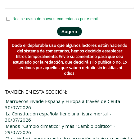
Recibir aviso de nuevos comentarios por e-mail
Dado el deplorable uso que algunos lectores están haciendo
del sistema de comentarios, hemos decidido establecer
filtros temporalmente. Envie su comentario para que sea
estudiado por la redacción, que decidirá si lo publica o no. Lo
sentimos por aquellos que saben debatir sin insidias ni
odios.
TAMBIÉN EN ESTA SECCIÓN:
Marruecos invade España y Europa a través de Ceuta
-
30/07/2026
La Constitución española tiene una fisura mortal
-
30/07/2026
Menos "Cambio climático" y más "Cambio político"
-
29/07/2026
Otra historia vergonzante de corrupción y bajeza sanchista