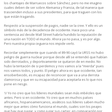
los chantajes de Marruecos sobre Sánchez, pero no me imagino
cuales deben de ser sobre Alemania y Francia, de tal manera que
trascienden incluso a sus presidentes, para que traguen con los
que están tragando.
Respecto a la suspensión de pagos, nadie se la cree. Y ello es un
símbolo más de la decadencia de occidente. Hace poco una
sentencia así desde Wall Street habría hundido la reputación de
una nación en TODO el mundo. Ahora ya no pasa, y es por algo.
Pero nuestra propia ceguera nos impide verlo.
Recordar simplemente que cuando el 89-90 cayó la URSS no hubo
peligro de guerra nuclear porque desde allí se entendió que habían
sido derrotados, y deportivamente se quitaron de en medio. No
hubo la tentación de si perdemos y nos vamos a la “mierda” pues
nos vamos todos, y punto. El peligro ahora es que occidente, tan
ensoberbecido, es incapaz de reconocer que va a una derrota
clamorosa y que en su incapacidad para aceptarla es lo que nos
pone en riesgo.
1/ Yo no creo que los líderes mundiales sean más imbéciles que
antes. Pero si en occidente. Yo creo que en muchos países
africanos, hispanoamericanos, asiáticos sus líderes saben mucho
mejor que antes cómo funciona el mundo, cuales son los peajes
que hay que pagar, y como jugar sus cartas; en comparación por