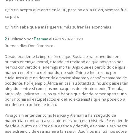
👉Putin acepta que entre en la UE, pero no en la OTAN, siempre fue
su plan.
👉Putin sabe que a más guerra, más sufren las economías.
Publicado por
el 04/07/2022 13:20
2.
Pasmao
Buenos días Don Francisco
Desde occidente la impresión es que Rusia se ha convertido en
nuestro enemigo mortal, cuando en realidad es que nosotros nos
hemos convertido el enemigo mortal. Algo que es percibido de igual
manera en el resto del mundo, no sólo China e India, si no por
cualquiera que no dependa emocionalmente y económicamente de
occidente. Por ejemplo, África en casi su totalidad, incluso países tan
alejados entre sí como las monarquías de oriente medio, Turquía,
Siria, Irán, Pakistán… a los que habría que dar de comer aparte uno
por uno; miran estupefactos el delirio extremista que ha poseído a
occidente en todo este tema.
Yo sigo sin entender como Francia y Alemania han seguido de
manera tan contraria a sus intereses toda esta historia. Se entiende
desde el punto de vista de la Agenda y demás, es obvio. Pero hasta
ese extremo y de esa manera tan servil. Aquí nos maliciamos sobre