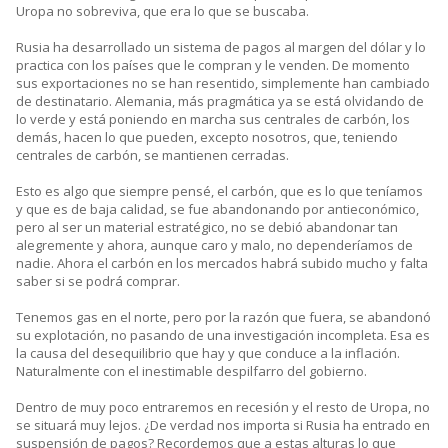
Uropa no sobreviva, que era lo que se buscaba.
Rusia ha desarrollado un sistema de pagos al margen del dólar y lo
practica con los países que le compran y le venden. De momento
sus exportaciones no se han resentido, simplemente han cambiado
de destinatario. Alemania, más pragmática ya se está olvidando de
lo verde y está poniendo en marcha sus centrales de carbón, los
demás, hacen lo que pueden, excepto nosotros, que, teniendo
centrales de carbón, se mantienen cerradas.
Esto es algo que siempre pensé, el carbón, que es lo que teníamos
y que es de baja calidad, se fue abandonando por antieconómico,
pero al ser un material estratégico, no se debió abandonar tan
alegremente y ahora, aunque caro y malo, no dependeríamos de
nadie. Ahora el carbón en los mercados habrá subido mucho y falta
saber si se podrá comprar.
Tenemos gas en el norte, pero por la razón que fuera, se abandonó
su explotación, no pasando de una investigación incompleta. Esa es
la causa del desequilibrio que hay y que conduce a la inflación.
Naturalmente con el inestimable despilfarro del gobierno.
Dentro de muy poco entraremos en recesión y el resto de Uropa, no
se situará muy lejos. ¿De verdad nos importa si Rusia ha entrado en
suspensión de pagos? Recordemos que a estas alturas lo que