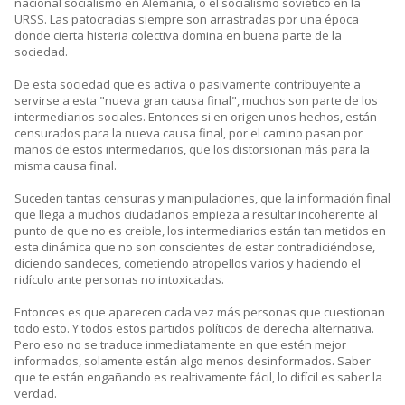
nacional socialismo en Alemania, o el socialismo soviético en la
URSS. Las patocracias siempre son arrastradas por una época
donde cierta histeria colectiva domina en buena parte de la
sociedad.
De esta sociedad que es activa o pasivamente contribuyente a
servirse a esta "nueva gran causa final", muchos son parte de los
intermediarios sociales. Entonces si en origen unos hechos, están
censurados para la nueva causa final, por el camino pasan por
manos de estos intermedarios, que los distorsionan más para la
misma causa final.
Suceden tantas censuras y manipulaciones, que la información final
que llega a muchos ciudadanos empieza a resultar incoherente al
punto de que no es creible, los intermediarios están tan metidos en
esta dinámica que no son conscientes de estar contradiciéndose,
diciendo sandeces, cometiendo atropellos varios y haciendo el
ridículo ante personas no intoxicadas.
Entonces es que aparecen cada vez más personas que cuestionan
todo esto. Y todos estos partidos políticos de derecha alternativa.
Pero eso no se traduce inmediatamente en que estén mejor
informados, solamente están algo menos desinformados. Saber
que te están engañando es realtivamente fácil, lo difícil es saber la
verdad.