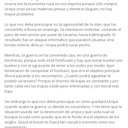
ocurra con la economía rusa no nos importa porque sólo compra
Uropa unas pocas materias primas y mientras lleguen, no hay
mayor problema.
Lo que nos debe preocupar es la agresividad de la otan, que ha
convertido a Rusia en enemigo. Ya intentaron molestar, cortando el
paso de mercancías por parte de Lituania, hacia Kaliningrado. El
resultado fue un ataque informático que paralizó Lituania. Una
bonita victoria, diría yo. Uropa podrá sacar pecho.
Mientras, la guerra se ha convertido casi, en una guerra de
trincheras, porque todo está fortificado y hay que tomar bunker por
bunker y con el agravante de tener a los civiles por medio. Ayer
terminaron de conquistar el Donbass, que era el objetivo principal.
Ahora pasarán a los secundarios. ¿Cuanto podrá aguantar le
pueblo ucraniano? Porque el chorreo de bajas es constante y por
tanto cada vez las tropas están peor entrenadas y con moral más
baja.
Sin embargo lo que nos debe preocupar es cómo quedará Uropa
cuando acabe la guerra. Lo demás es secundario. Y me temo que la
situación puede ser la destrucción de uropa y que cada cual se
busque la vida como pueda, que en le fondo era el objetivo de los
anglos. Quizá el brexit no fuera tan casual e inocente como nos
presentaron.