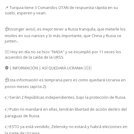
📌 Turquia tiene 3 Comandos OTAN de respuesta rápida en su
suelo, esperen y vean.
☝️Kissinger avisó, es mejor tener a Rusia tranquila, que meterle los
misiles en sus narices y lo más importante, que China y Rusia se
junten...
👉🏼 Hoy en día no se hizo "NADA" y se incumplió por 11 veces los
acuerdos de la caída de la URSS.
🕵 | INFORMACIÓN | ASÍ QUEDARÁ UCRANIA 🇺🇦
☝️Esta información es temprana pero es como quedará Ucrania en
pocos meses (aprox.2).
👉Serán 2 Repúblicas independientes, bajo la protección de Rusia.
👉Putin no mandará en ellas, tendrán libertad de acción dentro del
paraguas de Rusia.
👉ESTO ya está vendido, Zelensky no estará y habrá elecciones en
la parte de Ucrania.