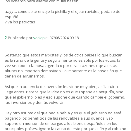
los echaron para aliarse con mulai hazen.
aayy.... como se te encoje la pichilla y el ojete ruviales, pedazo de
españó.
viva los patriotas
Publicado por
el 07/06/2024 09:18
2.
vanlop
Sostengo que estos marxistas y los de otros países lo que buscan
es la ruina de la gente y seguramente no es sólo por los votos, tal
vez sea por la famosa agenda o por otras razones uqe a estas
alturas no importan demasiado. Lo importante es la obsesión que
tienen de arruinarnos.
Así que la ausencia de inversión les viene muy bien, así la ruina
llega antes. Parece que la idea no es que España es antijudía, sino
que el gobierno lo es y eso supone que cuando cambie el gobierno,
las inversiones y demás volverán.
Hay otro asunto del que nadie habla y es que el gobierno no está
pagando los beneficios de las renovables a sus dueños. Eso
supone un montón de embargos a los bienes españoles en los
principales países. Ignoro la causa de esto porque al fin y al cabo no