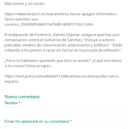
Más tontos y no nacen.
https://www.larazon.es/espana/tres-horas-apagon-informativo-
favor-sanchez-sus-
voceros_20240605666037a2f4db1400011102c1.html
El exdiputado de Podemos, Ramón Espinar, asegura que hay una
conspiración contra el Gobierno de Sánchez: “Incluye a actores
judiciales, medios de comunicación, empresarios y políticos”. “Están
soltando a los perros a rezar en Ferraz en la jornada de reflexión”.
¿Pero no habíamos quedado que Dios no existe? ¿A qué ese temor
a los rezos? Estos progres…
https://esrt.press/actualidad/512066-armas-ucrania-poder-narco-
espana
Nuevo comentario:
Nombre * :
Email (no aparecerá en su comentario) * :