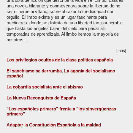
una obra de ficción que describe la vida en el Limbo. Esta es
una novela hilarante y conmovedora sobre la libertad de no
ser ni héroe ni villano, sobre abrazar la mediocridad con
orgullo. El limbo existe y es un lugar fascinante para
mediocres, donde se disfruta de una libertad tan insuperable
que hasta los ángeles bajan del cielo para pasar allí
temporadas de aprendizaje. Al limbo iremos la mayoría de
nosotros,...
[más]
Los privilegios ocultos de la clase política española
El sanchismo se derrumba. La agonía del socialismo
español
La cobardía socialista ante el abismo
La Nueva Reconquista de España
"Los españoles primero" frente a "los sinvergüenzas
primero"
Adaptar la Constitución Española a la maldad