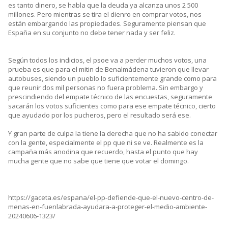
es tanto dinero, se habla que la deuda ya alcanza unos 2 500
millones. Pero mientras se tira el dienro en comprar votos, nos
están embargando las propiedades. Seguramente piensan que
España en su conjunto no debe tener nada y ser feliz.
Según todos los indicios, el psoe va a perder muchos votos, una
prueba es que para el mitin de Benalmádena tuvieron que llevar
autobuses, siendo un pueblo lo suficientemente grande como para
que reunir dos mil personas no fuera problema. Sin embargo y
prescindiendo del empate técnico de las encuestas, seguramente
sacarán los votos suficientes como para ese empate técnico, cierto
que ayudado por los pucheros, pero el resultado será ese.
Y gran parte de culpa la tiene la derecha que no ha sabido conectar
con la gente, especialmente el pp que ni se ve. Realmente es la
campaña más anodina que recuerdo, hasta el punto que hay
mucha gente que no sabe que tiene que votar el domingo.
https://gaceta.es/espana/el-pp-defiende-que-el-nuevo-centro-de-
menas-en-fuenlabrada-ayudara-a-proteger-el-medio-ambiente-
20240606-1323/