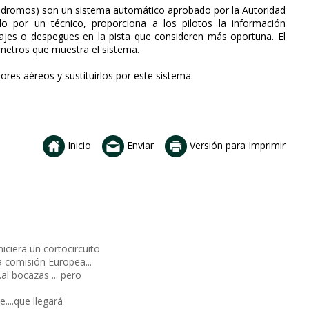
eródromos) son un sistema automático aprobado por la Autoridad
ado por un técnico, proporciona a los pilotos la información
zajes o despegues en la pista que consideren más oportuna. El
ámetros que muestra el sistema.
dores aéreos y sustituirlos por este sistema.
Inicio
Enviar
Versión para Imprimir
hiciera un cortocircuito
a comisión Europea...
.al bocazas ... pero
e....que llegará