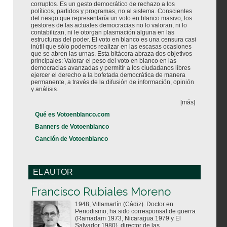
corruptos. Es un gesto democrático de rechazo a los
políticos, partidos y programas, no al sistema. Conscientes
del riesgo que representaría un voto en blanco masivo, los
gestores de las actuales democracias no lo valoran, ni lo
contabilizan, ni le otorgan plasmación alguna en las
estructuras del poder. El voto en blanco es una censura casi
inútil que sólo podemos realizar en las escasas ocasiones
que se abren las urnas. Esta bitácora abraza dos objetivos
principales: Valorar el peso del voto en blanco en las
democracias avanzadas y permitir a los ciudadanos libres
ejercer el derecho a la bofetada democrática de manera
permanente, a través de la difusión de información, opinión
y análisis.
[más]
Qué es Votoenblanco.com
Banners de Votoenblanco
Canción de Votoenblanco
EL AUTOR
Votoenblanco.com
Francisco Rubiales Moreno
1948, Villamartín (Cádiz). Doctor en
Periodismo, ha sido corresponsal de guerra
(Ramadam 1973, Nicaragua 1979 y El
Salvador 1980), director de las