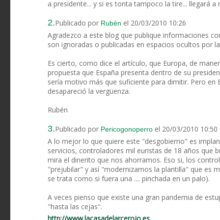
a presidente... y si es tonta tampoco la tire... llegará a 
2.
Publicado por
el 20/03/2010 10:26
Rubén
Agradezco a este blog que publique informaciones c
son ignoradas o publicadas en espacios ocultos por la
Es cierto, como dice el artículo, que Europa, de mane
propuesta que España presenta dentro de su presidenci
sería motivo más que suficiente para dimitir. Pero en
desapareció la vergüenza.
Rubén
3.
Publicado por
el 20/03/2010 10:50
Pericogonoperro
A lo mejor lo que quiere este "desgobierno" es impla
servicios, controladores mil euristas de 18 años que 
mira el dinerito que nos ahorramos. Eso si, los con
"prejubilar" y así "modernizamos la plantilla" que es 
se trata como si fuera una .... pinchada en un palo).
A veces pienso que existe una gran pandemia de estup
"hasta las cejas".
http://www.lacasadelarcerojo.es