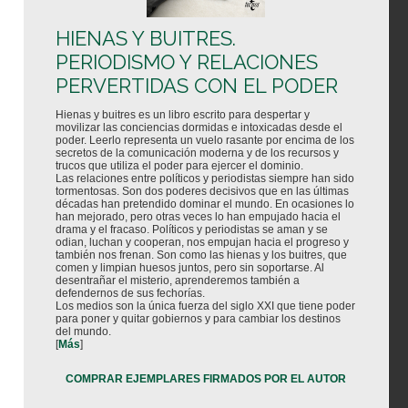
HIENAS Y BUITRES.
PERIODISMO Y RELACIONES
PERVERTIDAS CON EL PODER
Hienas y buitres es un libro escrito para despertar y
movilizar las conciencias dormidas e intoxicadas desde el
poder. Leerlo representa un vuelo rasante por encima de los
secretos de la comunicación moderna y de los recursos y
trucos que utiliza el poder para ejercer el dominio.
Las relaciones entre políticos y periodistas siempre han sido
tormentosas. Son dos poderes decisivos que en las últimas
décadas han pretendido dominar el mundo. En ocasiones lo
han mejorado, pero otras veces lo han empujado hacia el
drama y el fracaso. Políticos y periodistas se aman y se
odian, luchan y cooperan, nos empujan hacia el progreso y
también nos frenan. Son como las hienas y los buitres, que
comen y limpian huesos juntos, pero sin soportarse. Al
desentrañar el misterio, aprenderemos también a
defendernos de sus fechorías.
Los medios son la única fuerza del siglo XXI que tiene poder
para poner y quitar gobiernos y para cambiar los destinos
del mundo.
[
Más
]
COMPRAR EJEMPLARES FIRMADOS POR EL AUTOR