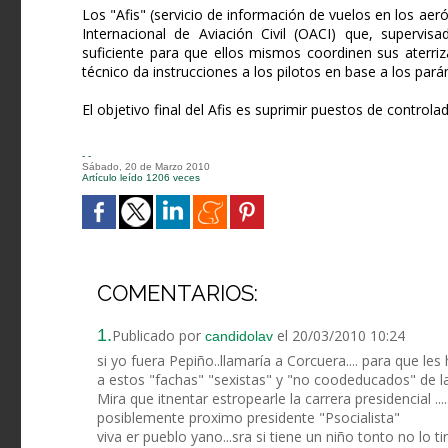
Los "Afis" (servicio de información de vuelos en los a
Internacional de Aviación Civil (OACI) que, supervis
suficiente para que ellos mismos coordinen sus aterri
técnico da instrucciones a los pilotos en base a los par
El objetivo final del Afis es suprimir puestos de controla
- -
Sábado, 20 de Marzo 2010
Artículo leído 1206 veces
COMENTARIOS:
1.
Publicado por
el 20/03/2010 10:24
candidolav
si yo fuera Pepiño..llamaría a Corcuera.... para que les 
a estos "fachas" "sexistas" y "no coodeducados" de l
Mira que itnentar estropearle la carrera presidencial ....
posiblemente proximo presidente "Psocialista"
viva er pueblo yano...sra si tiene un niño tonto no lo tir