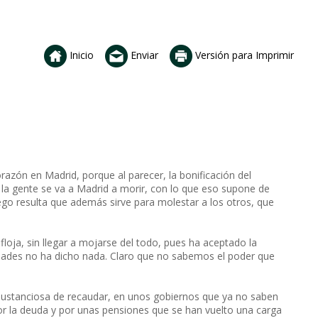
Inicio
Enviar
Versión para Imprimir
orazón en Madrid, porque al parecer, la bonificación del
 la gente se va a Madrid a morir, con lo que eso supone de
ego resulta que además sirve para molestar a los otros, que
loja, sin llegar a mojarse del todo, pues ha aceptado la
dades no ha dicho nada. Claro que no sabemos el poder que
sustanciosa de recaudar, en unos gobiernos que ya no saben
or la deuda y por unas pensiones que se han vuelto una carga