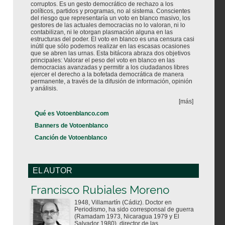
corruptos. Es un gesto democrático de rechazo a los
políticos, partidos y programas, no al sistema. Conscientes
del riesgo que representaría un voto en blanco masivo, los
gestores de las actuales democracias no lo valoran, ni lo
contabilizan, ni le otorgan plasmación alguna en las
estructuras del poder. El voto en blanco es una censura casi
inútil que sólo podemos realizar en las escasas ocasiones
que se abren las urnas. Esta bitácora abraza dos objetivos
principales: Valorar el peso del voto en blanco en las
democracias avanzadas y permitir a los ciudadanos libres
ejercer el derecho a la bofetada democrática de manera
permanente, a través de la difusión de información, opinión
y análisis.
[más]
Qué es Votoenblanco.com
Banners de Votoenblanco
Canción de Votoenblanco
EL AUTOR
Votoenblanco.com
Francisco Rubiales Moreno
1948, Villamartín (Cádiz). Doctor en
Periodismo, ha sido corresponsal de guerra
(Ramadam 1973, Nicaragua 1979 y El
Salvador 1980), director de las