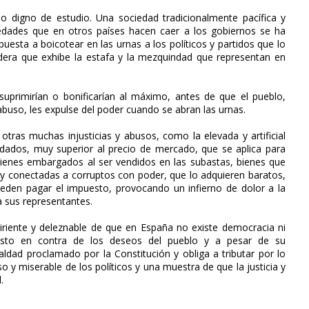
 digno de estudio. Una sociedad tradicionalmente pacífica y
uciedades que en otros países hacen caer a los gobiernos se ha
uesta a boicotear en las urnas a los políticos y partidos que lo
dera que exhibe la estafa y la mezquindad que representan en
o suprimirían o bonificarían al máximo, antes de que el pueblo,
abuso, les expulse del poder cuando se abran las urnas.
otras muchas injusticias y abusos, como la elevada y artificial
dados, muy superior al precio de mercado, que se aplica para
bienes embargados al ser vendidos en las subastas, bienes que
 conectadas a corruptos con poder, que lo adquieren baratos,
pueden pagar el impuesto, provocando un infierno de dolor a la
a sus representantes.
riente y deleznable de que en España no existe democracia ni
esto en contra de los deseos del pueblo y a pesar de su
ualdad proclamado por la Constitución y obliga a tributar por lo
 y miserable de los políticos y una muestra de que la justicia y
.