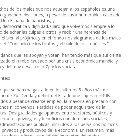
chos de los males que nos aquejan a los españoles es una
ido ganando elecciones, a pesar de sus innumerables casos de
 Una España de pancistas, y
, democrática y dignidad. Claro que volvemos siempre a lo
 de echar las culpas a otros, y recibir una herencia de
el bien al prójimo, y en el fondo nos alegramos de los males
l: “Consuelo de los tontos y el baile de los imbéciles ”.
udadanos que les apoyan y votan, han tenido más que suficiente
ezado el rumbo causado por una crisis económica mundial y
no y del muy desastroso Zp y los sociatas.
ntes:
ea que se han malgastado en los últimos 5 años más de
erno de Zp. Deuda y déficit del Estado que superan el PIB.
dos a pesar de crearse empleo, la mayoría en precario con
hos ni convenios. Perdidas de poder adquisitivo de la
as. Desigualdades galopantes entre sectores, públicos y
rantes privilegios y beneficios con derechos sociales,
dministraciones públicas, incluidos a los perversos políticos
s privados y productivos de la economía. En resumen, más
, vividores y listos, con ínfulas aparentes del mejor