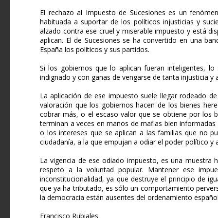
El rechazo al Impuesto de Sucesiones es un fenómeno
habituada a suportar de los políticos injusticias y s
alzado contra ese cruel y miserable impuesto y está disp
aplican. El de Sucesiones se ha convertido en una ban
España los políticos y sus partidos.
Si los gobiernos que lo aplican fueran inteligentes, l
indignado y con ganas de vengarse de tanta injusticia y 
La aplicación de ese impuesto suele llegar rodeado de 
valoración que los gobiernos hacen de los bienes here
cobrar más, o el escaso valor que se obtiene por los 
terminan a veces en manos de mafias bien informadas y
o los intereses que se aplican a las familias que no 
ciudadanía, a la que empujan a odiar el poder político y 
La vigencia de ese odiado impuesto, es una muestra hi
respeto a la voluntad popular. Mantener ese impu
inconstitucionalidad, ya que destruye el principio de ig
que ya ha tributado, es sólo un comportamiento perverso
la democracia están ausentes del ordenamiento español
Francisco Rubiales