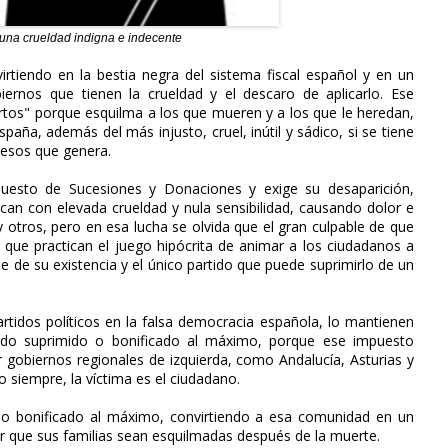
 una crueldad indigna e indecente
tiendo en la bestia negra del sistema fiscal español y en un
rnos que tienen la crueldad y el descaro de aplicarlo. Ese
rtos" porque esquilma a los que mueren y a los que le heredan,
aña, además del más injusto, cruel, inútil y sádico, si se tiene
resos que genera.
uesto de Sucesiones y Donaciones y exige su desaparición,
can con elevada crueldad y nula sensibilidad, causando dolor e
y otros, pero en esa lucha se olvida que el gran culpable de que
, que practican el juego hipócrita de animar a los ciudadanos a
le de su existencia y el único partido que puede suprimirlo de un
partidos políticos en la falsa democracia española, lo mantienen
ndo suprimido o bonificado al máximo, porque ese impuesto
 gobiernos regionales de izquierda, como Andalucía, Asturias y
o siempre, la víctima es el ciudadano.
do bonificado al máximo, convirtiendo a esa comunidad en un
ir que sus familias sean esquilmadas después de la muerte.