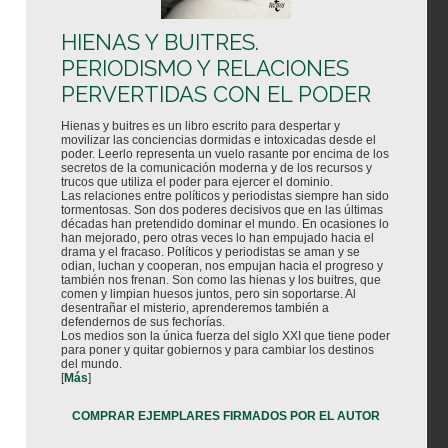
HIENAS Y BUITRES.
PERIODISMO Y RELACIONES
PERVERTIDAS CON EL PODER
Hienas y buitres es un libro escrito para despertar y
movilizar las conciencias dormidas e intoxicadas desde el
poder. Leerlo representa un vuelo rasante por encima de los
secretos de la comunicación moderna y de los recursos y
trucos que utiliza el poder para ejercer el dominio.
Las relaciones entre políticos y periodistas siempre han sido
tormentosas. Son dos poderes decisivos que en las últimas
décadas han pretendido dominar el mundo. En ocasiones lo
han mejorado, pero otras veces lo han empujado hacia el
drama y el fracaso. Políticos y periodistas se aman y se
odian, luchan y cooperan, nos empujan hacia el progreso y
también nos frenan. Son como las hienas y los buitres, que
comen y limpian huesos juntos, pero sin soportarse. Al
desentrañar el misterio, aprenderemos también a
defendernos de sus fechorías.
Los medios son la única fuerza del siglo XXI que tiene poder
para poner y quitar gobiernos y para cambiar los destinos
del mundo.
[
Más
]
COMPRAR EJEMPLARES FIRMADOS POR EL AUTOR