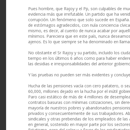
Pues hombre, que Rajoy y el Pp, son culpables de mu
evidencia más que irrefutable. Un partido que ha ven
corrupción. Un fenómeno que solo sucede en España.
de estómagos agradecidos, con nula conciencia cívica
mismo, es decir, al cuento de nunca acabar por aquello
mínimos. Pareciera que en este país, nunca deseamos 
ajenos. Es lo que siempre se ha denominado en llamar e
No obstante el Sr Rajoy y su partido, incluido los ci
tiempo en los últimos 6 años como para haber ender
las desidias e irresponsabilidades del anterior gobier
Y las pruebas no pueden ser más evidentes y concluye
Hucha de las pensiones vacía con cero patatero, o s
60,000, millones dejado en la hucha por el inútil gobi
Paro casi estático de más de 4 millones de desemplea
contratos basuras con mínimas cotizaciones, sin derec
mayoría de nuestros pobres y abandonados pensionist
privados y consecuentemente de sus trabajadores. Aber
sindicales y otras prebendas de los empleados de las a
en general, sostenido en mayor parte por los sectore
Estatismo, pero del color y a favor de los privilegiados