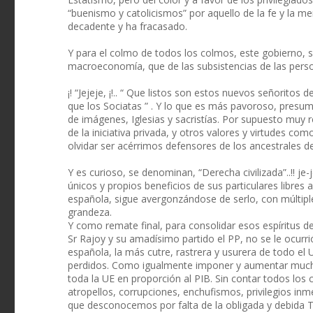
“buenismo y catolicismos” por aquello de la fe y la me
decadente y ha fracasado.
Y para el colmo de todos los colmos, este gobierno,
macroeconomía, que de las subsistencias de las perso
¡! “Jejeje, ¡!.. “ Que listos son estos nuevos señorit
que los Sociatas ” . Y lo que es más pavoroso, presum
de imágenes, Iglesias y sacristías. Por supuesto muy r
de la iniciativa privada, y otros valores y virtudes como 
olvidar ser acérrimos defensores de los ancestrales d
Y es curioso, se denominan, “Derecha civilizada”..!! je-j
únicos y propios beneficios de sus particulares libres a
española, sigue avergonzándose de serlo, con múltiple
grandeza.
Y como remate final, para consolidar esos espíritus d
Sr Rajoy y su amadísimo partido el PP, no se le ocurrió
española, la más cutre, rastrera y usurera de todo el
perdidos. Como igualmente imponer y aumentar mucho 
toda la UE en proporción al PIB. Sin contar todos los
atropellos, corrupciones, enchufismos, privilegios inme
que desconocemos por falta de la obligada y debid