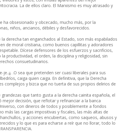
ritocracia. La de ellos claro. El Marxismo es muy atrasado y
 se ha obsesionado y obcecado, mucho más, por la
nas, niños, ancianos, débiles y desfavorecidos.
os de la derecha tan enganchados al Estado, son más espabilados
en de moral cristiana, como buenos capillitas y adoradores
espetable. Dícese defensores de los esfuerzos y sacrificios,
la productividad, el orden, la disciplina y religiosidad, sin
erechos consuetudinarios.
e-je..¡¡. .O sea que pretenden ser cuasi liberales para sus
lbedríos, caiga quien caiga. En definitiva, que la Derecha
s complejos y bizca que no tuerta de sus propios delirios de
e grandezas que tanto gusta a la derecha cainita española, el
 mejor decisión, que reflotar y refinanciar a la banca
 Universo, con dineros de todos y posiblemente a fondos
más las cargas impositivas y fiscales, las más altas de
 chanchullos, y acciones encubiertas, como saqueos, abusos y
recidos y lo que es para echarse a reír que no llorar, todo lo
a TRANSPARENCIA.