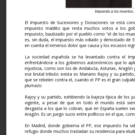
Impuesto a los muertos,
El Impuesto de Sucesiones y Donaciones se está convir
impuesto maldito que resta muchos votos a los gobie
impuesto, bautizado por el pueblo como "el de los mue
es, sin duda, el impuesto más odiado y denostado de Esp
en cuenta el inmenso dolor que causa y los escasos ing
La sociedad española se ha levantado contra el Imp
enfrentándose a los gobiernos autonómicos que lo apli
injusticia, como son los de Andalucía, Asturias, Aragón 
ese brutal tributo exista es Mariano Rajoy y su partido
que se rebelen contra el, cuando el PP es el gran culpab
plumazo.
Rajoy y su partido, exhibiendo la bajeza típica de los 
vigente, a pesar de que en todo el mundo está sie
desgasta a los que lo cobran, que en España suelen ser
Aragón. Es un juego sucio entre políticos en el que, com
En Madrid, donde gobierna el PP, ese impuesto ha si
refugio donde muchos trasladan su residencia para elud