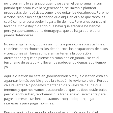
no lo son y no lo serán, porque no se ve en el panorama ningún
partido que promueva la regeneración, se limitan a plantear
propuestas demagógicas, como lo de quitar los desahucios. Pero no
a todos, sino a los desgraciados que alquilan el piso que tanto les
costó comprar para poder llegar a fin de mes. Pero a los bancos ni
tocarlos. Y no estoy diciendo que haya que atacar a los bancos,
pero ya que vamos por la demagogia, que se haga sobre quien
pueda defenderse.
No nos engañemos, todo es un montaje para conseguir sus fines.
La delincuencia choricera, los desahucios, las ocupaciones de pisos
y cuestiones similares son para mantener a la población
aterrorizada y que no piense en como nos engañan. Ese es el
terrorismo de estado y lo llevamos padeciendo demasiado tiempo
ya.
Aquí la cuestión no está en gobernar bien o mal, la cuestión está en
aguantar lo más posible y que la situación le reviente a otro. Porque
va a reventar. No podemos mantener los niveles de deuda que
tenemos y que nos vamos escapando porque los tipos están bajos,
pero cuando suban, tendremos que trabajar exclusivamente para
pagar intereses. De hecho estamos trabajando para pagar
intereses y para pagar nóminas.
Porque aquí todo el mundo cobra del estado. Cuando llegó el