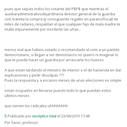
pues que sepais todos los votante del P$P$ que mientras el
auxiliaradministrativodejardineria director general de la guardia
civil, tramita la compra (y consiguiente regalito en paraisofisca)l de
miles de radares, respaldan el que cualquier hijo de mala madre te
multe impunemente por morderte las uñas...
menos mal que habeis votado o recomendado el voto a un partido
democristiano, si llegan a ser demoníacos no quiero ni imaginar lo
que te puede hacer un guardia por arrascarte los huevos
A que estan tardando el ministro de interior o el de hacienda en dar
explicaciones y pedir disculpas ???
Pues la respuesta y a escasos meses de unas elecciones es simple
:
estan ocupados en llevarse puesto todo lo que puedan estos
ultimos meses
que vienen los radicales uhhhhhhhh
Publicado por
el 23/06/2015 17:48
5.
escéptico total
Por favor, profesor: