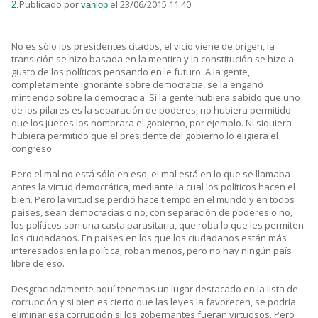
Publicado por
el 23/06/2015 11:40
2.
vanlop
No es sólo los presidentes citados, el vicio viene de origen, la
transición se hizo basada en la mentira y la constitución se hizo a
gusto de los políticos pensando en le futuro. A la gente,
completamente ignorante sobre democracia, se la engañó
mintiendo sobre la democracia. Si la gente hubiera sabido que uno
de los pilares es la separación de poderes, no hubiera permitido
que los jueces los nombrara el gobierno, por ejemplo. Ni siquiera
hubiera permitido que el presidente del gobierno lo eligiera el
congreso.
Pero el mal no está sólo en eso, el mal está en lo que se llamaba
antes la virtud democrática, mediante la cual los políticos hacen el
bien. Pero la virtud se perdió hace tiempo en el mundo y en todos
paises, sean democracias o no, con separación de poderes o no,
los políticos son una casta parasitaria, que roba lo que les permiten
los ciudadanos. En paises en los que los ciudadanos están más
interesados en la política, roban menos, pero no hay ningún país
libre de eso.
Desgraciadamente aquí tenemos un lugar destacado en la lista de
corrupción y si bien es cierto que las leyes la favorecen, se podría
eliminar esa corrupción si los gobernantes fueran virtuosos. Pero