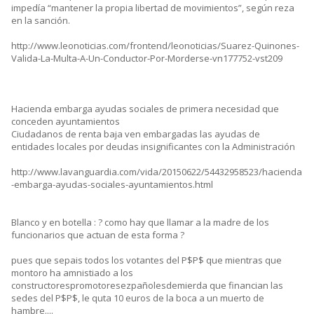
impedía “mantener la propia libertad de movimientos”, según reza
en la sanción.
http://www.leonoticias.com/frontend/leonoticias/Suarez-Quinones-
Valida-La-Multa-A-Un-Conductor-Por-Morderse-vn177752-vst209
Hacienda embarga ayudas sociales de primera necesidad que
conceden ayuntamientos
Ciudadanos de renta baja ven embargadas las ayudas de
entidades locales por deudas insignificantes con la Administración
http://www.lavanguardia.com/vida/20150622/54432958523/hacienda
-embarga-ayudas-sociales-ayuntamientos.html
Blanco y en botella : ? como hay que llamar a la madre de los
funcionarios que actuan de esta forma ?
pues que sepais todos los votantes del P$P$ que mientras que
montoro ha amnistiado a los
constructorespromotoresezpañolesdemierda que financian las
sedes del P$P$, le quta 10 euros de la boca a un muerto de
hambre....