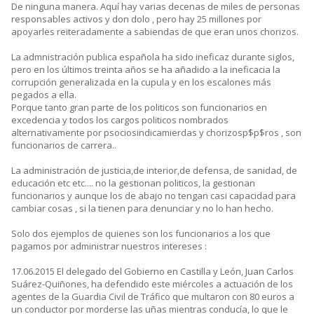
De ninguna manera. Aquí hay varias decenas de miles de personas
responsables activos y don dolo , pero hay 25 millones por
apoyarles reiteradamente a sabiendas de que eran unos chorizos.
La admnistración publica española ha sido ineficaz durante siglos,
pero en los últimos treinta años se ha añadido a la ineficacia la
corrupción generalizada en la cupula y en los escalones más
pegados a ella.
Porque tanto gran parte de los politicos son funcionarios en
excedencia y todos los cargos politicos nombrados
alternativamente por psociosindicamierdas y chorizosp$p$ros , son
funcionarios de carrera..
La administración de justicia,de interior,de defensa, de sanidad, de
educación etc etc.... no la gestionan politicos, la gestionan
funcionarios y aunque los de abajo no tengan casi capacidad para
cambiar cosas , si la tienen para denunciar y no lo han hecho.
Solo dos ejemplos de quienes son los funcionarios a los que
pagamos por administrar nuestros intereses :
17.06.2015 El delegado del Gobierno en Castilla y León, Juan Carlos
Suárez-Quiñones, ha defendido este miércoles a actuación de los
agentes de la Guardia Civil de Tráfico que multaron con 80 euros a
un conductor por morderse las uñas mientras conducía, lo que le