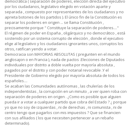
democrática ( separación de poderes, elección directa del ejecutivo
por los ciudadanos, legislativo elegido en votación aparte y
separada , compuesto por representantes de los ciudadanos y no
aprieta botones de los partidos ). El único fin de la Constitución es
separar los poderes en origen ... se llama Constitución ,
precisamente porque " Constituye la separación de poderes...."
El régimen de poder en España , oligárquico y no democrático , está
sostenido por un sistema corrupto de elección , donde el ejecutivo
elige al legislativo y los ciudadanos ignorantes unos, corruptos los
otros, ratifican yendo a votar.
Democracia son MAYORIAS ABSOLUTAS ( pregunten en el mundo
anglosajon o en Francia ), nada de pactos .Elecciones de Diputados
individuales por distrito a doble vuelta por mayoría absoluta ,
pagados por el distrito y con poder notarial revocable .Y el
Presidente de Gobierno elegido por mayoría absoluta de todos los
españoles....
Se acaban las Comunidades autónomas , las chulerías de los
independentistas , la corrupción en un minuto , a ver quien roba con
separación de poderes en origen . ¿Como es posible que alguien
pueda ir a votar a cualquier partido que cobra del Estado ? ¿ porque
yo que no soy de izquierdas , ni de derechas , ni comunista , ni de
centro tengo que pagarlos con mis impuestos ? Que se financien
con sus afiliados ( los que necesiten pertenecer a un rebaño
determinado).