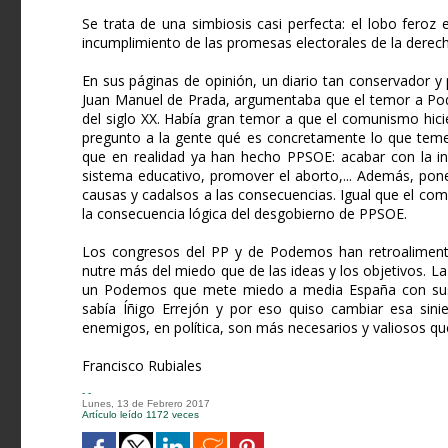
Se trata de una simbiosis casi perfecta: el lobo feroz 
incumplimiento de las promesas electorales de la dere
En sus páginas de opinión, un diario tan conservador y
Juan Manuel de Prada, argumentaba que el temor a Pod
del siglo XX. Había gran temor a que el comunismo hicie
pregunto a la gente qué es concretamente lo que tem
que en realidad ya han hecho PPSOE: acabar con la inde
sistema educativo, promover el aborto,... Además, pon
causas y cadalsos a las consecuencias. Igual que el co
la consecuencia lógica del desgobierno de PPSOE.
Los congresos del PP y de Podemos han retroalimentad
nutre más del miedo que de las ideas y los objetivos. 
un Podemos que mete miedo a media España con sus al
sabía Íñigo Errejón y por eso quiso cambiar esa sinie
enemigos, en política, son más necesarios y valiosos que
Francisco Rubiales
- -
Lunes, 13 de Febrero 2017
Artículo leído 1172 veces