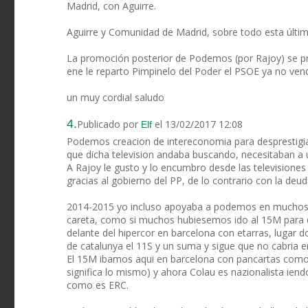
Madrid, con Aguirre.
Aguirre y Comunidad de Madrid, sobre todo esta últim
La promoción posterior de Podemos (por Rajoy) se 
ene le reparto Pimpinelo del Poder el PSOE ya no ven
un muy cordial saludo
4.
Publicado por
el 13/02/2017 12:08
Elf
Podemos creacion de intereconomia para desprestigiar 
que dicha television andaba buscando, necesitaban a u
A Rajoy le gusto y lo encumbro desde las televisiones 
gracias al gobierno del PP, de lo contrario con la deu
2014-2015 yo incluso apoyaba a podemos en muchos as
careta, como si muchos hubiesemos ido al 15M para 
delante del hipercor en barcelona con etarras, lugar 
de catalunya el 11S y un suma y sigue que no cabria 
El 15M ibamos aqui en barcelona con pancartas como l
significa lo mismo) y ahora Colau es nazionalista iend
como es ERC.