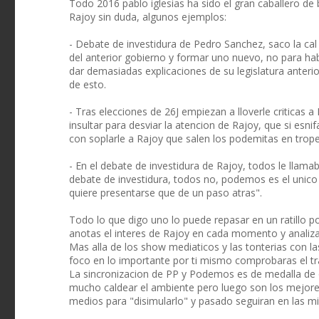
Todo 2016 pablo iglesias ha sido el gran caballero de
Rajoy sin duda, algunos ejemplos:
- Debate de investidura de Pedro Sanchez, saco la cal 
del anterior gobierno y formar uno nuevo, no para hab
dar demasiadas explicaciones de su legislatura anteri
de esto.
- Tras elecciones de 26J empiezan a lloverle criticas
insultar para desviar la atencion de Rajoy, que si esni
con soplarle a Rajoy que salen los podemitas en trop
- En el debate de investidura de Rajoy, todos le llam
debate de investidura, todos no, podemos es el unico q
quiere presentarse que de un paso atras".
Todo lo que digo uno lo puede repasar en un ratillo p
anotas el interes de Rajoy en cada momento y analiza
Mas alla de los show mediaticos y las tonterias con la
foco en lo importante por ti mismo comprobaras el tr
La sincronizacion de PP y Podemos es de medalla de 
mucho caldear el ambiente pero luego son los mejor
medios para "disimularlo" y pasado seguiran en las m