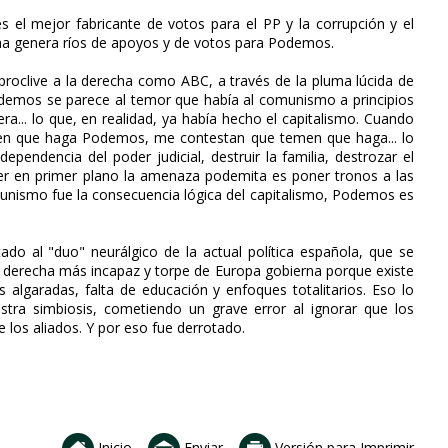
es el mejor fabricante de votos para el PP y la corrupción y el
cha genera ríos de apoyos y de votos para Podemos.
 proclive a la derecha como ABC, a través de la pluma lúcida de
emos se parece al temor que había al comunismo a principios
ra... lo que, en realidad, ya había hecho el capitalismo. Cuando
en que haga Podemos, me contestan que temen que haga... lo
pendencia del poder judicial, destruir la familia, destrozar el
er en primer plano la amenaza podemita es poner tronos a las
munismo fue la consecuencia lógica del capitalismo, Podemos es
o al "duo" neurálgico de la actual política española, que se
La derecha más incapaz y torpe de Europa gobierna porque existe
garadas, falta de educación y enfoques totalitarios. Eso lo
stra simbiosis, cometiendo un grave error al ignorar que los
 los aliados. Y por eso fue derrotado.
Inicio
Enviar
Versión para Imprimir