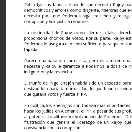
Pablo Iglesias fabrica el miedo que necesita Rajoy pa
democráticos y errores como dirigente, mientras que Mar
necesita para que Podemos siga creciendo y recogie
corrupción y la injusticia reinantes.
La continuidad de Rajoy como líder de la falsa derech
proporciona chorros de votos. Por su parte, Rajoy está
Podemos le asegura el miedo suficiente para que millo
tapada.
Parece una paradoja surrealista, pero es también una 
necesita y Rajoy le garantiza a Podemos la dosis de in
indignación y la revancha.
El triunfo de Íñigo Errejón habría sido un desastre pa
deslizándolo hacia la normalidad, lo que habría elimi
que quitaría votos y fuerza al PP.
En política, los enemigos son todavía más importantes qu
hacia los judíos en Alemania, el PP, a pesar de sus prof
al potencial totalitarismo bolivariano de Podemos. D
frustración que genera el liderazgo de un Rajoy que 
convivencia con la corrupción.