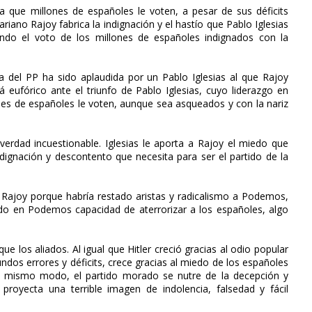
ra que millones de españoles le voten, a pesar de sus déficits
iano Rajoy fabrica la indignación y el hastío que Pablo Iglesias
ndo el voto de los millones de españoles indignados con la
a del PP ha sido aplaudida por un Pablo Iglesias al que Rajoy
 eufórico ante el triunfo de Pablo Iglesias, cuyo liderazgo en
nes de españoles le voten, aunque sea asqueados y con la nariz
verdad incuestionable. Iglesias le aporta a Rajoy el miedo que
dignación y descontento que necesita para ser el partido de la
ra Rajoy porque habría restado aristas y radicalismo a Podemos,
nado en Podemos capacidad de aterrorizar a los españoles, algo
e los aliados. Al igual que Hitler creció gracias al odio popular
undos errores y déficits, crece gracias al miedo de los españoles
el mismo modo, el partido morado se nutre de la decepción y
proyecta una terrible imagen de indolencia, falsedad y fácil