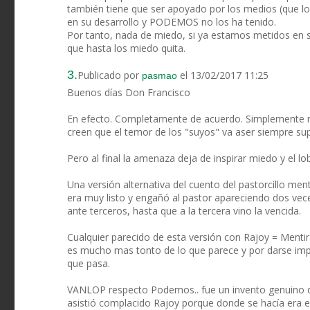
también tiene que ser apoyado por los medios (que l
en su desarrollo y PODEMOS no los ha tenido.
Por tanto, nada de miedo, si ya estamos metidos en s
que hasta los miedo quita.
3.
Publicado por
el 13/02/2017 11:25
pasmao
Buenos días Don Francisco
En efecto. Completamente de acuerdo. Simplemente rec
creen que el temor de los "suyos" va aser siempre supe
Pero al final la amenaza deja de inspirar miedo y el lo
Una versión alternativa del cuento del pastorcillo ment
era muy listo y engañó al pastor apareciendo dos v
ante terceros, hasta que a la tercera vino la vencida.
Cualquier parecido de esta versión con Rajoy = Menti
es mucho mas tonto de lo que parece y por darse impor
que pasa.
VANLOP respecto Podemos.. fue un invento genuino de
asistió complacido Rajoy porque donde se hacía era en