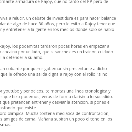
 brillante armadura de Rajoy, que no tanto del PP pero de
viva a relucir, un debate de investidura es para hacer balance
lar de algo de hace 30 años, pero le evito a Rajoy tener que
or y entretener a la gente en los medios donde solo se hablo
 a Rajoy, los podemitas tardaron pocas horas en empezar a
fa cocaina por un lado, que si sanchez es un traidor, cuidado
el a defender a su amo.
aban cobarde por querer gobernar sin presentarse a dicho
ue le ofrecio una salida digna a rajoy con el rollo "si no
or youtube y periodicos, te montas una linea cronologica y
s que hizo podemos, veras de forma clarisima lo sucedido.
s que pretenden entrener y desviar la atencion, si pones el
asfondo que existe.
oro olimpica. Mucha tonteria mediatica de confrontacion,
es amigos de cama. Mañana subiran un poco el tono en los
ismas.