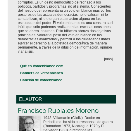
corruptos. Es un gesto democrático de rechazo a los
políticos, partidos y programas, no al sistema. Conscientes
del riesgo que representaría un voto en blanco masivo, los
gestores de las actuales democracias no lo valoran, ni lo
contabilizan, ni le otorgan plasmación alguna en las
estructuras del poder. El voto en blanco es una censura casi
inútil que sólo podemos realizar en las escasas ocasiones
que se abren las urnas. Esta bitácora abraza dos objetivos
principales: Valorar el peso del voto en blanco en las
democracias avanzadas y permitir a los ciudadanos libres
ejercer el derecho a la bofetada democrática de manera
permanente, a través de la difusión de información, opinión
y análisis.
[más]
Qué es Votoenblanco.com
Banners de Votoenblanco
Canción de Votoenblanco
EL AUTOR
Votoenblanco.com
Francisco Rubiales Moreno
1948, Villamartín (Cádiz). Doctor en
Periodismo, ha sido corresponsal de guerra
(Ramadam 1973, Nicaragua 1979 y El
Salvador 1980), director de las