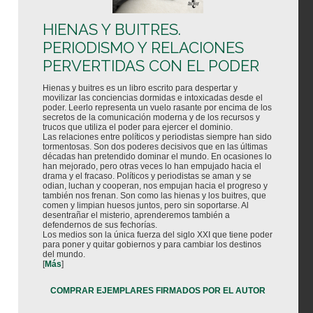
HIENAS Y BUITRES.
PERIODISMO Y RELACIONES
PERVERTIDAS CON EL PODER
Hienas y buitres es un libro escrito para despertar y
movilizar las conciencias dormidas e intoxicadas desde el
poder. Leerlo representa un vuelo rasante por encima de los
secretos de la comunicación moderna y de los recursos y
trucos que utiliza el poder para ejercer el dominio.
Las relaciones entre políticos y periodistas siempre han sido
tormentosas. Son dos poderes decisivos que en las últimas
décadas han pretendido dominar el mundo. En ocasiones lo
han mejorado, pero otras veces lo han empujado hacia el
drama y el fracaso. Políticos y periodistas se aman y se
odian, luchan y cooperan, nos empujan hacia el progreso y
también nos frenan. Son como las hienas y los buitres, que
comen y limpian huesos juntos, pero sin soportarse. Al
desentrañar el misterio, aprenderemos también a
defendernos de sus fechorías.
Los medios son la única fuerza del siglo XXI que tiene poder
para poner y quitar gobiernos y para cambiar los destinos
del mundo.
[
Más
]
COMPRAR EJEMPLARES FIRMADOS POR EL AUTOR