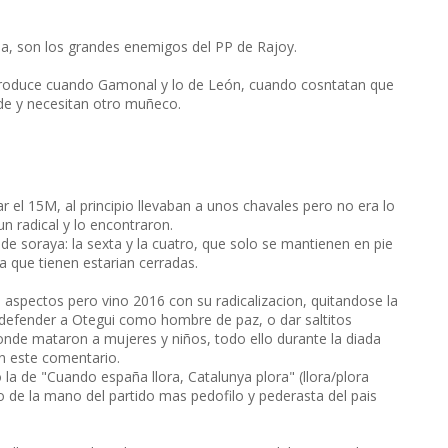
a, son los grandes enemigos del PP de Rajoy.
produce cuando Gamonal y lo de León, cuando cosntatan que
de y necesitan otro muñeco.
el 15M, al principio llevaban a unos chavales pero no era lo
n radical y lo encontraron.
de soraya: la sexta y la cuatro, que solo se mantienen en pie
da que tienen estarian cerradas.
pectos pero vino 2016 con su radicalizacion, quitandose la
defender a Otegui como hombre de paz, o dar saltitos
donde mataron a mujeres y niños, todo ello durante la diada
en este comentario.
a de "Cuando españa llora, Catalunya plora" (llora/plora
o de la mano del partido mas pedofilo y pederasta del pais