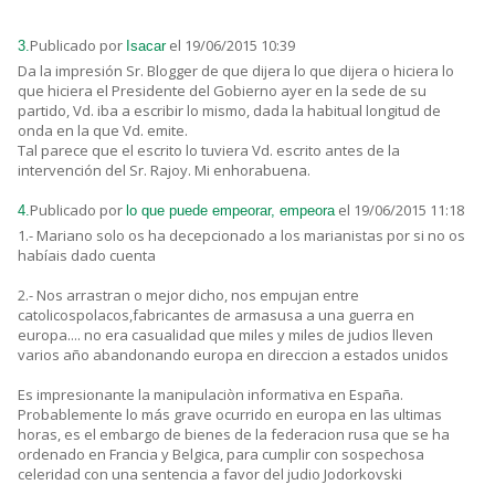
Publicado por
el 19/06/2015 10:39
3.
Isacar
Da la impresión Sr. Blogger de que dijera lo que dijera o hiciera lo
que hiciera el Presidente del Gobierno ayer en la sede de su
partido, Vd. iba a escribir lo mismo, dada la habitual longitud de
onda en la que Vd. emite.
Tal parece que el escrito lo tuviera Vd. escrito antes de la
intervención del Sr. Rajoy. Mi enhorabuena.
Publicado por
el 19/06/2015 11:18
4.
lo que puede empeorar, empeora
1.- Mariano solo os ha decepcionado a los marianistas por si no os
habíais dado cuenta
2.- Nos arrastran o mejor dicho, nos empujan entre
catolicospolacos,fabricantes de armasusa a una guerra en
europa.... no era casualidad que miles y miles de judios lleven
varios año abandonando europa en direccion a estados unidos
Es impresionante la manipulaciòn informativa en España.
Probablemente lo más grave ocurrido en europa en las ultimas
horas, es el embargo de bienes de la federacion rusa que se ha
ordenado en Francia y Belgica, para cumplir con sospechosa
celeridad con una sentencia a favor del judio Jodorkovski