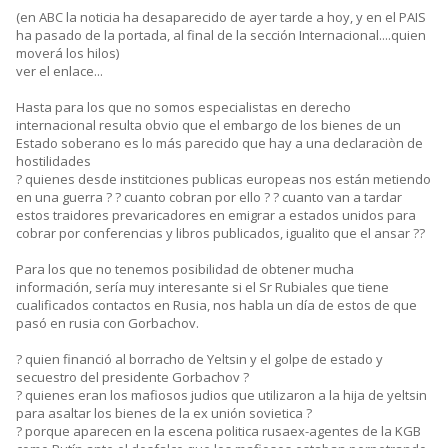
(en ABC la noticia ha desaparecido de ayer tarde a hoy, y en el PAIS
ha pasado de la portada, al final de la sección Internacional....quien
moverá los hilos)
ver el enlace...
Hasta para los que no somos especialistas en derecho
internacional resulta obvio que el embargo de los bienes de un
Estado soberano es lo más parecido que hay a una declaraciòn de
hostilidades
? quienes desde institciones publicas europeas nos están metiendo
en una guerra ? ? cuanto cobran por ello ? ? cuanto van a tardar
estos traidores prevaricadores en emigrar a estados unidos para
cobrar por conferencias y libros publicados, igualito que el ansar ??
Para los que no tenemos posibilidad de obtener mucha
información, sería muy interesante si el Sr Rubiales que tiene
cualificados contactos en Rusia, nos habla un día de estos de que
pasó en rusia con Gorbachov.
? quien financió al borracho de Yeltsin y el golpe de estado y
secuestro del presidente Gorbachov ?
? quienes eran los mafiosos judios que utilizaron a la hija de yeltsin
para asaltar los bienes de la ex unión sovietica ?
? porque aparecen en la escena politica rusaex-agentes de la KGB