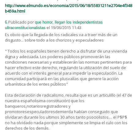
http://www.elmundo.es/economia/2015/06/18/55831211e2704e4f348
b459a.html
Publicado por
6.
que horror, llegan los independentistas
el 19/06/2015 11:43
ultraconstitucionalistas
Es obvio que la llegada de los radicales va a traer más de un
disgusto... sobre todo a los chorizos y especuladores
" Todos los españoles tienen derecho a disfrutar de una vivienda
digna y adecuada. Los poderes públicos promoverán las
condiciones necesarias y establecerán las normas pertinentes para
hacer efectivo este derecho, regulando la utilización del suelo de
acuerdo con el interés general para impedir la especulación. La
comunidad participará en las plusvalías que genere la acción
urbanística de los entes públicos"
Esta declaración de radicalismo, resulta que es un articulillo (el 47 de
nuestra españolisima constitución) que los
banqueros,notariosregistradores y
promotoresespeculadoresdemierda habían conseguido que
olvidaran durante los ultimos 30 años tanto psociolistos.... el P$P$
no ha olvidado nada porque simplemente se limpia el culo con los
derechos de los demás.