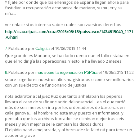
Y fijate por donde que los enemigos de España llegan ahora para
fastidiar la recuperación economica de mariano, su mujer y su
niña...
ver enlace si os interesa saber cuales son vuestros derechos
http://ccaa.elpais.com/ccaa/2015/06/18/paisvasco/1434615049_1171
70.html
Publicado por
el 19/06/2015 11:44
7.
Caligula
Que grande es Mariano, se ha dado cuenta que el fallo estaba en
que él no dirigía las operaciones. Y esto le ha llevado 2 meses.
Publicado por
el 19/06/2015 11:52
8.
más sobre la regeneración P$P$ra
sobre-cogedores nuestros altos magistrados o como ser millonarios
con un sueldecito de funcionario de justicia
nota aclaratoria : El juez Ruz que tanto anhelaban los peperos
llevara el caso de su financiación delincuencial... es el que tardó
más de seis meses en ir a por los ordenadores de barcenas en
calle genova.... el hombre no esta muy puesto en informatica, y
pensaba que los archivos borrados se eliminan mejor tras seis
meses y aún mejor si se le cambian los discos duros.
El elpidio pasó a mejor vida, y al bermudez le faltó ná para tener un
accidente grave