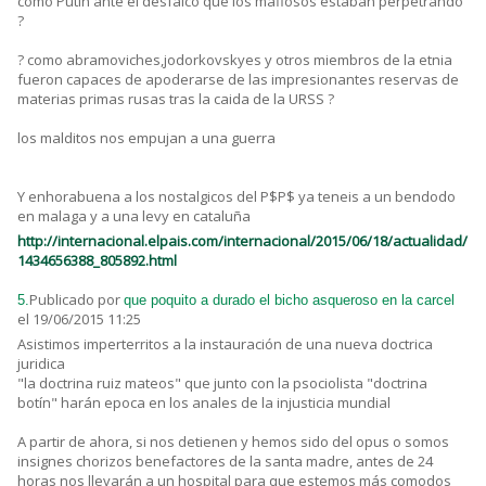
como Putín ante el desfalco que los mafiosos estaban perpetrando
?
? como abramoviches,jodorkovskyes y otros miembros de la etnia
fueron capaces de apoderarse de las impresionantes reservas de
materias primas rusas tras la caida de la URSS ?
los malditos nos empujan a una guerra
Y enhorabuena a los nostalgicos del P$P$ ya teneis a un bendodo
en malaga y a una levy en cataluña
http://internacional.elpais.com/internacional/2015/06/18/actualidad/
1434656388_805892.html
Publicado por
5.
que poquito a durado el bicho asqueroso en la carcel
el 19/06/2015 11:25
Asistimos imperterritos a la instauración de una nueva doctrica
juridica
"la doctrina ruiz mateos" que junto con la psociolista "doctrina
botín" harán epoca en los anales de la injusticia mundial
A partir de ahora, si nos detienen y hemos sido del opus o somos
insignes chorizos benefactores de la santa madre, antes de 24
horas nos llevarán a un hospital para que estemos más comodos