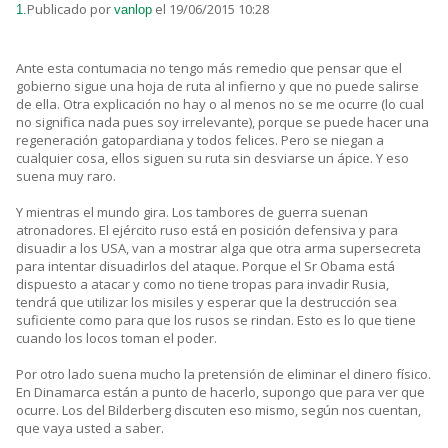
Publicado por
el 19/06/2015 10:28
1.
vanlop
Ante esta contumacia no tengo más remedio que pensar que el
gobierno sigue una hoja de ruta al infierno y que no puede salirse
de ella. Otra explicación no hay o al menos no se me ocurre (lo cual
no significa nada pues soy irrelevante), porque se puede hacer una
regeneración gatopardiana y todos felices. Pero se niegan a
cualquier cosa, ellos siguen su ruta sin desviarse un ápice. Y eso
suena muy raro.
Y mientras el mundo gira. Los tambores de guerra suenan
atronadores. El ejército ruso está en posición defensiva y para
disuadir a los USA, van a mostrar alga que otra arma supersecreta
para intentar disuadirlos del ataque. Porque el Sr Obama está
dispuesto a atacar y como no tiene tropas para invadir Rusia,
tendrá que utilizar los misiles y esperar que la destrucción sea
suficiente como para que los rusos se rindan. Esto es lo que tiene
cuando los locos toman el poder.
Por otro lado suena mucho la pretensión de eliminar el dinero físico.
En Dinamarca están a punto de hacerlo, supongo que para ver que
ocurre. Los del Bilderberg discuten eso mismo, según nos cuentan,
que vaya usted a saber.