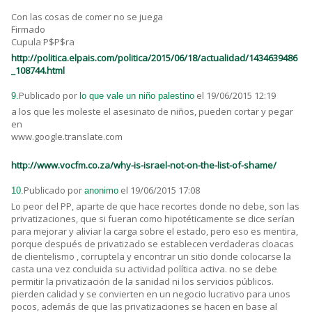
Con las cosas de comer no se juega
Firmado
Cupula P$P$ra
http://politica.elpais.com/politica/2015/06/18/actualidad/1434639486
_108744.html
Publicado por
el 19/06/2015 12:19
9.
lo que vale un niño palestino
a los que les moleste el asesinato de niños, pueden cortar y pegar
en
www.google.translate.com
http://www.vocfm.co.za/why-is-israel-not-on-the-list-of-shame/
Publicado por
el 19/06/2015 17:08
10.
anonimo
Lo peor del PP, aparte de que hace recortes donde no debe, son las
privatizaciones, que si fueran como hipotéticamente se dice serían
para mejorar y aliviar la carga sobre el estado, pero eso es mentira,
porque después de privatizado se establecen verdaderas cloacas
de clientelismo , corruptela y encontrar un sitio donde colocarse la
casta una vez concluida su actividad política activa. no se debe
permitir la privatización de la sanidad ni los servicios públicos.
pierden calidad y se convierten en un negocio lucrativo para unos
pocos, además de que las privatizaciones se hacen en base al