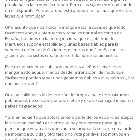
problemas a la economía uropea. Pero ellos siguen profundizando
en el disparate. Porque Uropa está podrida, no ha más que ver las
leyes que promulgan.
Otro asunto que nos indica lo mal que está la cosa, es que todo
Occidente apoya a Marruecos y como es natural en contra de
España, basados en la peregrina idea que el gobierno de
Marruecos supone estabilidad y unas bases fiables para la
supuesta defensa de Occidente, mientras que España con sus
gobiernos marxistas crea una incertidumbre inasamumible.
Este razonamiento es absurdo pues los useños siempre han
mangoneado aquí, al menos desde la transición, de modo que
fácilmente podrían tener unos gobiernos fiables y muy adictos. ¿Por
qué no lo hacen?
Otra posibilidad es la destrucción de Uropa a base de sustitución
poblacional, no se sabe por qué motivo y eso se consigue mejor en
países degradados.
Y si bien es cierto que sólo la tercera parte de los españoles acepta
la situación, también es cierto que hay otra tercera parte que
piensan que votan a los que van a solucionar la cosa, en un alarde
de inocencia suicida y otro tercio no vota por diversos motivos en
otro alarde inconsciencia no menos suicida.