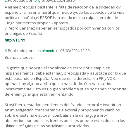
Publicado por
el 06/03/2024 09:35
2.
tony
A mi me preocupa bastante la falta de reacción de la sociedad civil
española,la miseria moral que invade tyodo los aspectos de la vida
politica española,el PPSOE han tenido mucha culpa, pero desde
luego por meritos propios Zapatero
y Pedro Sanzhez deberian ser juzgados pòr comnivencia con los
enemigos de España
http://TONY
Publicado por
el 06/03/2024 12:29
3.
mentalmente
Buenas a todos,
La gente que ha visto el socialismo de cerca por ejemplo en
hispanoamérica, debe estar muy preocupada y asustada por lo que
está pasando en España. Veo que en la derecha, en PP y VOX,
apenas hay alguno arriba que lo ha sufrido. O lo han sufrido
indirectamente. Esto es un gran problema pues no tienen conciencia
del enemigo al que están enfrentando.
Si así fuera, estarían pendientes del fraude electoral e invertirían
en investigación, transparencia electoral y proponiendo cambios
sobre el sistema electoral. Combatirían la demagogia pro-
abstención por todos los frentes posibles porque estos dos son los
últimos refugios de los socialismos acorralados.