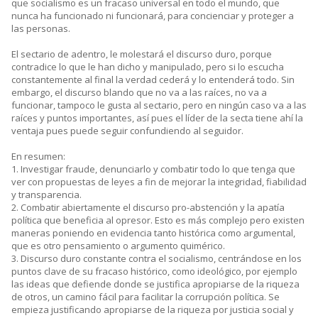
que socialismo es un fracaso universal en todo el mundo, que
nunca ha funcionado ni funcionará, para concienciar y proteger a
las personas.
El sectario de adentro, le molestará el discurso duro, porque
contradice lo que le han dicho y manipulado, pero si lo escucha
constantemente al final la verdad cederá y lo entenderá todo. Sin
embargo, el discurso blando que no va a las raíces, no va a
funcionar, tampoco le gusta al sectario, pero en ningún caso va a las
raíces y puntos importantes, así pues el líder de la secta tiene ahí la
ventaja pues puede seguir confundiendo al seguidor.
En resumen:
1. Investigar fraude, denunciarlo y combatir todo lo que tenga que
ver con propuestas de leyes a fin de mejorar la integridad, fiabilidad
y transparencia.
2. Combatir abiertamente el discurso pro-abstención y la apatía
política que beneficia al opresor. Esto es más complejo pero existen
maneras poniendo en evidencia tanto histórica como argumental,
que es otro pensamiento o argumento quimérico.
3. Discurso duro constante contra el socialismo, centrándose en los
puntos clave de su fracaso histórico, como ideológico, por ejemplo
las ideas que defiende donde se justifica apropiarse de la riqueza
de otros, un camino fácil para facilitar la corrupción política. Se
empieza justificando apropiarse de la riqueza por justicia social y