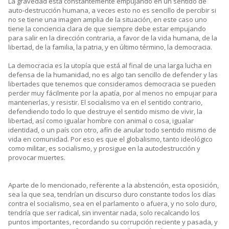
La gravedad está constantemente empujando en un sentido de
auto-destrucción humana, a veces esto no es sencillo de percibir si
no se tiene una imagen amplia de la situación, en este caso uno
tiene la conciencia clara de que siempre debe estar empujando
para salir en la dirección contraria, a favor de la vida humana, de la
libertad, de la familia, la patria, y en último término, la democracia.
La democracia es la utopía que está al final de una larga lucha en
defensa de la humanidad, no es algo tan sencillo de defender y las
libertades que tenemos que consideramos democracia se pueden
perder muy fácilmente por la apatía, por al menos no empujar para
mantenerlas, y resistir. El socialismo va en el sentido contrario,
defendiendo todo lo que destruye el sentido mismo de vivir, la
libertad, así como igualar hombre con animal o cosa, igualar
identidad, o un país con otro, afín de anular todo sentido mismo de
vida en comunidad. Por eso es que el globalismo, tanto ideológico
como militar, es socialismo, y prosigue en la autodestrucción y
provocar muertes.
Aparte de lo mencionado, referente a la abstención, esta oposición,
sea la que sea, tendrían un discurso duro constante todos los días
contra el socialismo, sea en el parlamento o afuera, y no solo duro,
tendría que ser radical, sin inventar nada, solo recalcando los
puntos importantes, recordando su corrupción reciente y pasada, y