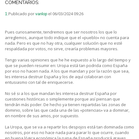
COMENTARIOS:
Publicado por
el 06/03/2024 09:26
1.
vanlop
Pues curiosamente, tendremos que ser nosotros los que lo
arreglemos, aunque todo indique que el «pueblo» no cuenta para
nada. Pero es que no hay otra, cualquier solución que no esté
respaldada por votos, no sirve, crearía problemas mayores.
Tengo varias opiniones que he he expuesto a lo largo del tiempo y
que se pueden resumir en: Uropa está tan podrida como España
por eso no hacen nada. A los que mandan y por la razón que sea,
les interesa destruir España y los de aquí colaboran con
entusiasmo con tal de enriquecerse.
No sé si a los que mandan les interesa destruir España por
cuestiones históricas o simplemente porque así piensan que
tendrán más poder. De hecho ya tienen repartidas las zonas de
dominio, sobre las que cada una de las «potencias» va a dominar,
en nombre de sus amos, por supuesto.
La Uropa, que se va a repartir los despojos está tan dominada como
nosotros, por eso no hace nada para parar lo que ocurre, cuando
en buena lógica económica la ruina de España producirá graves