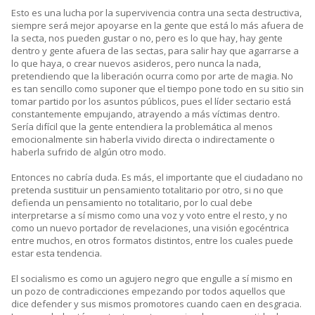
Esto es una lucha por la supervivencia contra una secta destructiva,
siempre será mejor apoyarse en la gente que está lo más afuera de
la secta, nos pueden gustar o no, pero es lo que hay, hay gente
dentro y gente afuera de las sectas, para salir hay que agarrarse a
lo que haya, o crear nuevos asideros, pero nunca la nada,
pretendiendo que la liberación ocurra como por arte de magia. No
es tan sencillo como suponer que el tiempo pone todo en su sitio sin
tomar partido por los asuntos públicos, pues el líder sectario está
constantemente empujando, atrayendo a más víctimas dentro.
Sería difícil que la gente entendiera la problemática al menos
emocionalmente sin haberla vivido directa o indirectamente o
haberla sufrido de algún otro modo.
Entonces no cabría duda. Es más, el importante que el ciudadano no
pretenda sustituir un pensamiento totalitario por otro, si no que
defienda un pensamiento no totalitario, por lo cual debe
interpretarse a sí mismo como una voz y voto entre el resto, y no
como un nuevo portador de revelaciones, una visión egocéntrica
entre muchos, en otros formatos distintos, entre los cuales puede
estar esta tendencia.
El socialismo es como un agujero negro que engulle a sí mismo en
un pozo de contradicciones empezando por todos aquellos que
dice defender y sus mismos promotores cuando caen en desgracia.