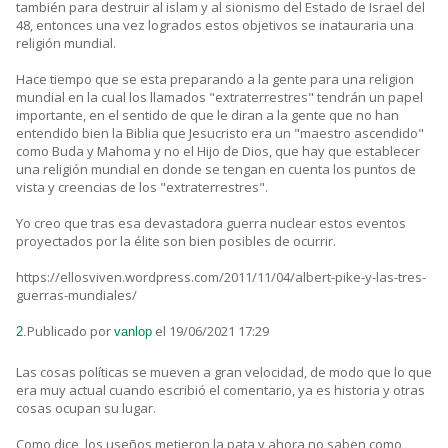
también para destruir al islam y al sionismo del Estado de Israel del
48, entonces una vez logrados estos objetivos se inatauraria una
religión mundial.
Hace tiempo que se esta preparando a la gente para una religion
mundial en la cual los llamados "extraterrestres" tendrán un papel
importante, en el sentido de que le diran a la gente que no han
entendido bien la Biblia que Jesucristo era un "maestro ascendido"
como Buda y Mahoma y no el Hijo de Dios, que hay que establecer
una religión mundial en donde se tengan en cuenta los puntos de
vista y creencias de los "extraterrestres".
Yo creo que tras esa devastadora guerra nuclear estos eventos
proyectados por la élite son bien posibles de ocurrir.
https://ellosviven.wordpress.com/2011/11/04/albert-pike-y-las-tres-
guerras-mundiales/
Publicado por
el 19/06/2021 17:29
2.
vanlop
Las cosas políticas se mueven a gran velocidad, de modo que lo que
era muy actual cuando escribió el comentario, ya es historia y otras
cosas ocupan su lugar.
Como dice, los useños metieron la pata y ahora no saben como