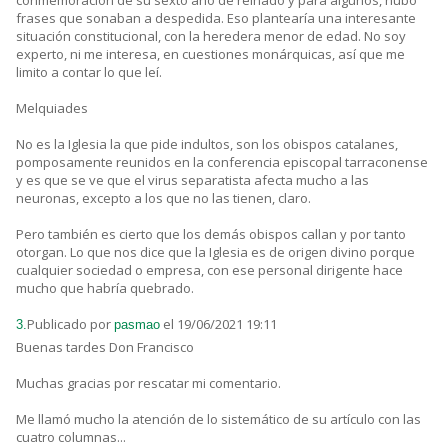
conmemoración de su sexto año de reinado y para algunos, hubo
frases que sonaban a despedida. Eso plantearía una interesante
situación constitucional, con la heredera menor de edad. No soy
experto, ni me interesa, en cuestiones monárquicas, así que me
limito a contar lo que leí.
Melquiades
No es la Iglesia la que pide indultos, son los obispos catalanes,
pomposamente reunidos en la conferencia episcopal tarraconense
y es que se ve que el virus separatista afecta mucho a las
neuronas, excepto a los que no las tienen, claro.
Pero también es cierto que los demás obispos callan y por tanto
otorgan. Lo que nos dice que la Iglesia es de origen divino porque
cualquier sociedad o empresa, con ese personal dirigente hace
mucho que habría quebrado.
Publicado por
el 19/06/2021 19:11
3.
pasmao
Buenas tardes Don Francisco
Muchas gracias por rescatar mi comentario.
Me llamó mucho la atención de lo sistemático de su artículo con las
cuatro columnas...