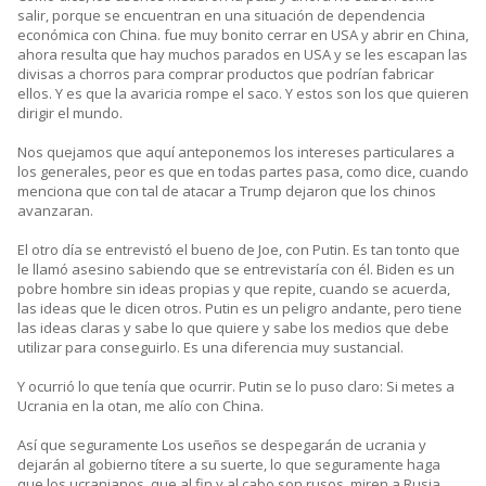
salir, porque se encuentran en una situación de dependencia
económica con China. fue muy bonito cerrar en USA y abrir en China,
ahora resulta que hay muchos parados en USA y se les escapan las
divisas a chorros para comprar productos que podrían fabricar
ellos. Y es que la avaricia rompe el saco. Y estos son los que quieren
dirigir el mundo.
Nos quejamos que aquí anteponemos los intereses particulares a
los generales, peor es que en todas partes pasa, como dice, cuando
menciona que con tal de atacar a Trump dejaron que los chinos
avanzaran.
El otro día se entrevistó el bueno de Joe, con Putin. Es tan tonto que
le llamó asesino sabiendo que se entrevistaría con él. Biden es un
pobre hombre sin ideas propias y que repite, cuando se acuerda,
las ideas que le dicen otros. Putin es un peligro andante, pero tiene
las ideas claras y sabe lo que quiere y sabe los medios que debe
utilizar para conseguirlo. Es una diferencia muy sustancial.
Y ocurrió lo que tenía que ocurrir. Putin se lo puso claro: Si metes a
Ucrania en la otan, me alío con China.
Así que seguramente Los useños se despegarán de ucrania y
dejarán al gobierno títere a su suerte, lo que seguramente haga
que los ucranianos, que al fin y al cabo son rusos, miren a Rusia