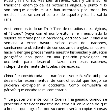
Rusia y ni a China. Mas bien al revés. Rusia y China son el
tradicional enemigo de las potencias anglos.. y punto. Y lo
son porque desde el XIX han intentado por todos los
medios hacerse con el control de aquello y les ha salido
rana.
Aquí tenemos todo un Think Tank de estudios estratégicos,
el "Elcano" (vaya con el nombrecito, si el mencionado lo
supiera se tiraba por un barranco), dedicado 24h 7 días a la
semana a echar basura sobre esas dos naciones,
sumisamente obediente de con sus amos anglos; sin querer
hacer valer que precisamente nuestra hispanidad y situación
geográfica nos pone en una posición privilegiada en
occidente para desarrollar lazos con esas naciones,
independientemente de tutelas interesadas.
China fue considerada una nación de serie B, sólo útil para
desarrollar experimentos de control social que luego se
pudieran extrapolar a occidente. Como demuestra el
párrafo que encabeza mi comentario.
Y fue posteriormente, con la Guerra Fría ganada, cuando se
procedió a trasladar nuestra industria allí, en la idea de que
a lo mas que lograrían por su cuenta sería a copiar 4 cosas