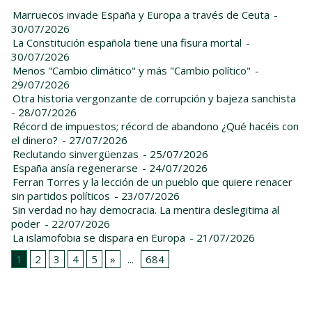
Marruecos invade España y Europa a través de Ceuta
-
30/07/2026
La Constitución española tiene una fisura mortal
-
30/07/2026
Menos "Cambio climático" y más "Cambio político"
-
29/07/2026
Otra historia vergonzante de corrupción y bajeza sanchista
- 28/07/2026
Récord de impuestos; récord de abandono ¿Qué hacéis con
el dinero?
- 27/07/2026
Reclutando sinvergüenzas
- 25/07/2026
España ansía regenerarse
- 24/07/2026
Ferran Torres y la lección de un pueblo que quiere renacer
sin partidos políticos
- 23/07/2026
Sin verdad no hay democracia. La mentira deslegitima al
poder
- 22/07/2026
La islamofobia se dispara en Europa
- 21/07/2026
1
2
3
4
5
»
...
684