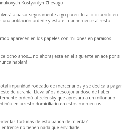
 Yanukovych Kostyantyn Zhevago
olverá a pasar seguramente algo parecido a lo ocurrido en
de una población ordeñe y estafe impunemente al resto
rtido aparecen en los papeles con millones en paraisos
e ocho años.... no ahora) esta en el siguiente enlace por si
 nunca hablará.
total impunidad rodeado de mercenarios y se dedica a pagar
 este de ucrania. Lleva años descojonandose de haber
ntemente ordenó al zelensky que apresara a un millonario
ntinúa en arresto domiciliario en estos momentos.
nder las fortunas de esta banda de mierda?
 enfrente no tienen nada que envidiarle.