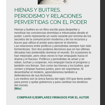
HIENAS Y BUITRES.
PERIODISMO Y RELACIONES
PERVERTIDAS CON EL PODER
Hienas y buitres es un libro escrito para despertar y
movilizar las conciencias dormidas e intoxicadas desde el
poder. Leerlo representa un vuelo rasante por encima de los
secretos de la comunicación moderna y de los recursos y
trucos que utiliza el poder para ejercer el dominio.
Las relaciones entre políticos y periodistas siempre han sido
tormentosas. Son dos poderes decisivos que en las últimas
décadas han pretendido dominar el mundo. En ocasiones lo
han mejorado, pero otras veces lo han empujado hacia el
drama y el fracaso. Políticos y periodistas se aman y se
odian, luchan y cooperan, nos empujan hacia el progreso y
también nos frenan. Son como las hienas y los buitres, que
comen y limpian huesos juntos, pero sin soportarse. Al
desentrañar el misterio, aprenderemos también a
defendernos de sus fechorías.
Los medios son la única fuerza del siglo XXI que tiene poder
para poner y quitar gobiernos y para cambiar los destinos
del mundo.
[
Más
]
COMPRAR EJEMPLARES FIRMADOS POR EL AUTOR