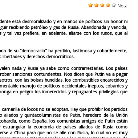
Nota
ente está desmoralizado y en manos de políticos sin honor ni
eguir recibiendo petróleo y gas de Rusia. Abandonada y vencida,
 y tal vez prefiera, en adelante, aliarse con los rusos, que al
ria de su "democracia" ha perdido, lastimosa y cobardemente,
as libertades y derechos democráticos.
alen nada y Rusia ya sabe como contrarrestarlas. Los países
aprobar sanciones contundentes. Nos dicen que Putin va a pagar
osotros, con las bolsas hundidas, los combustibles encarecidos y
entable manojo de políticos occidentales ineptos, cobardes y
nga en peligro los inmerecidos y repugnantes privilegios que
 camarilla de locos no se adoptan. Hay que prohibir los partidos
aliados y quintacolumnistas de Putin, heredero de la Unión
 cobardía, como España, los comunistas amigos de Putin están
 estrangular la economía de países aliados de Rusia como
aerse a China para que no se alíe con Rusia, lo cual no es muy