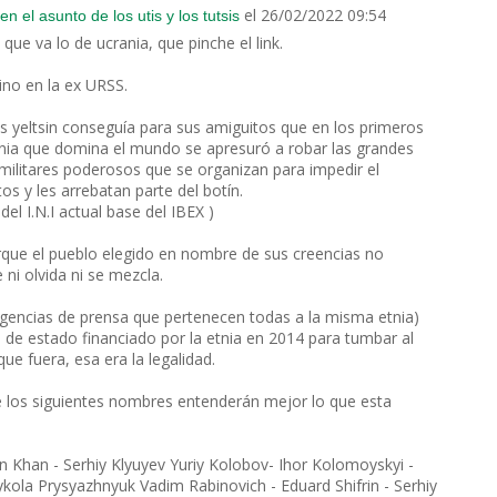
el 26/02/2022 09:54
 el asunto de los utis y los tutsis
ue va lo de ucrania, que pinche el link.
ino en la ex URSS.
is yeltsin conseguía para sus amiguitos que en los primeros
tnia que domina el mundo se apresuró a robar las grandes
xmilitares poderosos que se organizan para impedir el
s y les arrebatan parte del botín.
el I.N.I actual base del IBEX )
rque el pueblo elegido en nombre de sus creencias no
 ni olvida ni se mezcla.
gencias de prensa que pertenecen todas a la misma etnia)
 de estado financiado por la etnia en 2014 para tumbar al
e fuera, esa era la legalidad.
e los siguientes nombres entenderán mejor lo que esta
n Khan - Serhiy Klyuyev Yuriy Kolobov- Ihor Kolomoyskyi -
ola Prysyazhnyuk Vadim Rabinovich - Eduard Shifrin - Serhiy