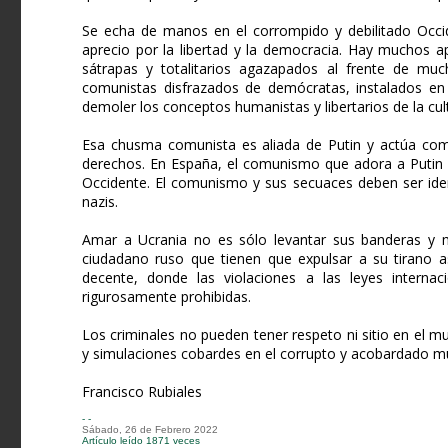
Se echa de manos en el corrompido y debilitado Occid
aprecio por la libertad y la democracia. Hay muchos a
sátrapas y totalitarios agazapados al frente de m
comunistas disfrazados de demócratas, instalados en 
demoler los conceptos humanistas y libertarios de la cul
Esa chusma comunista es aliada de Putin y actúa como
derechos. En España, el comunismo que adora a Putin s
Occidente. El comunismo y sus secuaces deben ser iden
nazis.
Amar a Ucrania no es sólo levantar sus banderas y m
ciudadano ruso que tienen que expulsar a su tirano a
decente, donde las violaciones a las leyes internac
rigurosamente prohibidas.
Los criminales no pueden tener respeto ni sitio en el m
y simulaciones cobardes en el corrupto y acobardado m
Francisco Rubiales
- -
Sábado, 26 de Febrero 2022
Artículo leído 1871 veces