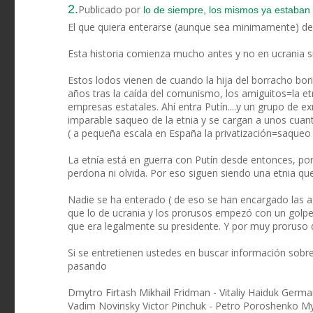
2.
Publicado por
lo de siempre, los mismos ya estaban en
El que quiera enterarse (aunque sea minimamente) de q
Esta historia comienza mucho antes y no en ucrania s
Estos lodos vienen de cuando la hija del borracho bor
años tras la caída del comunismo, los amiguitos=la e
empresas estatales. Ahí entra Putín....y un grupo de e
imparable saqueo de la etnia y se cargan a unos cuanto
( a pequeña escala en España la privatización=saqueo d
La etnía está en guerra con Putín desde entonces, po
perdona ni olvida. Por eso siguen siendo una etnia que
Nadie se ha enterado ( de eso se han encargado las a
que lo de ucrania y los prorusos empezó con un golpe
que era legalmente su presidente. Y por muy proruso qu
Si se entretienen ustedes en buscar información sobr
pasando
Dmytro Firtash Mikhail Fridman - Vitaliy Haiduk Germa
Vadim Novinsky Victor Pinchuk - Petro Poroshenko Myk