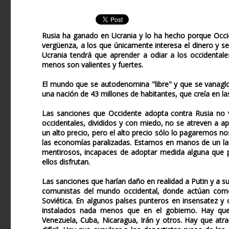
Rusia ha ganado en Ucrania y lo ha hecho porque Occid
vergüenza, a los que únicamente interesa el dinero y s
Ucrania tendrá que aprender a odiar a los occidentales
menos son valientes y fuertes.
El mundo que se autodenomina "libre" y que se vanaglo
una nación de 43 millones de habitantes, que creía en l
Las sanciones que Occidente adopta contra Rusia no v
occidentales, divididos y con miedo, no se atreven a 
un alto precio, pero el alto precio sólo lo pagaremos n
las economías paralizadas. Estamos en manos de un lam
mentirosos, incapaces de adoptar medida alguna que po
ellos disfrutan.
Las sanciones que harían daño en realidad a Putin y a su
comunistas del mundo occidental, donde actúan como 
Soviética. En algunos países punteros en insensatez y
instalados nada menos que en el gobierno. Hay que
Venezuela, Cuba, Nicaragua, Irán y otros. Hay que atr