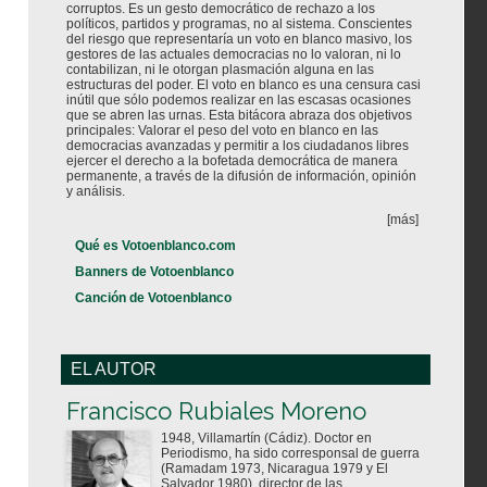
corruptos. Es un gesto democrático de rechazo a los
políticos, partidos y programas, no al sistema. Conscientes
del riesgo que representaría un voto en blanco masivo, los
gestores de las actuales democracias no lo valoran, ni lo
contabilizan, ni le otorgan plasmación alguna en las
estructuras del poder. El voto en blanco es una censura casi
inútil que sólo podemos realizar en las escasas ocasiones
que se abren las urnas. Esta bitácora abraza dos objetivos
principales: Valorar el peso del voto en blanco en las
democracias avanzadas y permitir a los ciudadanos libres
ejercer el derecho a la bofetada democrática de manera
permanente, a través de la difusión de información, opinión
y análisis.
[más]
Qué es Votoenblanco.com
Banners de Votoenblanco
Canción de Votoenblanco
EL AUTOR
Votoenblanco.com
Francisco Rubiales Moreno
1948, Villamartín (Cádiz). Doctor en
Periodismo, ha sido corresponsal de guerra
(Ramadam 1973, Nicaragua 1979 y El
Salvador 1980), director de las