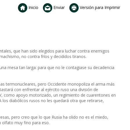
Inicio
Enviar
Versión para Imprimir
entales, que han sido elegidos para luchar contra enemigos
machismo, no contra fríos y decididos tiranos.
una mesa tan larga: para que no le contagiase su decadencia
bas termonucleares, pero Occidente monopoliza el arma más
stará con enfrentar al ejército ruso una división de
es. Y, como apoyo motorizado, un regimiento de cuarentones en
los diabólicos rusos no les quedará otra que retirarse,
esas, pero creo que lo que Rusia ha olido no es el miedo,
 olfato muy fino para eso.