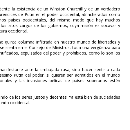
ente la existencia de un Winston Churchill y de un verdadero
prendices de Putin en el poder occidental, atrincherados como
uchos países occidentales, del mismo modo que hay muchos
los altos cargos de los gobiernos, cuya misión es socavar y
tura occidental.
 quinta columna infiltrada en nuestro mundo de libertades y
e sienta en el Consejo de Ministros, toda una vergüenza para
tificados, expulsados del poder y prohibidos, como lo son los
anifestarse ante la embajada rusa, sino hacer sentir a cada
sesino Putin del poder, si quieren ser admitidos en el mundo
ionales y las invasiones bélicas de países soberanos estén
undo de los seres justos y decentes. Ya está bien de suciedades
undo occidental.