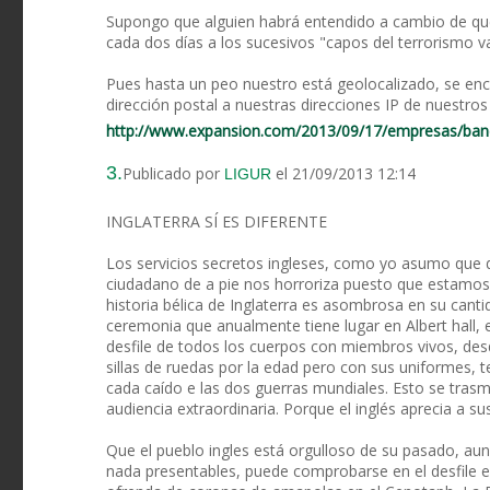
Supongo que alguien habrá entendido a cambio de qu
cada dos días a los sucesivos "capos del terrorismo v
Pues hasta un peo nuestro está geolocalizado, se en
dirección postal a nuestras direcciones IP de nuestro
http://www.expansion.com/2013/09/17/empresas/ban
3.
Publicado por
el 21/09/2013 12:14
LIGUR
INGLATERRA SÍ ES DIFERENTE
Los servicios secretos ingleses, como yo asumo que d
ciudadano de a pie nos horroriza puesto que estamo
historia bélica de Inglaterra es asombrosa en su cantid
ceremonia que anualmente tiene lugar en Albert hall,
desfile de todos los cuerpos con miembros vivos, desd
sillas de ruedas por la edad pero con sus uniformes, 
cada caído e las dos guerras mundiales. Esto se trasm
audiencia extraordinaria. Porque el inglés aprecia a su
Que el pueblo ingles está orgulloso de su pasado, au
nada presentables, puede comprobarse en el desfile el