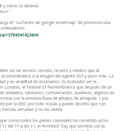
é y como se detenía
asco."
carga el" cochecito de google streetmap" de ponernos una
s ordenadores.
ca/1379434142.html
ebe ser un servicio secreto, recurre a medios que al
s acostumbrados a la imagen del agente 007 y poco más. La
ad y en amplitud de escenarios. Es ilustrador ver la
 en Londres, el Festival of Remembrance que después de un
e soldados, sanitarios, comunicación, auxiliares, algunos en
termina con la emotiva lluvia de pétalos de amapola. 1 por
ite por la BBC por todo el país y puedo decirles que con
s fuerzas armadas y no las olvida.
nque como todos los países coloniales ha cometido actos
 11 del 11 a las 11, el Armistice Day que termina con la