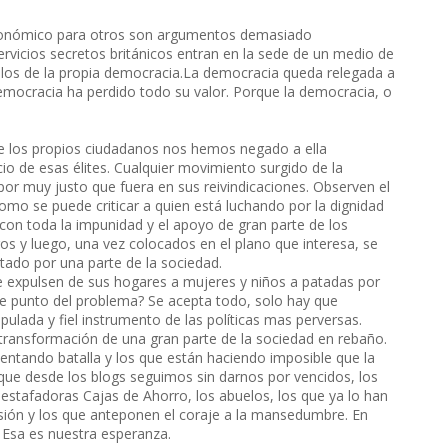
económico para otros son argumentos demasiado
ervicios secretos británicos entran en la sede de un medio de
los de la propia democracia.La democracia queda relegada a
emocracia ha perdido todo su valor. Porque la democracia, o
e los propios ciudadanos nos hemos negado a ella
 de esas élites. Cualquier movimiento surgido de la
por muy justo que fuera en sus reivindicaciones. Observen el
mo se puede criticar a quien está luchando por la dignidad
on toda la impunidad y el apoyo de gran parte de los
 y luego, una vez colocados en el plano que interesa, se
tado por una parte de la sociedad.
 expulsen de sus hogares a mujeres y niños a patadas por
te punto del problema? Se acepta todo, solo hay que
lada y fiel instrumento de las políticas mas perversas.
 transformación de una gran parte de la sociedad en rebaño.
ntando batalla y los que están haciendo imposible que la
ue desde los blogs seguimos sin darnos por vencidos, los
 estafadoras Cajas de Ahorro, los abuelos, los que ya lo han
isión y los que anteponen el coraje a la mansedumbre. En
. Esa es nuestra esperanza.