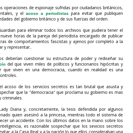
as operaciones de espionaje sufridas por ciudadanos británicos,
ntales, y el
para evitar que publiquen
acoso a periodistas
dades del gobierno británico y de sus fuerzas del orden.
Guardian para eliminar todos los archivos que pudiera tener el
 nueve horas de la pareja del periodista encargado de publicar
tras de comportamientos fascistas y ajenos por completo a la
r y representar..
os deberían cuestionar su estructura de poder y rediseñar su
del que viven miles de políticos y funcionarios hipócritas y
cío
r que viven en una democracia, cuando en realidad es una
controles.
 acoso de los servicios secretos es tan brutal que asusta y
ospechar que la "democracia" que proclama su gobierno es mas
 criminales.
Lady Diana y, concretamente, la tesis defendida por algunos
renado quien asesinó a la princesa, mientras todo el sistema de
ecer un accidente. Con los últimos datos en la mano sobre los
nteligencia, es razonable sospechar que los sevicios secretos
evitar a la Casa Real y a la nación lo que ellos consideraban una