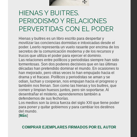
HIENAS Y BUITRES.
PERIODISMO Y RELACIONES
PERVERTIDAS CON EL PODER
Hienas y buitres es un libro escrito para despertar y
movilizar las conciencias dormidas e intoxicadas desde el
poder. Leerlo representa un vuelo rasante por encima de los
secretos de la comunicación moderna y de los recursos y
trucos que utiliza el poder para ejercer el dominio.
Las relaciones entre políticos y periodistas siempre han sido
tormentosas. Son dos poderes decisivos que en las últimas
décadas han pretendido dominar el mundo. En ocasiones lo
han mejorado, pero otras veces lo han empujado hacia el
drama y el fracaso. Políticos y periodistas se aman y se
odian, luchan y cooperan, nos empujan hacia el progreso y
también nos frenan. Son como las hienas y los buitres, que
comen y limpian huesos juntos, pero sin soportarse. Al
desentrañar el misterio, aprenderemos también a
defendernos de sus fechorías.
Los medios son la única fuerza del siglo XXI que tiene poder
para poner y quitar gobiernos y para cambiar los destinos
del mundo.
[
Más
]
COMPRAR EJEMPLARES FIRMADOS POR EL AUTOR