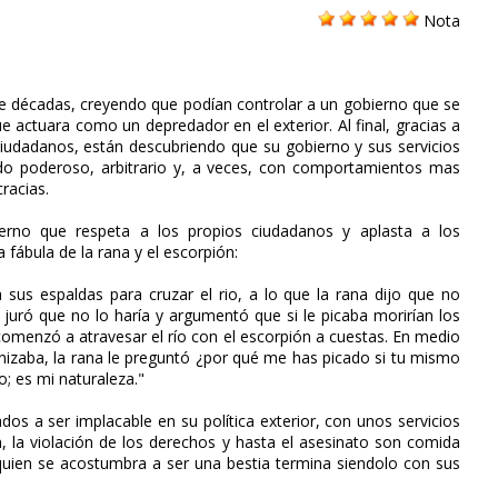
Nota
e décadas, creyendo que podían controlar a un gobierno que se
 actuara como un depredador en el exterior. Al final, gracias a
s ciudadanos, están descubriendo que su gobierno y sus servicios
o poderoso, arbitrario y, a veces, con comportamientos mas
racias.
erno que respeta a los propios ciudadanos y aplasta a los
 fábula de la rana y el escorpión:
a sus espaldas para cruzar el rio, a lo que la rana dijo que no
n juró que no lo haría y argumentó que si le picaba morirían los
 comenzó a atravesar el río con el escorpión a cuestas. En medio
gonizaba, la rana le preguntó ¿por qué me has picado si tu mismo
o; es mi naturaleza."
s a ser implacable en su política exterior, con unos servicios
ón, la violación de los derechos y hasta el asesinato son comida
e quien se acostumbra a ser una bestia termina siendolo con sus