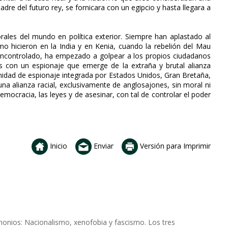
adre del futuro rey, se fornicara con un egipcio y hasta llegara a
ales del mundo en política exterior. Siempre han aplastado al
 hicieron en la India y en Kenia, cuando la rebelión del Mau
 incontrolado, ha empezado a golpear a los propios ciudadanos
s con un espionaje que emerge de la extraña y brutal alianza
nidad de espionaje integrada por Estados Unidos, Gran Bretaña,
na alianza racial, exclusivamente de anglosajones, sin moral ni
democracia, las leyes y de asesinar, con tal de controlar el poder
Inicio
Enviar
Versión para Imprimir
emonios: Nacionalismo, xenofobia y fascismo. Los tres