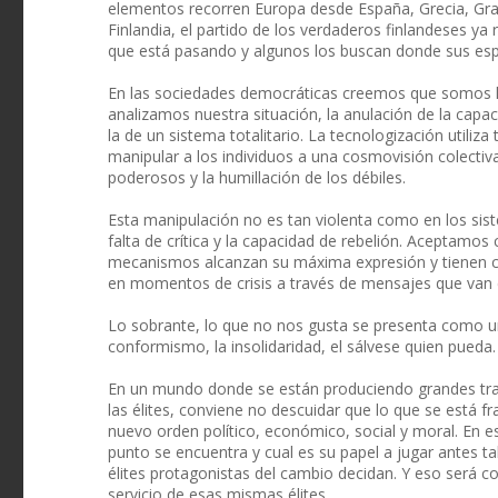
elementos recorren Europa desde España, Grecia, Gran 
Finlandia, el partido de los verdaderos finlandeses y
que está pasando y algunos los buscan donde sus espír
En las sociedades democráticas creemos que somos l
analizamos nuestra situación, la anulación de la capaci
la de un sistema totalitario. La tecnologización utiliz
manipular a los individuos a una cosmovisión colectiv
poderosos y la humillación de los débiles.
Esta manipulación no es tan violenta como en los siste
falta de crítica y la capacidad de rebelión. Aceptamos
mecanismos alcanzan su máxima expresión y tienen c
en momentos de crisis a través de mensajes que van c
Lo sobrante, lo que no nos gusta se presenta como un
conformismo, la insolidaridad, el sálvese quien pueda.
En un mundo donde se están produciendo grandes trans
las élites, conviene no descuidar que lo que se está f
nuevo orden político, económico, social y moral. En 
punto se encuentra y cual es su papel a jugar antes ta
élites protagonistas del cambio decidan. Y eso será co
servicio de esas mismas élites.