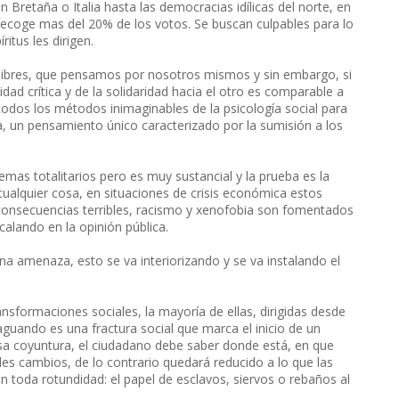
Bretaña o Italia hasta las democracias idílicas del norte, en
a recoge mas del 20% de los votos. Se buscan culpables para lo
itus les dirigen.
ibres, que pensamos por nosotros mismos y sin embargo, si
dad crítica y de la solidaridad hacia el otro es comparable a
a todos los métodos inimaginables de la psicología social para
a, un pensamiento único caracterizado por la sumisión a los
mas totalitarios pero es muy sustancial y la prueba es la
 cualquier cosa, en situaciones de crisis económica estos
onsecuencias terribles, racismo y xenofobia son fomentados
alando en la opinión pública.
a amenaza, esto se va interiorizando y se va instalando el
formaciones sociales, la mayoría de ellas, dirigidas desde
raguando es una fractura social que marca el inicio de un
esa coyuntura, el ciudadano debe saber donde está, en que
les cambios, de lo contrario quedará reducido a lo que las
n toda rotundidad: el papel de esclavos, siervos o rebaños al