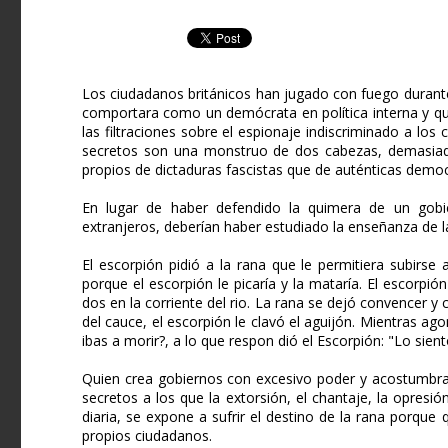
Los ciudadanos británicos han jugado con fuego durant
comportara como un demócrata en política interna y que
las filtraciones sobre el espionaje indiscriminado a lo
secretos son una monstruo de dos cabezas, demasiad
propios de dictaduras fascistas que de auténticas democ
En lugar de haber defendido la quimera de un gobi
extranjeros, deberían haber estudiado la enseñanza de la
El escorpión pidió a la rana que le permitiera subirse 
porque el escorpión le picaría y la mataría. El escorpió
dos en la corriente del rio. La rana se dejó convencer y
del cauce, el escorpión le clavó el aguijón. Mientras a
ibas a morir?, a lo que respon dió el Escorpión: "Lo sient
Quien crea gobiernos con excesivo poder y acostumbrado
secretos a los que la extorsión, el chantaje, la opresi
diaria, se expone a sufrir el destino de la rana porqu
propios ciudadanos.