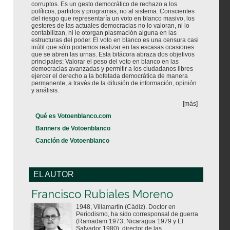
corruptos. Es un gesto democrático de rechazo a los
políticos, partidos y programas, no al sistema. Conscientes
del riesgo que representaría un voto en blanco masivo, los
gestores de las actuales democracias no lo valoran, ni lo
contabilizan, ni le otorgan plasmación alguna en las
estructuras del poder. El voto en blanco es una censura casi
inútil que sólo podemos realizar en las escasas ocasiones
que se abren las urnas. Esta bitácora abraza dos objetivos
principales: Valorar el peso del voto en blanco en las
democracias avanzadas y permitir a los ciudadanos libres
ejercer el derecho a la bofetada democrática de manera
permanente, a través de la difusión de información, opinión
y análisis.
[más]
Qué es Votoenblanco.com
Banners de Votoenblanco
Canción de Votoenblanco
EL AUTOR
Votoenblanco.com
Francisco Rubiales Moreno
1948, Villamartín (Cádiz). Doctor en
Periodismo, ha sido corresponsal de guerra
(Ramadam 1973, Nicaragua 1979 y El
Salvador 1980), director de las