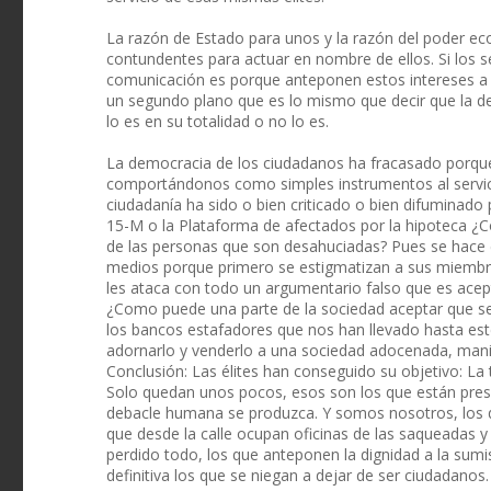
La razón de Estado para unos y la razón del poder 
contundentes para actuar en nombre de ellos. Si los s
comunicación es porque anteponen estos intereses a 
un segundo plano que es lo mismo que decir que la d
lo es en su totalidad o no lo es.
La democracia de los ciudadanos ha fracasado porqu
comportándonos como simples instrumentos al servicio
ciudadanía ha sido o bien criticado o bien difuminado 
15-M o la Plataforma de afectados por la hipoteca ¿Co
de las personas que son desahuciadas? Pues se hace c
medios porque primero se estigmatizan a sus miembros
les ataca con todo un argumentario falso que es acep
¿Como puede una parte de la sociedad aceptar que se
los bancos estafadores que nos han llevado hasta es
adornarlo y venderlo a una sociedad adocenada, manipu
Conclusión: Las élites han conseguido su objetivo: La
Solo quedan unos pocos, esos son los que están prese
debacle humana se produzca. Y somos nosotros, los q
que desde la calle ocupan oficinas de las saqueadas y
perdido todo, los que anteponen la dignidad a la sum
definitiva los que se niegan a dejar de ser ciudadanos