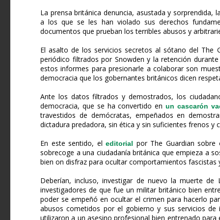
La prensa británica denuncia, asustada y sorprendida, l
a los que se les han violado sus derechos fundame
documentos que prueban los terribles abusos y arbitrarie
El asalto de los servicios secretos al sótano del The 
periódico filtrados por Snowden y la retención durante
estos informes para presionarle a colaborar son mues
democracia que los gobernantes británicos dicen respeta
Ante los datos filtrados y demostrados, los ciudadan
democracia, que se ha convertido en
un cascarón va
travestidos de demócratas, empeñados en demostra
dictadura predadora, sin ética y sin suficientes frenos y 
En este sentido, el
por The Guardian sobre el
editorial
sobrecoge a una ciudadanía británica que empieza a s
bien on disfraz para ocultar comportamientos fascistas y
Deberían, incluso, investigar de nuevo la muerte de 
investigadores de que fue un militar británico bien ent
poder se empeñó en ocultar el crimen para hacerlo par
abusos cometidos por el gobierno y sus servicios de i
utilizaron a un asesino profesional bien entrenado para 