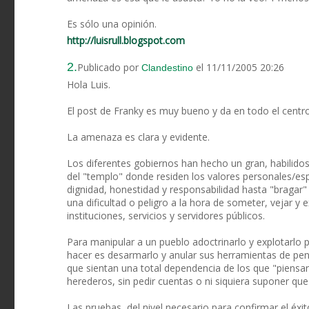
Es sólo una opinión.
http://luisrull.blogspot.com
2.
Publicado por
el 11/11/2005 20:26
Clandestino
Hola Luis.
El post de Franky es muy bueno y da en todo el centro
La amenaza es clara y evidente.
Los diferentes gobiernos han hecho un gran, habilidos
del "templo" donde residen los valores personales/esp
dignidad, honestidad y responsabilidad hasta "bragar" 
una dificultad o peligro a la hora de someter, vejar 
instituciones, servicios y servidores públicos.
Para manipular a un pueblo adoctrinarlo y explotarlo 
hacer es desarmarlo y anular sus herramientas de pens
que sientan una total dependencia de los que "piensan
herederos, sin pedir cuentas o ni siquiera suponer qu
Las pruebas, del nivel necesario para confirmar el éxi