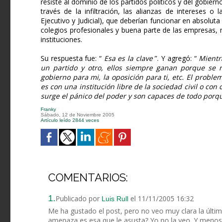
resiste al dominio de los partidos políticos y del gobi
través de la infiltración, las alianzas de intereses o
Ejecutivo y Judicial), que deberían funcionar en absoluta 
colegios profesionales y buena parte de las empresas, 
instituciones.
Su respuesta fue: “
Esa es la clave
”. Y agregó: “
Mientr
un partido y otro, ellos siempre ganan porque se r
gobierno para mi, la oposición para ti, etc. El probl
es con una institución libre de la sociedad civil o co
surge el pánico del poder y son capaces de todo porqu
Franky
Sábado, 12 de Noviembre 2005
Artículo leído 2844 veces
COMENTARIOS:
1.
Publicado por
el 11/11/2005 16:32
Luis Rull
Me ha gustado el post, pero no veo muy clara la últim
amenaza es esa que le asusta? Yo no la veo. Y menos e