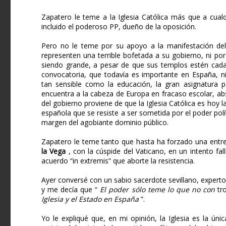
Zapatero le teme a la Iglesia Católica más que a cualq
incluido el poderoso PP, dueño de la oposición.
Pero no le teme por su apoyo a la manifestación del
representen una terrible bofetada a su gobierno, ni por 
siendo grande, a pesar de que sus templos estén cada
convocatoria, que todavía es importante en España, ni
tan sensible como la educación, la gran asignatura
encuentra a la cabeza de Europa en fracaso escolar, ab
del gobierno proviene de que la Iglesia Católica es hoy la
española que se resiste a ser sometida por el poder polít
margen del agobiante dominio público.
Zapatero le teme tanto que hasta ha forzado una entre
la Vega
, con la cúspide del Vaticano, en un intento fal
acuerdo “in extremis” que aborte la resistencia.
Ayer conversé con un sabio sacerdote sevillano, expert
y me decía que “
El poder sólo teme lo que no con
tro
Iglesia y el Estado en España
”.
Yo le expliqué que, en mi opinión, la Iglesia es la úni