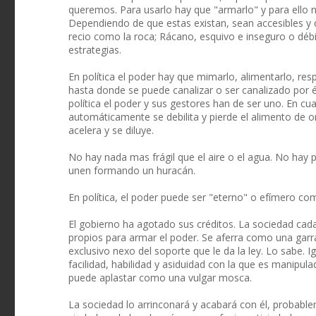
queremos. Para usarlo hay que "armarlo" y para ello n
Dependiendo de que estas existan, sean accesibles y d
recio como la roca; Rácano, esquivo e inseguro o débi
estrategias.
En política el poder hay que mimarlo, alimentarlo, resp
hasta donde se puede canalizar o ser canalizado por él.
política el poder y sus gestores han de ser uno. En c
automáticamente se debilita y pierde el alimento de o
acelera y se diluye.
No hay nada mas frágil que el aire o el agua. No hay 
unen formando un huracán.
En política, el poder puede ser "eterno" o efímero com
El gobierno ha agotado sus créditos. La sociedad cad
propios para armar el poder. Se aferra como una garra
exclusivo nexo del soporte que le da la ley. Lo sabe. I
facilidad, habilidad y asiduidad con la que es manipu
puede aplastar como una vulgar mosca.
La sociedad lo arrinconará y acabará con él, probabl