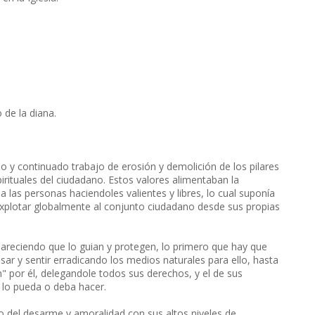
 de la diana.
o y continuado trabajo de erosión y demolición de los pilares
irituales del ciudadano. Estos valores alimentaban la
a las personas haciendoles valientes y libres, lo cual suponía
y explotar globalmente al conjunto ciudadano desde sus propias
pareciendo que lo guian y protegen, lo primero que hay que
ar y sentir erradicando los medios naturales para ello, hasta
" por él, delegandole todos sus derechos, y el de sus
e lo pueda o deba hacer.
to del desarme y amoralidad con sus altos niveles de