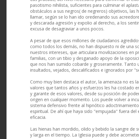
pasotismo nihilista, suficientes para culminar el apla
obstáculos a sus negros( de negreros) objetivos, las h
llamar, según se lo han ido oredenando sus acreedore
y descarada agresión y expolio al derecho, a los senti
excusa de desagraviar a unos pocos.
A pesar de que esos millones de ciudadanos agredid
como todos los demás, no han dispuesto ni de una sol
nuestros intereses, que articulara movilizaciones en p
familias, con un tibio y desganado apoyo de la oposició
que nos han sumido cobarde y groseramente. Tanto u
insultados, vejados, descalificados e ignorados por "s
Como muy bien destaca el autor, la amenaza no es la
valores que tantos años y esfuerzos les ha costado err
y garante de esos valores, desde su posición de poder
origen en cualquier momento. Los puede volver a inc
sistema defensivo frente al hipnótico adoctrinamiento 
espiritual. De ahí que haya sido "empujada" fuera de
eficacia.
Las hienas han mordido, olido y bebido la sangre de su
y larga en el tiempo. La Iglesia puede y debe acomet