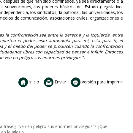
erno, después de que han sido dominados, ya sea directamente o a
 las subvenciones, los poderes básicos del Estado (Legislativo,
independencia, los sindicatos, la patronal, las universidades, los
medios de comunicación, asociaciones civiles, organizaciones e
as la confrontación sea entre la derecha y la izquierda, entre
eparten el poder: esta autonomía para mi, esta para ti, el
ema y el miedo del poder se producen cuando la confrontación
n ciudadanos libres con capacidad de pensar e influir. Entonces
e ven en peligro sus enormes privilegios
”.
Inicio
Enviar
Versión para Imprimir
a frase:¿ "ven en peligro sus enormes privilegios"? ¿Qué
n la Iglesia.