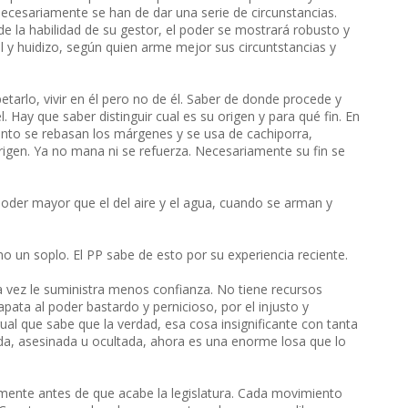
ecesariamente se han de dar una serie de circunstancias.
e la habilidad de su gestor, el poder se mostrará robusto y
l y huidizo, según quien arme mejor sus circuntstancias y
etarlo, vivir en él pero no de él. Saber de donde procede y
 Hay que saber distinguir cual es su origen y para qué fin. En
uanto se rebasan los márgenes y se usa de cachiporra,
rigen. Ya no mana ni se refuerza. Necesariamente su fin se
poder mayor que el del aire y el agua, cuando se arman y
o un soplo. El PP sabe de esto por su experiencia reciente.
a vez le suministra menos confianza. No tiene recursos
pata al poder bastardo y pernicioso, por el injusto y
gual que sabe que la verdad, esa cosa insignificante con tanta
lada, asesinada u ocultada, ahora es una enorme losa que lo
emente antes de que acabe la legislatura. Cada movimiento