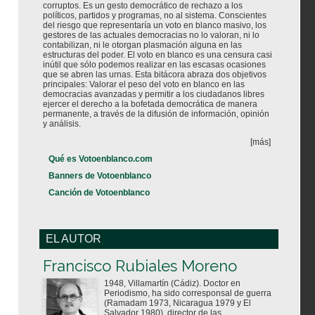
corruptos. Es un gesto democrático de rechazo a los
políticos, partidos y programas, no al sistema. Conscientes
del riesgo que representaría un voto en blanco masivo, los
gestores de las actuales democracias no lo valoran, ni lo
contabilizan, ni le otorgan plasmación alguna en las
estructuras del poder. El voto en blanco es una censura casi
inútil que sólo podemos realizar en las escasas ocasiones
que se abren las urnas. Esta bitácora abraza dos objetivos
principales: Valorar el peso del voto en blanco en las
democracias avanzadas y permitir a los ciudadanos libres
ejercer el derecho a la bofetada democrática de manera
permanente, a través de la difusión de información, opinión
y análisis.
[más]
Qué es Votoenblanco.com
Banners de Votoenblanco
Canción de Votoenblanco
EL AUTOR
Votoenblanco.com
Francisco Rubiales Moreno
1948, Villamartín (Cádiz). Doctor en
Periodismo, ha sido corresponsal de guerra
(Ramadam 1973, Nicaragua 1979 y El
Salvador 1980), director de las