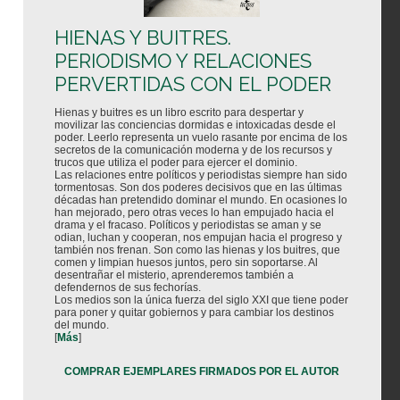
HIENAS Y BUITRES.
PERIODISMO Y RELACIONES
PERVERTIDAS CON EL PODER
Hienas y buitres es un libro escrito para despertar y
movilizar las conciencias dormidas e intoxicadas desde el
poder. Leerlo representa un vuelo rasante por encima de los
secretos de la comunicación moderna y de los recursos y
trucos que utiliza el poder para ejercer el dominio.
Las relaciones entre políticos y periodistas siempre han sido
tormentosas. Son dos poderes decisivos que en las últimas
décadas han pretendido dominar el mundo. En ocasiones lo
han mejorado, pero otras veces lo han empujado hacia el
drama y el fracaso. Políticos y periodistas se aman y se
odian, luchan y cooperan, nos empujan hacia el progreso y
también nos frenan. Son como las hienas y los buitres, que
comen y limpian huesos juntos, pero sin soportarse. Al
desentrañar el misterio, aprenderemos también a
defendernos de sus fechorías.
Los medios son la única fuerza del siglo XXI que tiene poder
para poner y quitar gobiernos y para cambiar los destinos
del mundo.
[
Más
]
COMPRAR EJEMPLARES FIRMADOS POR EL AUTOR