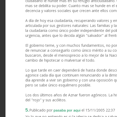
ciudadano le hunde más en su refugio anticiudadano.
mas se debilita su poder. Cuanto mas se hunde en el e
decencia y valores sociales que crecen ante ellos com
A día de hoy esa ciudadanía, recuperando valores y em
articulada por sus gestores naturales: Las familias y la
la ciudadanía como único poder independiente del polí
urgencia, antes que lo decida algún "salvador" al frent
El gobierno teme, y con muchos fundamentos, no por l
de renunciar a conseguirlo como único mérito a su cor
buscaron, desde el menosprecio a lo mejor de la Nació
cambio de hipotecar o malversar el todo.
Lo que tarde en caer dependerá de hasta donde desci
agonice cada día que continuen renunciando a la dim
día aprende a vivir sin gobierno y con una oposición q
pero se sabe único esquilmero posible.
Los dos últimos años de Aznar fueron agónicos. La hist
del "rojo" y sus acólitos.
5.
Publicado por
el 15/11/2005 22:37
pasaba por aqui
Yo lo que no entiendo es si la iglesia se dedica a salv