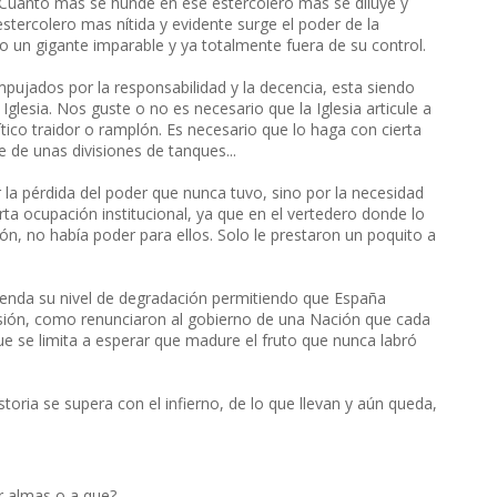
 Cuanto mas se hunde en ese estercolero mas se diluye y
stercolero mas nítida y evidente surge el poder de la
o un gigante imparable y ya totalmente fuera de su control.
pujados por la responsabilidad y la decencia, esta siendo
 Iglesia. Nos guste o no es necesario que la Iglesia articule a
tico traidor o ramplón. Es necesario que lo haga con cierta
e de unas divisiones de tanques...
a pérdida del poder que nunca tuvo, sino por la necesidad
ta ocupación institucional, ya que en el vertedero donde lo
n, no había poder para ellos. Solo le prestaron un poquito a
enda su nivel de degradación permitiendo que España
isión, como renunciaron al gobierno de una Nación que cada
ue se limita a esperar que madure el fruto que nunca labró
oria se supera con el infierno, de lo que llevan y aún queda,
ar almas o a que?