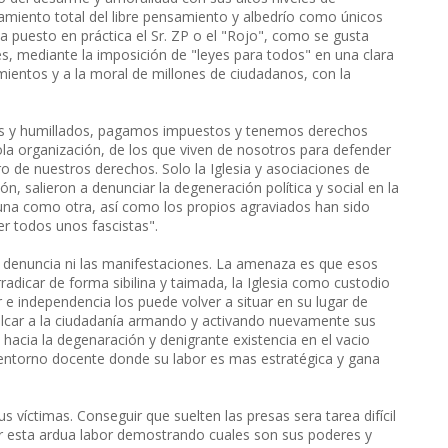
stamiento total del libre pensamiento y albedrío como únicos
a puesto en práctica el Sr. ZP o el "Rojo", como se gusta
s, mediante la imposición de "leyes para todos" en una clara
mientos y a la moral de millones de ciudadanos, con la
os y humillados, pagamos impuestos y tenemos derechos
a organización, de los que viven de nosotros para defender
ro de nuestros derechos. Solo la Iglesia y asociaciones de
n, salieron a denunciar la degeneración política y social en la
na como otra, así como los propios agraviados han sido
er todos unos fascistas".
 denuncia ni las manifestaciones. La amenaza es que esos
adicar de forma sibilina y taimada, la Iglesia como custodio
 e independencia los puede volver a situar en su lugar de
ulcar a la ciudadanía armando y activando nuevamente sus
hacia la degenaración y denigrante existencia en el vacio
l entorno docente donde su labor es mas estratégica y gana
s víctimas. Conseguir que suelten las presas sera tarea difícil
er esta ardua labor demostrando cuales son sus poderes y