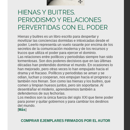
HIENAS Y BUITRES.
PERIODISMO Y RELACIONES
PERVERTIDAS CON EL PODER
Hienas y buitres es un libro escrito para despertar y
movilizar las conciencias dormidas e intoxicadas desde el
poder. Leerlo representa un vuelo rasante por encima de los
secretos de la comunicación moderna y de los recursos y
trucos que utiliza el poder para ejercer el dominio.
Las relaciones entre políticos y periodistas siempre han sido
tormentosas. Son dos poderes decisivos que en las últimas
décadas han pretendido dominar el mundo. En ocasiones lo
han mejorado, pero otras veces lo han empujado hacia el
drama y el fracaso. Políticos y periodistas se aman y se
odian, luchan y cooperan, nos empujan hacia el progreso y
también nos frenan. Son como las hienas y los buitres, que
comen y limpian huesos juntos, pero sin soportarse. Al
desentrañar el misterio, aprenderemos también a
defendernos de sus fechorías.
Los medios son la única fuerza del siglo XXI que tiene poder
para poner y quitar gobiernos y para cambiar los destinos
del mundo.
[
Más
]
COMPRAR EJEMPLARES FIRMADOS POR EL AUTOR