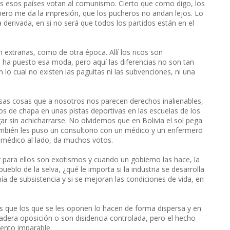
dos esos países votan al comunismo. Cierto que como digo, los
ero me da la impresión, que los pucheros no andan lejos. Lo
a derivada, en si no será que todos los partidos están en el
 extrañas, como de otra época. Allí los ricos son
ha puesto esa moda, pero aquí las diferencias no son tan
n lo cual no existen las paguitas ni las subvenciones, ni una
sas cosas que a nosotros nos parecen derechos inalienables,
os de chapa en unas pistas deportivas en las escuelas de los
ar sin achicharrarse. No olvidemos que en Bolivia el sol pega
También les puso un consultorio con un médico y un enfermero
n médico al lado, da muchos votos.
 para ellos son exotismos y cuando un gobierno las hace, la
pueblo de la selva, ¿qué le importa si la industria se desarrolla
ía de subsistencia y si se mejoran las condiciones de vida, en
s que los que se les oponen lo hacen de forma dispersa y en
adera oposición o son disidencia controlada, pero el hecho
ento imparable.