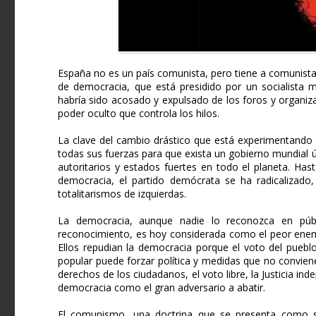
España no es un país comunista, pero tiene a comunist
de democracia, que está presidido por un socialista 
habría sido acosado y expulsado de los foros y organiza
poder oculto que controla los hilos.
La clave del cambio drástico que está experimentando
todas sus fuerzas para que exista un gobierno mundial ún
autoritarios y estados fuertes en todo el planeta. Has
democracia, el partido demócrata se ha radicalizado
totalitarismos de izquierdas.
La democracia, aunque nadie lo reconozca en públi
reconocimiento, es hoy considerada como el peor enem
Ellos repudian la democracia porque el voto del puebl
popular puede forzar política y medidas que no convien
derechos de los ciudadanos, el voto libre, la Justicia ind
democracia como el gran adversario a abatir.
El comunismo, una doctrina que se presenta como sa