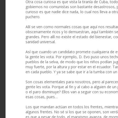
Otra cosa curiosa es que vista la tiranía de Cuba, to
gobiernos no comunistas son bastante desastrosos, p
curioso es que nadie dice nada, lo cual nos lleva a otr
puchero.
Allí se ven como normales cosas que aquí nos resultan
obscenamente ricos y lo demuestran, aquí también se 
grandes. Pero allí no existe el estado del bienestar, co
sanidad universal.
Así que cuando un candidato promete cualquiera de e
la gente les vota. Por ejemplo, D. Evo puso unos tech
pueblos de la selva, de modo que los niños podían jug
muy fuerte, por la altura y por estar en el ecuador. 
en cada pueblo. Y ya se sabe que ir a la tumba con u
Son cosas elementales para nosotros, pero al parecer
gente les vota. Porque al fin y al cabo a alguien de un 
o el paro disminuye? Ellos van a seguir con su econom
esas cosas, pues…
Los que mandan actúan en todos los frentes, mientra
algunos frentes. No sé si los que se oponen, son verd
es que a pesar de todo, el marxismo avanza, de mom