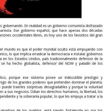
as gobernando. En realidad es un gobierno comunista disfrazado
marxista. Ese gobierno español, que hace apenas dos décadas
ciones occidentales libres, es hoy uno de los favoritos del gran
 el mundo es que el poder mundial oculto está empujando con
ico, lo que implica erradicar la democracia e instalar gobiernos
ta en los Estados Unidos, país tradicionalmente defensor de la
, se ha hecho globalista, defensor del NOM y paladín de los
co, porque ese sistema posee un indiscutible prestigio y
igo de los grandes poderes que pretenden dominar el planeta.
o puede traerles sorpresas desagradables y porque la voluntad
en a sus negocios. Odian los derechos humanos, la libertad, los
ependiente y la soberanía popular, lo que les empuja a tratar a la
lvadora de los pueblos, está siendo fortalecida no por los