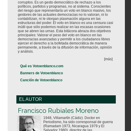
corruptos. Es un gesto democrático de rechazo a los
políticos, partidos y programas, no al sistema. Conscientes
del riesgo que representaría un voto en blanco masivo, los
gestores de las actuales democracias no lo valoran, ni lo
contabilizan, ni le otorgan plasmación alguna en las
estructuras del poder. El voto en blanco es una censura casi
inútil que sólo podemos realizar en las escasas ocasiones
que se abren las urnas. Esta bitácora abraza dos objetivos
principales: Valorar el peso del voto en blanco en las
democracias avanzadas y permitir a los ciudadanos libres
ejercer el derecho a la bofetada democrática de manera
permanente, a través de la difusión de información, opinión
y análisis.
[más]
Qué es Votoenblanco.com
Banners de Votoenblanco
Canción de Votoenblanco
EL AUTOR
Votoenblanco.com
Francisco Rubiales Moreno
1948, Villamartín (Cádiz). Doctor en
Periodismo, ha sido corresponsal de guerra
(Ramadam 1973, Nicaragua 1979 y El
Salvador 1980), director de las