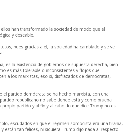
 ellos han transformado la sociedad de modo que el
gica y deseable.
utos, pues gracias a él, la sociedad ha cambiado y se ve
as.
, es la existencia de gobiernos de supuesta derecha, bien
mo es más tolerable o inconsistentes y flojos que
en a los marxistas, eso sí, disfrazados de demócratas,
e el partido demócrata se ha hecho marxista, con una
 partido republicano no sabe donde está y como prueba
ropio partido y al fin y al cabo, lo que dice Trump no es
mplo, escudados en que el régimen somocista era una tiranía,
 están tan felices, ni siquiera Trump dijo nada al respecto.