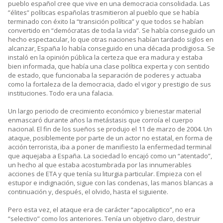
pueblo español cree que vive en una democracia consolidada. Las
”élites” políticas españolas trasmitieron al pueblo que se había
terminado con éxito la “transición política” y que todos se habían
convertido en “demócratas de toda la vida”. Se había conseguido un
hecho espectacular, lo que otras naciones habían tardado siglos en
alcanzar, España lo había conseguido en una década prodigiosa. Se
instaló en la opinión pública la certeza que era madura y estaba
bien informada, que había una clase política experta y con sentido
de estado, que funcionaba la separación de poderes y actuaba
como la fortaleza de la democracia, dado el vigor y prestigio de sus
instituciones. Todo era una falacia.
Un largo periodo de crecimiento económico y bienestar material
enmascaró durante años la metástasis que corroía el cuerpo
nacional. El fin de los sueños se produjo el 11 de marzo de 2004. Un
ataque, posiblemente por parte de un actor no estatal, en forma de
acción terrorista, iba a poner de manifiesto la enfermedad terminal
que aquejaba a España. La sociedad lo encajó como un “atentado”,
un hecho al que estaba acostumbrada por las innumerables
acciones de ETA y que tenía su liturgia particular. Empieza con el
estupor e indignación, sigue con las condenas, las manos blancas a
continuación y, después, el olvido, hasta el siguiente.
Pero esta vez, el ataque era de carácter “apocaliptico”, no era
“selectivo” como los anteriores. Tenía un objetivo claro, destruir