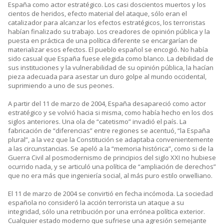
España como actor estratégico. Los casi doscientos muertos y los
cientos de heridos, efecto material del ataque, sólo eran el
catalizador para alcanzar los efectos estratégicos, los terroristas
habían finalizado su trabajo. Los creadores de opinión pública y la
puesta en práctica de una política diferente se encargarían de
materializar esos efectos. El pueblo español se encogió. No había
sido casual que España fuese elegida como blanco. La debilidad de
sus instituciones y la vulnerabilidad de su opinión pública, la hacían
pieza adecuada para asestar un duro golpe al mundo occidental,
suprimiendo a uno de sus peones.
A partir del 11 de marzo de 2004, España desapareció como actor
estratégico y se volvió hacia si misma, como había hecho en los dos
siglos anteriores. Una ola de “catetismo” invadió el país. La
fabricación de “diferencias” entre regiones se acentuó, “la España
plural”, a la vez que la Constitución se adaptaba convenientemente
a las circunstancias. Se apeló a la “memoria histórica”, como si de la
Guerra Civil al posmodernismo de principios del siglo XXI no hubiese
ocurrido nada, y se articuló una política de “ampliación de derechos”
que no era más que ingeniería social, al más puro estilo orwelliano.
El 11 de marzo de 2004 se convirtió en fecha incómoda. La sociedad
española no consideró la acción terrorista un ataque a su
integridad, sólo una retribución por una errónea política exterior.
Cualquier estado moderno que sufriese una agresión semejante