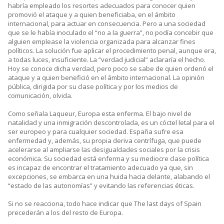
habría empleado los resortes adecuados para conocer quien
promovió el ataque y a quien beneficiaba, en el ámbito
internacional, para actuar en consecuencia. Pero a una sociedad
que se le había inoculado el “no a la guerra”, no podía concebir que
alguien emplease la violencia organizada para alcanzar fines
políticos. La solución fue aplicar el procedimiento penal, aunque era,
a todas luces, insuficiente. La “verdad judicial” aclararía el hecho.
Hoy se conoce dicha verdad, pero poco se sabe de quien ordenó el
ataque y a quien benefició en el ámbito internacional. La opinión
pública, dirigida por su clase política y por los medios de
comunicación, olvida.
Como señala Laqueur, Europa esta enferma. El bajo nivel de
natalidad y una inmigración descontrolada, es un cóctel letal para el
ser europeo y para cualquier sociedad. España sufre esa
enfermedad y, además, su propia deriva centrífuga, que puede
acelerarse al ampliarse las desigualdades sociales por la crisis
económica. Su sociedad está enferma y su mediocre clase política
es incapaz de encontrar el tratamiento adecuado ya que, sin
excepciones, se embarca en una huida hacia delante, alabando el
“estado de las autonomías” y evitando las referencias éticas.
Si no se reacciona, todo hace indicar que The last days of Spain
precederán a los del resto de Europa.