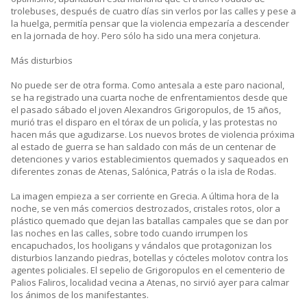
trolebuses, después de cuatro días sin verlos por las calles y pese a
la huelga, permitía pensar que la violencia empezaría a descender
en la jornada de hoy. Pero sólo ha sido una mera conjetura.
Más disturbios
No puede ser de otra forma. Como antesala a este paro nacional,
se ha registrado una cuarta noche de enfrentamientos desde que
el pasado sábado el joven Alexandros Grigoropulos, de 15 años,
murió tras el disparo en el tórax de un policía, y las protestas no
hacen más que agudizarse. Los nuevos brotes de violencia próxima
al estado de guerra se han saldado con más de un centenar de
detenciones y varios establecimientos quemados y saqueados en
diferentes zonas de Atenas, Salónica, Patrás o la isla de Rodas.
La imagen empieza a ser corriente en Grecia. A última hora de la
noche, se ven más comercios destrozados, cristales rotos, olor a
plástico quemado que dejan las batallas campales que se dan por
las noches en las calles, sobre todo cuando irrumpen los
encapuchados, los hooligans y vándalos que protagonizan los
disturbios lanzando piedras, botellas y cócteles molotov contra los
agentes policiales. El sepelio de Grigoropulos en el cementerio de
Palios Faliros, localidad vecina a Atenas, no sirvió ayer para calmar
los ánimos de los manifestantes.