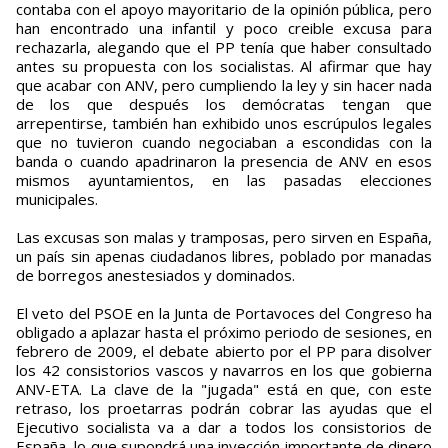
contaba con el apoyo mayoritario de la opinión pública, pero
han encontrado una infantil y poco creible excusa para
rechazarla, alegando que el PP tenía que haber consultado
antes su propuesta con los socialistas. Al afirmar que hay
que acabar con ANV, pero cumpliendo la ley y sin hacer nada
de los que después los demócratas tengan que
arrepentirse, también han exhibido unos escrúpulos legales
que no tuvieron cuando negociaban a escondidas con la
banda o cuando apadrinaron la presencia de ANV en esos
mismos ayuntamientos, en las pasadas elecciones
municipales.
Las excusas son malas y tramposas, pero sirven en España,
un país sin apenas ciudadanos libres, poblado por manadas
de borregos anestesiados y dominados.
El veto del PSOE en la Junta de Portavoces del Congreso ha
obligado a aplazar hasta el próximo periodo de sesiones, en
febrero de 2009, el debate abierto por el PP para disolver
los 42 consistorios vascos y navarros en los que gobierna
ANV-ETA. La clave de la "jugada" está en que, con este
retraso, los proetarras podrán cobrar las ayudas que el
Ejecutivo socialista va a dar a todos los consistorios de
España, lo que supondrá una inyección importante de dinero