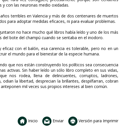
sis y con las neuronas medio oxidadas.
daños terribles en Valencia y más de dos centenares de muertos
dos para adoptar medidas eficaces, ni para evaluar problemas.
guntaron no hace mucho qué libros había leído y uno de los más
s del bote del champú cuando se sentaba en el inodoro.
 y eficaz con el balón, esa carencia es tolerable, pero no en un
struir el mundo para el bienestar de la especie humana.
do que nos están construyendo los políticos sea consecuencia
as activas. Sin haber leído un sólo libro completo en sus vidas,
ue nos rodea, llena de delincuentes, corruptos, ladrones,
dian la libertad, desprecian la brillantes, despilfarran, cobran
 y anteponen mil veces sus propios intereses al bien común.
Inicio
Enviar
Versión para Imprimir