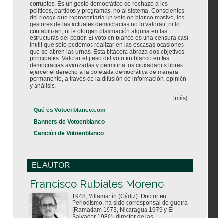
corruptos. Es un gesto democrático de rechazo a los
políticos, partidos y programas, no al sistema. Conscientes
del riesgo que representaría un voto en blanco masivo, los
gestores de las actuales democracias no lo valoran, ni lo
contabilizan, ni le otorgan plasmación alguna en las
estructuras del poder. El voto en blanco es una censura casi
inútil que sólo podemos realizar en las escasas ocasiones
que se abren las urnas. Esta bitácora abraza dos objetivos
principales: Valorar el peso del voto en blanco en las
democracias avanzadas y permitir a los ciudadanos libres
ejercer el derecho a la bofetada democrática de manera
permanente, a través de la difusión de información, opinión
y análisis.
[más]
Qué es Votoenblanco.com
Banners de Votoenblanco
Canción de Votoenblanco
EL AUTOR
Votoenblanco.com
Francisco Rubiales Moreno
1948, Villamartín (Cádiz). Doctor en
Periodismo, ha sido corresponsal de guerra
(Ramadam 1973, Nicaragua 1979 y El
Salvador 1980), director de las