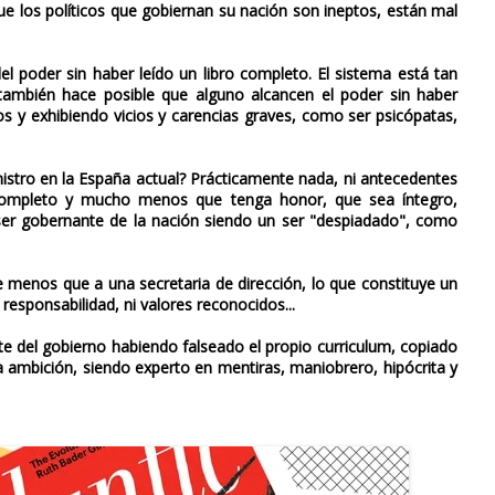
 los políticos que gobiernan su nación son ineptos, están mal
l poder sin haber leído un libro completo. El sistema está tan
también hace posible que alguno alcancen el poder sin haber
ios y exhibiendo vicios y carencias graves, como ser psicópatas,
nistro en la España actual? Prácticamente nada, ni antecedentes
ro completo y mucho menos que tenga honor, que sea íntegro,
 ser gobernante de la nación siendo un ser "despiadado", como
e menos que a una secretaria de dirección, lo que constituye un
 responsabilidad, ni valores reconocidos...
nte del gobierno habiendo falseado el propio curriculum, copiado
ha ambición, siendo experto en mentiras, maniobrero, hipócrita y