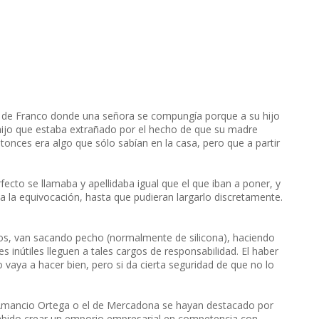
a de Franco donde una señora se compungía porque a su hijo
l hijo que estaba extrañado por el hecho de que su madre
entonces era algo que sólo sabían en la casa, pero que a partir
cto se llamaba y apellidaba igual que el que iban a poner, y
ida la equivocación, hasta que pudieran largarlo discretamente.
ntos, van sacando pecho (normalmente de silicona), haciendo
 inútiles lleguen a tales cargos de responsabilidad. El haber
o vaya a hacer bien, pero si da cierta seguridad de que no lo
 Amancio Ortega o el de Mercadona se hayan destacado por
 sabido crear un emporio empresarial en competencia con