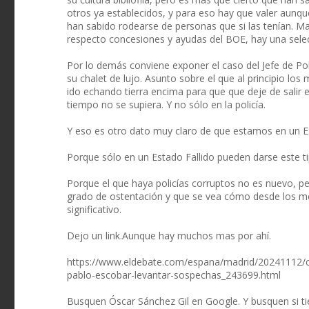
otros ya establecidos, y para eso hay que valer aunqu
han sabido rodearse de personas que si las tenían. Ma
respecto concesiones y ayudas del BOE, hay una selecc
Por lo demás conviene exponer el caso del Jefe de Po
su chalet de lujo. Asunto sobre el que al principio l
ido echando tierra encima para que que deje de salir e
tiempo no se supiera. Y no sólo en la policía.
Y eso es otro dato muy claro de que estamos en un
Porque sólo en un Estado Fallido pueden darse este t
Porque el que haya policías corruptos no es nuevo, p
grado de ostentación y que se vea cómo desde los m
significativo.
Dejo un link.Aunque hay muchos mas por ahí.
https://www.eldebate.com/espana/madrid/20241112/co
pablo-escobar-levantar-sospechas_243699.html
Busquen Óscar Sánchez Gil en Google. Y busquen si tie