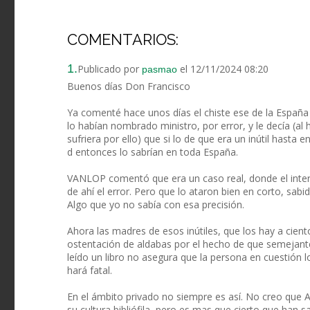
COMENTARIOS:
1.
Publicado por
el 12/11/2024 08:20
pasmao
Buenos días Don Francisco
Ya comenté hace unos días el chiste ese de la Españ
lo habían nombrado ministro, por error, y le decía (a
sufriera por ello) que si lo de que era un inútil hasta 
d entonces lo sabrían en toda España.
VANLOP comentó que era un caso real, donde el interfe
de ahí el error. Pero que lo ataron bien en corto, sab
Algo que yo no sabía con esa precisión.
Ahora las madres de esos inútiles, que los hay a cie
ostentación de aldabas por el hecho de que semejantes
leído un libro no asegura que la persona en cuestión l
hará fatal.
En el ámbito privado no siempre es así. No creo que
su cultura bibliófila, pero es mas que cierto que han