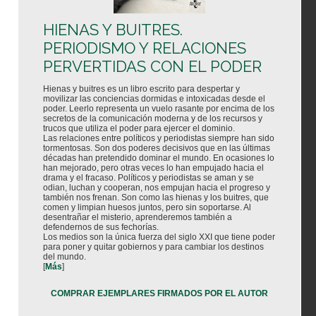
HIENAS Y BUITRES.
PERIODISMO Y RELACIONES
PERVERTIDAS CON EL PODER
Hienas y buitres es un libro escrito para despertar y
movilizar las conciencias dormidas e intoxicadas desde el
poder. Leerlo representa un vuelo rasante por encima de los
secretos de la comunicación moderna y de los recursos y
trucos que utiliza el poder para ejercer el dominio.
Las relaciones entre políticos y periodistas siempre han sido
tormentosas. Son dos poderes decisivos que en las últimas
décadas han pretendido dominar el mundo. En ocasiones lo
han mejorado, pero otras veces lo han empujado hacia el
drama y el fracaso. Políticos y periodistas se aman y se
odian, luchan y cooperan, nos empujan hacia el progreso y
también nos frenan. Son como las hienas y los buitres, que
comen y limpian huesos juntos, pero sin soportarse. Al
desentrañar el misterio, aprenderemos también a
defendernos de sus fechorías.
Los medios son la única fuerza del siglo XXI que tiene poder
para poner y quitar gobiernos y para cambiar los destinos
del mundo.
[
Más
]
COMPRAR EJEMPLARES FIRMADOS POR EL AUTOR