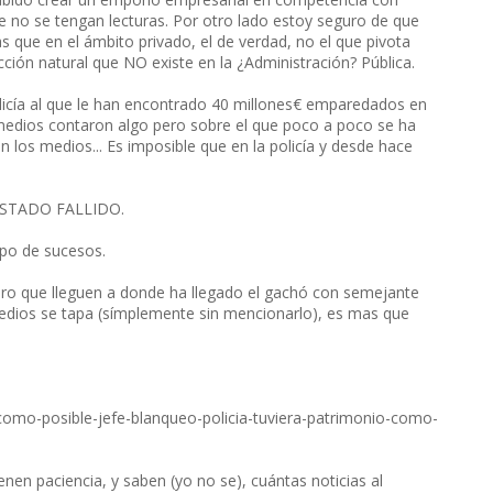
e no se tengan lecturas. Por otro lado estoy seguro de que
s que en el ámbito privado, el de verdad, no el que pivota
ión natural que NO existe en la ¿Administración? Pública.
licía al que le han encontrado 40 millones€ emparedados en
os medios contaron algo pero sobre el que poco a poco se ha
n los medios... Es imposible que en la policía y desde hace
 ESTADO FALLIDO.
ipo de sucesos.
ero que lleguen a donde ha llegado el gachó con semejante
edios se tapa (símplemente sin mencionarlo), es mas que
mo-posible-jefe-blanqueo-policia-tuviera-patrimonio-como-
nen paciencia, y saben (yo no se), cuántas noticias al