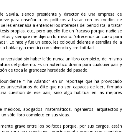
 Sevilla, siendo presidente y director de una empresa de
reve para enseñar a los políticos a tratar con los medios de
 Se les enseñaba a entender los intereses del periodista, a tratar
s tesis propias, etc., pero aquello fue un fracaso porque nadie se
e ellos y siempre me dijeron lo mismo: "ofrécenos un curso para
". Lo hice y fue un éxito, les coloqué delante a estrellas de la
 a hablar (y a mentir) con solvencia y credibilidad.
 universidad sin haber leído nunca un libro completo, del mismo
atura del gobierno. Es un auténtico drama para cualquier país y
cción de toda la grandeza heredada del pasado.
adounidense "The Atlantic" en un reportaje que ha provocado
es universitarios de élite que no son capaces de leer', firmado
na cuestión de ese país, sino algo habitual en las mejores
de médicos, abogados, matemáticos, ingenieros, arquitectos y
un sólo libro completo en sus vidas.
almente grave entre los políticos porque, por sus cargos, están
o que rara vez consiguen, precisamente porque son cenutrios