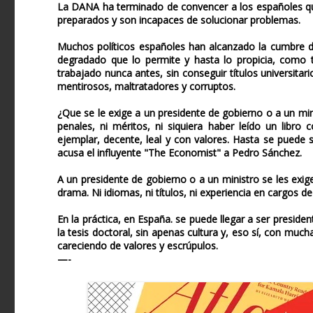
La DANA ha terminado de convencer a los españoles que
preparados y son incapaces de solucionar problemas.
Muchos políticos españoles han alcanzado la cumbre de
degradado que lo permite y hasta lo propicia, como 
trabajado nunca antes, sin conseguir títulos universitar
mentirosos, maltratadores y corruptos.
¿Que se le exige a un presidente de gobierno o a un mi
penales, ni méritos, ni siquiera haber leído un lib
ejemplar, decente, leal y con valores. Hasta se puede
acusa el influyente "The Economist" a Pedro Sánchez.
A un presidente de gobierno o a un ministro se les exig
drama. Ni idiomas, ni títulos, ni experiencia en cargos de
En la práctica, en España. se puede llegar a ser preside
la tesis doctoral, sin apenas cultura y, eso sí, con muc
careciendo de valores y escrúpulos.
—-