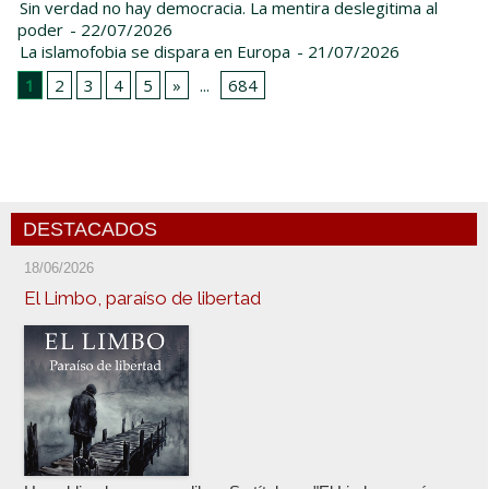
Sin verdad no hay democracia. La mentira deslegitima al
poder
- 22/07/2026
La islamofobia se dispara en Europa
- 21/07/2026
1
2
3
4
5
»
...
684
DESTACADOS
18/06/2026
El Limbo, paraíso de libertad