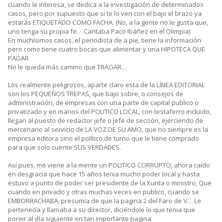
cuando le interesa, se dedica a la investigación de determinados
casos, pero por supuesto que si te lo ven con el bajo el brazo ya
estarás ETIQUETADO COMO FACHA. (No, a la gente no le gusta que,
uno tenga su propia fe… Cantaba Paco Ibáñez en el Olimpia)
En muchísimos casos, el periodista de a pie, tiene la información
pero como tiene cuatro bocas que alimentar y una HIPOTECA QUE
PAGAR
No le queda más camino que TRAGAR…
Los realmente peligrosos, aparte claro esta de la LÍNEA EDITORIAL
son los PEQUEÑOS TREPAS, que bajo sobre, o consejos de
administración, de empresas con una parte de capital publico o
privatizado y en manos del POLITICO LOCAL, con testaferro incluido,
llegan al puesto de redactor jefe o jefe de sección, ejerciendo de
mercenario al servicio de LA VOZ DE SU AMO, que no siempre es la
empresa editora sino el político de turno que le tiene comprado
para que solo cuente SUS VERDADES.
Así pues, me viene a la mente un POLITICO CORRUPTO, ahora caído
en desgracia que hace 15 años tenia mucho poder local y hasta
estuvo a punto de poder ser presidente de la Xunta o ministro, Que
cuando en privado y otras muchas veces en publico, cuando se
EMBORRACHABA, presumía de que la pagina 2 del Faro de V… Le
pertenecía y llamaba a su director, diciéndole lo que tenia que
poner al día siguiente en tan importante pagina.