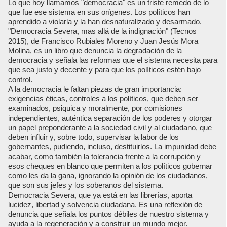
Lo que hoy llamamos "democracia" es un triste remedo de lo
que fue ese sistema en sus orígenes. Los políticos han
aprendido a violarla y la han desnaturalizado y desarmado.
"Democracia Severa, mas allá de la indignación" (Tecnos
2015), de Francisco Rubiales Moreno y Juan Jesús Mora
Molina, es un libro que denuncia la degradación de la
democracia y señala las reformas que el sistema necesita para
que sea justo y decente y para que los políticos estén bajo
control.
A la democracia le faltan piezas de gran importancia:
exigencias éticas, controles a los políticos, que deben ser
examinados, psiquica y moralmente, por comisiones
independientes, auténtica separación de los poderes y otorgar
un papel preponderante a la sociedad civil y al ciudadano, que
deben influir y, sobre todo, supervisar la labor de los
gobernantes, pudiendo, incluso, destituirlos. La impunidad debe
acabar, como también la tolerancia frente a la corrupción y
esos cheques en blanco que permiten a los políticos gobernar
como les da la gana, ignorando la opinión de los ciudadanos,
que son sus jefes y los soberanos del sistema.
Democracia Severa, que ya está en las librerías, aporta
lucidez, libertad y solvencia ciudadana. Es una reflexión de
denuncia que señala los puntos débiles de nuestro sistema y
ayuda a la regeneración y a construir un mundo mejor.