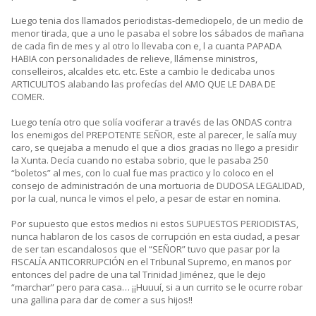
Luego tenia dos llamados periodistas-demediopelo, de un medio de
menor tirada, que a uno le pasaba el sobre los sábados de mañana
de cada fin de mes y al otro lo llevaba con e, l a cuanta PAPADA
HABIA con personalidades de relieve, llámense ministros,
conselleiros, alcaldes etc. etc. Este a cambio le dedicaba unos
ARTICULITOS alabando las profecías del AMO QUE LE DABA DE
COMER.
Luego tenía otro que solía vociferar a través de las ONDAS contra
los enemigos del PREPOTENTE SEÑOR, este al parecer, le salía muy
caro, se quejaba a menudo el que a dios gracias no llego a presidir
la Xunta. Decía cuando no estaba sobrio, que le pasaba 250
“boletos” al mes, con lo cual fue mas practico y lo coloco en el
consejo de administración de una mortuoria de DUDOSA LEGALIDAD,
por la cual, nunca le vimos el pelo, a pesar de estar en nomina.
Por supuesto que estos medios ni estos SUPUESTOS PERIODISTAS,
nunca hablaron de los casos de corrupción en esta ciudad, a pesar
de ser tan escandalosos que el “SEÑOR” tuvo que pasar por la
FISCALÍA ANTICORRUPCIÓN en el Tribunal Supremo, en manos por
entonces del padre de una tal Trinidad Jiménez, que le dejo
“marchar” pero para casa… ¡¡Huuuí, si a un currito se le ocurre robar
una gallina para dar de comer a sus hijos!!