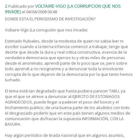
Publicado por
2.
VOLTAIRE-VIGO (LA CORRUPCION QUE NOS
el 04/04/2008 00:48
INVADE)
DONDE ESTA EL PERIODISMO DE INVESTIGACIÓN?
Voltaire-Vigo (La corrupción que nos invade)
Estimado Rubiales, desde la modestia de quien no sabia leer ni
escribir cuando a la tierna infancia comenzó a trabajar, tengo que
decirte que desde la dura y real critica constructiva, esencia de la
verdadera democracia que ejerces tu y otras miles de personas
desde el anonimato, aprendí parte de lo poco que se, pero sobre
todo aprendí a no resignarme y a denunciar toda la envolvente
corrupta de lo que dejaron de la democracia por la que tanto hemos
luchado.
El tema está tan degradado que hasta pudiera parecer TABU, ya
que el que se atreve a denunciar al EJERCITO DE ESTOMAGOS
AGRADECIDOS, puede llegar a padecer el peso del boicot y el
linchamiento publico, de una buena parte de los aludidos con todo
el desgraciado poderío que en este país tienen algunos medios de
comunicación que disfrazan la supuesta INFORMACIÓN, CON LA
BASURA.
Hay algún periódico de tirada nacional que en algunos asuntos,