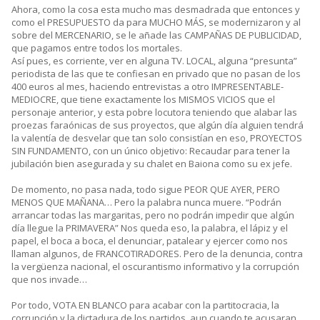
Ahora, como la cosa esta mucho mas desmadrada que entonces y
como el PRESUPUESTO da para MUCHO MÁS, se modernizaron y al
sobre del MERCENARIO, se le añade las CAMPAÑAS DE PUBLICIDAD,
que pagamos entre todos los mortales.
Así pues, es corriente, ver en alguna TV. LOCAL, alguna “presunta”
periodista de las que te confiesan en privado que no pasan de los
400 euros al mes, haciendo entrevistas a otro IMPRESENTABLE-
MEDIOCRE, que tiene exactamente los MISMOS VICIOS que el
personaje anterior, y esta pobre locutora teniendo que alabar las
proezas faraónicas de sus proyectos, que algún día alguien tendrá
la valentía de desvelar que tan solo consistían en eso, PROYECTOS
SIN FUNDAMENTO, con un único objetivo: Recaudar para tener la
jubilación bien asegurada y su chalet en Baiona como su ex jefe.
De momento, no pasa nada, todo sigue PEOR QUE AYER, PERO
MENOS QUE MAÑANA… Pero la palabra nunca muere. “Podrán
arrancar todas las margaritas, pero no podrán impedir que algún
día llegue la PRIMAVERA” Nos queda eso, la palabra, el lápiz y el
papel, el boca a boca, el denunciar, patalear y ejercer como nos
llaman algunos, de FRANCOTIRADORES. Pero de la denuncia, contra
la vergüenza nacional, el oscurantismo informativo y la corrupción
que nos invade…
Por todo, VOTA EN BLANCO para acabar con la partitocracia, la
corrupción y la dictadura de los partidos, aun cuando te acusaran