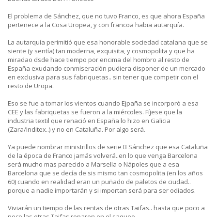
El problema de Sánchez, que no tuvo Franco, es que ahora España
pertenece a la Cosa Uropea, y con francoa habia autarquía.
La autarquía perimitió que esa honorable sociedad catalana que se
siente (y sentía) tan moderna, exquisita, y cosmopolita y que ha
miradao dsde hace tiempo por encima del hombro al resto de
España exudando conmiseración pudiera disponer de un mercado
en exclusiva para sus fabriquetas.. sin tener que competir con el
resto de Uropa.
Eso se fue a tomar los vientos cuando Ejpaña se incorporó a esa
CEE y las fabriquetas se fueron a la miércoles. Fíjese que la
industria textil que renació en España lo hizo en Galicia
(Zara/Inditex..) y no en Cataluña. Por algo será.
Ya puede nombrar ministrillos de serie B Sánchez que esa Cataluña
de la época de Franco jamás volverá..en lo que venga Barcelona
será mucho mas parecido a Marsella o Nápoles que a esa
Barcelona que se decía de sis mismo tan cosmopolita (en los años
60) cuando en realidad eran un puñado de paletos de ciudad..
porque a nadie importarán y si importan será para ser odiados.
Viviarán un tiempo de las rentas de otras Taifas.. hasta que poco a
poco las otras Taifas reparen en el saqueo..