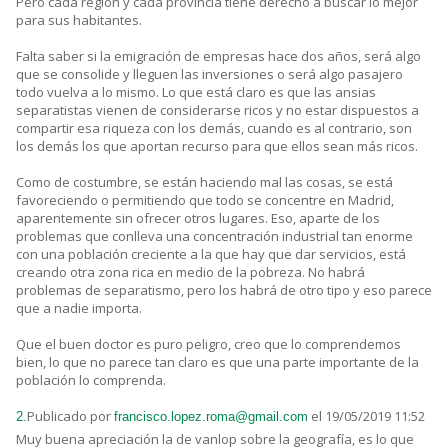
Pero cada región y cada provincia tiene derecho a buscar lo mejor
para sus habitantes.
Falta saber si la emigración de empresas hace dos años, será algo
que se consolide y lleguen las inversiones o será algo pasajero
todo vuelva a lo mismo. Lo que está claro es que las ansias
separatistas vienen de considerarse ricos y no estar dispuestos a
compartir esa riqueza con los demás, cuando es al contrario, son
los demás los que aportan recurso para que ellos sean más ricos.
Como de costumbre, se están haciendo mal las cosas, se está
favoreciendo o permitiendo que todo se concentre en Madrid,
aparentemente sin ofrecer otros lugares. Eso, aparte de los
problemas que conlleva una concentración industrial tan enorme
con una población creciente a la que hay que dar servicios, está
creando otra zona rica en medio de la pobreza. No habrá
problemas de separatismo, pero los habrá de otro tipo y eso parece
que a nadie importa.
Que el buen doctor es puro peligro, creo que lo comprendemos
bien, lo que no parece tan claro es que una parte importante de la
población lo comprenda.
Publicado por
el 19/05/2019 11:52
2.
francisco.lopez.roma@gmail.com
Muy buena apreciación la de vanlop sobre la geografía, es lo que