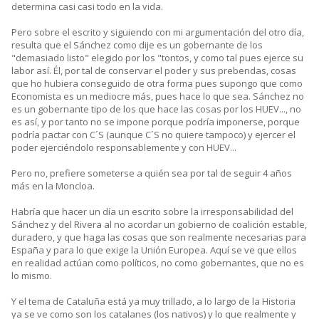
determina casi casi todo en la vida.
Pero sobre el escrito y siguiendo con mi argumentación del otro día,
resulta que el Sánchez como dije es un gobernante de los
"demasiado listo" elegido por los "tontos, y como tal pues ejerce su
labor así. Él, por tal de conservar el poder y sus prebendas, cosas
que ho hubiera conseguido de otra forma pues supongo que como
Economista es un mediocre más, pues hace lo que sea. Sánchez no
es un gobernante tipo de los que hace las cosas por los HUEV..., no
es así, y por tanto no se impone porque podría imponerse, porque
podría pactar con C´S (aunque C´S no quiere tampoco) y ejercer el
poder ejerciéndolo responsablemente y con HUEV...
Pero no, prefiere someterse a quién sea por tal de seguir 4 años
más en la Moncloa.
Habría que hacer un día un escrito sobre la irresponsabilidad del
Sánchez y del Rivera al no acordar un gobierno de coalición estable,
duradero, y que haga las cosas que son realmente necesarias para
España y para lo que exige la Unión Europea. Aquí se ve que ellos
en realidad actúan como políticos, no como gobernantes, que no es
lo mismo.
Y el tema de Cataluña está ya muy trillado, a lo largo de la Historia
ya se ve como son los catalanes (los nativos) y lo que realmente y