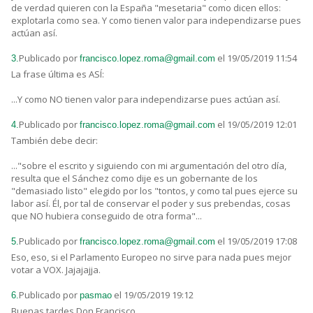
de verdad quieren con la España "mesetaria" como dicen ellos:
explotarla como sea. Y como tienen valor para independizarse pues
actúan así.
Publicado por
el 19/05/2019 11:54
3.
francisco.lopez.roma@gmail.com
La frase última es ASÍ:
...Y como NO tienen valor para independizarse pues actúan así.
Publicado por
el 19/05/2019 12:01
4.
francisco.lopez.roma@gmail.com
También debe decir:
..."sobre el escrito y siguiendo con mi argumentación del otro día,
resulta que el Sánchez como dije es un gobernante de los
"demasiado listo" elegido por los "tontos, y como tal pues ejerce su
labor así. Él, por tal de conservar el poder y sus prebendas, cosas
que NO hubiera conseguido de otra forma"...
Publicado por
el 19/05/2019 17:08
5.
francisco.lopez.roma@gmail.com
Eso, eso, si el Parlamento Europeo no sirve para nada pues mejor
votar a VOX. Jajajajja.
Publicado por
el 19/05/2019 19:12
6.
pasmao
Buenas tardes Don Francisco