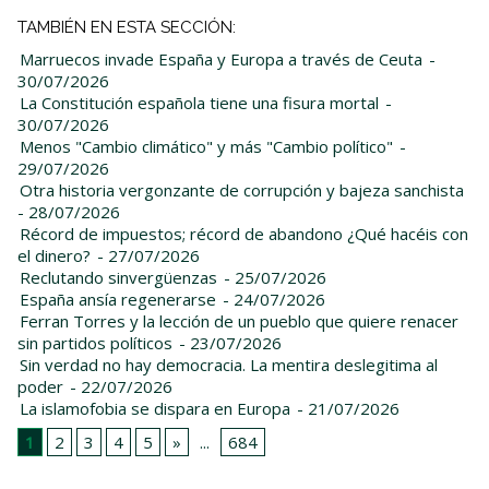
TAMBIÉN EN ESTA SECCIÓN:
Marruecos invade España y Europa a través de Ceuta
-
30/07/2026
La Constitución española tiene una fisura mortal
-
30/07/2026
Menos "Cambio climático" y más "Cambio político"
-
29/07/2026
Otra historia vergonzante de corrupción y bajeza sanchista
- 28/07/2026
Récord de impuestos; récord de abandono ¿Qué hacéis con
el dinero?
- 27/07/2026
Reclutando sinvergüenzas
- 25/07/2026
España ansía regenerarse
- 24/07/2026
Ferran Torres y la lección de un pueblo que quiere renacer
sin partidos políticos
- 23/07/2026
Sin verdad no hay democracia. La mentira deslegitima al
poder
- 22/07/2026
La islamofobia se dispara en Europa
- 21/07/2026
1
2
3
4
5
»
...
684